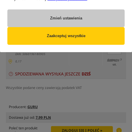
tylko produkty na
"naszym magazynie"
(część opcji mogła zostać ukryta przez wybrany sposób filtrowania)
Zmień ustawienia
Opcja
Cena PLN
Ilość
Zaakceptuj wszystkie
22.99
Podaj ilość:
rozmiar Small
MPN: GMMS
EAN: 5060196180905
dostępny
: 7
0,17
szt.
SPODZIEWANA WYSYŁKA JESZCZE
DZIŚ
Wszystkie podane ceny zawierają podatek VAT
Producent:
GURU
Dostawa już od:
7.99 PLN
Poleć ten produkt
ZALOGUJ SIĘ I POLEĆ »