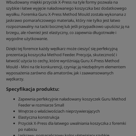
Wbudowany miękki przycisk X-Press na tyle formy pozwala na
szybkie i łatwe wyjęcie naładowanego koszyczka bez dodatkowego
wysiłku. Foremka Guru X-Press Method Mould została wykonana z
jaskrawo pomarańczowego materiału, który nie tylko jest łatwo
rozpoznawalny na tacki bocznej lub jeśli przypadkowo upuścisz ją na
brzegu, ale również jest elastyczny, co zapewnia długotrwałe i
wygodne użytkowanie.
Dzięki tej foremce każdy wędkarz może cieszyć się perfekcyjną
prezentacją koszyczka Method Feeder. Precyzja, skuteczność i
łatwość użycia to cechy, które wyróżniają Guru X-Press Method
Mould - Mini na tle konkurencji, czyniąc ją niezbędnym elementem
wyposażenia zarówno dla amatorów, jak i zaawansowanych
wędkarzy.
Specyfikacja produktu:
Zapewnia perfekcyjnie naładowany koszyczek Guru Method
Feeder w rozmiarze Small
Wnętrze o właściwościach nieprzywierających
Elastyczna konstrukcja
Przycisk X-Press dla łatwego uwalniania koszyczka z foremki
po nabiciu
Jaskrawy, pomarańczowy kolor ułatwiający szybkie