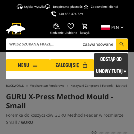
Szybka wysyłka
Bezpieczne płatności
Zadowoleni klienci
+48 883 474 729
PLN
śledzenie
ulubione
koszyk
zaawansowane
ODSTĄP OD
MENU
ZALOGUJ SIĘ
UMOWY TUTAJ »
ROCKWORLD
Wędkarstwo Feederowe
Koszyczki Zanętowe i Foremki - Method Fee
GURU X-Press Method Mould -
Small
Foremka do koszyczków GURU Method Feeder w rozmiarze
Small /
GURU
0,0