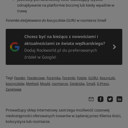
odnajdywanie na platformie bocznej lub kiedy wpadnie w
trawę
Foremka dedykowana do koszyczków GURU w rozmiarze Small
Chcesz być na bieżąco z nowościami i
aktualnościami ze świata wędkarskiego?
Dodaj Rockworld.pl do preferowanych
źródeł w Google!
Tagi:
,
,
,
,
,
,
,
Feeder
Feederowe
Foremka
Foremki
Fotele
GURU
Koszyczki
,
,
,
,
,
,
,
koszyczków
Method
Mould
rozmiarze
Siedziska
Small
X-Press
Zanętowe
Prowadzący sklep internetowy zastrzega możliwość czasowej
niedostępności oferowanych towarów w żądanej przez Klienta ilości,
kolorystyce lub rozmiarze.