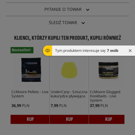
PYTANIE O TOWAR
ŚLEDŹ TOWAR
KLIENCI, KTÓRZY KUPILI TEN PRODUKT, KUPILI RÓWNIEŻ
Bestseller!
Bestseller!
Tym produktem interesuje się:
7 osób
CcMoore Pellets - Live
UnderCarp - Sztuczna
CcMoore Glugged
CcM
System
kukurydza pływająca
Hookbaits - Live
Pac
System
36,99
PLN
7,99
PLN
37,99
PLN
37,
KUP
KUP
KUP