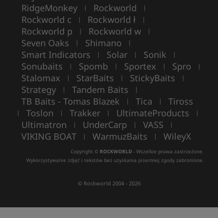
RidgeMonkey
Rockworld
|
|
Rockworld c
Rockworld ł
|
|
Rockworld p
Rockworld w
|
|
Seven Oaks
Shimano
|
|
Smart Indicators
Solar
Sonik
|
|
|
Sonubaits
Spomb
Sportex
Spro
|
|
|
|
Stalomax
StarBaits
StickyBaits
|
|
|
Strategy
Tandem Baits
|
|
TB Baits - Tomas Blazek
Tica
Tiross
|
|
Toslon
Trakker
UltimateProducts
|
|
|
|
Ultimatron
UnderCarp
VASS
|
|
|
VIKING BOAT
WarmuzBaits
WileyX
|
|
Copyright ©
ROCKWORLD
- Wszelkie prawa zastrzeżone.
Wykorzystywanie zdjęć i tekstów bez uzyskania pisemnej zgody zabronione.
© Rockworld 2004 - 2026