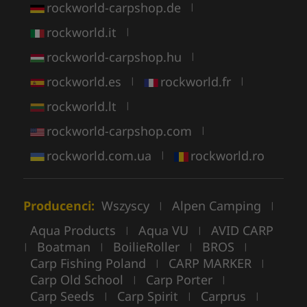
rockworld-carpshop.de
|
rockworld.it
|
rockworld-carpshop.hu
|
rockworld.es
rockworld.fr
|
|
rockworld.lt
|
rockworld-carpshop.com
|
rockworld.com.ua
rockworld.ro
|
Producenci:
Wszyscy
Alpen Camping
|
|
Aqua Products
Aqua VU
AVID CARP
|
|
Boatman
BoilieRoller
BROS
|
|
|
|
Carp Fishing Poland
CARP MARKER
|
|
Carp Old School
Carp Porter
|
|
Carp Seeds
Carp Spirit
Carprus
|
|
|