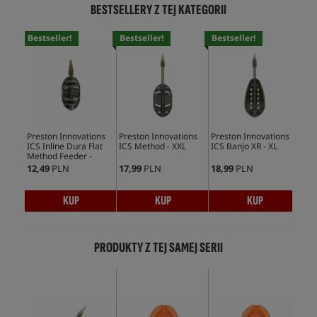
BESTSELLERY Z TEJ KATEGORII
Bestseller!
Bestseller!
Bestseller!
Bes
Preston Innovations
Preston Innovations
Preston Innovations
Pre
ICS Inline Dura Flat
ICS Method - XXL
ICS Banjo XR - XL
ICS
Method Feeder -
Met
Large
12,49
PLN
17,99
PLN
18,99
PLN
13,
KUP
KUP
KUP
PRODUKTY Z TEJ SAMEJ SERII
Bes