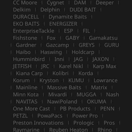
CC Moore
Cygnet
DAM
Deeper
|
|
|
|
Delkim
Delphin
DUDI BAIT
|
|
|
DURACELL
Dynamite Baits
|
|
EKO BAITS
ENERGIZER
|
|
EnterpriseTackle
ESP
FIL
|
|
|
Fishstone
Fox
GABY
Gamakatsu
|
|
|
Gardner
Gazcamp
GREYS
GURU
|
|
|
|
Haibo
Haswing
Holdcarp
|
|
|
|
Humminbird
Inni
JAG
JAXON
|
|
|
|
JETFISH
JRC
Karel Nikl
Karp Max
|
|
|
Kiana Carp
Kolibri
Korda
|
|
|
|
Korum
Kryston
KUMU
Lowrance
|
|
|
Mainline
Massive Baits
Matrix
|
|
|
|
Minn Kota
Mivardi
MUGGA
Nash
|
|
|
NAVITAS
NawiPoland
OKUMA
|
|
|
|
One More Cast
PB Products
PENN
|
|
|
PETZL
PowaPacs
Power Pro
|
|
|
Preston Innovations
Prologic
Pros
|
|
|
Raymarine
Reuben Heaton
Rhino
|
|
|