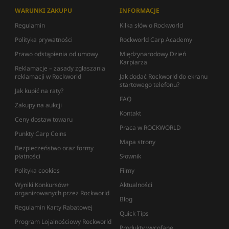
WARUNKI ZAKUPU
INFORMACJE
Regulamin
Kilka słów o Rockworld
Polityka prywatności
Rockworld Carp Academy
Prawo odstąpienia od umowy
Międzynarodowy Dzień
Karpiarza
Reklamacje – zasady zgłaszania
reklamacji w Rockworld
Jak dodać Rockworld do ekranu
startowego telefonu?
Jak kupić na raty?
FAQ
Zakupy na aukcji
Kontakt
Ceny dostaw towaru
Praca w ROCKWORLD
Punkty Carp Coins
Mapa strony
Bezpieczeństwo oraz formy
płatności
Słownik
Polityka cookies
Filmy
Wyniki Konkursów+
Aktualności
organizowanych przez Rockworld
Blog
Regulamin Karty Rabatowej
Quick Tips
Program Lojalnościowy Rockworld
Produkty wycofane