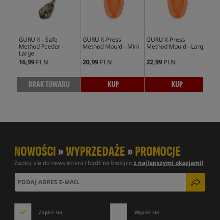
GURU X - Safe
GURU X-Press
GURU X-Press
Mat
Method Feeder -
Method Mould - Mini
Method Mould - Large
Mou
Large
16,99
PLN
20,99
PLN
22,99
PLN
16,
BRAK TOWARU
KUP
KUP
NOWOŚCI
»
WYPRZEDAŻE
»
PROMOCJE
Zapisz się do newslettera i bądź na bieżąco
z najlepszymi okazjami!
Zapisz się
Wypisz się