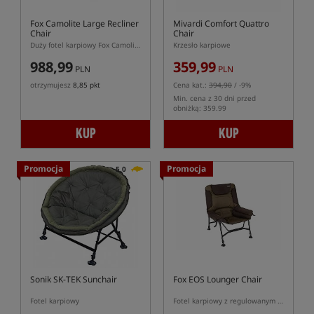
Fox Camolite Large Recliner
Mivardi Comfort Quattro
Chair
Chair
Duży fotel karpiowy Fox Camolite XL z regulacją oparcia
Krzesło karpiowe
988,99
359,99
PLN
PLN
otrzymujesz
8,85 pkt
Cena kat.:
394,90
/ -9%
Min. cena z 30 dni przed
obniżką: 359.99
KUP
KUP
Promocja
Promocja
5,0
Sonik SK-TEK Sunchair
Fox EOS Lounger Chair
Fotel karpiowy
Fotel karpiowy z regulowanym oparciem