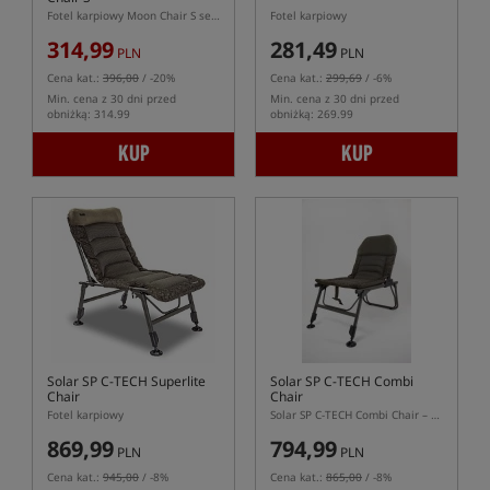
Fotel karpiowy Moon Chair S serii BLAX
Fotel karpiowy
314,99
281,49
PLN
PLN
Cena kat.:
396,00
/ -20%
Cena kat.:
299,69
/ -6%
Min. cena z 30 dni przed
Min. cena z 30 dni przed
obniżką: 314.99
obniżką: 269.99
KUP
KUP
Solar SP C-TECH Superlite
Solar SP C-TECH Combi
Chair
Chair
Fotel karpiowy
Solar SP C-TECH Combi Chair – uniwersalne krzesło karpiowe 2w1
869,99
794,99
PLN
PLN
Cena kat.:
945,00
/ -8%
Cena kat.:
865,00
/ -8%