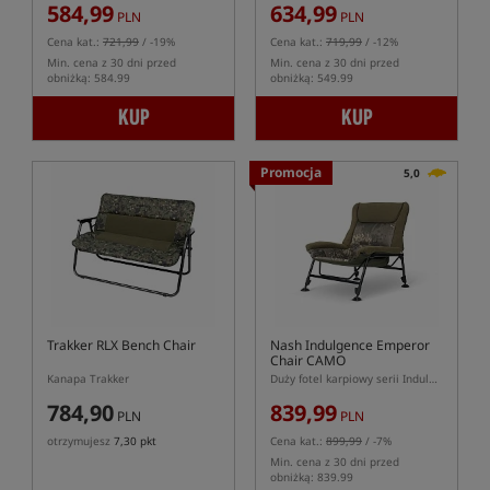
584,99
634,99
PLN
PLN
Cena kat.:
721,99
/ -19%
Cena kat.:
719,99
/ -12%
Min. cena z 30 dni przed
Min. cena z 30 dni przed
obniżką: 584.99
obniżką: 549.99
KUP
KUP
Promocja
5,0
Trakker RLX Bench Chair
Nash Indulgence Emperor
Chair CAMO
Kanapa Trakker
Duży fotel karpiowy serii Indulgence w kolorze kamuflażu
784,90
839,99
PLN
PLN
otrzymujesz
7,30 pkt
Cena kat.:
899,99
/ -7%
Min. cena z 30 dni przed
obniżką: 839.99