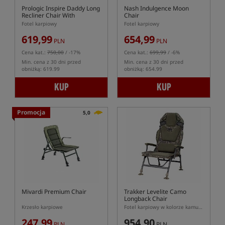
Prologic Inspire Daddy Long
Nash Indulgence Moon
Recliner Chair With
Chair
Armrests
Fotel karpiowy
Fotel karpiowy
619,99
654,99
PLN
PLN
Cena kat.:
750,00
/ -17%
Cena kat.:
699,99
/ -6%
Min. cena z 30 dni przed
Min. cena z 30 dni przed
obniżką: 619.99
obniżką: 654.99
KUP
KUP
Promocja
5,0
Mivardi Premium Chair
Trakker Levelite Camo
Longback Chair
Krzesło karpiowe
Fotel karpiowy w kolorze kamuflażu
247,99
954,90
PLN
PLN