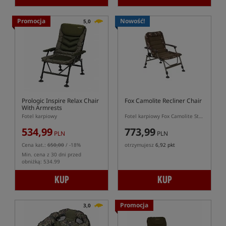
Promocja
Nowość!
5,0
Prologic Inspire Relax Chair
Fox Camolite Recliner Chair
With Armrests
Fotel karpiowy
Fotel karpiowy Fox Camolite Standard z regulacją oparcia
534,99
773,99
PLN
PLN
Cena kat.:
650,00
/ -18%
otrzymujesz
6,92 pkt
Min. cena z 30 dni przed
obniżką: 534.99
KUP
KUP
Promocja
3,0