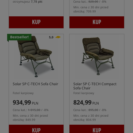
otrzymujesz
7,78 pkt
Cena kat.:
820,00
/ -8%
Min. cena z 30 dni przed
obniżką: 709.99
KUP
KUP
Bestseller!
5,0
Solar SP C-TECH Sofa Chair
Solar SP C-TECH Compact
Sofa Chair
Fotel karpiowy
Fotel karpiowy
934,99
824,99
PLN
PLN
Cena kat.:
1 015,00
/ -8%
Cena kat.:
895,00
/ -8%
Min. cena z 30 dni przed
Min. cena z 30 dni przed
obniżką: 849.99
obniżką: 804.99
KUP
KUP