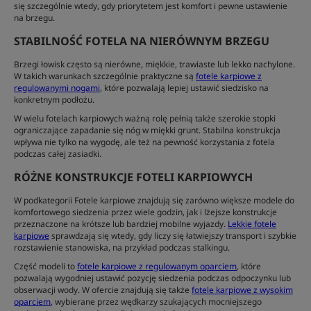
się szczególnie wtedy, gdy priorytetem jest komfort i pewne ustawienie
na brzegu.
STABILNOŚĆ FOTELA NA NIERÓWNYM BRZEGU
Brzegi łowisk często są nierówne, miękkie, trawiaste lub lekko nachylone.
W takich warunkach szczególnie praktyczne są
fotele karpiowe z
regulowanymi nogami
, które pozwalają lepiej ustawić siedzisko na
konkretnym podłożu.
W wielu fotelach karpiowych ważną rolę pełnią także szerokie stopki
ograniczające zapadanie się nóg w miękki grunt. Stabilna konstrukcja
wpływa nie tylko na wygodę, ale też na pewność korzystania z fotela
podczas całej zasiadki.
RÓŻNE KONSTRUKCJE FOTELI KARPIOWYCH
W podkategorii Fotele karpiowe znajdują się zarówno większe modele do
komfortowego siedzenia przez wiele godzin, jak i lżejsze konstrukcje
przeznaczone na krótsze lub bardziej mobilne wyjazdy.
Lekkie fotele
karpiowe
sprawdzają się wtedy, gdy liczy się łatwiejszy transport i szybkie
rozstawienie stanowiska, na przykład podczas stalkingu.
Część modeli to
fotele karpiowe z regulowanym oparciem
, które
pozwalają wygodniej ustawić pozycję siedzenia podczas odpoczynku lub
obserwacji wody. W ofercie znajdują się także
fotele karpiowe z wysokim
oparciem
, wybierane przez wędkarzy szukających mocniejszego