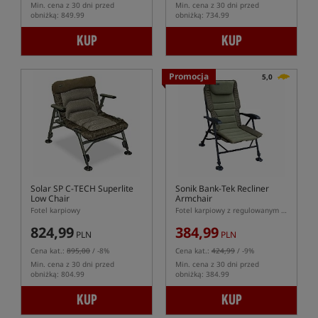
Min. cena z 30 dni przed
Min. cena z 30 dni przed
obniżką: 849.99
obniżką: 734.99
KUP
KUP
Promocja
5,0
Solar SP C-TECH Superlite
Sonik Bank-Tek Recliner
Low Chair
Armchair
Fotel karpiowy
Fotel karpiowy z regulowanym oparciem Bank-Tek Recliner Armchair
824,99
384,99
PLN
PLN
Cena kat.:
895,00
/ -8%
Cena kat.:
424,99
/ -9%
Min. cena z 30 dni przed
Min. cena z 30 dni przed
obniżką: 804.99
obniżką: 384.99
KUP
KUP