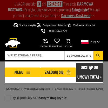
UWAGA! zostało:
3
dni
12:43:52
Trwa akcja
DARMOWA
DOSTAWA.
Pamiętaj, aby skorzystać z promocji
Zaloguj się!
Warunki
promocji znajdziesz klikając tutaj >>
Darmowa Dostawa!
<<
Szybka wysyłka
Bezpieczne płatności
Zadowoleni klienci
+48 883 474 729
PLN
śledzenie
ulubione
koszyk
zaawansowane
ODSTĄP OD
MENU
ZALOGUJ SIĘ
UMOWY TUTAJ »
ROCKWORLD
Wędkarstwo Karpiowe
Biwak karpiowy
Fotele i krzesła karpiowe
tylko produkty na
"naszym magazynie"