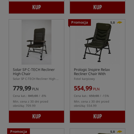
KUP
KUP
Promocja
5,0
Solar SP C-TECH Recliner
Prologic Inspire Relax
High Chair
Recliner Chair With
Armrests
Solar SP C-TECH Recliner High Chair – regulowane krzesło karpiowe z wysokim oparciem
Fotel karpiowy
779,99
554,99
PLN
PLN
Cena kat.:
845,00
/ -8%
Cena kat.:
650,00
/ -15%
Min. cena z 30 dni przed
Min. cena z 30 dni przed
obniżką: 709.99
obniżką: 554.99
KUP
KUP
Promocja
5,0