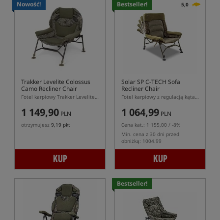
Nowość!
Bestseller!
5,0
Trakker Levelite Colossus
Solar SP C-TECH Sofa
Camo Recliner Chair
Recliner Chair
Fotel karpiowy Trakker Levelite Colossus Camo z regulowanym oparciem
Fotel karpiowy z regulacją kąta oparcia
1 149,90
1 064,99
PLN
PLN
otrzymujesz
9,19 pkt
Cena kat.:
1 155,00
/ -8%
Min. cena z 30 dni przed
obniżką: 1004.99
KUP
KUP
Bestseller!