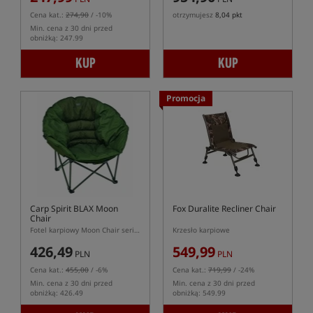
Cena kat.:
274,90
/ -10%
otrzymujesz
8,04 pkt
Min. cena z 30 dni przed
obniżką: 247.99
KUP
KUP
Promocja
Carp Spirit BLAX Moon
Fox Duralite Recliner Chair
Chair
Fotel karpiowy Moon Chair serii BLAX
Krzesło karpiowe
426,49
549,99
PLN
PLN
Cena kat.:
455,00
/ -6%
Cena kat.:
719,99
/ -24%
Min. cena z 30 dni przed
Min. cena z 30 dni przed
obniżką: 426.49
obniżką: 549.99