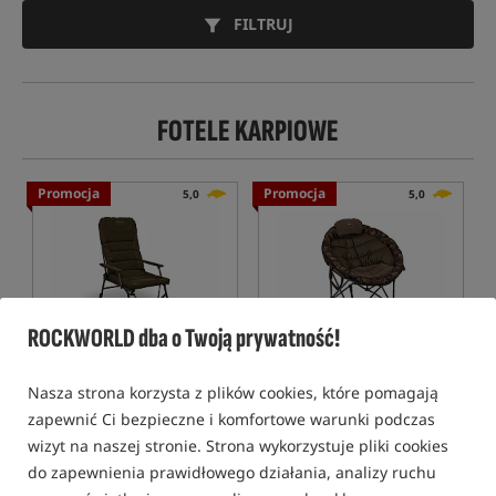
FILTRUJ
FOTELE KARPIOWE
Promocja
Promocja
5,0
5,0
ROCKWORLD dba o Twoją prywatność!
Avid Carp Benchmark
Fox Lounger Chair
Leveltech Hi-Back Recliner
Nasza strona korzysta z plików cookies, które pomagają
Chair
Fotel karpiowy z wysokim, regulowanym oparciem serii Benchmark Leveltech
Wygodny składany fotel Fox
zapewnić Ci bezpieczne i komfortowe warunki podczas
1 119,99
559,99
PLN
PLN
wizyt na naszej stronie. Strona wykorzystuje pliki cookies
Cena kat.:
1 304,99
/ -14%
Cena kat.:
719,99
/ -22%
do zapewnienia prawidłowego działania, analizy ruchu
Min. cena z 30 dni przed
Min. cena z 30 dni przed