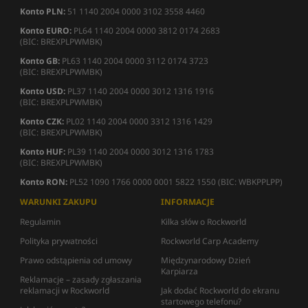
Konto PLN:
51 1140 2004 0000 3102 3558 4460
Konto EURO:
PL64 1140 2004 0000 3812 0174 2683
(BIC: BREXPLPWMBK)
Konto GB:
PL63 1140 2004 0000 3112 0174 3723
(BIC: BREXPLPWMBK)
Konto USD:
PL37 1140 2004 0000 3012 1316 1916
(BIC: BREXPLPWMBK)
Konto CZK:
PL02 1140 2004 0000 3312 1316 1429
(BIC: BREXPLPWMBK)
Konto HUF:
PL39 1140 2004 0000 3012 1316 1783
(BIC: BREXPLPWMBK)
Konto RON:
PL52 1090 1766 0000 0001 5822 1550 (BIC: WBKPPLPP)
WARUNKI ZAKUPU
INFORMACJE
Regulamin
Kilka słów o Rockworld
Polityka prywatności
Rockworld Carp Academy
Prawo odstąpienia od umowy
Międzynarodowy Dzień
Karpiarza
Reklamacje – zasady zgłaszania
reklamacji w Rockworld
Jak dodać Rockworld do ekranu
startowego telefonu?