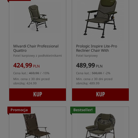
Mivardi Chair Professional
Prologic Inspire Lite-Pro
Quattro
Recliner Chair With
Armrests
Fotel karpiowy z podłokietnikami
Fotel karpiowy
424,99
489,99
PLN
PLN
Cena kat.:
469,90
/ -10%
Cena kat.:
500,00
/ -2%
Min. cena z 30 dni przed
Min. cena z 30 dni przed
obniżką: 424.99
obniżką: 489.99
KUP
KUP
Promocja
Bestseller!