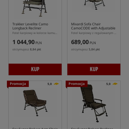
Trakker Levelite Camo
Mivardi Sofa Chair
Longback Recliner
CamoCODE with Adjustable
Backrest
Fotel karpiowy w kolorze kamuflażu
Fotel karpiowy z regulowanym kątem oparcia
1 044,90
689,00
PLN
PLN
otrzymujesz
8,84 pkt
otrzymujesz
5,84 pkt
KUP
KUP
Promocja
Promocja
5,0
5,0