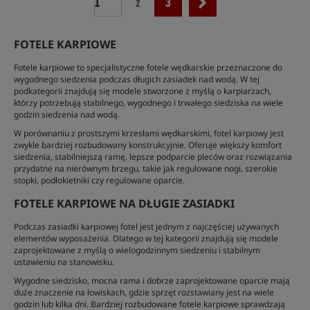
z
3
FOTELE KARPIOWE
Fotele karpiowe to specjalistyczne fotele wędkarskie przeznaczone do
wygodnego siedzenia podczas długich zasiadek nad wodą. W tej
podkategorii znajdują się modele stworzone z myślą o karpiarzach,
którzy potrzebują stabilnego, wygodnego i trwałego siedziska na wiele
godzin siedzenia nad wodą.
W porównaniu z prostszymi krzesłami wędkarskimi, fotel karpiowy jest
zwykle bardziej rozbudowany konstrukcyjnie. Oferuje większy komfort
siedzenia, stabilniejszą ramę, lepsze podparcie pleców oraz rozwiązania
przydatne na nierównym brzegu, takie jak regulowane nogi, szerokie
stopki, podłokietniki czy regulowane oparcie.
FOTELE KARPIOWE NA DŁUGIE ZASIADKI
Podczas zasiadki karpiowej fotel jest jednym z najczęściej używanych
elementów wyposażenia. Dlatego w tej kategorii znajdują się modele
zaprojektowane z myślą o wielogodzinnym siedzeniu i stabilnym
ustawieniu na stanowisku.
Wygodne siedzisko, mocna rama i dobrze zaprojektowane oparcie mają
duże znaczenie na łowiskach, gdzie sprzęt rozstawiany jest na wiele
godzin lub kilka dni. Bardziej rozbudowane fotele karpiowe sprawdzają