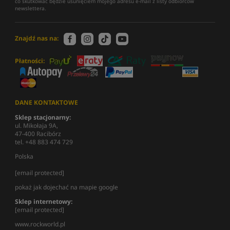
co skutkować będzie usunięciem mojego adresu e-mail z listy odbiorców
newslettera.
Znajdź nas na:
Płatności:
DANE KONTAKTOWE
Sklep stacjonarny:
ul. Mikołaja 9A,
47-400 Racibórz
tel. +48 883 474 729
Polska
[email protected]
pokaż jak dojechać na mapie google
Sklep internetowy:
[email protected]
www.rockworld.pl