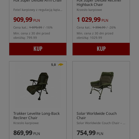
Fox Super Deluxe Arm Chair
Fox Super Deluxe Recliner
Highback Chair
Fotel karpiowy z regulacją kąta oparcia
Krzesło karpiowe
909,99
1 029,99
PLN
PLN
Cena kat.:
1 079,99
/ -16%
Cena kat.:
1 394,99
/ -26%
Min. cena z 30 dni przed
Min. cena z 30 dni przed
obniżką: 799.99
obniżką: 1029.99
KUP
KUP
5,0
Trakker Levelite Long-Back
Solar Worldwide Couch
Recliner Chair
Chair
Krzesło karpiowe
Solar Worldwide Couch Chair – rozkładane krzesło karpiowe typu sofa
869,99
754,99
PLN
PLN