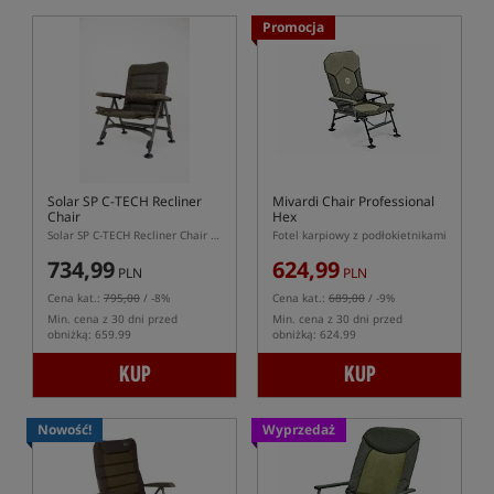
Promocja
Solar SP C-TECH Recliner
Mivardi Chair Professional
Chair
Hex
Solar SP C-TECH Recliner Chair – regulowane krzesło karpiowe z materacem 3D Dura-Dore
Fotel karpiowy z podłokietnikami
734,99
624,99
PLN
PLN
Cena kat.:
795,00
/ -8%
Cena kat.:
689,00
/ -9%
Min. cena z 30 dni przed
Min. cena z 30 dni przed
obniżką: 659.99
obniżką: 624.99
KUP
KUP
Nowość!
Wyprzedaż