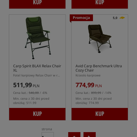
KUP
KUP
Promocja
5,0
Carp Spirit BLAX Relax Chair
Avid Carp Benchmark Ultra
XL
Cozy Chair
Fotel karpiowy Relax Chair w rozmiarze XL serii BLAX
Krzesło karpiowe
511,99
774,99
PLN
PLN
Cena kat.:
546,00
/ -6%
Cena kat.:
899,99
/ -14%
Min. cena z 30 dni przed
Min. cena z 30 dni przed
obniżką: 511.99
obniżką: 774.99
KUP
KUP
strona