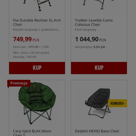
Fox Duralite Recliner XL Arm
Trakker Levelite Camo
Chair
Colossus Chair
Krzesło karpiowe z podłokietnikami i wysokim oparciem
Fotel karpiowy
749,99
1 044,90
PLN
PLN
Cena kat.:
971,99
/ -23%
otrzymujesz
8,84 pkt
Min. cena z 30 dni przed
obniżką: 749.99
KUP
KUP
Promocja
KONKURS+
Carp Spirit BLAX Moon
Delphin HEXIO Banx Chair
Chair S