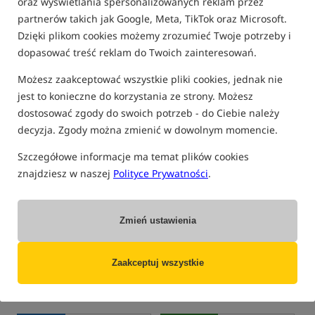
oraz wyświetlania spersonalizowanych reklam przez
obniżką: 1119.99
obniżką: 559.99
partnerów takich jak Google, Meta, TikTok oraz Microsoft.
KUP
KUP
Dzięki plikom cookies możemy zrozumieć Twoje potrzeby i
dopasować treść reklam do Twoich zainteresowań.
Promocja
Promocja
5,0
5,0
Możesz zaakceptować wszystkie pliki cookies, jednak nie
jest to konieczne do korzystania ze strony. Możesz
dostosować zgody do swoich potrzeb - do Ciebie należy
decyzja. Zgody można zmienić w dowolnym momencie.
Szczegółowe informacje ma temat plików cookies
znajdziesz w naszej
Polityce Prywatności
.
Fox Super Deluxe Recliner
Nash Indulgence Moon
Chair
Chair Deluxe
Krzesło karpiowe
Kubełkowy fotel karpiowy
914,99
849,99
PLN
PLN
Zmień ustawienia
Cena kat.:
1 192,49
/ -23%
Cena kat.:
899,99
/ -6%
Min. cena z 30 dni przed
Min. cena z 30 dni przed
obniżką: 914.99
obniżką: 849.99
Zaakceptuj wszystkie
KUP
KUP