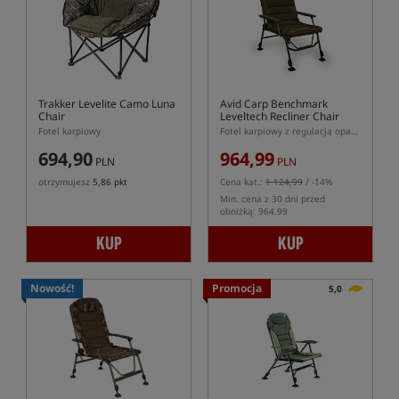
Trakker Levelite Camo Luna
Avid Carp Benchmark
Chair
Leveltech Recliner Chair
Fotel karpiowy
Fotel karpiowy z regulacją oparcia serii Benchmark Leveltech
694,90
964,99
PLN
PLN
otrzymujesz
5,86 pkt
Cena kat.:
1 124,99
/ -14%
Min. cena z 30 dni przed
obniżką: 964.99
KUP
KUP
Nowość!
Promocja
5,0