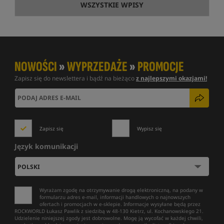
WSZYSTKIE WPISY
NOWOŚCI
»
WYPRZEDAŻE
»
PROMOCJE
Zapisz się do newslettera i bądź na bieżąco
z najlepszymi okazjami!
Zapisz się
Wypisz się
Język komunikacji
Wyrażam zgodę na otrzymywanie drogą elektroniczną, na podany w
formularzu adres e-mail, informacji handlowych o najnowszych
ofertach i promocjach w e-sklepie. Informacje wysyłane będą przez
ROCKWORLD Łukasz Pawlik z siedzibą w 48-130 Kietrz, ul. Kochanowskiego 21.
Udzielenie niniejszej zgody jest dobrowolne. Mogę ją wycofać w każdej chwili,