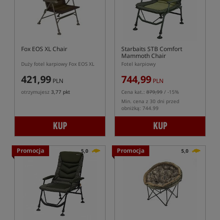
Fox EOS XL Chair
Starbaits STB Comfort
Mammoth Chair
Duży fotel karpiowy Fox EOS XL
Fotel karpiowy
421,99
744,99
PLN
PLN
otrzymujesz
3,77 pkt
Cena kat.:
879,99
/ -15%
Min. cena z 30 dni przed
obniżką: 744.99
KUP
KUP
Promocja
Promocja
5,0
5,0