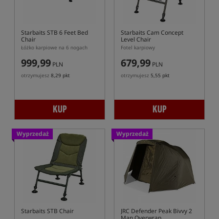
Starbaits STB 6 Feet Bed
Starbaits Cam Concept
Chair
Level Chair
Łóżko karpiowe na 6 nogach
Fotel karpiowy
999,99
679,99
PLN
PLN
otrzymujesz
8,29 pkt
otrzymujesz
5,55 pkt
KUP
KUP
Wyprzedaż
Wyprzedaż
Starbaits STB Chair
JRC Defender Peak Bivvy 2
Man Overwrap