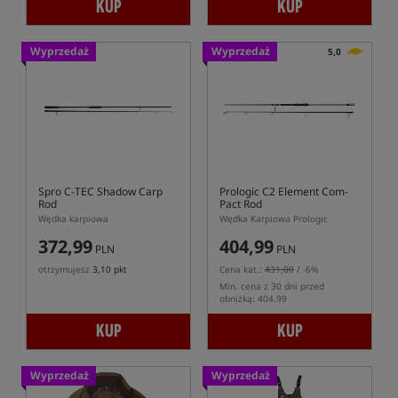
KUP
KUP
Wyprzedaż
Wyprzedaż
5,0
Spro C-TEC Shadow Carp
Prologic C2 Element Com-
Rod
Pact Rod
Wędka karpiowa
Wędka Karpiowa Prologic
372,99
404,99
PLN
PLN
otrzymujesz
3,10 pkt
Cena kat.:
431,00
/ -6%
Min. cena z 30 dni przed
obniżką: 404.99
KUP
KUP
Wyprzedaż
Wyprzedaż