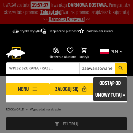
UWAGA! zostało:
19:57:36
Trwa akcja
DARMOWA DOSTAWA.
Pamiętaj, aby
skorzystać z promocji
Zaloguj się!
Warunki promocji znajdziesz klikając tutaj
>>
Darmowa Dostawa!
<<
Szybka wysyłka
Bezpieczne płatności
Zadowoleni klienci
PLN
śledzenie
ulubione
koszyk
zaawansowane
ODSTĄP OD
MENU
ZALOGUJ SIĘ
UMOWY TUTAJ »
ROCKWORLD
Wyprzedaż na sklepie
FILTRUJ