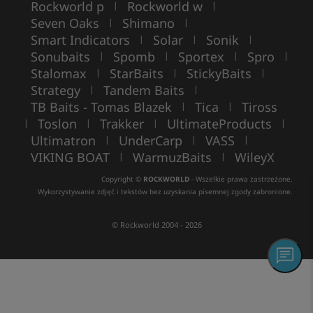
Rockworld p
Rockworld w
|
|
Seven Oaks
Shimano
|
|
Smart Indicators
Solar
Sonik
|
|
|
Sonubaits
Spomb
Sportex
Spro
|
|
|
|
Stalomax
StarBaits
StickyBaits
|
|
|
Strategy
Tandem Baits
|
|
TB Baits - Tomas Blazek
Tica
Tiross
|
|
Toslon
Trakker
UltimateProducts
|
|
|
|
Ultimatron
UnderCarp
VASS
|
|
|
VIKING BOAT
WarmuzBaits
WileyX
|
|
Copyright ©
ROCKWORLD
- Wszelkie prawa zastrzeżone.
Wykorzystywanie zdjęć i tekstów bez uzyskania pisemnej zgody zabronione.
© Rockworld 2004 - 2026