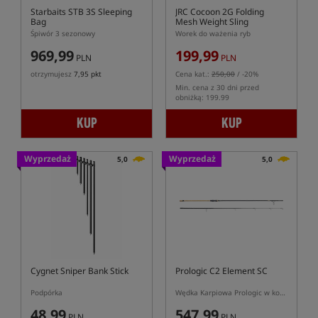
Starbaits STB 3S Sleeping
JRC Cocoon 2G Folding
Bag
Mesh Weight Sling
Śpiwór 3 sezonowy
Worek do ważenia ryb
969,99
199,99
PLN
PLN
otrzymujesz
7,95 pkt
Cena kat.:
250,00
/ -20%
Min. cena z 30 dni przed
obniżką: 199.99
KUP
KUP
Wyprzedaż
Wyprzedaż
5,0
5,0
Cygnet Sniper Bank Stick
Prologic C2 Element SC
Podpórka
Wędka Karpiowa Prologic w korku
48,99
547,99
PLN
PLN