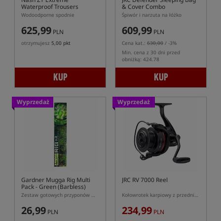
Waterproof Trousers
& Cover Combo
Wodoodporne spodnie
Śpiwór i narzuta na łóżko
625,99
609,99
PLN
PLN
otrzymujesz
5,00 pkt
Cena kat.:
630,00
/ -3%
Min. cena z 30 dni przed
obniżką: 424.78
KUP
KUP
Wyprzedaż
Wyprzedaż
Gardner Mugga Rig Multi
JRC RV 7000 Reel
Pack - Green (Barbless)
Zestaw gotowych przyponów Mugga Rig z hakiem bezzadziorowym
Kołowrotek karpiowy z przednim hamulcem
26,99
234,99
PLN
PLN