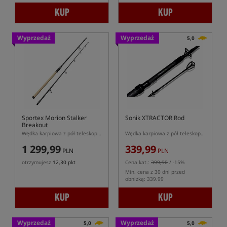
KUP
KUP
Wyprzedaż
Wyprzedaż
5,0
Sportex Morion Stalker
Sonik XTRACTOR Rod
Breakout
Wędka karpiowa z pół-teleskopowym dolnikiem
Wędka karpiowa z pół teleskopowym dolnikiem
1 299,99
339,99
PLN
PLN
otrzymujesz
12,30 pkt
Cena kat.:
399,90
/ -15%
Min. cena z 30 dni przed
obniżką: 339.99
KUP
KUP
Wyprzedaż
Wyprzedaż
5,0
5,0