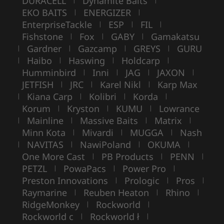
DURACELL
Dynamite Baits
EKO BAITS
ENERGIZER
|
|
EnterpriseTackle
ESP
FIL
|
|
|
Fishstone
Fox
GABY
Gamakatsu
|
|
|
Gardner
Gazcamp
GREYS
GURU
|
|
|
|
Haibo
Haswing
Holdcarp
|
|
|
|
Humminbird
Inni
JAG
JAXON
|
|
|
|
JETFISH
JRC
Karel Nikl
Karp Max
|
|
|
Kiana Carp
Kolibri
Korda
|
|
|
|
Korum
Kryston
KUMU
Lowrance
|
|
|
Mainline
Massive Baits
Matrix
|
|
|
|
Minn Kota
Mivardi
MUGGA
Nash
|
|
|
NAVITAS
NawiPoland
OKUMA
|
|
|
|
One More Cast
PB Products
PENN
|
|
|
PETZL
PowaPacs
Power Pro
|
|
|
Preston Innovations
Prologic
Pros
|
|
|
Raymarine
Reuben Heaton
Rhino
|
|
|
RidgeMonkey
Rockworld
|
|
Rockworld c
Rockworld ł
|
|