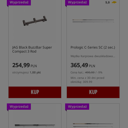
Wyprzedaż
Wyprzedaż
5,0
JAG Black BuzzBar Super
Prologic C-Series SC (2 sec.)
Compact 3 Rod
Wędka Karpiowa dwuskładowa Prologic w korkową rękojeścią
254,99
365,49
PLN
PLN
otrzymujesz
1,88 pkt
Cena kat.:
400,00
/ -9%
Min. cena z 30 dni przed
obniżką: 309.99
KUP
KUP
Wyprzedaż
Wyprzedaż