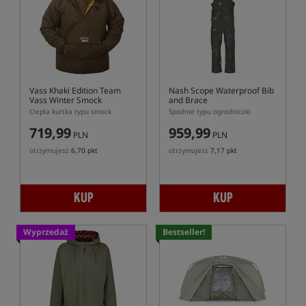
Vass Khaki Edition Team
Nash Scope Waterproof Bib
Vass Winter Smock
and Brace
Ciepła kurtka typu smock
Spodnie typu ogrodniczki
719,99
959,99
PLN
PLN
otrzymujesz
6,70 pkt
otrzymujesz
7,17 pkt
KUP
KUP
Wyprzedaż
Bestseller!