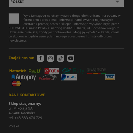
Wyrażam zgodę na otrzymywanie drogą elektroniczną, na podany w
formularzu adres e-mail, informacji handlowych o najnowszych
ofertach i promocjach w e-sklepie. Informacje wysyłane będą przez
ROCKWORLD Łukasz Pawlik z siedzibą w 48-130 Kietrz, ul. Kochanowskiego 21.
Udzielenie niniejszej zgody jest dobrowolne. Mogę ją wycofać w każdej chwili,
co skutkować będzie usunięciem mojego adresu e-mail z listy odbiorców
newslettera.
Znajdź nas na:
Płatności:
DANE KONTAKTOWE
Sklep stacjonarny:
ul. Mikołaja 9A,
47-400 Racibórz
tel. +48 883 474 729
Polska