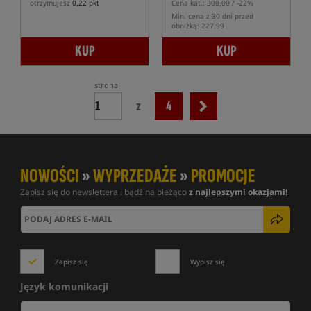
otrzymujesz
0,22 pkt
Cena kat.:
300,00
/ -22%
Min. cena z 30 dni przed
obniżką: 227.99
KUP
KUP
strona
z
4
NOWOŚCI
»
WYPRZEDAŻE
»
PROMOCJE
Zapisz się do newslettera i bądź na bieżąco
z najlepszymi okazjami!
Zapisz się
Wypisz się
Język komunikacji