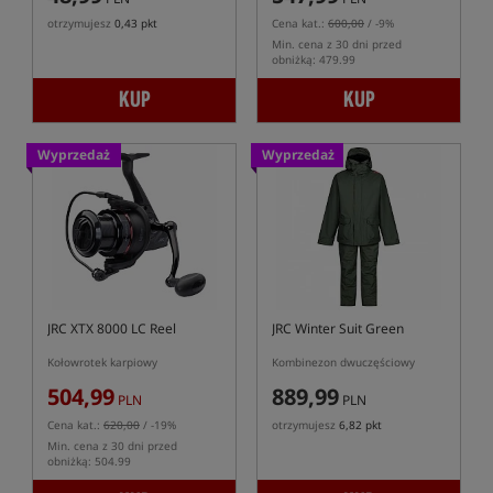
otrzymujesz
0,43 pkt
Cena kat.:
600,00
/ -9%
Min. cena z 30 dni przed
obniżką: 479.99
KUP
KUP
Wyprzedaż
Wyprzedaż
JRC XTX 8000 LC Reel
JRC Winter Suit Green
Kołowrotek karpiowy
Kombinezon dwuczęściowy
504,99
889,99
PLN
PLN
Cena kat.:
620,00
/ -19%
otrzymujesz
6,82 pkt
Min. cena z 30 dni przed
obniżką: 504.99