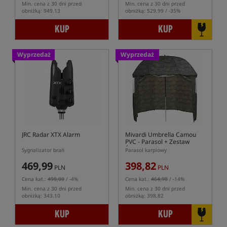
Min. cena z 30 dni przed
Min. cena z 30 dni przed
obniżką: 949.13
obniżką: 529.99 / -35%
KUP
KUP
Wyprzedaż
Wyprzedaż
JRC Radar XTX Alarm
Mivardi Umbrella Camou
PVC
- Parasol + Zestaw
Ścian Bocznych -
Sygnalizator brań
Parasol karpiowy
OPAKOWANIE ZASTĘPCZE
469,99
398,82
PLN
PLN
Cena kat.:
490,00
/ -4%
Cena kat.:
464,90
/ -14%
Min. cena z 30 dni przed
Min. cena z 30 dni przed
obniżką: 343.10
obniżką: 398.82
KUP
KUP