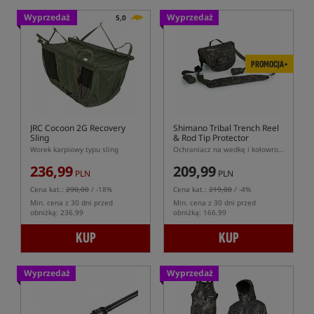
Wyprzedaż
Wyprzedaż
5,0
PROMOCJA+
JRC Cocoon 2G Recovery
Shimano Tribal Trench Reel
Sling
& Rod Tip Protector
Worek karpiowy typu sling
Ochraniacz na wedkę i kołowrotek
236,99
209,99
PLN
PLN
Cena kat.:
290,00
/ -18%
Cena kat.:
219,00
/ -4%
Min. cena z 30 dni przed
Min. cena z 30 dni przed
obniżką: 236.99
obniżką: 166.99
KUP
KUP
Wyprzedaż
Wyprzedaż