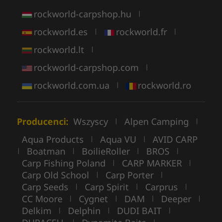
rockworld-carpshop.hu
|
rockworld.es
rockworld.fr
|
|
rockworld.lt
|
rockworld-carpshop.com
|
rockworld.com.ua
rockworld.ro
|
Producenci:
Wszyscy
Alpen Camping
|
|
Aqua Products
Aqua VU
AVID CARP
|
|
Boatman
BoilieRoller
BROS
|
|
|
|
Carp Fishing Poland
CARP MARKER
|
|
Carp Old School
Carp Porter
|
|
Carp Seeds
Carp Spirit
Carprus
|
|
|
CC Moore
Cygnet
DAM
Deeper
|
|
|
|
Delkim
Delphin
DUDI BAIT
|
|
|
|
|