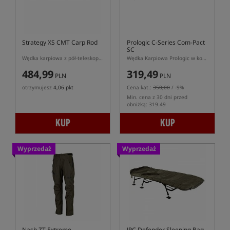
Strategy XS CMT Carp Rod
Prologic C-Series Com-Pact
SC
Wędka karpiowa z pół-teleskopowym dolnikiem
Wędka Karpiowa Prologic w korkową rękojeścią i pół-teleskopowym dolnikiem
484,99
319,49
PLN
PLN
otrzymujesz
4,06 pkt
Cena kat.:
350,00
/ -9%
Min. cena z 30 dni przed
obniżką: 319.49
KUP
KUP
Wyprzedaż
Wyprzedaż
Nash ZT Extreme
JRC Defender Sleeping Bag