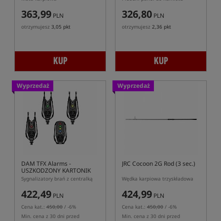
363,99
326,80
PLN
PLN
otrzymujesz
3,05 pkt
otrzymujesz
2,36 pkt
KUP
KUP
Wyprzedaż
Wyprzedaż
DAM TFX Alarms
-
JRC Cocoon 2G Rod (3 sec.)
USZKODZONY KARTONIK
Sygnalizatory brań z centralką
Wędka karpiowa trzyskładowa
422,49
424,99
PLN
PLN
Cena kat.:
450,00
/ -6%
Cena kat.:
450,00
/ -6%
Min. cena z 30 dni przed
Min. cena z 30 dni przed