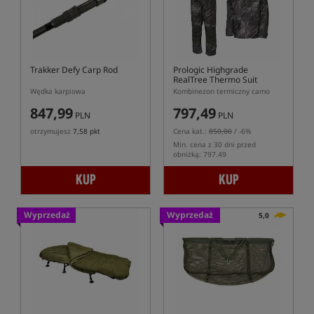
Trakker Defy Carp Rod
Prologic Highgrade
RealTree Thermo Suit
Wędka karpiowa
Kombinezon termiczny camo
847,99
797,49
PLN
PLN
otrzymujesz
7,58 pkt
Cena kat.:
850,00
/ -6%
Min. cena z 30 dni przed
obniżką: 797.49
KUP
KUP
Wyprzedaż
Wyprzedaż
5,0