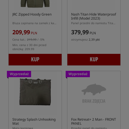
JRC Zipped Hoody Green
Nash Titan Hide Waterproof
Infill (Model 2023)
Bluza zapinana na zamek z kapturem
Panel przedni do namiotu Titan Hide (Model 2023)
209,99
379,99
PLN
PLN
Cena kat.:
219,99
/ -5%
otrzymujesz
2,39 pkt
Min. cena z 30 dni przed
obniżką: 209.99
KUP
KUP
Wyprzedaż
Wyprzedaż
Strategy Splash Unhooking
Fox Retreat+ 2 Man - FRONT
Mat
PANEL
Mata karpiowa
Przedni panel do namiotu