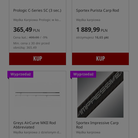
Prologic C-Series SC (3 sec.)
Sportex Purista Carp Rod
Wędka Karpiowa Prologic w korkową rękojeścią w wersji trzyskładowej
Wędka karpiowa
365,49
1 889,99
PLN
PLN
Cena kat.:
400,00
/ -9%
otrzymujesz
16,65 pkt
Min. cena z 30 dni przed
obniżką: 365.49
KUP
KUP
Wyprzedaż
Wyprzedaż
Greys AirCurve MKII Rod
Sportex Impressive Carp
Abbreviated
Rod
Wędka karpiowa z dzielonym dolnikiem
Wędka karpiowa