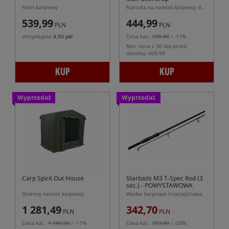
Fotel karpiowy
Narzuta na namiot karpiowy dwuosobowy
539,99
444,99
PLN
PLN
otrzymujesz
4,50 pkt
Cena kat.:
500,00
/ -11%
Min. cena z 30 dni przed
obniżką: 409.99
KUP
KUP
Wyprzedaż
Wyprzedaż
Carp Spirit Out House
Starbaits M3 T-Spec Rod (3
sec.)
- POWYSTAWOWA
Dzienny namiot karpiowy
Wędka karpiowa trzyczęściowa
1 281,49
342,70
PLN
PLN
Cena kat.:
1 543,30
/ -17%
Cena kat.:
553,00
/ -38%