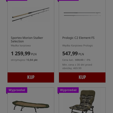
Sportex Morion Stalker
Prologic C2 Element FS
Selection
Wędka karpiowa
Wędka Karpiowa Prologic
1 259,99
547,99
PLN
PLN
otrzymujesz
10,84 pkt
Cena kat.:
600,00
/ -9%
Min. cena z 30 dni przed
obniżką: 469.99
KUP
KUP
Wyprzedaż
Wyprzedaż