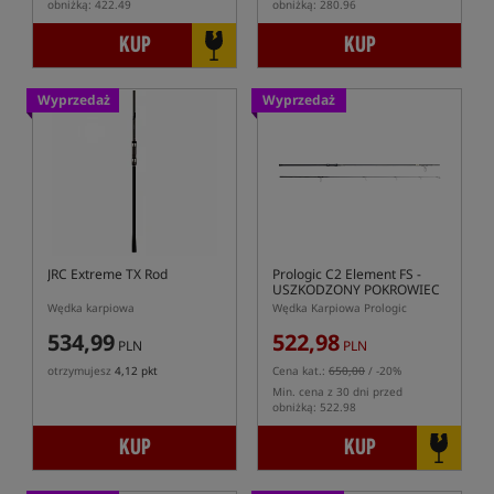
obniżką: 422.49
obniżką: 280.96
KUP
KUP
Wyprzedaż
Wyprzedaż
JRC Extreme TX Rod
Prologic C2 Element FS
-
USZKODZONY POKROWIEC
Wędka karpiowa
Wędka Karpiowa Prologic
534,99
522,98
PLN
PLN
otrzymujesz
4,12 pkt
Cena kat.:
650,00
/ -20%
Min. cena z 30 dni przed
obniżką: 522.98
KUP
KUP