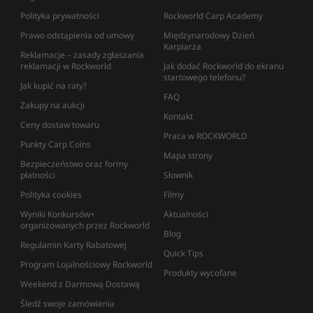
Polityka prywatności
Rockworld Carp Academy
Prawo odstąpienia od umowy
Międzynarodowy Dzień
Karpiarza
Reklamacje – zasady zgłaszania
reklamacji w Rockworld
Jak dodać Rockworld do ekranu
startowego telefonu?
Jak kupić na raty?
FAQ
Zakupy na aukcji
Kontakt
Ceny dostaw towaru
Praca w ROCKWORLD
Punkty Carp Coins
Mapa strony
Bezpieczeństwo oraz formy
płatności
Słownik
Polityka cookies
Filmy
Wyniki Konkursów+
Aktualności
organizowanych przez Rockworld
Blog
Regulamin Karty Rabatowej
Quick Tips
Program Lojalnościowy Rockworld
Produkty wycofane
Weekend z Darmową Dostawą
Śledź swoje zamówienia