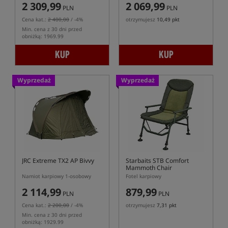
2 309,99
2 069,99
PLN
PLN
Cena kat.:
2 400,00
/ -4%
otrzymujesz
10,49 pkt
Min. cena z 30 dni przed
obniżką: 1969.99
KUP
KUP
Wyprzedaż
Wyprzedaż
JRC Extreme TX2 AP Bivvy
Starbaits STB Comfort
Mammoth Chair
Namiot karpiowy 1-osobowy
Fotel karpiowy
2 114,99
879,99
PLN
PLN
Cena kat.:
2 200,00
/ -4%
otrzymujesz
7,31 pkt
Min. cena z 30 dni przed
obniżką: 1929.99