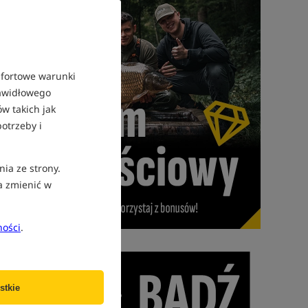
mfortowe warunki
rawidłowego
w takich jak
otrzeby i
nia ze strony.
a zmienić w
ności
.
stkie