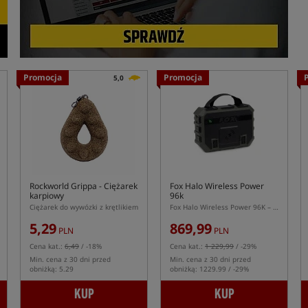
Promocja
Promocja
5,0
Rockworld Grippa
- Ciężarek
Fox Halo Wireless Power
karpiowy
96k
Ciężarek do wywózki z krętlikiem
Fox Halo Wireless Power 96K – powerbank outdoorowy 96000 mAh z ładowaniem bezprzewodowym
5,29
869,99
PLN
PLN
Cena kat.:
6,49
/ -18%
Cena kat.:
1 229,99
/ -29%
Min. cena z 30 dni przed
Min. cena z 30 dni przed
obniżką: 5.29
obniżką: 1229.99 / -29%
KUP
KUP