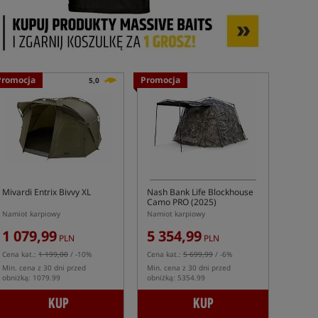
Promocja
Promocja
5,0
Mivardi Entrix Bivvy XL
Nash Bank Life Blockhouse
Camo PRO (2025)
Namiot karpiowy
Namiot karpiowy
1 079,99
5 354,99
PLN
PLN
Cena kat.:
1 199,00
/ -10%
Cena kat.:
5 699,99
/ -6%
Min. cena z 30 dni przed
Min. cena z 30 dni przed
obniżką: 1079.99
obniżką: 5354.99
KUP
KUP