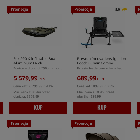
Promocja
Promocja
5,0
Fox 290 X Inflatable Boat
Preston Innovations Ignition
Aluminium Deck
Feeder Chair Combo
Ponton o długości 290cm z podłogą aluminiową
Krzesło feederowe w komplecie z tacką boczną i ramieniem feederowym
5 579,99
689,99
PLN
PLN
Cena kat.:
6 299,99
/ -11%
Cena kat.:
899,99
/ -23%
Min. cena z 30 dni przed
Min. cena z 30 dni przed
obniżką: 5579.99
obniżką: 689.99
KUP
KUP
Promocja
Promocja