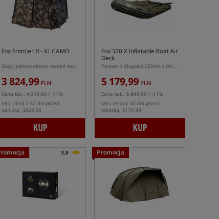
Fox Frontier II - XL CAMO
Fox 320 X Inflatable Boat Air
Deck
Duży jednoosobowy namiot karpiowy w kolorze kamuflażu
Ponton o długości 320cm z dmuchaną podłogą Air Deck
3 824,99
5 179,99
PLN
PLN
Cena kat.:
4 319,99
/ -11%
Cena kat.:
5 849,99
/ -11%
Min. cena z 30 dni przed
Min. cena z 30 dni przed
obniżką: 3824.99
obniżką: 5179.99
KUP
KUP
Promocja
Promocja
5,0