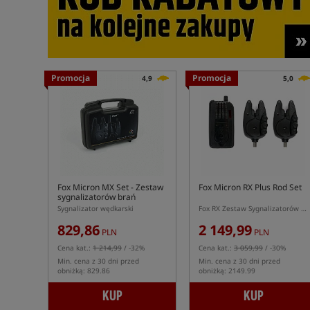
Promocja
Promocja
4,9
5,0
Fox Micron MX Set
- Zestaw
Fox Micron RX Plus Rod Set
sygnalizatorów brań
Sygnalizator wędkarski
Fox RX Zestaw Sygnalizatorów + Centralka RX+
829,86
2 149,99
PLN
PLN
Cena kat.:
1 214,99
/ -32%
Cena kat.:
3 059,99
/ -30%
Min. cena z 30 dni przed
Min. cena z 30 dni przed
obniżką: 829.86
obniżką: 2149.99
KUP
KUP