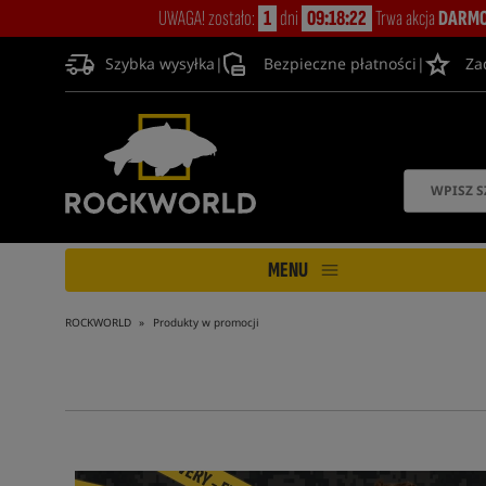
UWAGA! zostało:
1
dni
09:18:21
Trwa akcja
DARMO
Szybka wysyłka
|
Bezpieczne płatności
|
Za
MENU
ROCKWORLD
Produkty w promocji