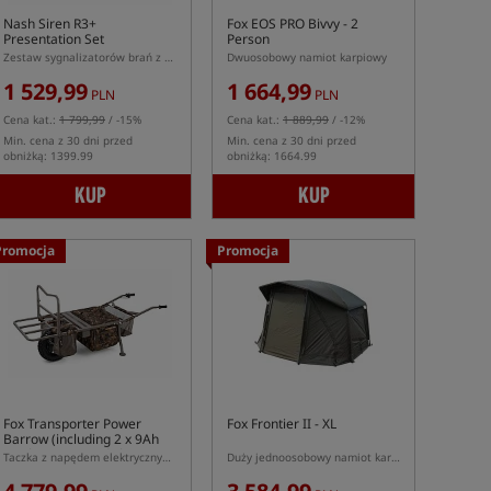
Nash Siren R3+
Fox EOS PRO Bivvy - 2
Presentation Set
Person
Zestaw sygnalizatorów brań z centralką Siren R3+
Dwuosobowy namiot karpiowy
1 529,99
1 664,99
PLN
PLN
Cena kat.:
1 799,99
/ -15%
Cena kat.:
1 889,99
/ -12%
Min. cena z 30 dni przed
Min. cena z 30 dni przed
obniżką: 1399.99
obniżką: 1664.99
KUP
KUP
Promocja
Promocja
Fox Transporter Power
Fox Frontier II - XL
Barrow (including 2 x 9Ah
12v batteries and charger)
Taczka z napędem elektrycznym Fox Transporter Power Barrow
Duży jednoosobowy namiot karpiowy