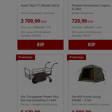
Nash Titan T1 (Model 2023)
Preston Innovations Supera
SL Rod
Namiot karpiowy 1-osobowy
Wędka feederowa
2 709,99
729,99
PLN
PLN
Cena kat.:
2 899,99
/ -7%
Cena kat.:
885,99
/ -18%
Min. cena z 30 dni przed
Min. cena z 30 dni przed
obniżką: 2709.99
obniżką: 729.99
KUP
KUP
Promocja
Promocja
Fox Transporter Power Plus
Fox AIR Frame Social
Barrow (including 2 x 9Ah
Shelter - 2.5m
12v batteries and charger)
Taczka z napędem elektrycznym Fox Transporter Power Plus Barrow
Duży namiot socjalny o wysokości 2.5m z dmuchanym stelażem