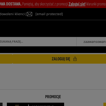
WA DOSTAWA.
Pamiętaj, aby skorzystać z promocji
Zaloguj się!
Warunki promocj
dowoleni klienci
|
[email protected]
zaawansowan
ZALOGUJ SIĘ
PROMOCJE