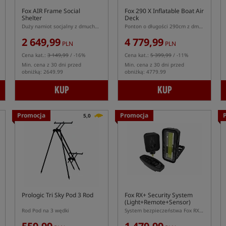
Fox AIR Frame Social
Fox 290 X Inflatable Boat Air
Shelter
Deck
Duży namiot socjalny z dmuchanym stelażem
Ponton o długości 290cm z dmuchaną podłogą Air Deck
2 649,99
4 779,99
PLN
PLN
Cena kat.:
3 149,99
/ -16%
Cena kat.:
5 399,99
/ -11%
Min. cena z 30 dni przed
Min. cena z 30 dni przed
obniżką: 2649.99
obniżką: 4779.99
KUP
KUP
Promocja
Promocja
5,0
Prologic Tri Sky Pod 3 Rod
Fox RX+ Security System
(Light+Remote+Sensor)
Rod Pod na 3 wędki
System bezpieczeństwa Fox RX+ (lampka + pilot + czujka ruchu)