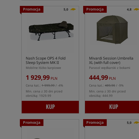
Promocja
Promocja
5,0
4,8
Nash Scope OPS 4 Fold
Mivardi Session Umbrella
Sleep System MK II
XL (with full cover)
Mobilne łóżko karpiowe
Parasol wędkarski z bokami
1 929,99
444,99
PLN
PLN
Cena kat.:
1 999,99
/ -4%
Cena kat.:
489,90
/ -9%
Min. cena z 30 dni przed
Min. cena z 30 dni przed
obniżką: 1929.99
obniżką: 444.99
KUP
KUP
Promocja
Promocja
5,0