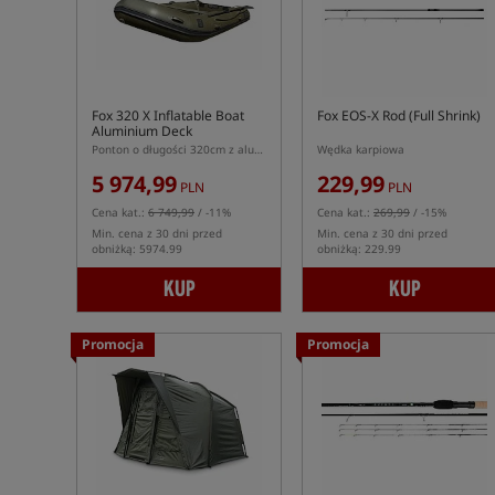
Fox 320 X Inflatable Boat
Fox EOS-X Rod (Full Shrink)
Aluminium Deck
Ponton o długości 320cm z aluminiową podłogą
Wędka karpiowa
5 974,99
229,99
PLN
PLN
Cena kat.:
6 749,99
/ -11%
Cena kat.:
269,99
/ -15%
Min. cena z 30 dni przed
Min. cena z 30 dni przed
obniżką: 5974.99
obniżką: 229.99
KUP
KUP
Promocja
Promocja