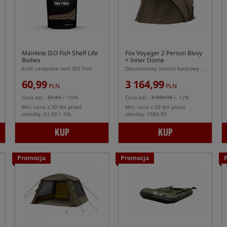
Mainline ISO Fish Shelf Life
Fox Voyager 2 Person Bivvy
Boilies
+ Inner Dome
Kulki zanętowe serii ISO Fish
Dwuosobowy namiot karpiowy w komplecie z kapsułą wewnętrzną
60,99
3 164,99
PLN
PLN
Cena kat.:
67,99
/ -10%
Cena kat.:
3 599,99
/ -12%
Min. cena z 30 dni przed
Min. cena z 30 dni przed
obniżką: 63.99 / -5%
obniżką: 2989.99
KUP
KUP
Promocja
Promocja