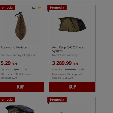
Promocja
Promocja
4,9
Rockworld Horizon
Avid Carp EXO 2 Bivvy
System
Ciężarek rzutowy z krętlikiem
Namiot dwuosobowy
5,29
3 289,99
PLN
PLN
Cena kat.:
6,59
/ -20%
Cena kat.:
3 824,99
/ -14%
Min. cena z 30 dni przed
Min. cena z 30 dni przed
obniżką: 5.29
obniżką: 3289.99
KUP
KUP
Promocja
Promocja