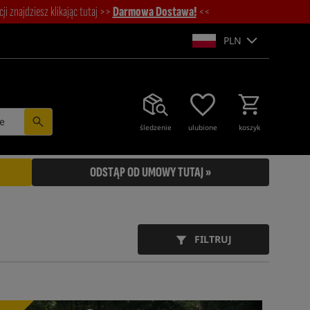
i znajdziesz klikając tutaj >>
Darmowa Dostawa!
<<
PLN
e
śledzenie
ulubione
koszyk
ODSTĄP OD UMOWY TUTAJ »
FILTRUJ