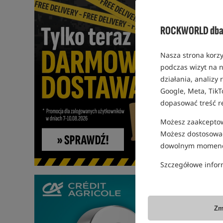
ROCKWORLD dba 
Nasza strona korzy
podczas wizyt na n
działania, analizy
Google, Meta, TikT
dopasować treść r
Możesz zaakceptowa
Możesz dostosować
dowolnym momenc
Szczegółowe infor
Zm