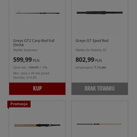
Greys GT2 Carp Rod Full
Greys GT Spod Rod
Shrink
Wędka karpiowa
Wędka Do Rakiety GT
599,99
802,99
PLN
PLN
Cena kat.:
630,00
/ -5%
otrzymujesz
7,14 pkt
Min. cena z 30 dni przed
obniżką: 514.99
KUP
BRAK TOWARU
Promocja