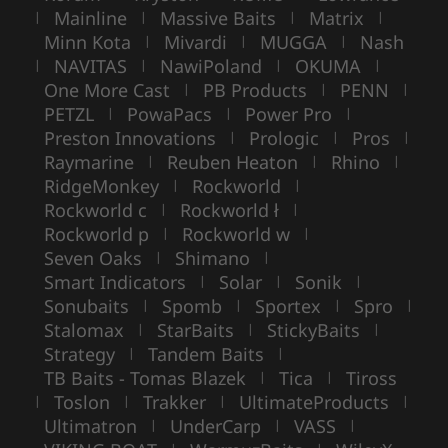
Mainline
Massive Baits
Matrix
|
|
|
|
Minn Kota
Mivardi
MUGGA
Nash
|
|
|
NAVITAS
NawiPoland
OKUMA
|
|
|
|
One More Cast
PB Products
PENN
|
|
|
PETZL
PowaPacs
Power Pro
|
|
|
Preston Innovations
Prologic
Pros
|
|
|
Raymarine
Reuben Heaton
Rhino
|
|
|
RidgeMonkey
Rockworld
|
|
Rockworld c
Rockworld ł
|
|
Rockworld p
Rockworld w
|
|
Seven Oaks
Shimano
|
|
Smart Indicators
Solar
Sonik
|
|
|
Sonubaits
Spomb
Sportex
Spro
|
|
|
|
Stalomax
StarBaits
StickyBaits
|
|
|
Strategy
Tandem Baits
|
|
TB Baits - Tomas Blazek
Tica
Tiross
|
|
Toslon
Trakker
UltimateProducts
|
|
|
|
Ultimatron
UnderCarp
VASS
|
|
|