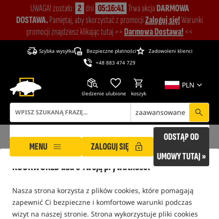
UWAGA! zostało:
2
dni
05:16:40
Trwa akcja
DARMOWA
DOSTAWA.
Pamiętaj, aby skorzystać z promocji
Zaloguj się!
Warunki
promocji znajdziesz klikając tutaj >>
Darmowa Dostawa!
<<
Szybka wysyłka
Bezpieczne płatności
Zadowoleni klienci
+48 883 474 729
PLN
śledzenie
ulubione
koszyk
zaawansowane
ODSTĄP OD
MENU
ZALOGUJ SIĘ
UMOWY TUTAJ »
ROCKWORLD dba o Twoją prywatność!
ROCKWORLD
Produkty producenta GREYS
Nasza strona korzysta z plików cookies, które pomagają
tylko produkty na
"naszym magazynie"
zapewnić Ci bezpieczne i komfortowe warunki podczas
wizyt na naszej stronie. Strona wykorzystuje pliki cookies