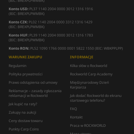
(BIC: BREXPLPWMBK)
Konto USD:
PL37 1140 2004 0000 3012 1316 1916
(BIC: BREXPLPWMBK)
Konto CZK:
PL02 1140 2004 0000 3312 1316 1429
(BIC: BREXPLPWMBK)
Konto HUF:
PL39 1140 2004 0000 3012 1316 1783
(BIC: BREXPLPWMBK)
Konto RON:
PL52 1090 1766 0000 0001 5822 1550 (BIC: WBKPPLPP)
WARUNKI ZAKUPU
INFORMACJE
Regulamin
Kilka słów o Rockworld
Polityka prywatności
Rockworld Carp Academy
Prawo odstąpienia od umowy
Międzynarodowy Dzień
Karpiarza
Reklamacje – zasady zgłaszania
reklamacji w Rockworld
Jak dodać Rockworld do ekranu
startowego telefonu?
Jak kupić na raty?
FAQ
Zakupy na aukcji
Kontakt
Ceny dostaw towaru
Praca w ROCKWORLD
Punkty Carp Coins
Mapa strony