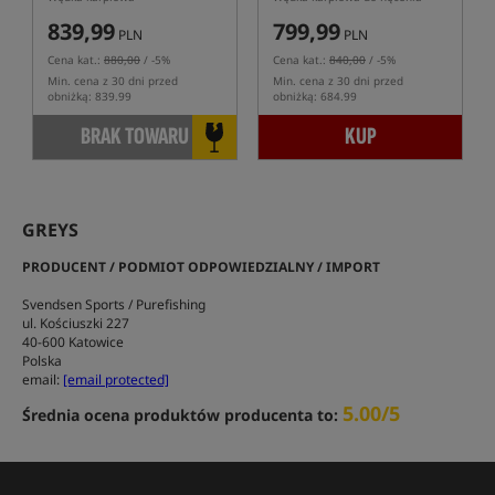
839,99
799,99
PLN
PLN
Cena kat.:
880,00
/ -5%
Cena kat.:
840,00
/ -5%
Min. cena z 30 dni przed
Min. cena z 30 dni przed
obniżką: 839.99
obniżką: 684.99
BRAK TOWARU
KUP
GREYS
PRODUCENT / PODMIOT ODPOWIEDZIALNY / IMPORT
Svendsen Sports / Purefishing
ul. Kościuszki 227
40-600 Katowice
Polska
email:
[email protected]
5.00/5
Średnia ocena produktów producenta to: