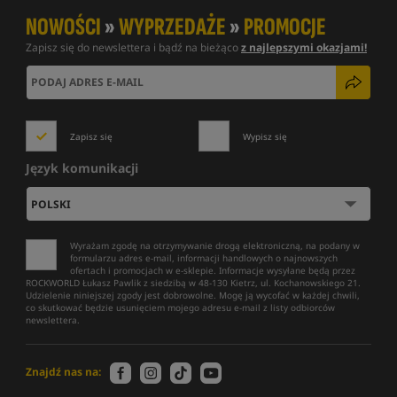
NOWOŚCI
»
WYPRZEDAŻE
»
PROMOCJE
Zapisz się do newslettera i bądź na bieżąco
z najlepszymi okazjami!
Zapisz się
Wypisz się
Język komunikacji
Wyrażam zgodę na otrzymywanie drogą elektroniczną, na podany w
formularzu adres e-mail, informacji handlowych o najnowszych
ofertach i promocjach w e-sklepie. Informacje wysyłane będą przez
ROCKWORLD Łukasz Pawlik z siedzibą w 48-130 Kietrz, ul. Kochanowskiego 21.
Udzielenie niniejszej zgody jest dobrowolne. Mogę ją wycofać w każdej chwili,
co skutkować będzie usunięciem mojego adresu e-mail z listy odbiorców
newslettera.
Znajdź nas na: