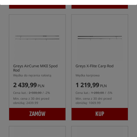
KUP
ZAMÓW
Greys AirCurve MKII Spod
Greys X-Flite Carp Rod
Rod
Wędka do nęcenia rakietą
Wędka karpiowa
2 439,99
1 219,99
PLN
PLN
Cena kat.:
2 500,00
/ -2%
Cena kat.:
1 280,00
/ -5%
Min. cena z 30 dni przed
Min. cena z 30 dni przed
obniżką: 2439.99
obniżką: 1069.99
ZAMÓW
KUP