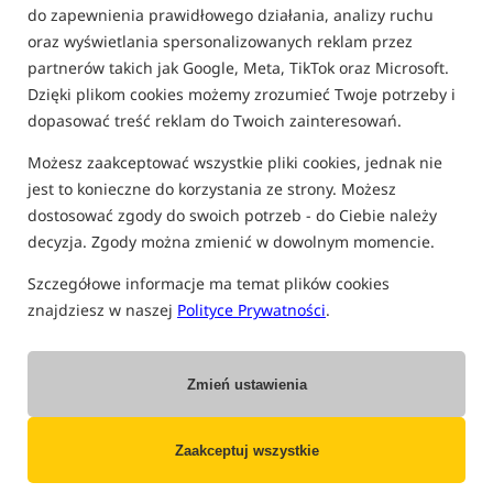
do zapewnienia prawidłowego działania, analizy ruchu
FILTRUJ
oraz wyświetlania spersonalizowanych reklam przez
partnerów takich jak Google, Meta, TikTok oraz Microsoft.
Dzięki plikom cookies możemy zrozumieć Twoje potrzeby i
PRODUKTY GREYS
dopasować treść reklam do Twoich zainteresowań.
Wyprzedaż
Możesz zaakceptować wszystkie pliki cookies, jednak nie
jest to konieczne do korzystania ze strony. Możesz
dostosować zgody do swoich potrzeb - do Ciebie należy
decyzja. Zgody można zmienić w dowolnym momencie.
Szczegółowe informacje ma temat plików cookies
znajdziesz w naszej
Polityce Prywatności
.
Greys AirCurve MKII Rod
Greys AirCurve MK II Rod
Abbreviated
Shrink Wrap
Wędka karpiowa z dzielonym dolnikiem
Wędka karpiowa
Zmień ustawienia
2 309,99
1 689,99
PLN
PLN
Cena kat.:
2 400,00
/ -4%
Cena kat.:
1 780,00
/ -5%
Min. cena z 30 dni przed
Min. cena z 30 dni przed
Zaakceptuj wszystkie
obniżką: 1969.99
obniżką: 1479.99