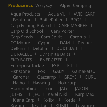
Producenci:
Wszyscy
Alpen Camping
|
|
Aqua Products
Aqua VU
AVID CARP
|
|
Boatman
BoilieRoller
BROS
|
|
|
|
Carp Fishing Poland
CARP MARKER
|
|
Carp Old School
Carp Porter
|
|
Carp Seeds
Carp Spirit
Carprus
|
|
|
CC Moore
Cygnet
DAM
Deeper
|
|
|
|
Delkim
Delphin
DUDI BAIT
|
|
|
DURACELL
Dynamite Baits
|
|
EKO BAITS
ENERGIZER
|
|
EnterpriseTackle
ESP
FIL
|
|
|
Fishstone
Fox
GABY
Gamakatsu
|
|
|
Gardner
Gazcamp
GREYS
GURU
|
|
|
|
Haibo
Haswing
Holdcarp
|
|
|
|
Humminbird
Inni
JAG
JAXON
|
|
|
|
JETFISH
JRC
Karel Nikl
Karp Max
|
|
|
Kiana Carp
Kolibri
Korda
|
|
|
|
Korum
Kryston
KUMU
Lowrance
|
|
|