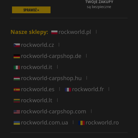
TWOJE ZAKUPY
są bezpieczne
SPRAWDŹ »
Nasze sklepy:
rockworld.pl
|
rockworld.cz
|
rockworld-carpshop.de
|
rockworld.it
|
rockworld-carpshop.hu
|
rockworld.es
rockworld.fr
|
|
rockworld.lt
|
rockworld-carpshop.com
|
rockworld.com.ua
rockworld.ro
|