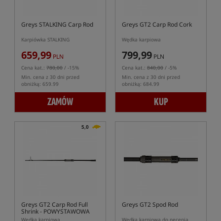
Greys STALKING Carp Rod
Greys GT2 Carp Rod Cork
Karpiówka STALKING
Wędka karpiowa
659,99
799,99
PLN
PLN
Cena kat.:
780,00
/ -15%
Cena kat.:
840,00
/ -5%
Min. cena z 30 dni przed
Min. cena z 30 dni przed
obniżką: 659.99
obniżką: 684.99
ZAMÓW
KUP
5,0
Greys GT2 Carp Rod Full
Greys GT2 Spod Rod
Shrink
- POWYSTAWOWA
Wędka karpiowa
Wędka karpiowa do nęcenia