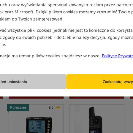
 ruchu oraz wyświetlania spersonalizowanych reklam przez partneró
ok oraz Microsoft. Dzięki plikom cookies możemy zrozumieć Twoje p
eklam do Twoich zainteresowań.
ć wszystkie pliki cookies, jednak nie jest to konieczne do korzysta
 zgody do swoich potrzeb - do Ciebie należy decyzja. Zgody możn
ie.
Toslon
- Echosonda TF750
Toslon X-Boat 730
Duo
Echosonda i GPS do łódki zanętowej
Łódka Zanętowa
macje ma temat plików cookies znajdziesz w naszej
Polityce Prywat
8 999,99
5 599,99
PLN
PLN
otrzymujesz
30,20 pkt
otrzymujesz
20,91 pkt
ień ustawienia
Zaakceptuj wszy
ZAMÓW
KUP
Polecane
5,0