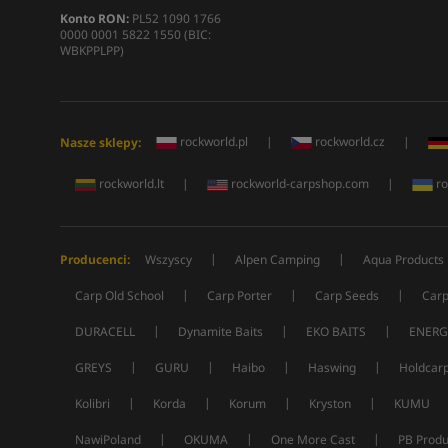
Konto RON:
PL52 1090 1766
0000 0001 5822 1550 (BIC:
WBKPPLPP)
rockworld.pl
|
rockworld.cz
|
Nasze sklepy:
rockworld.lt
|
rockworld-carpshop.com
|
ro
|
|
Producenci:
Wszyscy
Alpen Camping
Aqua Products
|
|
|
Carp Old School
Carp Porter
Carp Seeds
Carp
|
|
|
DURACELL
Dynamite Baits
EKO BAITS
ENERG
|
|
|
|
GREYS
GURU
Haibo
Haswing
Holdcar
|
|
|
|
Kolibri
Korda
Korum
Kryston
KUMU
|
|
|
NawiPoland
OKUMA
One More Cast
PB Produ