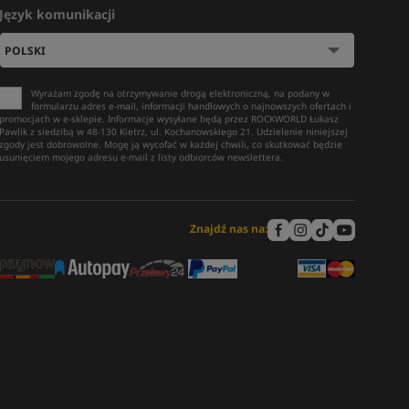
Język komunikacji
Wyrażam zgodę na otrzymywanie drogą elektroniczną, na podany w
formularzu adres e-mail, informacji handlowych o najnowszych ofertach i
promocjach w e-sklepie. Informacje wysyłane będą przez ROCKWORLD Łukasz
Pawlik z siedzibą w 48-130 Kietrz, ul. Kochanowskiego 21. Udzielenie niniejszej
zgody jest dobrowolne. Mogę ją wycofać w każdej chwili, co skutkować będzie
usunięciem mojego adresu e-mail z listy odbiorców newslettera.
Znajdź nas na: