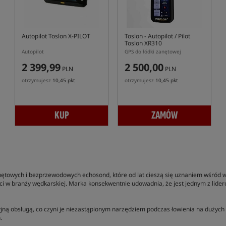
Autopilot Toslon X-PILOT
Toslon
- Autopilot / Pilot
Toslon XR310
Autopilot
GPS do łódki zanętowej
2 399,99
2 500,00
PLN
PLN
otrzymujesz
10,45 pkt
otrzymujesz
10,45 pkt
KUP
ZAMÓW
ętowych i bezprzewodowych echosond, które od lat cieszą się uznaniem wśród w
ci w branży wędkarskiej. Marka konsekwentnie udowadnia, że jest jednym z lideró
uicyjną obsługą, co czyni je niezastąpionym narzędziem podczas łowienia na du
.