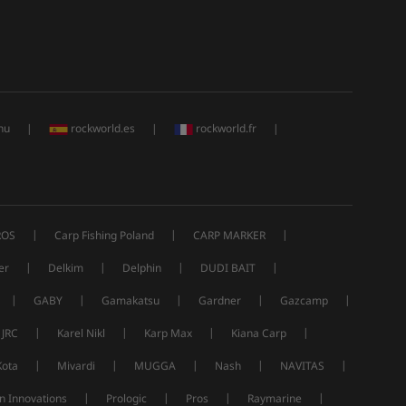
hu
|
rockworld.es
|
rockworld.fr
|
|
|
|
ROS
Carp Fishing Poland
CARP MARKER
|
|
|
|
er
Delkim
Delphin
DUDI BAIT
|
|
|
|
|
GABY
Gamakatsu
Gardner
Gazcamp
|
|
|
|
JRC
Karel Nikl
Karp Max
Kiana Carp
|
|
|
|
|
Kota
Mivardi
MUGGA
Nash
NAVITAS
|
|
|
|
n Innovations
Prologic
Pros
Raymarine