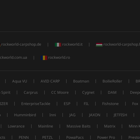
rockworld-carpshop.de
|
rockworld.it
|
rockworld-carpshop.
ckworld.com.ua
|
rockworld.ro
|
|
|
|
|
Aqua VU
AVID CARP
Boatman
BoilieRoller
B
|
|
|
|
|
 Spirit
Carprus
CC Moore
Cygnet
DAM
Deep
|
|
|
|
|
IZER
EnterpriseTackle
ESP
FIL
Fishstone
Fox
|
|
|
|
|
|
p
Humminbird
Inni
JAG
JAXON
JETFISH
|
|
|
|
|
Lowrance
Mainline
Massive Baits
Matrix
Minn 
|
|
|
|
|
cts
PENN
PETZL
PowaPacs
Power Pro
Presto