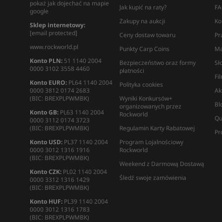
pokaż jak dojechać na mapie
Jak kupić na raty?
FA
google
Zakupy na aukcji
Ko
Sklep internetowy:
[email protected]
Ceny dostaw towaru
Pr
www.rockworld.pl
Punkty Carp Coins
Ma
Konto PLN:
51 1140 2004
Bezpieczeństwo oraz formy
Sł
0000 3102 3558 4460
płatności
Fi
Konto EURO:
PL64 1140 2004
Polityka cookies
0000 3812 0174 2683
Ak
(BIC: BREXPLPWMBK)
Wyniki Konkursów+
Bl
organizowanych przez
Konto GB:
PL63 1140 2004
Rockworld
Qu
0000 3112 0174 3723
(BIC: BREXPLPWMBK)
Regulamin Karty Rabatowej
Pr
Konto USD:
PL37 1140 2004
Program Lojalnościowy
0000 3012 1316 1916
Rockworld
(BIC: BREXPLPWMBK)
Weekend z Darmową Dostawą
Konto CZK:
PL02 1140 2004
Śledź swoje zamówienia
0000 3312 1316 1429
(BIC: BREXPLPWMBK)
Konto HUF:
PL39 1140 2004
0000 3012 1316 1783
(BIC: BREXPLPWMBK)