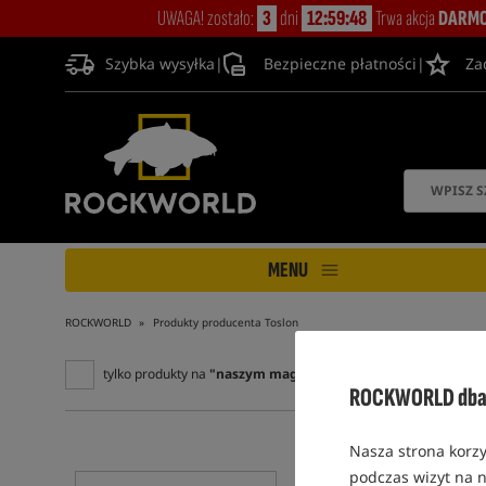
UWAGA! zostało:
3
dni
12:59:48
Trwa akcja
DARMO
Szybka wysyłka
|
Bezpieczne płatności
|
Za
MENU
ROCKWORLD
Produkty producenta Toslon
tylko produkty na
"naszym magazynie"
ROCKWORLD dba 
Nasza strona korzy
podczas wizyt na n
5,0