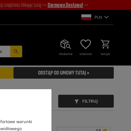
i znajdziesz klikając tutaj >>
Darmowa Dostawa!
<<
PLN
e
śledzenie
ulubione
koszyk
ODSTĄP OD UMOWY TUTAJ »
FILTRUJ
mfortowe warunki
rawidłowego
5,0