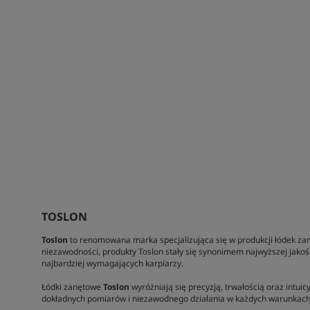
TOSLON
Toslon
to renomowana marka specjalizująca się w produkcji łódek zan
niezawodności, produkty Toslon stały się synonimem najwyższej jakoś
najbardziej wymagających karpiarzy.
Łódki zanętowe
Toslon
wyróżniają się precyzją, trwałością oraz int
dokładnych pomiarów i niezawodnego działania w każdych warunkach