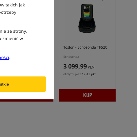
w takich jak
otrzeby i
nia ze strony.
a zmienić w
Toslon
- Echosonda TF640
Toslon
- Echosonda TF520
Echosonda i GPS do łódki zanętowej
Echosonda
ności
.
4 399,99
3 099,99
PLN
PLN
otrzymujesz
25,55 pkt
otrzymujesz
17,42 pkt
stkie
ZAMÓW
KUP