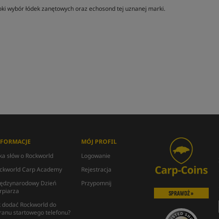
roki wybór łódek zanętowych oraz echosond tej uznanej marki.
NFORMACJE
MÓJ PROFIL
lka słów o Rockworld
Logowanie
ckworld Carp Academy
Rejestracja
ędzynarodowy Dzień
Przypomnij
rpiarza
SPRAWDŹ »
k dodać Rockworld do
ranu startowego telefonu?