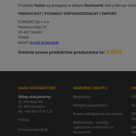
Produkty
Toslon
są dostępne w sklepie
Rockworld
, który oferuje sze
PRODUCENT / PODMIOT ODPOWIEDZIALNY / IMPORT
EUROSAT Sp. z o.o.
Nowozachęty 14
41-407 Imielin
Polska
email:
[email protected]
5.00/5
Średnia ocena produktów producenta to:
DANE KONTAKTOWE
WARUNKI ZAKUPU
I
Sklep stacjonarny:
Regulamin
Ki
ul. Mikołaja 9A,
Polityka prywatności
Ro
47-400 Racibórz
tel. +48 883 474 729
Prawo odstąpienia od umowy
Mi
Ka
Polska
Reklamacje – zasady
zgłaszania reklamacji w
Ja
[email protected]
Rockworld
ek