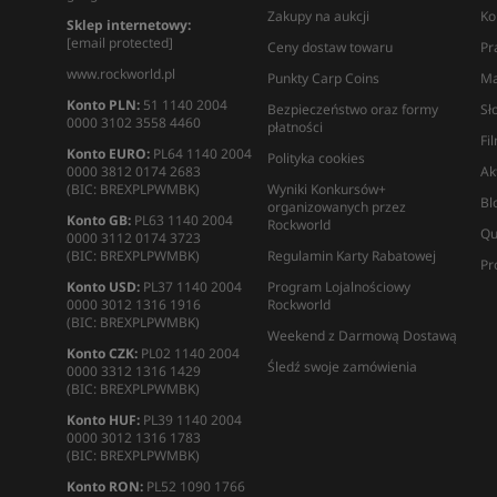
Zakupy na aukcji
Ko
Sklep internetowy:
[email protected]
Ceny dostaw towaru
Pr
www.rockworld.pl
Punkty Carp Coins
Ma
Konto PLN:
51 1140 2004
Bezpieczeństwo oraz formy
Sł
0000 3102 3558 4460
płatności
Fi
Konto EURO:
PL64 1140 2004
Polityka cookies
0000 3812 0174 2683
Ak
(BIC: BREXPLPWMBK)
Wyniki Konkursów+
Bl
organizowanych przez
Konto GB:
PL63 1140 2004
Rockworld
Qu
0000 3112 0174 3723
(BIC: BREXPLPWMBK)
Regulamin Karty Rabatowej
Pr
Konto USD:
PL37 1140 2004
Program Lojalnościowy
0000 3012 1316 1916
Rockworld
(BIC: BREXPLPWMBK)
Weekend z Darmową Dostawą
Konto CZK:
PL02 1140 2004
Śledź swoje zamówienia
0000 3312 1316 1429
(BIC: BREXPLPWMBK)
Konto HUF:
PL39 1140 2004
0000 3012 1316 1783
(BIC: BREXPLPWMBK)
Konto RON:
PL52 1090 1766