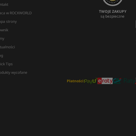
ntakt
TWOJE ZAKUPY
aca w ROCKWORLD
są bezpieczne
pa strony
ownik
lmy
tualności
og
ick Tips
odukty wycofane
Płatności: