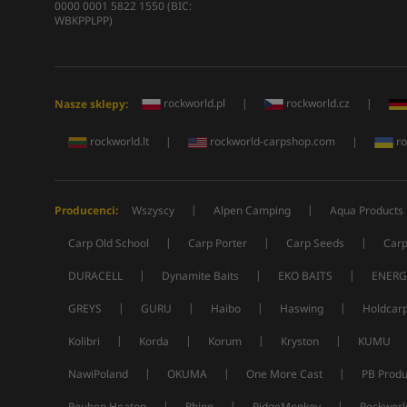
0000 0001 5822 1550 (BIC:
WBKPPLPP)
rockworld.pl
|
rockworld.cz
|
Nasze sklepy:
rockworld.lt
|
rockworld-carpshop.com
|
ro
|
|
Producenci:
Wszyscy
Alpen Camping
Aqua Products
|
|
|
Carp Old School
Carp Porter
Carp Seeds
Carp
|
|
|
DURACELL
Dynamite Baits
EKO BAITS
ENERG
|
|
|
|
GREYS
GURU
Haibo
Haswing
Holdcar
|
|
|
|
Kolibri
Korda
Korum
Kryston
KUMU
|
|
|
NawiPoland
OKUMA
One More Cast
PB Produ
|
|
|
Reuben Heaton
Rhino
RidgeMonkey
Rockworl