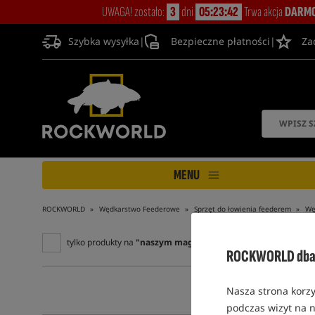
UWAGA! zostało:
3
dni
05:23:41
Trwa akcja
DARMO
Szybka wysyłka
|
Bezpieczne płatności
|
Za
MENU
ROCKWORLD
Wędkarstwo Feederowe
Sprzęt do łowienia feederem
Wę
tylko produkty na
"naszym magazynie"
ROCKWORLD dba 
Nasza strona korzy
podczas wizyt na n