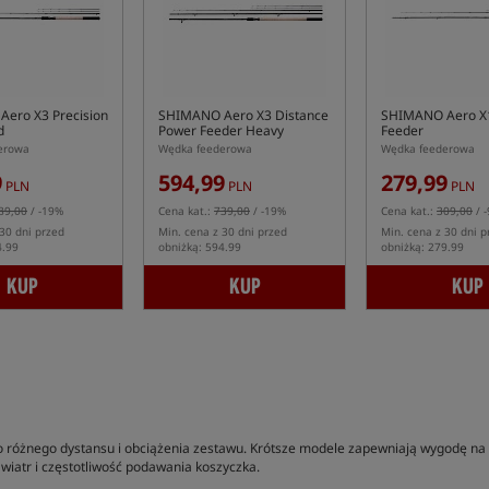
ero X3 Precision
SHIMANO Aero X3 Distance
SHIMANO Aero X
d
Power Feeder Heavy
Feeder
erowa
Wędka feederowa
Wędka feederowa
9
594,99
279,99
PLN
PLN
PLN
89,00
/ -19%
Cena kat.:
739,00
/ -19%
Cena kat.:
309,00
/ 
30 dni przed
Min. cena z 30 dni przed
Min. cena z 30 dni p
4.99
obniżką: 594.99
obniżką: 279.99
KUP
KUP
KUP
 różnego dystansu i obciążenia zestawu. Krótsze modele zapewniają wygodę na 
 wiatr i częstotliwość podawania koszyczka.