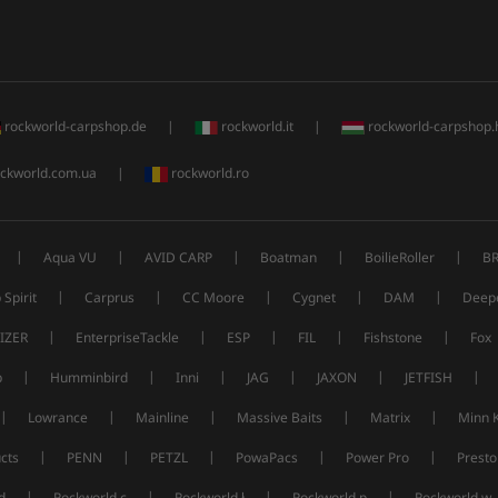
rockworld-carpshop.de
|
rockworld.it
|
rockworld-carpshop.
ckworld.com.ua
|
rockworld.ro
|
|
|
|
|
Aqua VU
AVID CARP
Boatman
BoilieRoller
B
|
|
|
|
|
 Spirit
Carprus
CC Moore
Cygnet
DAM
Deep
|
|
|
|
|
IZER
EnterpriseTackle
ESP
FIL
Fishstone
Fox
|
|
|
|
|
|
p
Humminbird
Inni
JAG
JAXON
JETFISH
|
|
|
|
|
Lowrance
Mainline
Massive Baits
Matrix
Minn 
|
|
|
|
|
cts
PENN
PETZL
PowaPacs
Power Pro
Presto
|
|
|
|
d
Rockworld c
Rockworld ł
Rockworld p
Rockworld w