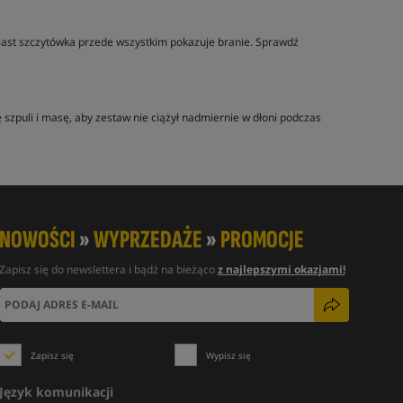
iast szczytówka przede wszystkim pokazuje branie. Sprawdź
 szpuli i masę, aby zestaw nie ciążył nadmiernie w dłoni podczas
NOWOŚCI
»
WYPRZEDAŻE
»
PROMOCJE
Zapisz się do newslettera i bądź na bieżąco
z najlepszymi okazjami!
Zapisz się
Wypisz się
Język komunikacji