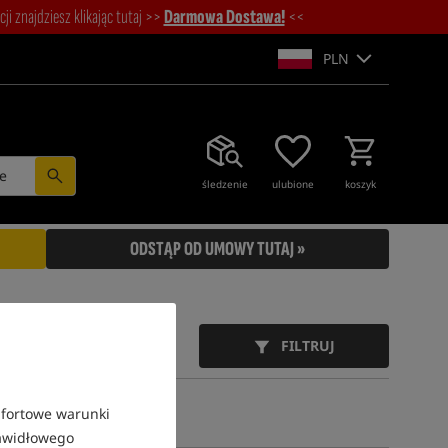
i znajdziesz klikając tutaj >>
Darmowa Dostawa!
<<
PLN
e
śledzenie
ulubione
koszyk
ODSTĄP OD UMOWY TUTAJ »
FILTRUJ
mfortowe warunki
rawidłowego