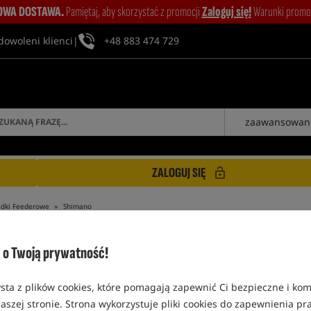
WA DOSTAWA.
Pamiętaj, aby skorzystać z promocji
Zaloguj się!
Warunki promocj
dowoleni klienci
|
+48 883 474 729
zaawansowan
ZALOGUJ SIĘ
dki Feederowe
Shimano
o Twoją prywatność!
sta z plików cookies, które pomagają zapewnić Ci bezpieczne i ko
SHIMANO
aszej stronie. Strona wykorzystuje pliki cookies do zapewnienia p