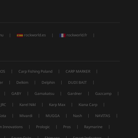
hu
|
rockworld.es
|
rockworld.fr
|
|
|
|
ROS
Carp Fishing Poland
CARP MARKER
|
|
|
|
er
Delkim
Delphin
DUDI BAIT
|
|
|
|
|
GABY
Gamakatsu
Gardner
Gazcamp
|
|
|
|
JRC
Karel Nikl
Karp Max
Kiana Carp
|
|
|
|
|
Kota
Mivardi
MUGGA
Nash
NAVITAS
|
|
|
|
n Innovations
Prologic
Pros
Raymarine
|
|
|
|
Seven Oaks
Shimano
Smart Indicators