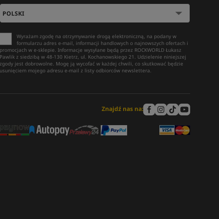
Wyrażam zgodę na otrzymywanie drogą elektroniczną, na podany w
formularzu adres e-mail, informacji handlowych o najnowszych ofertach i
promocjach w e-sklepie. Informacje wysyłane będą przez ROCKWORLD Łukasz
Pawlik z siedzibą w 48-130 Kietrz, ul. Kochanowskiego 21. Udzielenie niniejszej
zgody jest dobrowolne. Mogę ją wycofać w każdej chwili, co skutkować będzie
usunięciem mojego adresu e-mail z listy odbiorców newslettera.
Znajdź nas na: