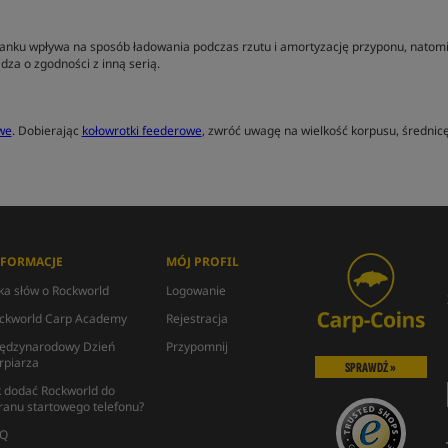
lanku wpływa na sposób ładowania podczas rzutu i amortyzację przyponu, natom
za o zgodności z inną serią.
we
. Dobierając
kołowrotki feederowe
, zwróć uwagę na wielkość korpusu, średnicę
NFORMACJE
MÓJ PROFIL
lka słów o Rockworld
Logowanie
ckworld Carp Academy
Rejestracja
ędzynarodowy Dzień
Przypomnij
rpiarza
SPRAWDŹ »
k dodać Rockworld do
ranu startowego telefonu?
Q