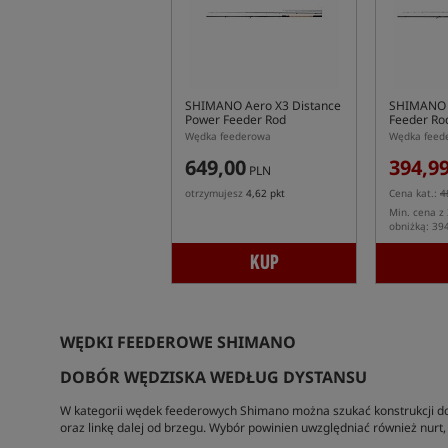
SHIMANO Aero X3 Distance
SHIMANO A
Power Feeder Rod
Feeder Ro
Wędka feederowa
Wędka feed
649,00
394,9
PLN
otrzymujesz
4,62 pkt
Cena kat.:
4
Min. cena z 
obniżką: 39
KUP
WĘDKI FEEDEROWE SHIMANO
DOBÓR WĘDZISKA WEDŁUG DYSTANSU
W kategorii wędek feederowych Shimano można szukać konstrukcji do
oraz linkę dalej od brzegu. Wybór powinien uwzględniać również nurt,