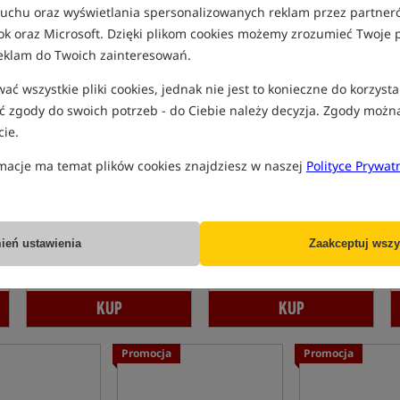
 ruchu oraz wyświetlania spersonalizowanych reklam przez partneró
Promocja
Promocja
ok oraz Microsoft. Dzięki plikom cookies możemy zrozumieć Twoje p
eklam do Twoich zainteresowań.
ć wszystkie pliki cookies, jednak nie jest to konieczne do korzysta
 zgody do swoich potrzeb - do Ciebie należy decyzja. Zgody możn
ie.
macje ma temat plików cookies znajdziesz w naszej
Polityce Prywat
SHIMANO Aero X7A
SHIMANO Aero X7A
Precision Feeder Rod
Distance Feeder Rod
Wędka feederowa
Wędka feederowa
1 339,99
1 309,99
PLN
PLN
ień ustawienia
Zaakceptuj wszy
Cena kat.:
1 379,00
/ -3%
Cena kat.:
1 639,00
/ -20%
Min. cena z 30 dni przed
Min. cena z 30 dni przed
obniżką: 1339.99
obniżką: 1309.99
KUP
KUP
Promocja
Promocja