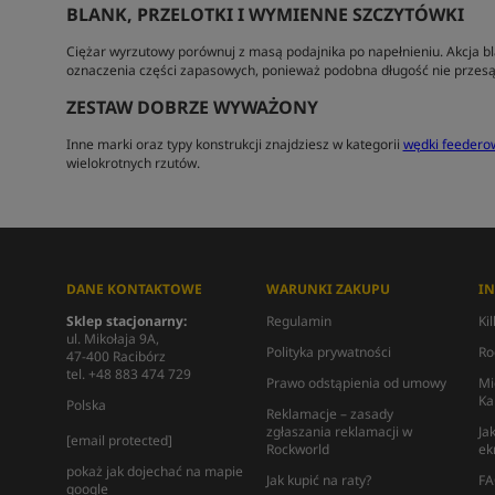
BLANK, PRZELOTKI I WYMIENNE SZCZYTÓWKI
Ciężar wyrzutowy porównuj z masą podajnika po napełnieniu. Akcja b
oznaczenia części zapasowych, ponieważ podobna długość nie przesąd
ZESTAW DOBRZE WYWAŻONY
Inne marki oraz typy konstrukcji znajdziesz w kategorii
wędki feedero
wielokrotnych rzutów.
DANE KONTAKTOWE
WARUNKI ZAKUPU
I
Sklep stacjonarny:
Regulamin
Ki
ul. Mikołaja 9A,
Polityka prywatności
Ro
47-400 Racibórz
tel. +48 883 474 729
Prawo odstąpienia od umowy
Mi
Ka
Polska
Reklamacje – zasady
zgłaszania reklamacji w
Ja
[email protected]
Rockworld
ek
pokaż jak dojechać na mapie
Jak kupić na raty?
FA
google