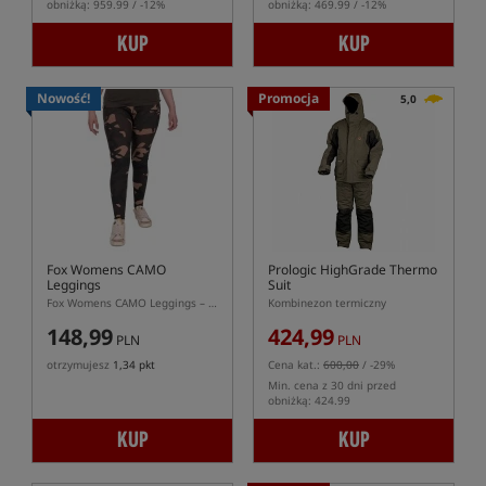
obniżką: 959.99 / -12%
obniżką: 469.99 / -12%
KUP
KUP
Nowość!
Promocja
5,0
Fox Womens CAMO
Prologic HighGrade Thermo
Leggings
Suit
Fox Womens CAMO Leggings – damskie legginsy Fox CAMO z kieszeniami
Kombinezon termiczny
148,99
424,99
PLN
PLN
otrzymujesz
1,34 pkt
Cena kat.:
600,00
/ -29%
Min. cena z 30 dni przed
obniżką: 424.99
KUP
KUP