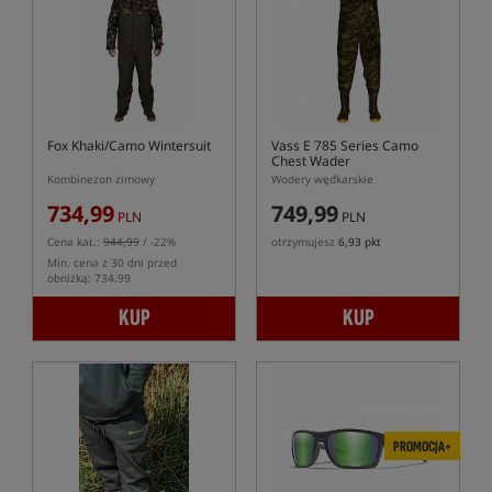
Fox Khaki/Camo Wintersuit
Vass E 785 Series Camo
Chest Wader
Kombinezon zimowy
Wodery wędkarskie
734,99
749,99
PLN
PLN
Cena kat.:
944,99
/ -22%
otrzymujesz
6,93 pkt
Min. cena z 30 dni przed
obniżką: 734.99
KUP
KUP
PROMOCJA+