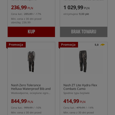
236,99
1 029,99
PLN
PLN
Cena kat.:
285,89
/ -17%
otrzymujesz
9,00 pkt
Min. cena z 30 dni przed
obniżką: 236.99
KUP
BRAK TOWARU
Promocja
Promocja
5,0
Nash Zero Tolerance
Nash ZT Lite Hydra Flex
Helluva Waterproof Bib and
Combats Camo
Brace CAMO
Wodoodporne, ocieplane ogrodniczki
Spodnie typu bojówki
844,99
414,99
PLN
PLN
Cena kat.:
999,99
/ -16%
Cena kat.:
479,99
/ -14%
Min. cena z 30 dni przed
Min. cena z 30 dni przed