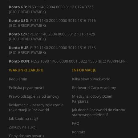
Konto GB:
PL63 1140 2004 0000 3112 0174 3723
(BIC: BREXPLPWMBK)
Konto USD:
PL37 1140 2004 0000 3012 1316 1916
(BIC: BREXPLPWMBK)
Konto CZK:
PL02 1140 2004 0000 3312 1316 1429
(BIC: BREXPLPWMBK)
Konto HUF:
PL39 1140 2004 0000 3012 1316 1783
(BIC: BREXPLPWMBK)
Konto RON:
PL52 1090 1766 0000 0001 5822 1550 (BIC: WBKPPLPP)
WARUNKI ZAKUPU
INFORMACJE
Regulamin
Kilka słów o Rockworld
Polityka prywatności
Rockworld Carp Academy
Prawo odstąpienia od umowy
Międzynarodowy Dzień
Karpiarza
Reklamacje – zasady zgłaszania
reklamacji w Rockworld
Jak dodać Rockworld do ekranu
startowego telefonu?
Jak kupić na raty?
FAQ
Zakupy na aukcji
Kontakt
Ceny dostaw towaru