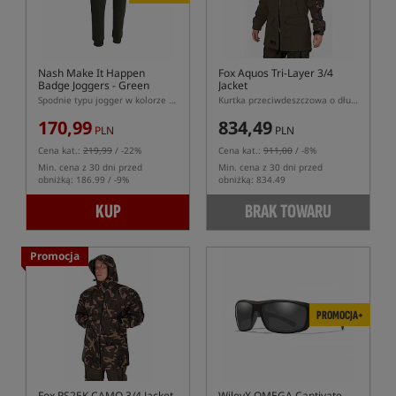
Nash Make It Happen
Fox Aquos Tri-Layer 3/4
Badge Joggers - Green
Jacket
Spodnie typu jogger w kolorze zielonym
Kurtka przeciwdeszczowa o długości 3/4
170,99
834,49
PLN
PLN
Cena kat.:
219,99
/ -22%
Cena kat.:
911,00
/ -8%
Min. cena z 30 dni przed
Min. cena z 30 dni przed
obniżką: 186.99 / -9%
obniżką: 834.49
KUP
BRAK TOWARU
Promocja
PROMOCJA+
Fox RS25K CAMO 3/4 Jacket
WileyX OMEGA Captivate