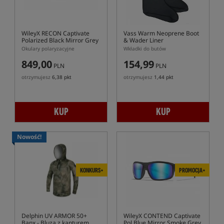
WileyX RECON Captivate
Vass Warm Neoprene Boot
Polarized Black Mirror Grey
& Wader Liner
Matte Grey Frame
Okulary polaryzacyjne
Wkładki do butów
849,00
154,99
PLN
PLN
otrzymujesz
6,38 pkt
otrzymujesz
1,44 pkt
KUP
KUP
Nowość!
KONKURS+
PROMOCJA+
Delphin UV ARMOR 50+
WileyX CONTEND Captivate
Banx
- Bluza z kapturem
Pol Blue Mirror Smoke Grey