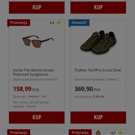
KUP
KUP
Promocja
Nowość!
5,0
Korda The Ronnie Brown
Trakker TechPro Scout Shoe
Polarised Sunglasses
Okulary polaryzacyjne Korda Ronnie Brown
Letnie buty karpiowe Trakker TechPro Scout
158,99
369,90
PLN
PLN
Cena kat.:
169,99
/ -6%
otrzymujesz
3,38 pkt
Min. cena z 30 dni przed
obniżką: 158.99
KUP
KUP
Promocja
Promocja
4,7