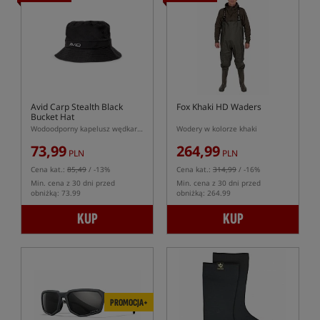
Avid Carp Stealth Black
Fox Khaki HD Waders
Bucket Hat
Wodoodporny kapelusz wędkarski
Wodery w kolorze khaki
73,99
264,99
PLN
PLN
Cena kat.:
85,49
/ -13%
Cena kat.:
314,99
/ -16%
Min. cena z 30 dni przed
Min. cena z 30 dni przed
obniżką: 73.99
obniżką: 264.99
KUP
KUP
PROMOCJA+