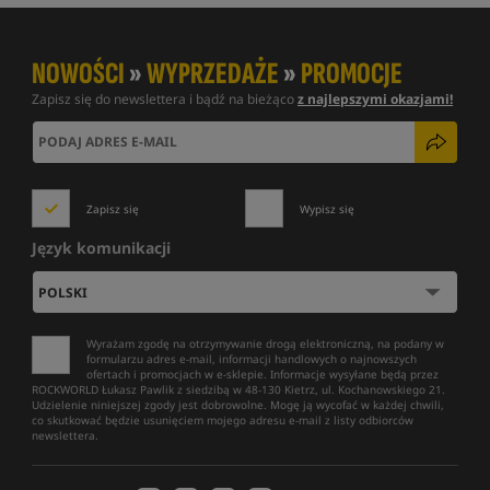
NOWOŚCI
»
WYPRZEDAŻE
»
PROMOCJE
Zapisz się do newslettera i bądź na bieżąco
z najlepszymi okazjami!
Zapisz się
Wypisz się
Język komunikacji
Wyrażam zgodę na otrzymywanie drogą elektroniczną, na podany w
formularzu adres e-mail, informacji handlowych o najnowszych
ofertach i promocjach w e-sklepie. Informacje wysyłane będą przez
ROCKWORLD Łukasz Pawlik z siedzibą w 48-130 Kietrz, ul. Kochanowskiego 21.
Udzielenie niniejszej zgody jest dobrowolne. Mogę ją wycofać w każdej chwili,
co skutkować będzie usunięciem mojego adresu e-mail z listy odbiorców
newslettera.