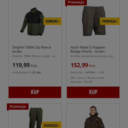
Promocja
KONKURS+
PROMOCJA+
Delphin TWIN Zip Fleece
Nash Make It Happen
Jacket
Badge Shorts - Green
Delphin TWIN Fleece Jacket – kurtka polarowa wędkarska
Krótkie spodenki w kolorze zielonym
119,99
152,99
PLN
PLN
otrzymujesz
1,20 pkt
Cena kat.:
179,99
/ -15%
Min. cena z 30 dni przed
obniżką: 152.99
KUP
KUP
Promocja
PROMOCJA+