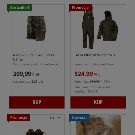
Bestseller!
Promocja
Nash ZT Lite Luxe Shorts
DAM Xtherm Winter Suit
Camo
Techniczne spodenki wędkarskie Nash ZT Lite Luxe
Kombinezon dwuczęściowy
309,99
524,99
PLN
PLN
otrzymujesz
2,28 pkt
Cena kat.:
650,00
/ -19%
Min. cena z 30 dni przed
obniżką: 524.99
KUP
KUP
Promocja
Nowość!
5,0