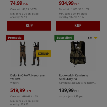
74,99
934,99
PLN
PLN
Cena kat.:
89,99
/ -17%
Cena kat.:
1 099,99
/ -15%
Min. cena z 30 dni przed
Min. cena z 30 dni przed
obniżką: 74.99
obniżką: 944.99 / -1%
KUP
KUP
Promocja
Bestseller!
5,0
KONKURS+
Delphin ORAVA Neoprene
Rockworld
- Kamizelka
Waders
Asekuracyjna
Wodery
Kamizelka asekuracyjna Rockworld w kolorze kamuflażu
519,99
139,99
PLN
PLN
Cena kat.:
622,69
/ -16%
otrzymujesz
1,25 pkt
Min. cena z 30 dni przed
obniżką: 519.99