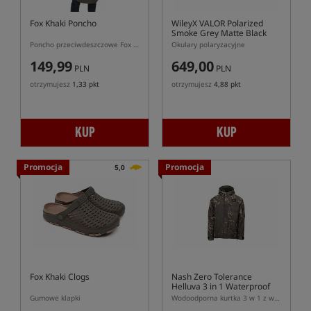
Fox Khaki Poncho
WileyX VALOR Polarized
Smoke Grey Matte Black
Frame
Poncho przeciwdeszczowe Fox w kolorze Khaki
Okulary polaryzacyjne
149,99
649,00
PLN
PLN
otrzymujesz
1,33 pkt
otrzymujesz
4,88 pkt
KUP
KUP
Promocja
Promocja
5,0
Fox Khaki Clogs
Nash Zero Tolerance
Helluva 3 in 1 Waterproof
Jacket CAMO
Gumowe klapki
Wodoodporna kurtka 3 w 1 z wypinanym polarem sherpa