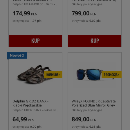
Matte Graphite Frame
Delphin UV ARMOR 50+ Banx – koszulka wędkarska z kapturem i ochroną UPF 50+
Okulary polaryzacyjne
174,99
799,00
PLN
PLN
otrzymujesz
1,97 pkt
otrzymujesz
6,02 pkt
KUP
KUP
Nowość!
KONKURS+
PROMOCJA+
Delphin GRIDZ BANX
-
WileyX FOUNDER Captivate
Klapki Wędkarskie
Polarized Blue Mirror Grey
Gloss Crystal Frame
Delphin GRIDZ BANX – lekkie klapki wędkarskie EVA z regulowanym paskiem
Okulary polaryzacyjne
64,99
849,00
PLN
PLN
otrzymujesz
0,70 pkt
otrzymujesz
6,38 pkt