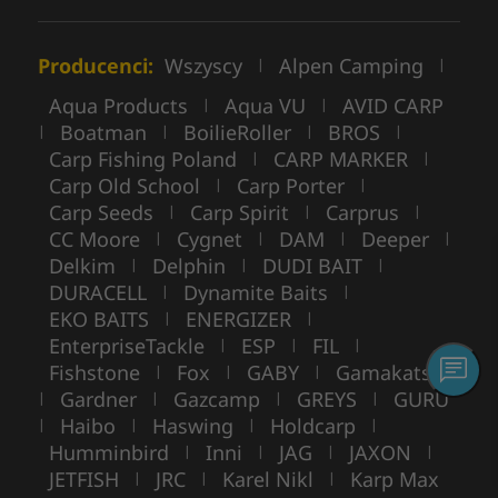
Producenci:
Wszyscy
Alpen Camping
|
|
Aqua Products
Aqua VU
AVID CARP
|
|
Boatman
BoilieRoller
BROS
|
|
|
|
Carp Fishing Poland
CARP MARKER
|
|
Carp Old School
Carp Porter
|
|
Carp Seeds
Carp Spirit
Carprus
|
|
|
CC Moore
Cygnet
DAM
Deeper
|
|
|
|
Delkim
Delphin
DUDI BAIT
|
|
|
DURACELL
Dynamite Baits
|
|
EKO BAITS
ENERGIZER
|
|
EnterpriseTackle
ESP
FIL
|
|
|
Fishstone
Fox
GABY
Gamakatsu
|
|
|
Gardner
Gazcamp
GREYS
GURU
|
|
|
|
Haibo
Haswing
Holdcarp
|
|
|
|
Humminbird
Inni
JAG
JAXON
|
|
|
|
JETFISH
JRC
Karel Nikl
Karp Max
|
|
|