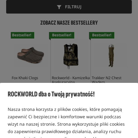
FILTRUJ
ZOBACZ NASZE BESTSELLERY
Bestseller!
Bestseller!
Bestseller!
Bes
Fox Khaki Clogs
Rockworld - Kamizelka
Trakker N2 Chest
Fox
Asekuracyjna
Waders
The
Soc
74,99
PLN
139,99
PLN
409,90
PLN
44,
ROCKWORLD dba o Twoją prywatność!
KUP
KUP
KUP
Nasza strona korzysta z plików cookies, które pomagają
zapewnić Ci bezpieczne i komfortowe warunki podczas
wizyt na naszej stronie. Strona wykorzystuje pliki cookies
do zapewnienia prawidłowego działania, analizy ruchu
UBRANIA KARPIOWE