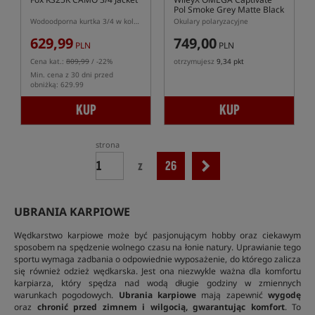
Pol Smoke Grey Matte Black
Frame (Black Ops)
Wodoodporna kurtka 3/4 w kolorze kamuflażu
Okulary polaryzacyjne
629,99
749,00
PLN
PLN
Cena kat.:
809,99
/ -22%
otrzymujesz
9,34 pkt
Min. cena z 30 dni przed
obniżką: 629.99
KUP
KUP
strona
z
26
UBRANIA KARPIOWE
Wędkarstwo karpiowe może być pasjonującym hobby oraz ciekawym
sposobem na spędzenie wolnego czasu na łonie natury. Uprawianie tego
sportu wymaga zadbania o odpowiednie wyposażenie, do którego zalicza
się również odzież wędkarska. Jest ona niezwykle ważna dla komfortu
karpiarza, który spędza nad wodą długie godziny w zmiennych
warunkach pogodowych.
Ubrania karpiowe
mają zapewnić
wygodę
oraz
chronić przed zimnem i wilgocią, gwarantując komfort
. To