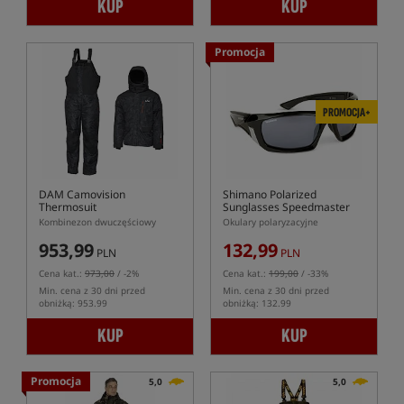
KUP
KUP
Promocja
PROMOCJA+
DAM Camovision
Shimano Polarized
Thermosuit
Sunglasses Speedmaster
Kombinezon dwuczęściowy
Okulary polaryzacyjne
953,99
132,99
PLN
PLN
Cena kat.:
973,00
/ -2%
Cena kat.:
199,00
/ -33%
Min. cena z 30 dni przed
Min. cena z 30 dni przed
obniżką: 953.99
obniżką: 132.99
KUP
KUP
Promocja
5,0
5,0