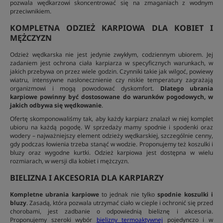
pozwala wędkarzowi skoncentrować się na zmaganiach z wodnym
przeciwnikiem.
KOMPLETNA ODZIEŻ KARPIOWA DLA KOBIET I
MĘŻCZYZN
Odzież wędkarska nie jest jedynie zwykłym, codziennym ubiorem. Jej
zadaniem jest ochrona ciała karpiarza w specyficznych warunkach, w
jakich przebywa on przez wiele godzin. Czynniki takie jak wilgoć, powiewy
wiatru, intensywne nasłonecznienie czy niskie temperatury zagrażają
organizmowi i mogą powodować dyskomfort.
Dlatego ubrania
karpiowe powinny być dostosowane do warunków pogodowych, w
jakich odbywa się wędkowanie
.
Ofertę skomponowaliśmy tak, aby każdy karpiarz znalazł w niej komplet
ubioru na każdą pogodę. W sprzedaży mamy spodnie i spodenki oraz
wodery – najważniejszy element odzieży wędkarskiej, szczególnie cenny,
gdy podczas łowienia trzeba stanąć w wodzie. Proponujemy też koszulki i
bluzy oraz wygodne kurtki. Odzież karpiowa jest dostępna w wielu
rozmiarach, w wersji dla kobiet i mężczyzn.
BIELIZNA I AKCESORIA DLA KARPIARZY
Kompletne ubrania karpiowe
to jednak nie tylko
spodnie koszulki i
bluzy
. Zasadą, która pozwala utrzymać ciało w cieple i ochronić się przed
chorobami, jest zadbanie o odpowiednią bieliznę i akcesoria.
Proponujemy szeroki wybór
bielizny termoaktywnej
pojedynczo i w