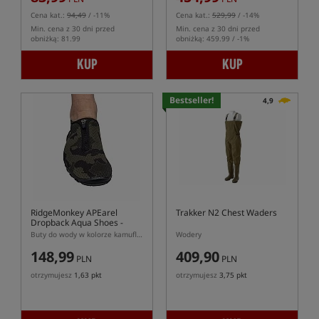
Cena kat.:
94,49
/ -11%
Cena kat.:
529,99
/ -14%
Min. cena z 30 dni przed
Min. cena z 30 dni przed
obniżką: 81.99
obniżką: 459.99 / -1%
KUP
KUP
Bestseller!
4,9
RidgeMonkey APEarel
Trakker N2 Chest Waders
Dropback Aqua Shoes -
CAMO
Buty do wody w kolorze kamuflażu
Wodery
148,99
409,90
PLN
PLN
otrzymujesz
1,63 pkt
otrzymujesz
3,75 pkt