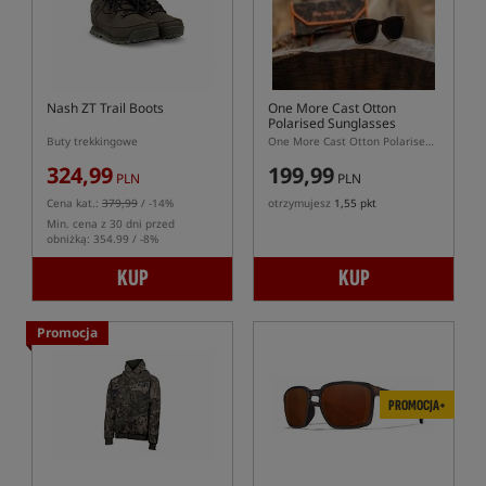
Nash ZT Trail Boots
One More Cast Otton
Polarised Sunglasses
Buty trekkingowe
One More Cast Otton Polarised Sunglasses – okulary polaryzacyjne
324,99
199,99
PLN
PLN
Cena kat.:
379,99
/ -14%
otrzymujesz
1,55 pkt
Min. cena z 30 dni przed
obniżką: 354.99 / -8%
KUP
KUP
Promocja
PROMOCJA+