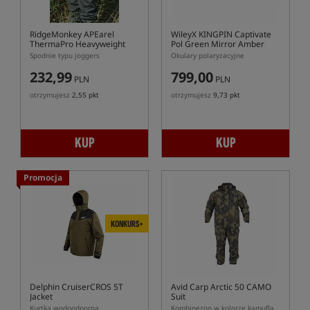
RidgeMonkey APEarel
WileyX KINGPIN Captivate
ThermaPro Heavyweight
Pol Green Mirror Amber
Joggers - Green
Matte Graphite Frame
Spodnie typu joggers
Okulary polaryzacyjne
232,99
799,00
PLN
PLN
otrzymujesz
2,55 pkt
otrzymujesz
9,73 pkt
KUP
KUP
Promocja
KONKURS+
Delphin CruiserCROS 5T
Avid Carp Arctic 50 CAMO
Jacket
Suit
Kurtka wodoodporna
Kombinezon w kolorze kamuflażu