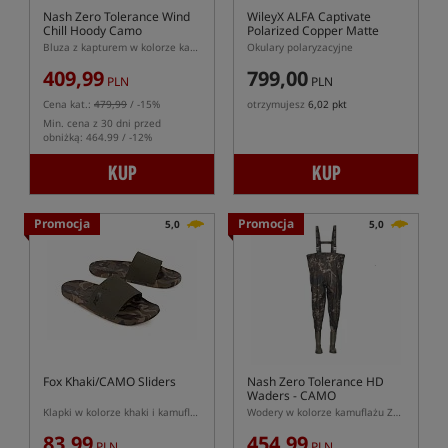
Nash Zero Tolerance Wind
WileyX ALFA Captivate
Chill Hoody Camo
Polarized Copper Matte
Havanna Brown Frame
Bluza z kapturem w kolorze kamuflażu
Okulary polaryzacyjne
409,99
799,00
PLN
PLN
Cena kat.:
479,99
/ -15%
otrzymujesz
6,02 pkt
Min. cena z 30 dni przed
obniżką: 464.99 / -12%
KUP
KUP
Promocja
Promocja
5,0
5,0
Fox Khaki/CAMO Sliders
Nash Zero Tolerance HD
Waders - CAMO
Klapki w kolorze khaki i kamuflażu
Wodery w kolorze kamuflażu Zero Tolerance HD
83,99
454,99
PLN
PLN