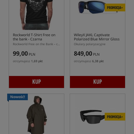
PROMOCJA+
Rockworld T-Shirt Free on
WileyX JAKL Captivate
the bank
- Czarna
Polarized Blue Mirror Gloss
Crystal Grey Frame
Rockworld Free on the Bank – czarna koszulka karpiowa z grafiką karpia
Okulary polaryzacyjne
99,00
849,00
PLN
PLN
otrzymujesz
1,69 pkt
otrzymujesz
6,38 pkt
KUP
KUP
Nowość!
PROMOCJA+