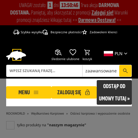
UWAGA! zostało:
1
dni
13:50:45
Trwa akcja
DARMOWA
DOSTAWA.
Pamiętaj, aby skorzystać z promocji
Zaloguj się!
Warunki
promocji znajdziesz klikając tutaj >>
Darmowa Dostawa!
<<
Szybka wysyłka
Bezpieczne płatności
Zadowoleni klienci
PLN
śledzenie
ulubione
koszyk
zaawansowane
ODSTĄP OD
MENU
ZALOGUJ SIĘ
UMOWY TUTAJ »
ROCKWORLD
Wędkarstwo Karpiowe
Odzież karpiowa i wyposażenie osobiste
tylko produkty na
"naszym magazynie"