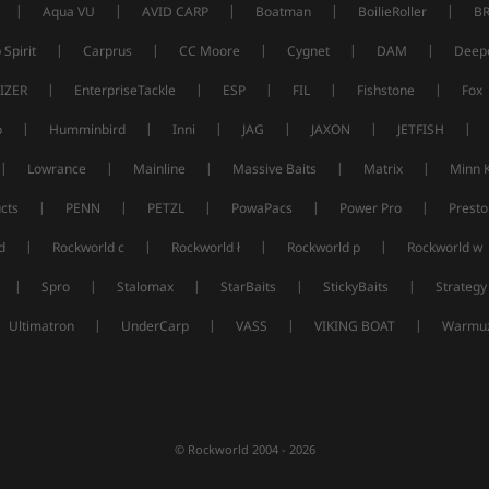
|
|
|
|
|
Aqua VU
AVID CARP
Boatman
BoilieRoller
B
|
|
|
|
|
 Spirit
Carprus
CC Moore
Cygnet
DAM
Deep
|
|
|
|
|
IZER
EnterpriseTackle
ESP
FIL
Fishstone
Fox
|
|
|
|
|
|
p
Humminbird
Inni
JAG
JAXON
JETFISH
|
|
|
|
|
Lowrance
Mainline
Massive Baits
Matrix
Minn 
|
|
|
|
|
cts
PENN
PETZL
PowaPacs
Power Pro
Presto
|
|
|
|
d
Rockworld c
Rockworld ł
Rockworld p
Rockworld w
|
|
|
|
|
Spro
Stalomax
StarBaits
StickyBaits
Strategy
|
|
|
|
Ultimatron
UnderCarp
VASS
VIKING BOAT
Warmuz
© Rockworld 2004 - 2026