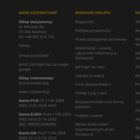
DANE KONTAKTOWE
WARUNKI ZAKUPU
I
Sklep stacjonarny:
Regulamin
Ki
ul. Mikołaja 9A,
Polityka prywatności
Ro
47-400 Racibórz
tel. +48 883 474 729
Prawo odstąpienia od umowy
Mi
Ka
Polska
Reklamacje – zasady
zgłaszania reklamacji w
Ja
[email protected]
Rockworld
ek
pokaż jak dojechać na mapie
Jak kupić na raty?
FA
google
Zakupy na aukcji
Ko
Sklep internetowy:
[email protected]
Ceny dostaw towaru
Pr
www.rockworld.pl
Punkty Carp Coins
Ma
Konto PLN:
51 1140 2004
Bezpieczeństwo oraz formy
Sł
0000 3102 3558 4460
płatności
Fi
Konto EURO:
PL64 1140 2004
Polityka cookies
0000 3812 0174 2683
Ak
(BIC: BREXPLPWMBK)
Wyniki Konkursów+
Bl
organizowanych przez
Konto GB:
PL63 1140 2004
Rockworld
Qu
0000 3112 0174 3723