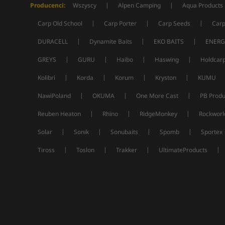
|
|
Producenci:
Wszyscy
Alpen Camping
Aqua Products
|
|
|
Carp Old School
Carp Porter
Carp Seeds
Carp
|
|
|
DURACELL
Dynamite Baits
EKO BAITS
ENERG
|
|
|
|
GREYS
GURU
Haibo
Haswing
Holdcar
|
|
|
|
Kolibri
Korda
Korum
Kryston
KUMU
|
|
|
NawiPoland
OKUMA
One More Cast
PB Produ
|
|
|
Reuben Heaton
Rhino
RidgeMonkey
Rockworl
|
|
|
|
Solar
Sonik
Sonubaits
Spomb
Sportex
|
|
|
|
Tiross
Toslon
Trakker
UltimateProducts