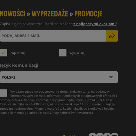
NOWOŚCI
»
WYPRZEDAŻE
»
PROMOCJE
Zapisz się do newslettera i bądź na bieżąco
z najlepszymi okazjami!
Zapisz się
Wypisz się
Język komunikacji
Wyrażam zgodę na otrzymywanie drogą elektroniczną, na podany w
formularzu adres e-mail, informacji handlowych o najnowszych ofertach i
promocjach w e-sklepie. Informacje wysyłane będą przez ROCKWORLD Łukasz
Pawlik z siedzibą w 48-130 Kietrz, ul. Kochanowskiego 21. Udzielenie niniejszej
zgody jest dobrowolne. Mogę ją wycofać w każdej chwili, co skutkować będzie
usunięciem mojego adresu e-mail z listy odbiorców newslettera.