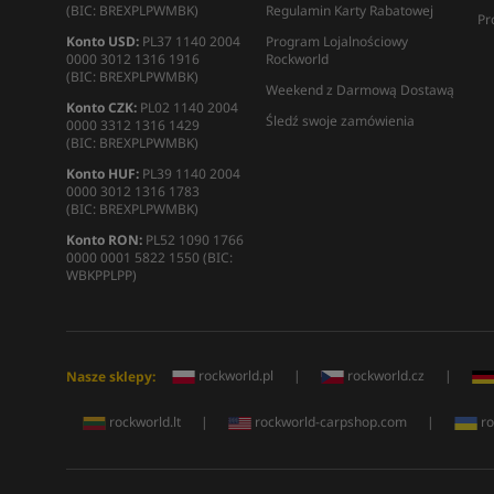
(BIC: BREXPLPWMBK)
Regulamin Karty Rabatowej
Pr
Konto USD:
PL37 1140 2004
Program Lojalnościowy
0000 3012 1316 1916
Rockworld
(BIC: BREXPLPWMBK)
Weekend z Darmową Dostawą
Konto CZK:
PL02 1140 2004
Śledź swoje zamówienia
0000 3312 1316 1429
(BIC: BREXPLPWMBK)
Konto HUF:
PL39 1140 2004
0000 3012 1316 1783
(BIC: BREXPLPWMBK)
Konto RON:
PL52 1090 1766
0000 0001 5822 1550 (BIC:
WBKPPLPP)
rockworld.pl
|
rockworld.cz
|
Nasze sklepy:
rockworld.lt
|
rockworld-carpshop.com
|
ro