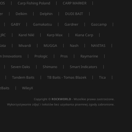
|
|
|
ROS
Carp Fishing Poland
CARP MARKER
|
|
|
|
er
Delkim
Delphin
DUDI BAIT
|
|
|
|
|
GABY
Gamakatsu
Gardner
Gazcamp
|
|
|
|
JRC
Karel Nikl
Karp Max
Kiana Carp
|
|
|
|
|
Kota
Mivardi
MUGGA
Nash
NAVITAS
|
|
|
|
n Innovations
Prologic
Pros
Raymarine
|
|
|
|
Seven Oaks
Shimano
Smart Indicators
|
|
|
|
Tandem Baits
TB Baits - Tomas Blazek
Tica
|
Baits
WileyX
Copyright ©
ROCKWORLD
- Wszelkie prawa zastrzeżone.
Wykorzystywanie zdjęć i tekstów bez uzyskania pisemnej zgody zabronione.