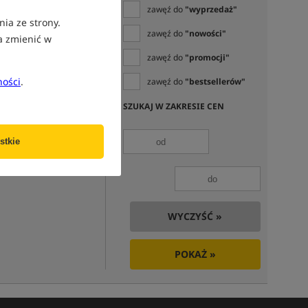
zawęź do
"wyprzedaż"
nia ze strony.
zawęź do
"nowości"
a zmienić w
zawęź do
"promocji"
ności
.
zawęź do
"bestsellerów"
SZUKAJ W ZAKRESIE CEN
stkie
WYCZYŚĆ »
POKAŻ »