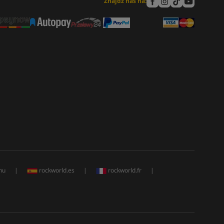
Znajdź nas na:
hu
|
rockworld.es
|
rockworld.fr
|