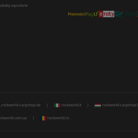
odukty wycofane
Płatności:
rockworld-carpshop.de
|
rockworld.it
|
rockworld-carpshop.
ckworld.com.ua
|
rockworld.ro