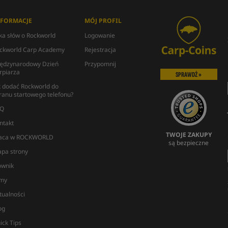
NFORMACJE
MÓJ PROFIL
lka słów o Rockworld
Logowanie
ckworld Carp Academy
Rejestracja
ędzynarodowy Dzień
Przypomnij
rpiarza
SPRAWDŹ »
k dodać Rockworld do
ranu startowego telefonu?
Q
ntakt
TWOJE ZAKUPY
aca w ROCKWORLD
są bezpieczne
pa strony
ownik
lmy
tualności
og
ick Tips