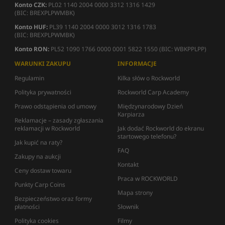
Konto CZK:
PL02 1140 2004 0000 3312 1316 1429
(BIC: BREXPLPWMBK)
Konto HUF:
PL39 1140 2004 0000 3012 1316 1783
(BIC: BREXPLPWMBK)
Konto RON:
PL52 1090 1766 0000 0001 5822 1550 (BIC: WBKPPLPP)
WARUNKI ZAKUPU
INFORMACJE
Regulamin
Kilka słów o Rockworld
Polityka prywatności
Rockworld Carp Academy
Prawo odstąpienia od umowy
Międzynarodowy Dzień
Karpiarza
Reklamacje – zasady zgłaszania
reklamacji w Rockworld
Jak dodać Rockworld do ekranu
startowego telefonu?
Jak kupić na raty?
FAQ
Zakupy na aukcji
Kontakt
Ceny dostaw towaru
Praca w ROCKWORLD
Punkty Carp Coins
Mapa strony
Bezpieczeństwo oraz formy
płatności
Słownik
Polityka cookies
Filmy