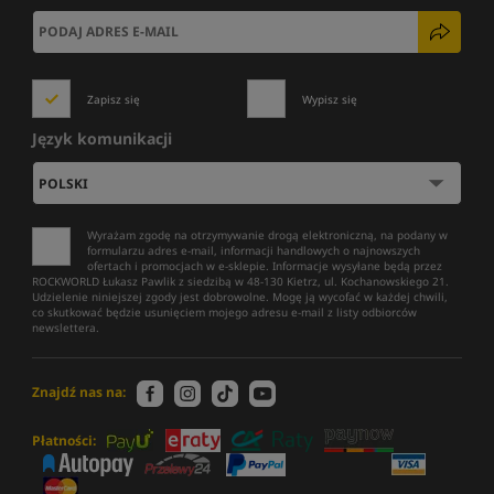
Zapisz się
Wypisz się
Język komunikacji
Wyrażam zgodę na otrzymywanie drogą elektroniczną, na podany w
formularzu adres e-mail, informacji handlowych o najnowszych
ofertach i promocjach w e-sklepie. Informacje wysyłane będą przez
ROCKWORLD Łukasz Pawlik z siedzibą w 48-130 Kietrz, ul. Kochanowskiego 21.
Udzielenie niniejszej zgody jest dobrowolne. Mogę ją wycofać w każdej chwili,
co skutkować będzie usunięciem mojego adresu e-mail z listy odbiorców
newslettera.
Znajdź nas na:
Płatności: