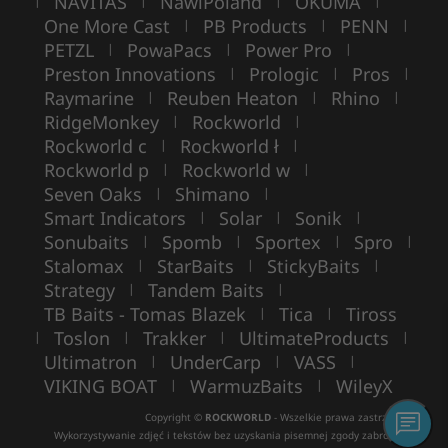
NAVITAS
NawiPoland
OKUMA
|
|
|
|
One More Cast
PB Products
PENN
|
|
|
PETZL
PowaPacs
Power Pro
|
|
|
Preston Innovations
Prologic
Pros
|
|
|
Raymarine
Reuben Heaton
Rhino
|
|
|
RidgeMonkey
Rockworld
|
|
Rockworld c
Rockworld ł
|
|
Rockworld p
Rockworld w
|
|
Seven Oaks
Shimano
|
|
Smart Indicators
Solar
Sonik
|
|
|
Sonubaits
Spomb
Sportex
Spro
|
|
|
|
Stalomax
StarBaits
StickyBaits
|
|
|
Strategy
Tandem Baits
|
|
TB Baits - Tomas Blazek
Tica
Tiross
|
|
Toslon
Trakker
UltimateProducts
|
|
|
|
Ultimatron
UnderCarp
VASS
|
|
|
VIKING BOAT
WarmuzBaits
WileyX
|
|
Copyright ©
ROCKWORLD
- Wszelkie prawa zastrzeżone.
Wykorzystywanie zdjęć i tekstów bez uzyskania pisemnej zgody zabronione.