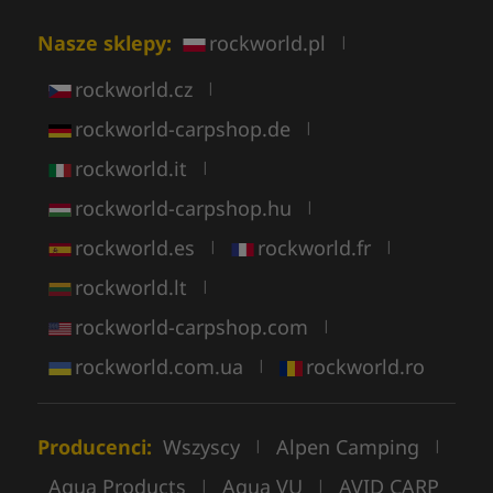
Nasze sklepy:
rockworld.pl
|
rockworld.cz
|
rockworld-carpshop.de
|
rockworld.it
|
rockworld-carpshop.hu
|
rockworld.es
rockworld.fr
|
|
rockworld.lt
|
rockworld-carpshop.com
|
rockworld.com.ua
rockworld.ro
|
Producenci:
Wszyscy
Alpen Camping
|
|
Aqua Products
Aqua VU
AVID CARP
|
|