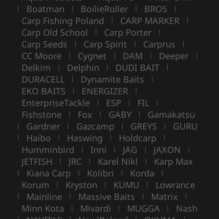
Boatman
BoilieRoller
BROS
|
|
|
|
Carp Fishing Poland
CARP MARKER
|
|
Carp Old School
Carp Porter
|
|
Carp Seeds
Carp Spirit
Carprus
|
|
|
CC Moore
Cygnet
DAM
Deeper
|
|
|
|
Delkim
Delphin
DUDI BAIT
|
|
|
DURACELL
Dynamite Baits
|
|
EKO BAITS
ENERGIZER
|
|
EnterpriseTackle
ESP
FIL
|
|
|
Fishstone
Fox
GABY
Gamakatsu
|
|
|
Gardner
Gazcamp
GREYS
GURU
|
|
|
|
Haibo
Haswing
Holdcarp
|
|
|
|
Humminbird
Inni
JAG
JAXON
|
|
|
|
JETFISH
JRC
Karel Nikl
Karp Max
|
|
|
Kiana Carp
Kolibri
Korda
|
|
|
|
Korum
Kryston
KUMU
Lowrance
|
|
|
Mainline
Massive Baits
Matrix
|
|
|
|
Minn Kota
Mivardi
MUGGA
Nash
|
|
|