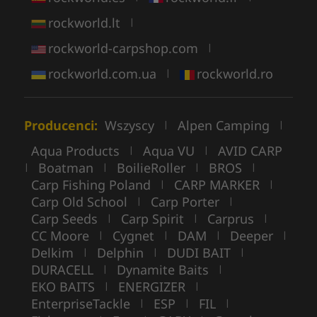
rockworld.lt
|
rockworld-carpshop.com
|
rockworld.com.ua
rockworld.ro
|
Producenci:
Wszyscy
Alpen Camping
|
|
Aqua Products
Aqua VU
AVID CARP
|
|
Boatman
BoilieRoller
BROS
|
|
|
|
Carp Fishing Poland
CARP MARKER
|
|
Carp Old School
Carp Porter
|
|
Carp Seeds
Carp Spirit
Carprus
|
|
|
CC Moore
Cygnet
DAM
Deeper
|
|
|
|
Delkim
Delphin
DUDI BAIT
|
|
|
DURACELL
Dynamite Baits
|
|
EKO BAITS
ENERGIZER
|
|
EnterpriseTackle
ESP
FIL
|
|
|