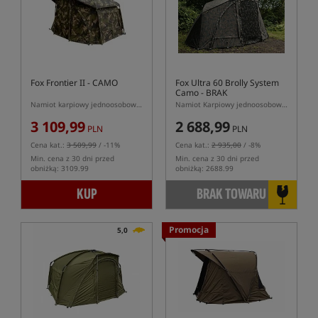
Fox Frontier II - CAMO
Fox Ultra 60 Brolly System
Camo
- BRAK
ORYGINALNEGO KARTONU
Namiot karpiowy jednoosobowy w kolorze kamuflażu
Namiot Karpiowy jednoosobowy typu Brolly
3 109,99
2 688,99
PLN
PLN
Cena kat.:
3 509,99
/ -11%
Cena kat.:
2 935,00
/ -8%
Min. cena z 30 dni przed
Min. cena z 30 dni przed
obniżką: 3109.99
obniżką: 2688.99
KUP
BRAK TOWARU
Promocja
5,0