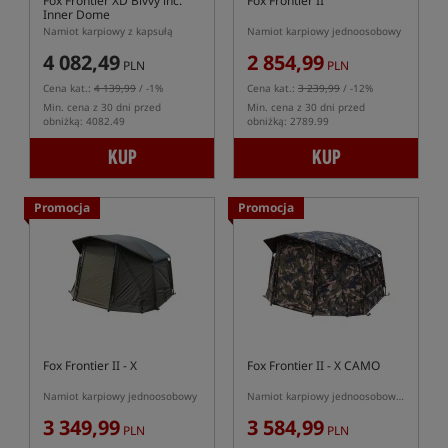
Fox Frontier XD Bivvy inc.
Fox Frontier II
Inner Dome
Namiot karpiowy z kapsułą
Namiot karpiowy jednoosobowy
4 082,49
2 854,99
PLN
PLN
Cena kat.:
4 139,99
/ -1%
Cena kat.:
3 239,99
/ -12%
Min. cena z 30 dni przed
Min. cena z 30 dni przed
obniżką: 4082.49
obniżką: 2789.99
KUP
KUP
Promocja
Promocja
Fox Frontier II - X
Fox Frontier II - X CAMO
Namiot karpiowy jednoosobowy
Namiot karpiowy jednoosobowy w kolorze kamuflażu
3 349,99
3 584,99
PLN
PLN