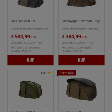
Fox Frontier II - XL
Fox Voyager 2 Person Bivvy
Duży jednoosobowy namiot karpiowy
Dwuosobowy namiot karpiowy
3 584,99
2 384,99
PLN
PLN
Cena kat.:
4 049,99
/ -11%
Cena kat.:
2 924,99
/ -18%
Min. cena z 30 dni przed
Min. cena z 30 dni przed
obniżką: 3584.99
obniżką: 2384.99
KUP
KUP
Promocja
5,0