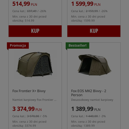
514,99
1 599,99
PLN
PLN
Cena kat.:
697,49
/ -26%
Cena kat.:
2 159,99
/ -26%
Min. cena z 30 dni przed
Min. cena z 30 dni przed
obniżką: 514.99
obniżką: 1599.99
KUP
KUP
Promocja
Bestseller!
Fox Frontier X+ Bivvy
Fox EOS MK2 Bivvy - 2
Person
Namiot karpiowy Fox Frontier X w zestawie z kapsułą
Dwuosobowy namiot karpiowy
3 374,99
1 389,99
PLN
PLN
Cena kat.:
3 570,00
/ -5%
Cena kat.:
1 440,00
/ -3%
Min. cena z 30 dni przed
Min. cena z 30 dni przed
obniżką: 3374.99
obniżką: 1389.99