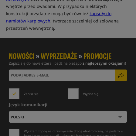
wnętrze przed owadami. W przypadku niektórych
konstrukcji przydatne mogą być również
kapsuły do
namiotów karpiowych
, tworzące szczelniej odizolowaną
przestrzeń wewnętrzną.
NOWOŚCI
»
WYPRZEDAŻE
»
PROMOCJE
Zapisz się do newslettera i bądź na bieżąco
z najlepszymi okazjami!
Zapisz się
Wypisz się
Język komunikacji
Wyrażam zgodę na otrzymywanie drogą elektroniczną, na podany w
formularzu adres e-mail, informacji handlowych o najnowszych