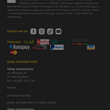
ofertach i promocjach w e-sklepie. Informacje wysyłane będą przez
ROCKWORLD Łukasz Pawlik z siedzibą w 48-130 Kietrz, ul. Kochanowskiego 21.
Udzielenie niniejszej zgody jest dobrowolne. Mogę ją wycofać w każdej chwili,
co skutkować będzie usunięciem mojego adresu e-mail z listy odbiorców
newslettera.
Znajdź nas na:
Płatności:
DANE KONTAKTOWE
Sklep stacjonarny:
ul. Mikołaja 9A,
47-400 Racibórz
tel. +48 883 474 729
Polska
[email protected]
pokaż jak dojechać na mapie google
Sklep internetowy: