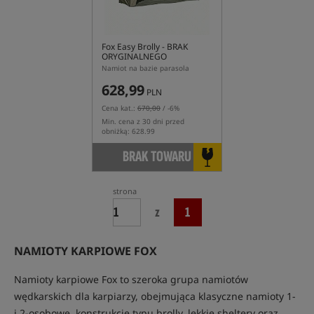
Fox Easy Brolly
- BRAK
ORYGINALNEGO
OPAKOWANIA
Namiot na bazie parasola
628,99
PLN
Cena kat.:
670,00
/ -6%
Min. cena z 30 dni przed
obniżką: 628.99
BRAK TOWARU
strona
z
1
NAMIOTY KARPIOWE FOX
Namioty karpiowe Fox to szeroka grupa namiotów
wędkarskich dla karpiarzy, obejmująca klasyczne namioty 1-
i 2-osobowe, konstrukcje typu brolly, lekkie sheltery oraz