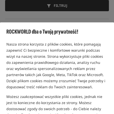
FILTRUJ
NAMIOTY KARPIOWE FOX
ROCKWORLD dba o Twoją prywatność!
Nasza strona korzysta z plików cookies, które pomagają
Promocja
zapewnić Ci bezpieczne i komfortowe warunki podczas
wizyt na naszej stronie. Strona wykorzystuje pliki cookies
do zapewnienia prawidłowego działania, analizy ruchu
oraz wyświetlania spersonalizowanych reklam przez
partnerów takich jak Google, Meta, TikTok oraz Microsoft.
Dzięki plikom cookies możemy zrozumieć Twoje potrzeby i
Fox Frontier XD CAMO +
Fox Voyager 2 Person Bivvy
dopasować treść reklam do Twoich zainteresowań.
CAMO Vapour Peak Ltd
+ Inner Dome
Edition
Namiot karpiowy jednoosobowy +
Dwuosobowy namiot karpiowy w komplecie z kapsułą wewnętrzną
Możesz zaakceptować wszystkie pliki cookies, jednak nie
5 013,99
3 164,99
PLN
PLN
jest to konieczne do korzystania ze strony. Możesz
Cena kat.:
5 084,99
/ -1%
Cena kat.:
3 599,99
/ -12%
dostosować zgody do swoich potrzeb - do Ciebie należy
Min. cena z 30 dni przed
Min. cena z 30 dni przed