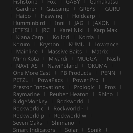
Fishstone
Fox
GABY
Gamakatsu
|
|
|
Gardner
Gazcamp
GREYS
GURU
|
|
|
|
Haibo
Haswing
Holdcarp
|
|
|
|
Humminbird
Inni
JAG
JAXON
|
|
|
|
JETFISH
JRC
Karel Nikl
Karp Max
|
|
|
Kiana Carp
Kolibri
Korda
|
|
|
|
Korum
Kryston
KUMU
Lowrance
|
|
|
Mainline
Massive Baits
Matrix
|
|
|
|
Minn Kota
Mivardi
MUGGA
Nash
|
|
|
NAVITAS
NawiPoland
OKUMA
|
|
|
|
One More Cast
PB Products
PENN
|
|
|
PETZL
PowaPacs
Power Pro
|
|
|
Preston Innovations
Prologic
Pros
|
|
|
Raymarine
Reuben Heaton
Rhino
|
|
|
RidgeMonkey
Rockworld
|
|
Rockworld c
Rockworld ł
|
|
Rockworld p
Rockworld w
|
|
Seven Oaks
Shimano
|
|
Smart Indicators
Solar
Sonik
|
|
|