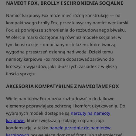
NAMIOT FOX, BROLLY I SCHRONIENIA SOCJALNE
Namiot karpiowy Fox może mieć różną konstrukcję — od
kompaktowego brolly Fox, przez klasyczny namiot wędkarski
Fox, aż po większe schronienia do rozbudowanego biwaku.
W ofercie marki dostępne są również modele socjalne, w
tym konstrukcje z dmuchanym stelażem, które tworzą
wygodną przestrzeń dzienną nad wodą. Dzięki temu
namioty karpiowe Fox można dopasować zarówno do
krótszych wyjazdów, jak i dłuższych zasiadek z większą
ilością sprzętu.
AKCESORIA KOMPATYBILNE Z NAMIOTAMI FOX
Wiele namiotów Fox można rozbudować o dodatkowe
elementy poprawiające ochronę i komfort użytkowania. Do
wybranych modeli dostępne są
narzuty na namioty
karpiowe
, które zwiększają izolację i ograniczają
kondensację, a także
panele przednie do namiotów
karpiowych
pozwalające domknąć front lub zabezpieczyć