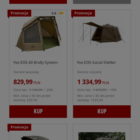
Promocja
Promocja
5,0
Fox EOS 60 Brolly System
Fox EOS Social Shelter
Namiot karpiowy
Namiot socjalny
829,99
1 334,99
PLN
PLN
Cena kat.:
1 124,99
/ -26%
Cena kat.:
1 619,99
/ -18%
Min. cena z 30 dni przed
Min. cena z 30 dni przed
obniżką: 829.99
obniżką: 1334.99
KUP
KUP
Promocja