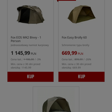
Fox EOS MK2 Bivvy - 1
Fox Easy Brolly 60
Person
Jednoosobowy namiot karpiowy
Schronienie typu brolly
1 145,99
669,99
PLN
PLN
Cena kat.:
1 186,00
/ -3%
Cena kat.:
899,99
/ -26%
Min. cena z 30 dni przed
Min. cena z 30 dni przed
obniżką: 1145.99
obniżką: 669.99
KUP
KUP