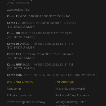
[email protected]
www.rockworld.pl
Konto PLN:
51 1140 2004 0000 3102 3558 4460
Konto EURO:
PL64 1140 2004 0000 3812 0174 2683
(BIC: BREXPLPWMBK)
Konto GB:
PL63 1140 2004 0000 3112 0174 3723
(BIC: BREXPLPWMBK)
Konto USD:
PL37 1140 2004 0000 3012 1316 1916
(BIC: BREXPLPWMBK)
Konto CZK:
PL02 1140 2004 0000 3312 1316 1429
(BIC: BREXPLPWMBK)
Konto HUF:
PL39 1140 2004 0000 3012 1316 1783
(BIC: BREXPLPWMBK)
Konto RON:
PL52 1090 1766 0000 0001 5822 1550 (BIC: WBKPPLPP)
WARUNKI ZAKUPU
INFORMACJE
Regulamin
Kilka słów o Rockworld
Polityka prywatności
Rockworld Carp Academy
Prawo odstąpienia od umowy
Międzynarodowy Dzień
Karpiarza