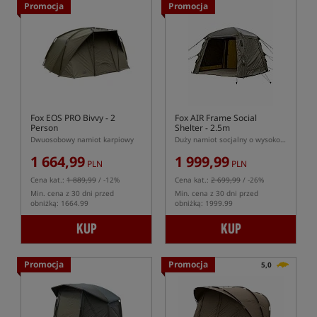
Promocja
Promocja
Fox EOS PRO Bivvy - 2
Fox AIR Frame Social
Person
Shelter - 2.5m
Dwuosobowy namiot karpiowy
Duży namiot socjalny o wysokości 2.5m z dmuchanym stelażem
1 664,99
1 999,99
PLN
PLN
Cena kat.:
1 889,99
/ -12%
Cena kat.:
2 699,99
/ -26%
Min. cena z 30 dni przed
Min. cena z 30 dni przed
obniżką: 1664.99
obniżką: 1999.99
KUP
KUP
Promocja
Promocja
5,0