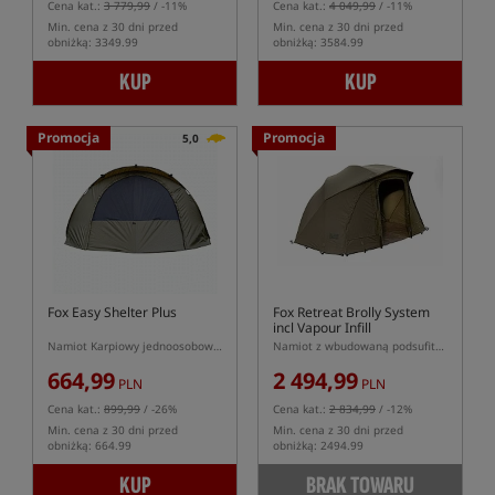
Cena kat.:
3 779,99
/ -11%
Cena kat.:
4 049,99
/ -11%
Min. cena z 30 dni przed
Min. cena z 30 dni przed
obniżką: 3349.99
obniżką: 3584.99
KUP
KUP
Promocja
Promocja
5,0
Fox Easy Shelter Plus
Fox Retreat Brolly System
incl Vapour Infill
Namiot Karpiowy jednoosobowy typu Pop Up
Namiot z wbudowaną podsufitką Retreat Brolly System
664,99
2 494,99
PLN
PLN
Cena kat.:
899,99
/ -26%
Cena kat.:
2 834,99
/ -12%
Min. cena z 30 dni przed
Min. cena z 30 dni przed
obniżką: 664.99
obniżką: 2494.99
KUP
BRAK TOWARU