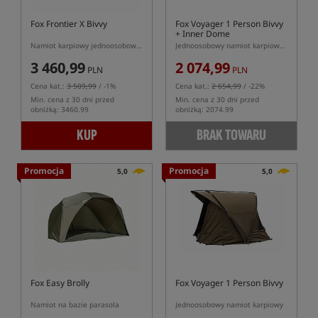
Fox Frontier X Bivvy
Fox Voyager 1 Person Bivvy
+ Inner Dome
Namiot karpiowy jednoosobowy +
Jednoosobowy namiot karpiowy w komplecie z kapsułą wewnętrzną
3 460,99
2 074,99
PLN
PLN
Cena kat.:
3 509,99
/ -1%
Cena kat.:
2 654,99
/ -22%
Min. cena z 30 dni przed
Min. cena z 30 dni przed
obniżką: 3460.99
obniżką: 2074.99
KUP
BRAK TOWARU
Promocja
Promocja
5,0
5,0
Fox Easy Brolly
Fox Voyager 1 Person Bivvy
Namiot na bazie parasola
Jednoosobowy namiot karpiowy