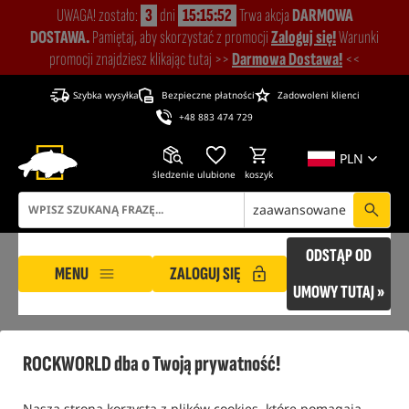
UWAGA! zostało:
3
dni
15:15:52
Trwa akcja
DARMOWA
DOSTAWA.
Pamiętaj, aby skorzystać z promocji
Zaloguj się!
Warunki
promocji znajdziesz klikając tutaj >>
Darmowa Dostawa!
<<
Szybka wysyłka
Bezpieczne płatności
Zadowoleni klienci
+48 883 474 729
PLN
śledzenie
ulubione
koszyk
zaawansowane
ODSTĄP OD
MENU
ZALOGUJ SIĘ
UMOWY TUTAJ »
ROCKWORLD
Promocje
Punkty Carp Coins
ROCKWORLD dba o Twoją prywatność!
PUNKTY CARP COINS
Nasza strona korzysta z plików cookies, które pomagają