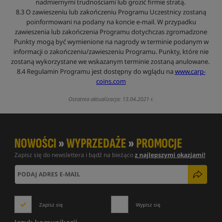
nadmiernymi trudnościami lub grozić firmie stratą.
8.3 O zawieszeniu lub zakończeniu Programu Uczestnicy zostaną
poinformowani na podany na koncie e-mail. W przypadku
zawieszenia lub zakończenia Programu dotychczas zgromadzone
Punkty mogą być wymienione na nagrody w terminie podanym w
informacji o zakończeniu/zawieszeniu Programu. Punkty, które nie
zostaną wykorzystane we wskazanym terminie zostaną anulowane.
8.4 Regulamin Programu jest dostępny do wglądu na
www.carp-
coins.com
Ostatnia aktualizacja: 13.04.2021 r.
NOWOŚCI
»
WYPRZEDAŻE
»
PROMOCJE
Zapisz się do newslettera i bądź na bieżąco
z najlepszymi okazjami!
Zapisz się
Wypisz się