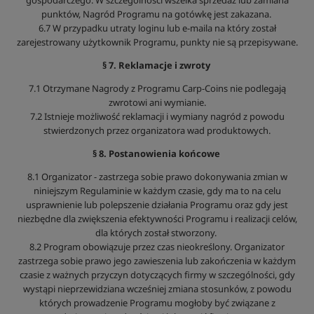
gospodarczego. W szczególności wszelka sprzedaż lub zamiana
punktów, Nagród Programu na gotówkę jest zakazana.
6.7 W przypadku utraty loginu lub e-maila na który został
zarejestrowany użytkownik Programu, punkty nie są przepisywane.
§ 7. Reklamacje i zwroty
7.1 Otrzymane Nagrody z Programu Carp-Coins nie podlegają
zwrotowi ani wymianie.
7.2 Istnieje możliwość reklamacji i wymiany nagród z powodu
stwierdzonych przez organizatora wad produktowych.
§ 8. Postanowienia końcowe
8.1 Organizator - zastrzega sobie prawo dokonywania zmian w
niniejszym Regulaminie w każdym czasie, gdy ma to na celu
usprawnienie lub polepszenie działania Programu oraz gdy jest
niezbędne dla zwiększenia efektywności Programu i realizacji celów,
dla których został stworzony.
8.2 Program obowiązuje przez czas nieokreślony. Organizator
zastrzega sobie prawo jego zawieszenia lub zakończenia w każdym
czasie z ważnych przyczyn dotyczących firmy w szczególności, gdy
wystąpi nieprzewidziana wcześniej zmiana stosunków, z powodu
których prowadzenie Programu mogłoby być związane z