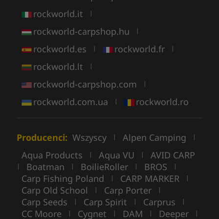
rockworld.it
|
rockworld-carpshop.hu
|
rockworld.es
rockworld.fr
|
|
rockworld.lt
|
rockworld-carpshop.com
|
rockworld.com.ua
rockworld.ro
|
Producenci:
Wszyscy
Alpen Camping
|
|
Aqua Products
Aqua VU
AVID CARP
|
|
Boatman
BoilieRoller
BROS
|
|
|
|
Carp Fishing Poland
CARP MARKER
|
|
Carp Old School
Carp Porter
|
|
Carp Seeds
Carp Spirit
Carprus
|
|
|
CC Moore
Cygnet
DAM
Deeper
|
|
|
|