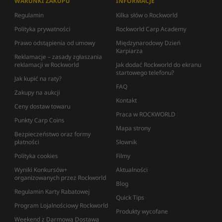
WARUNKI ZAKUPU
INFORMACJE
Regulamin
Kilka słów o Rockworld
Polityka prywatności
Rockworld Carp Academy
Prawo odstąpienia od umowy
Międzynarodowy Dzień
Karpiarza
Reklamacje – zasady zgłaszania
reklamacji w Rockworld
Jak dodać Rockworld do ekranu
startowego telefonu?
Jak kupić na raty?
FAQ
Zakupy na aukcji
Kontakt
Ceny dostaw towaru
Praca w ROCKWORLD
Punkty Carp Coins
Mapa strony
Bezpieczeństwo oraz formy
płatności
Słownik
Polityka cookies
Filmy
Wyniki Konkursów+
Aktualności
organizowanych przez Rockworld
Blog
Regulamin Karty Rabatowej
Quick Tips
Program Lojalnościowy Rockworld
Produkty wycofane
Weekend z Darmową Dostawą