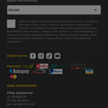
Język komunikacji
Wyrażam zgodę na otrzymywanie drogą elektroniczną, na podany w
formularzu adres e-mail, informacji handlowych o najnowszych
ofertach i promocjach w e-sklepie. Informacje wysyłane będą przez
ROCKWORLD Łukasz Pawlik z siedzibą w 48-130 Kietrz, ul. Kochanowskiego 21.
Udzielenie niniejszej zgody jest dobrowolne. Mogę ją wycofać w każdej chwili,
co skutkować będzie usunięciem mojego adresu e-mail z listy odbiorców
newslettera.
Znajdź nas na:
Płatności:
DANE KONTAKTOWE
Sklep stacjonarny:
ul. Mikołaja 9A,
47-400 Racibórz
tel. +48 883 474 729