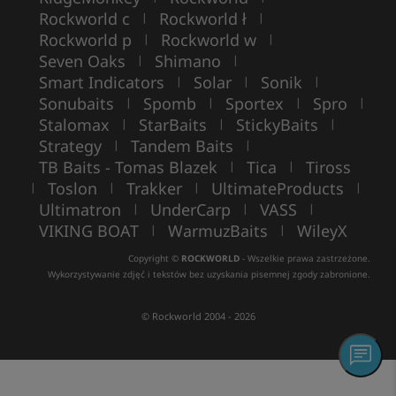
Rockworld c
Rockworld ł
|
|
Rockworld p
Rockworld w
|
|
Seven Oaks
Shimano
|
|
Smart Indicators
Solar
Sonik
|
|
|
Sonubaits
Spomb
Sportex
Spro
|
|
|
|
Stalomax
StarBaits
StickyBaits
|
|
|
Strategy
Tandem Baits
|
|
TB Baits - Tomas Blazek
Tica
Tiross
|
|
Toslon
Trakker
UltimateProducts
|
|
|
|
Ultimatron
UnderCarp
VASS
|
|
|
VIKING BOAT
WarmuzBaits
WileyX
|
|
Copyright ©
ROCKWORLD
- Wszelkie prawa zastrzeżone.
Wykorzystywanie zdjęć i tekstów bez uzyskania pisemnej zgody zabronione.
© Rockworld 2004 - 2026