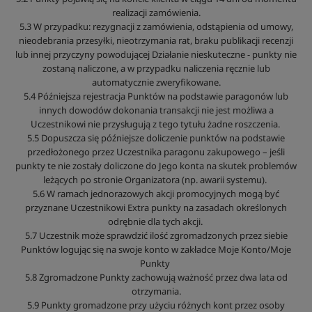
realizacji zamówienia.
5.3 W przypadku: rezygnacji z zamówienia, odstąpienia od umowy,
nieodebrania przesyłki, nieotrzymania rat, braku publikacji recenzji
lub innej przyczyny powodującej Działanie nieskuteczne - punkty nie
zostaną naliczone, a w przypadku naliczenia ręcznie lub
automatycznie zweryfikowane.
5.4 Późniejsza rejestracja Punktów na podstawie paragonów lub
innych dowodów dokonania transakcji nie jest możliwa a
Uczestnikowi nie przysługują z tego tytułu żadne roszczenia.
5.5 Dopuszcza się późniejsze doliczenie punktów na podstawie
przedłożonego przez Uczestnika paragonu zakupowego – jeśli
punkty te nie zostały doliczone do Jego konta na skutek problemów
leżących po stronie Organizatora (np. awarii systemu).
5.6 W ramach jednorazowych akcji promocyjnych mogą być
przyznane Uczestnikowi Extra punkty na zasadach określonych
odrębnie dla tych akcji.
5.7 Uczestnik może sprawdzić ilość zgromadzonych przez siebie
Punktów logując się na swoje konto w zakładce Moje Konto/Moje
Punkty
5.8 Zgromadzone Punkty zachowują ważność przez dwa lata od
otrzymania.
5.9 Punkty gromadzone przy użyciu różnych kont przez osoby