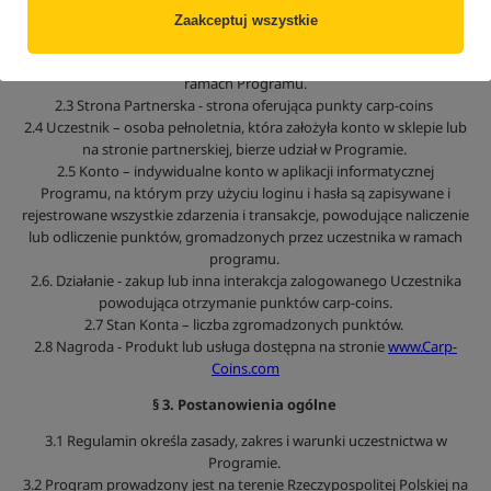
2.1 Program – Program Lojalnościowy Program Punkty za zakupy
Zaakceptuj wszystkie
prowadzony przez ROCKWORLD Łukasz Pawlik.
2.2 Partner – podmiot oferujący Uczestnikom towary lub usługi w
ramach Programu.
2.3 Strona Partnerska - strona oferująca punkty carp-coins
2.4 Uczestnik – osoba pełnoletnia, która założyła konto w sklepie lub
na stronie partnerskiej, bierze udział w Programie.
2.5 Konto – indywidualne konto w aplikacji informatycznej
Programu, na którym przy użyciu loginu i hasła są zapisywane i
rejestrowane wszystkie zdarzenia i transakcje, powodujące naliczenie
lub odliczenie punktów, gromadzonych przez uczestnika w ramach
programu.
2.6. Działanie - zakup lub inna interakcja zalogowanego Uczestnika
powodująca otrzymanie punktów carp-coins.
2.7 Stan Konta – liczba zgromadzonych punktów.
2.8 Nagroda - Produkt lub usługa dostępna na stronie
www.Carp-
Coins.com
§ 3. Postanowienia ogólne
3.1 Regulamin określa zasady, zakres i warunki uczestnictwa w
Programie.
3.2 Program prowadzony jest na terenie Rzeczypospolitej Polskiej na