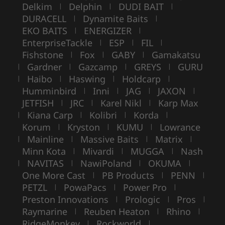
Delkim
Delphin
DUDI BAIT
|
|
|
DURACELL
Dynamite Baits
|
|
EKO BAITS
ENERGIZER
|
|
EnterpriseTackle
ESP
FIL
|
|
|
Fishstone
Fox
GABY
Gamakatsu
|
|
|
Gardner
Gazcamp
GREYS
GURU
|
|
|
|
Haibo
Haswing
Holdcarp
|
|
|
|
Humminbird
Inni
JAG
JAXON
|
|
|
|
JETFISH
JRC
Karel Nikl
Karp Max
|
|
|
Kiana Carp
Kolibri
Korda
|
|
|
|
Korum
Kryston
KUMU
Lowrance
|
|
|
Mainline
Massive Baits
Matrix
|
|
|
|
Minn Kota
Mivardi
MUGGA
Nash
|
|
|
NAVITAS
NawiPoland
OKUMA
|
|
|
|
One More Cast
PB Products
PENN
|
|
|
PETZL
PowaPacs
Power Pro
|
|
|
Preston Innovations
Prologic
Pros
|
|
|
Raymarine
Reuben Heaton
Rhino
|
|
|
RidgeMonkey
Rockworld
|
|