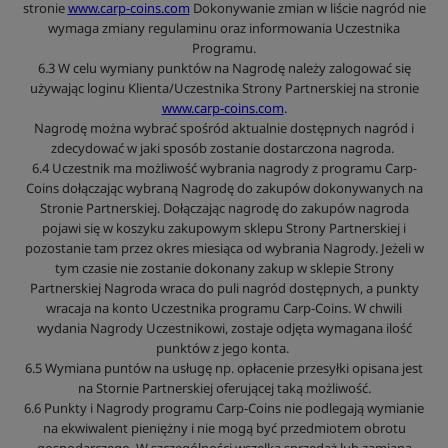
stronie
www.carp-coins.com
Dokonywanie zmian w liście nagród nie
wymaga zmiany regulaminu oraz informowania Uczestnika
Programu.
6.3 W celu wymiany punktów na Nagrodę należy zalogować się
używając loginu Klienta/Uczestnika Strony Partnerskiej na stronie
www.carp-coins.com
.
Nagrodę można wybrać spośród aktualnie dostępnych nagród i
zdecydować w jaki sposób zostanie dostarczona nagroda.
6.4 Uczestnik ma możliwość wybrania nagrody z programu Carp-
Coins dołączając wybraną Nagrodę do zakupów dokonywanych na
Stronie Partnerskiej. Dołączając nagrodę do zakupów nagroda
pojawi się w koszyku zakupowym sklepu Strony Partnerskiej i
pozostanie tam przez okres miesiąca od wybrania Nagrody. Jeżeli w
tym czasie nie zostanie dokonany zakup w sklepie Strony
Partnerskiej Nagroda wraca do puli nagród dostępnych, a punkty
wracaja na konto Uczestnika programu Carp-Coins. W chwili
wydania Nagrody Uczestnikowi, zostaje odjęta wymagana ilość
punktów z jego konta.
6.5 Wymiana puntów na usługę np. opłacenie przesyłki opisana jest
na Stornie Partnerskiej oferującej taką możliwość.
6.6 Punkty i Nagrody programu Carp-Coins nie podlegają wymianie
na ekwiwalent pieniężny i nie mogą być przedmiotem obrotu