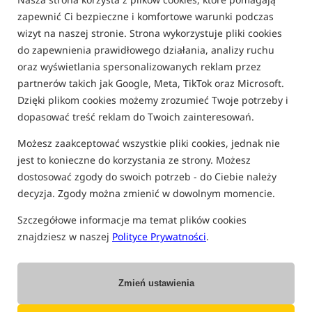
zapewnić Ci bezpieczne i komfortowe warunki podczas
wizyt na naszej stronie. Strona wykorzystuje pliki cookies
do zapewnienia prawidłowego działania, analizy ruchu
oraz wyświetlania spersonalizowanych reklam przez
partnerów takich jak Google, Meta, TikTok oraz Microsoft.
Dzięki plikom cookies możemy zrozumieć Twoje potrzeby i
dopasować treść reklam do Twoich zainteresowań.
REGULAMIN
Możesz zaakceptować wszystkie pliki cookies, jednak nie
§ 1. Postanowienia ogólne
jest to konieczne do korzystania ze strony. Możesz
1.1 Program lojalnościowy jest prowadzony pod nazwą Carp-Coins.
dostosować zgody do swoich potrzeb - do Ciebie należy
1.2 Organizatorem programu jest Firma ROCKWORLD Łukasz Pawlik
decyzja. Zgody można zmienić w dowolnym momencie.
z siedzibą w Raciborzu, pod adresem ul. Mikołaja 9A, 47-400 Racibórz,
Polska NIP 7481388948 tel. +48 883 474 729 adres e-
Szczegółowe informacje ma temat plików cookies
mail:
[email protected]
1.3 Program jest prowadzony w sklepach i na stronach partnerskich
znajdziesz w naszej
Polityce Prywatności
.
oznaczonych na
www.carp-coins.com
1.4 Program rozpoczął się w dniu 22.12.2017 roku i trwa do
odwołania.
Zmień ustawienia
§ 2. Słowniczek użytych pojęć: