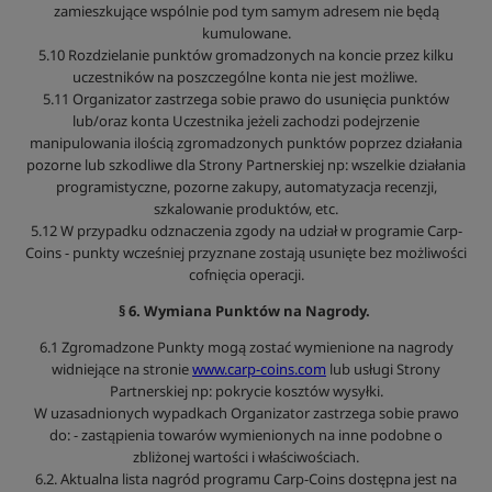
zamieszkujące wspólnie pod tym samym adresem nie będą
kumulowane.
5.10 Rozdzielanie punktów gromadzonych na koncie przez kilku
uczestników na poszczególne konta nie jest możliwe.
5.11 Organizator zastrzega sobie prawo do usunięcia punktów
lub/oraz konta Uczestnika jeżeli zachodzi podejrzenie
manipulowania ilością zgromadzonych punktów poprzez działania
pozorne lub szkodliwe dla Strony Partnerskiej np: wszelkie działania
programistyczne, pozorne zakupy, automatyzacja recenzji,
szkalowanie produktów, etc.
5.12 W przypadku odznaczenia zgody na udział w programie Carp-
Coins - punkty wcześniej przyznane zostają usunięte bez możliwości
cofnięcia operacji.
§ 6. Wymiana Punktów na Nagrody.
6.1 Zgromadzone Punkty mogą zostać wymienione na nagrody
widniejące na stronie
www.carp-coins.com
lub usługi Strony
Partnerskiej np: pokrycie kosztów wysyłki.
W uzasadnionych wypadkach Organizator zastrzega sobie prawo
do: - zastąpienia towarów wymienionych na inne podobne o
zbliżonej wartości i właściwościach.
6.2. Aktualna lista nagród programu Carp-Coins dostępna jest na