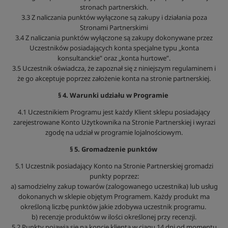
stronach partnerskich.
3.3 Z naliczania punktów wyłączone są zakupy i działania poza
Stronami Partnerskimi
3.4 Z naliczania punktów wyłączone są zakupy dokonywane przez
Uczestników posiadających konta specjalne typu „konta
konsultanckie” oraz „konta hurtowe”.
3.5 Uczestnik oświadcza, że zapoznał się z niniejszym regulaminem i
że go akceptuje poprzez założenie konta na stronie partnerskiej.
§ 4. Warunki udziału w Programie
4.1 Uczestnikiem Programu jest każdy Klient sklepu posiadający
zarejestrowane Konto Użytkownika na Stronie Partnerskiej i wyrazi
zgodę na udział w programie lojalnościowym.
§ 5. Gromadzenie punktów
5.1 Uczestnik posiadający Konto na Stronie Partnerskiej gromadzi
punkty poprzez:
a) samodzielny zakup towarów (zalogowanego uczestnika) lub usług
dokonanych w sklepie objętym Programem. Każdy produkt ma
określoną liczbę punktów jakie zdobywa uczestnik programu.
b) recenzje produktów w ilości określonej przy recenzji.
5.2 Punkty pojawią się na koncie klienta w ciągu 14 dni od momentu