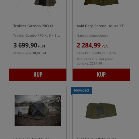
Trakker Gazebo PRO XL
Avid Carp Screen House XT
Trakker Gazebo PRO XL 3 × 3 m – karpiowy namiot socjalny
Namiot dwuosobowy
3 699,90
2 284,99
PLN
PLN
otrzymujesz
30,02 pkt
Cena kat.:
2 699,99
/ -15%
Min. cena z 30 dni przed
obniżką: 2284.99
KUP
KUP
Nowość!