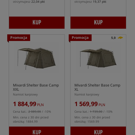
otrzymujesz
22,04 pkt
otrzymujesz
19,37 pkt
KUP
KUP
Promocja
Promocja
5,0
Mivardi Shelter Base Camp
Mivardi Shelter Base Camp
XXL
XL
Namiot karpiowy
Namiot karpiowy
1 884,99
1 569,99
PLN
PLN
Cena kat.:
2 089,00
/ -10%
Cena kat.:
1 739,00
/ -10%
Min. cena z 30 dni przed
Min. cena z 30 dni przed
obniżką: 1884.99
obniżką: 1569.99
KUP
KUP