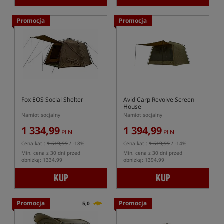
Promocja
Promocja
Fox EOS Social Shelter
Avid Carp Revolve Screen
House
Namiot socjalny
Namiot socjalny
1 334,99
1 394,99
PLN
PLN
Cena kat.:
1 619,99
/ -18%
Cena kat.:
1 619,99
/ -14%
Min. cena z 30 dni przed
Min. cena z 30 dni przed
obniżką: 1334.99
obniżką: 1394.99
KUP
KUP
Promocja
Promocja
5,0