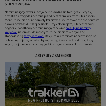
STANOWISKA
Namiot na ryby w wersji socjalnej sprawdza się tam, gdzie liczy się
przestrzeń, wygoda i ochrona przed deszczem, wiatrem lub słońcem.
Może uzupełniać duże namioty karpiowe albo stanowić osobne centrum
biwaku podczas dłuższej zasiadki. Przy chłodniejszej lub deszczowej
pogodzie dodatkową ochronę mogą zapewnić
narzuty na namioty
karpiowe
, natomiast doskonałym uzupełnieniem w organizacji
stanowiska są
tarpy karpiowe
. Dzięki temu karpiowe namioty socjalne
dobrze wpisują się w potrzeby wędkarzy, którzy nad wodą spędzają
więcej niż jedną noc i chcą wygodnie zorganizować całe stanowisko.
ARTYKUŁY Z KATEGORII