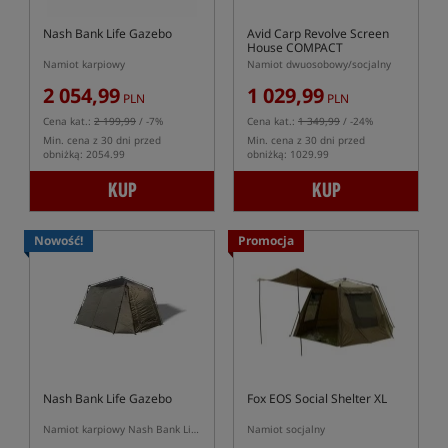
Nash Bank Life Gazebo
Avid Carp Revolve Screen
House COMPACT
Namiot karpiowy
Namiot dwuosobowy/socjalny
2 054,99
1 029,99
PLN
PLN
Cena kat.:
2 199,99
/ -7%
Cena kat.:
1 349,99
/ -24%
Min. cena z 30 dni przed
Min. cena z 30 dni przed
obniżką: 2054.99
obniżką: 1029.99
KUP
KUP
Nowość!
Promocja
Nash Bank Life Gazebo
Fox EOS Social Shelter XL
Namiot karpiowy Nash Bank Life Gazebo
Namiot socjalny