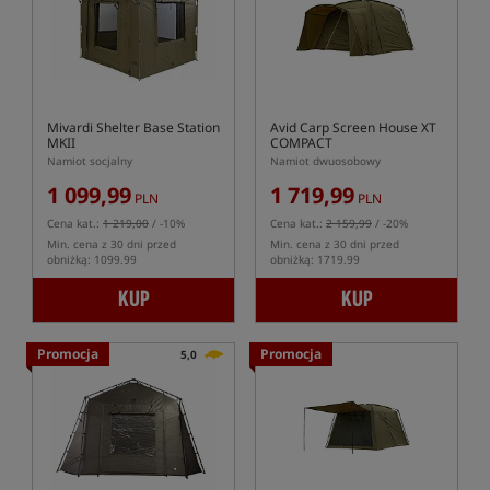
Mivardi Shelter Base Station
Avid Carp Screen House XT
MKII
COMPACT
Namiot socjalny
Namiot dwuosobowy
1 099,99
1 719,99
PLN
PLN
Cena kat.:
1 219,00
/ -10%
Cena kat.:
2 159,99
/ -20%
Min. cena z 30 dni przed
Min. cena z 30 dni przed
obniżką: 1099.99
obniżką: 1719.99
KUP
KUP
Promocja
Promocja
5,0