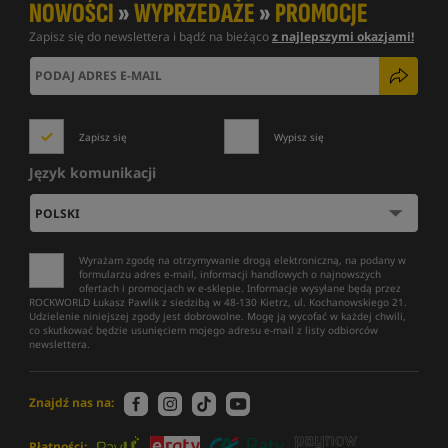
NOWOŚCI
»
WYPRZEDAŻE
»
PROMOCJE
Zapisz się do newslettera i bądź na bieżąco
z najlepszymi okazjami!
Zapisz się
Wypisz się
Język komunikacji
Wyrażam zgodę na otrzymywanie drogą elektroniczną, na podany w
formularzu adres e-mail, informacji handlowych o najnowszych
ofertach i promocjach w e-sklepie. Informacje wysyłane będą przez
ROCKWORLD Łukasz Pawlik z siedzibą w 48-130 Kietrz, ul. Kochanowskiego 21.
Udzielenie niniejszej zgody jest dobrowolne. Mogę ją wycofać w każdej chwili,
co skutkować będzie usunięciem mojego adresu e-mail z listy odbiorców
newslettera.
Znajdź nas na:
Płatności: