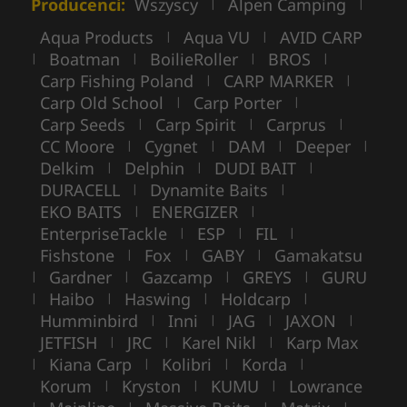
Producenci:
Wszyscy
Alpen Camping
|
|
Aqua Products
Aqua VU
AVID CARP
|
|
Boatman
BoilieRoller
BROS
|
|
|
|
Carp Fishing Poland
CARP MARKER
|
|
Carp Old School
Carp Porter
|
|
Carp Seeds
Carp Spirit
Carprus
|
|
|
CC Moore
Cygnet
DAM
Deeper
|
|
|
|
Delkim
Delphin
DUDI BAIT
|
|
|
DURACELL
Dynamite Baits
|
|
EKO BAITS
ENERGIZER
|
|
EnterpriseTackle
ESP
FIL
|
|
|
Fishstone
Fox
GABY
Gamakatsu
|
|
|
Gardner
Gazcamp
GREYS
GURU
|
|
|
|
Haibo
Haswing
Holdcarp
|
|
|
|
Humminbird
Inni
JAG
JAXON
|
|
|
|
JETFISH
JRC
Karel Nikl
Karp Max
|
|
|
Kiana Carp
Kolibri
Korda
|
|
|
|
Korum
Kryston
KUMU
Lowrance
|
|
|
|
|
|
|