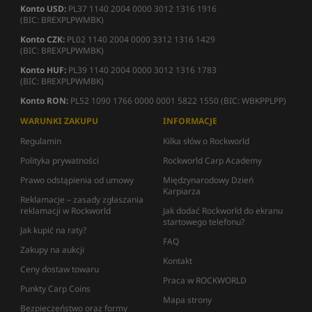
Konto USD:
PL37 1140 2004 0000 3012 1316 1916
(BIC: BREXPLPWMBK)
Konto CZK:
PL02 1140 2004 0000 3312 1316 1429
(BIC: BREXPLPWMBK)
Konto HUF:
PL39 1140 2004 0000 3012 1316 1783
(BIC: BREXPLPWMBK)
Konto RON:
PL52 1090 1766 0000 0001 5822 1550 (BIC: WBKPPLPP)
WARUNKI ZAKUPU
INFORMACJE
Regulamin
Kilka słów o Rockworld
Polityka prywatności
Rockworld Carp Academy
Prawo odstąpienia od umowy
Międzynarodowy Dzień
Karpiarza
Reklamacje – zasady zgłaszania
reklamacji w Rockworld
Jak dodać Rockworld do ekranu
startowego telefonu?
Jak kupić na raty?
FAQ
Zakupy na aukcji
Kontakt
Ceny dostaw towaru
Praca w ROCKWORLD
Punkty Carp Coins
Mapa strony
Bezpieczeństwo oraz formy