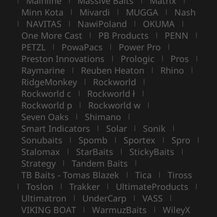
Mainline
Massive Baits
Matrix
Minn Kota
Mivardi
MUGGA
Nash
|
|
|
NAVITAS
NawiPoland
OKUMA
|
|
|
|
One More Cast
PB Products
PENN
|
|
|
PETZL
PowaPacs
Power Pro
|
|
|
Preston Innovations
Prologic
Pros
|
|
|
Raymarine
Reuben Heaton
Rhino
|
|
|
RidgeMonkey
Rockworld
|
|
Rockworld c
Rockworld ł
|
|
Rockworld p
Rockworld w
|
|
Seven Oaks
Shimano
|
|
Smart Indicators
Solar
Sonik
|
|
|
Sonubaits
Spomb
Sportex
Spro
|
|
|
|
Stalomax
StarBaits
StickyBaits
|
|
|
Strategy
Tandem Baits
|
|
TB Baits - Tomas Blazek
Tica
Tiross
|
|
Toslon
Trakker
UltimateProducts
|
|
|
|
Ultimatron
UnderCarp
VASS
|
|
|
VIKING BOAT
WarmuzBaits
WileyX
|
|