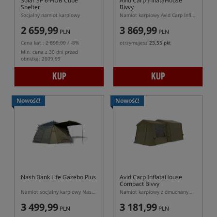
Solar SP 6-HUB Cube
Avid Carp InflataHouse
Shelter
Bivvy
Socjalny namiot karpiowy
Namiot karpiowy Avid Carp InflataHouse z pompowanym stelażem
2 659,99
3 869,99
PLN
PLN
Cena kat.:
2 890,00
/ -8%
otrzymujesz
23,55 pkt
Min. cena z 30 dni przed
obniżką: 2609.99
KUP
KUP
Nowość!
Nowość!
Nash Bank Life Gazebo Plus
Avid Carp InflataHouse
Compact Bivvy
Namiot socjalny karpiowy Nash Gazebo Plus
Namiot karpiowy z dmuchanym stelażem Avid Carp InflataHouse Compact
3 499,99
3 181,99
PLN
PLN