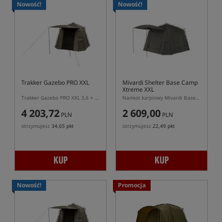
Nowość!
Nowość!
Trakker Gazebo PRO XXL
Mivardi Shelter Base Camp
Xtreme XXL
Trakker Gazebo PRO XXL 3,6 × 3,6 m – karpiowy namiot socjalny
Namiot karpiowy Mivardi Base Camp Xtreme XXL
4 203,72
2 609,00
PLN
PLN
otrzymujesz
34,65 pkt
otrzymujesz
22,49 pkt
KUP
KUP
Nowość!
Promocja