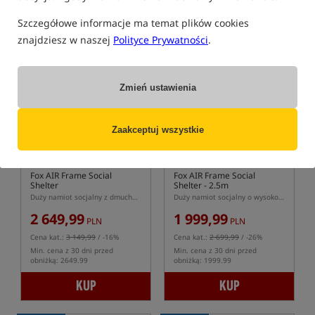
obniżką: 3449.99
Szczegółowe informacje ma temat plików cookies
KUP
KUP
znajdziesz w naszej
Polityce Prywatności
.
Promocja
Promocja
Zmień ustawienia
Zaakceptuj wszystkie
Fox AIR Frame Social
Fox AIR Frame Social
Shelter
Shelter - 2.5m
Duży namiot socjalny z dmuchanym stelażem
Duży namiot socjalny o wysokości 2.5m z dmuchanym stelażem
2 649,99
1 999,99
PLN
PLN
Cena kat.:
3 149,99
/ -16%
Cena kat.:
2 699,99
/ -26%
Min. cena z 30 dni przed
Min. cena z 30 dni przed
obniżką: 2649.99
obniżką: 1999.99
KUP
KUP