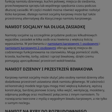
funkcję namiotu dziennego, kuchni polowej, miejsca do siedzenia,
przechowywania sprzętu lub wspólnego spędzania czasu podczas
dłuższej zasiadki. W części modeli można również wygodnie rozłożyć
łóżko karpiowe, dlatego namiot socjalny karpiowy może być także
przestronną alternatywą dla klasycznego namiotu karpiowego.
NAMIOT SOCJALNY NA DŁUGĄ ZASIADKĘ
Namioty socjalne są szczególnie przydatne podczas kilkudniowych
wyjazdów, zasiadek w kilka osób oraz łowienia z większą ilością
wyposażenia. W porównaniu z
namiotami karpiowymi 1-osobowymi
i
namiotami karpiowymi 2-osobowymi
oferują więcej miejsca do
codziennego funkcjonowania na stanowisku. Mogą pomieścić stolik,
krzesła, kuchenkę, torby, odzież i sprzęt biwakowy, dzięki czemu
pomagają uporządkować przestrzeń wokół łowiska.
NAMIOT DZIENNY I PRZESTRZEŃ BIWAKOWA
Karpiowy namiot socjalny może służyć jako osobny namiot dzienny albo
dodatkowa przestrzeń ustawiona obok namiotu głównego. W zależności
od konstrukcji modele tego typu mogą mieć większą kubaturę, wyższą
konstrukcję, bardziej pionowe ściany, kilka wejść, wentylację, moskitiery,
odpinaną podłogę oraz możliwość połączenia z innym namiotem. To
rozwiązania tworzone z myślą o wygodnym biwaku karpiowym, a nie tylko
o samym noclegu.
NAMIOT NA RYBY DO ROZBUDOWANEGO