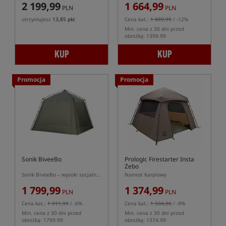
2 199,99
1 664,99
PLN
PLN
otrzymujesz
13,85 pkt
Cena kat.:
1 889,99
/ -12%
Min. cena z 30 dni przed
obniżką: 1399.99
KUP
KUP
Promocja
Promocja
Sonik BiveeBo
Prologic Firestarter Insta
Zebo
Sonik BiveeBo – wysoki socjalny namiot karpiowy
Namiot Karpiowy
1 799,99
1 374,99
PLN
PLN
Cena kat.:
1 911,99
/ -6%
Cena kat.:
1 504,00
/ -9%
Min. cena z 30 dni przed
Min. cena z 30 dni przed
obniżką: 1799.99
obniżką: 1374.99