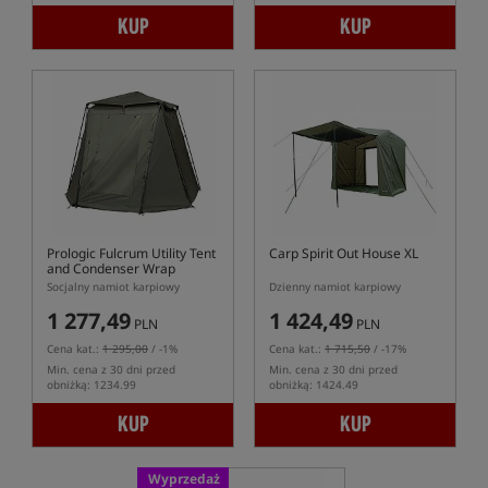
KUP
KUP
Prologic Fulcrum Utility Tent
Carp Spirit Out House XL
and Condenser Wrap
Socjalny namiot karpiowy
Dzienny namiot karpiowy
1 277,49
1 424,49
PLN
PLN
Cena kat.:
1 295,00
/ -1%
Cena kat.:
1 715,50
/ -17%
Min. cena z 30 dni przed
Min. cena z 30 dni przed
obniżką: 1234.99
obniżką: 1424.49
KUP
KUP
Wyprzedaż