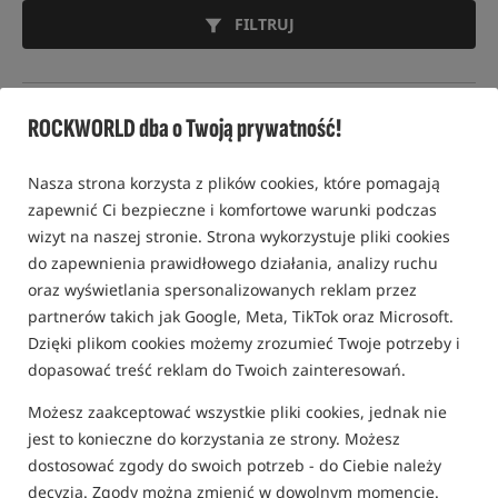
FILTRUJ
ROCKWORLD dba o Twoją prywatność!
KARPIOWE NAMIOTY SOCJALNE
Nasza strona korzysta z plików cookies, które pomagają
Bestseller!
5,0
zapewnić Ci bezpieczne i komfortowe warunki podczas
wizyt na naszej stronie. Strona wykorzystuje pliki cookies
do zapewnienia prawidłowego działania, analizy ruchu
oraz wyświetlania spersonalizowanych reklam przez
partnerów takich jak Google, Meta, TikTok oraz Microsoft.
Dzięki plikom cookies możemy zrozumieć Twoje potrzeby i
dopasować treść reklam do Twoich zainteresowań.
Nash Bank Life Gazebo
Solar Social The Twin
Camo PRO
Namiot socjalny
Dwustrefowy namiot karpiowy Solar Social The Twin
Możesz zaakceptować wszystkie pliki cookies, jednak nie
4 799,99
3 549,99
jest to konieczne do korzystania ze strony. Możesz
PLN
PLN
dostosować zgody do swoich potrzeb - do Ciebie należy
otrzymujesz
30,23 pkt
Cena kat.:
3 850,00
/ -8%
Min. cena z 30 dni przed
decyzja. Zgody można zmienić w dowolnym momencie.