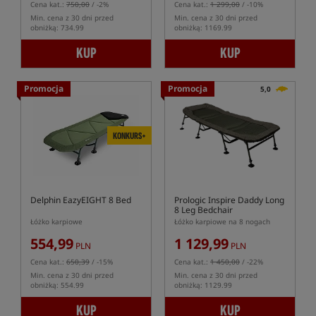
Cena kat.:
750,00
/ -2%
Cena kat.:
1 299,00
/ -10%
Min. cena z 30 dni przed
Min. cena z 30 dni przed
obniżką: 734.99
obniżką: 1169.99
KUP
KUP
Promocja
Promocja
5,0
KONKURS+
Delphin EazyEIGHT 8 Bed
Prologic Inspire Daddy Long
8 Leg Bedchair
Łóżko karpiowe
Łóżko karpiowe na 8 nogach
554,99
1 129,99
PLN
PLN
Cena kat.:
650,39
/ -15%
Cena kat.:
1 450,00
/ -22%
Min. cena z 30 dni przed
Min. cena z 30 dni przed
obniżką: 554.99
obniżką: 1129.99
KUP
KUP