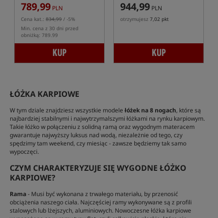
789,99
944,99
PLN
PLN
Cena kat.:
834,99
/ -5%
otrzymujesz
7,02 pkt
Min. cena z 30 dni przed
obniżką: 789.99
KUP
KUP
ŁÓŻKA KARPIOWE
W tym dziale znajdziesz wszystkie modele
łóżek na 8 nogach
, które są
najbardziej stabilnymi i najwytrzymalszymi łóżkami na rynku karpiowym.
Takie łóżko w połączeniu z solidną ramą oraz wygodnym materacem
gwarantuje najwyższy luksus nad wodą, niezależnie od tego, czy
spędzimy tam weekend, czy miesiąc - zawsze będziemy tak samo
wypoczęci.
CZYM CHARAKTERYZUJE SIĘ WYGODNE ŁÓŻKO
KARPIOWE?
Rama
- Musi być wykonana z trwałego materiału, by przenosić
obciążenia naszego ciała. Najczęściej ramy wykonywane są z profili
stalowych lub lżejszych, aluminiowych. Nowoczesne łóżka karpiowe