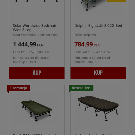
Solar Worldwide Bedchair
Delphin EightLUX 8 C2G Bed
Wide 8 Leg
Solar Worldwide Bedchair Wide 8 Leg – szerokie łóżko karpiowe
Łóżko karpiowe
1 444,99
784,99
PLN
PLN
Cena kat.:
1 570,00
/ -8%
Cena kat.:
899,49
/ -13%
Min. cena z 30 dni przed
Min. cena z 30 dni przed
obniżką: 1349.99
obniżką: 784.99
KUP
KUP
Promocja
Bestseller!