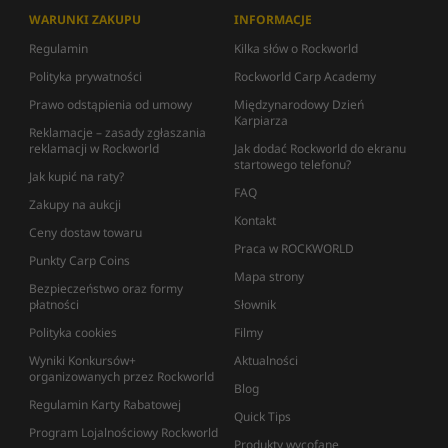
WARUNKI ZAKUPU
INFORMACJE
Regulamin
Kilka słów o Rockworld
Polityka prywatności
Rockworld Carp Academy
Prawo odstąpienia od umowy
Międzynarodowy Dzień
Karpiarza
Reklamacje – zasady zgłaszania
reklamacji w Rockworld
Jak dodać Rockworld do ekranu
startowego telefonu?
Jak kupić na raty?
FAQ
Zakupy na aukcji
Kontakt
Ceny dostaw towaru
Praca w ROCKWORLD
Punkty Carp Coins
Mapa strony
Bezpieczeństwo oraz formy
płatności
Słownik
Polityka cookies
Filmy
Wyniki Konkursów+
Aktualności
organizowanych przez Rockworld
Blog
Regulamin Karty Rabatowej
Quick Tips
Program Lojalnościowy Rockworld
Produkty wycofane