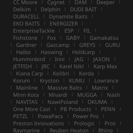
CC Moore
Cygnet
DAM
Deeper
|
|
|
|
Delkim
Delphin
DUDI BAIT
|
|
|
DURACELL
Dynamite Baits
|
|
EKO BAITS
ENERGIZER
|
|
EnterpriseTackle
ESP
FIL
|
|
|
Fishstone
Fox
GABY
Gamakatsu
|
|
|
Gardner
Gazcamp
GREYS
GURU
|
|
|
|
Haibo
Haswing
Holdcarp
|
|
|
|
Humminbird
Inni
JAG
JAXON
|
|
|
|
JETFISH
JRC
Karel Nikl
Karp Max
|
|
|
Kiana Carp
Kolibri
Korda
|
|
|
|
Korum
Kryston
KUMU
Lowrance
|
|
|
Mainline
Massive Baits
Matrix
|
|
|
|
Minn Kota
Mivardi
MUGGA
Nash
|
|
|
NAVITAS
NawiPoland
OKUMA
|
|
|
|
One More Cast
PB Products
PENN
|
|
|
PETZL
PowaPacs
Power Pro
|
|
|
Preston Innovations
Prologic
Pros
|
|
|
Raymarine
Reuben Heaton
Rhino
|
|
|