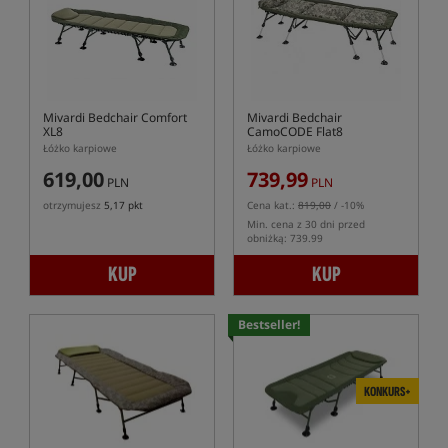
Mivardi Bedchair Comfort
Mivardi Bedchair
XL8
CamoCODE Flat8
Łóżko karpiowe
Łóżko karpiowe
619,00
739,99
PLN
PLN
otrzymujesz
5,17 pkt
Cena kat.:
819,00
/ -10%
Min. cena z 30 dni przed
obniżką: 739.99
KUP
KUP
Bestseller!
KONKURS+