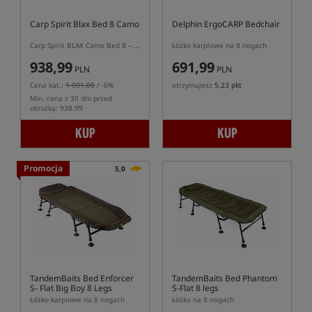
Carp Spirit Blax Bed 8 Camo
Delphin ErgoCARP Bedchair
Carp Spirit BLAX Camo Bed 8 – łóżko karpiowe
Łóżko karpiowe na 8 nogach
938,99
691,99
PLN
PLN
Cena kat.:
1 001,00
/ -6%
otrzymujesz
5,23 pkt
Min. cena z 30 dni przed
obniżką: 938.99
KUP
KUP
Promocja
5,0
TandemBaits Bed Enforcer
TandemBaits Bed Phantom
S- Flat Big Boy 8 Legs
S-Flat 8 legs
Łóżko karpiowe na 8 nogach
Łóżko na 8 nogach