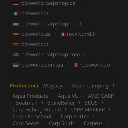
rockworld-carpshop.de
|
rockworld.it
|
rockworld-carpshop.hu
|
rockworld.es
rockworld.fr
|
|
rockworld.lt
|
rockworld-carpshop.com
|
rockworld.com.ua
rockworld.ro
|
Producenci:
Wszyscy
Alpen Camping
|
|
Aqua Products
Aqua VU
AVID CARP
|
|
Boatman
BoilieRoller
BROS
|
|
|
|
Carp Fishing Poland
CARP MARKER
|
|
Carp Old School
Carp Porter
|
|
Carp Seeds
Carp Spirit
Carprus
|
|
|