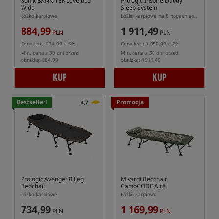
Sonik BANK-TEK Levelbed
Prologic Inspire Daddy
Wide
Sleep System
Łóżko karpiowe
Łóżko karpiowe na 8 nogach serii Inspire
884,99
1 911,49
PLN
PLN
Cena kat.:
934,99
/ -5%
Cena kat.:
1 950,00
/ -2%
Min. cena z 30 dni przed
Min. cena z 30 dni przed
obniżką: 884.99
obniżką: 1911.49
KUP
KUP
Bestseller!
Promocja
4,7
Prologic Avenger 8 Leg
Mivardi Bedchair
Bedchair
CamoCODE Air8
Łóżko karpiowe
Łóżko karpiowe
734,99
1 169,99
PLN
PLN