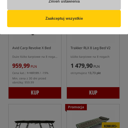
Zmień ustawienia
Promocja
Bestseller!
4,0
Zaakceptuj wszystkie
Avid Carp Revolve X Bed
Trakker RLX 8 Leg Bed V2
Duże łóżko karpiowe na 8 nogach serii Revolve
Łóżko karpiowe na 8 nogach
959,99
1 479,90
PLN
PLN
Cena kat.:
1 187,99
/ -19%
otrzymujesz
13,73 pkt
Min. cena z 30 dni przed
obniżką: 959.99
KUP
KUP
Promocja
KONKURS+