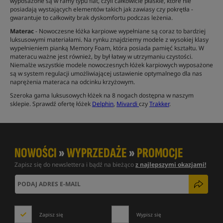
wyposażone są w ramy typu flat, czyli całkowicie płaskie, które nie
posiadają wystających elementów takich jak zawiasy czy pokrętła -
gwarantuje to całkowity brak dyskomfortu podczas leżenia.
Materac
- Nowoczesne łóżka karpiowe wypełniane są coraz to bardziej
luksusowymi materiałami. Na rynku znajdziemy modele z wysokiej klasy
wypełnieniem pianką Memory Foam, która posiada pamięć kształtu. W
materacu ważne jest również, by był łatwy w utrzymaniu czystości.
Niemalże wszystkie modele nowoczesnych łóżek karpiowych wyposażone
są w system regulacji umożliwiającej ustawienie optymalnego dla nas
naprężenia materaca na odcinku krzyżowym.
Szeroka gama luksusowych łóżek na 8 nogach dostępna w naszym
sklepie. Sprawdź ofertę łóżek
Delphin
,
Mivardi
czy
Trakker
.
NOWOŚCI
»
WYPRZEDAŻE
»
PROMOCJE
Zapisz się do newslettera i bądź na bieżąco
z najlepszymi okazjami!
Zapisz się
Wypisz się