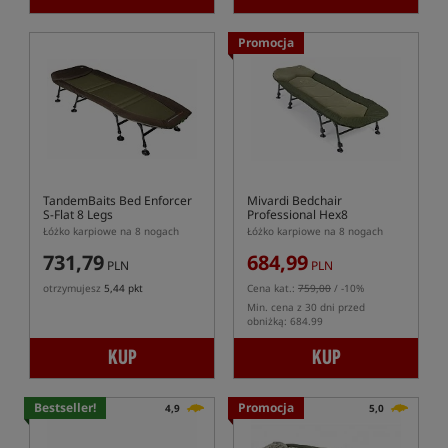
Promocja
TandemBaits Bed Enforcer
Mivardi Bedchair
S-Flat 8 Legs
Professional Hex8
Łóżko karpiowe na 8 nogach
Łóżko karpiowe na 8 nogach
731,79
684,99
PLN
PLN
otrzymujesz
5,44 pkt
Cena kat.:
759,00
/ -10%
Min. cena z 30 dni przed
obniżką: 684.99
KUP
KUP
Bestseller!
Promocja
4,9
5,0