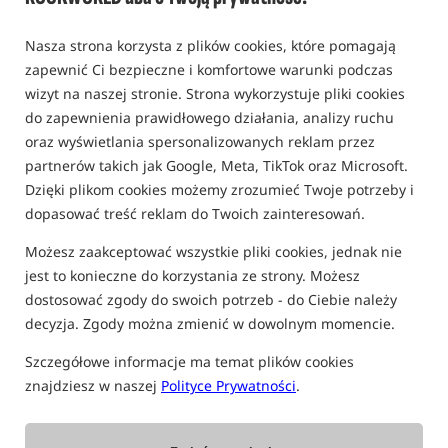
ŁÓŻKA NA 8 NOGACH
Nasza strona korzysta z plików cookies, które pomagają
zapewnić Ci bezpieczne i komfortowe warunki podczas
wizyt na naszej stronie. Strona wykorzystuje pliki cookies
Promocja
do zapewnienia prawidłowego działania, analizy ruchu
oraz wyświetlania spersonalizowanych reklam przez
partnerów takich jak Google, Meta, TikTok oraz Microsoft.
Dzięki plikom cookies możemy zrozumieć Twoje potrzeby i
dopasować treść reklam do Twoich zainteresowań.
Możesz zaakceptować wszystkie pliki cookies, jednak nie
Avid Carp Benchmark Ultra
Fox Flatliner MF8 Bed Only
X Bed
jest to konieczne do korzystania ze strony. Możesz
Łóżko karpiowe na 8 nogach
Łóżko karpiowe z materacem memory foam
dostosować zgody do swoich potrzeb - do Ciebie należy
2 014,99
2 159,99
PLN
PLN
decyzja. Zgody można zmienić w dowolnym momencie.
Cena kat.:
2 339,99
/ -14%
Cena kat.:
2 280,00
/ -5%
Min. cena z 30 dni przed
Min. cena z 30 dni przed
Szczegółowe informacje ma temat plików cookies
obniżką: 2014.99
obniżką: 2159.99
znajdziesz w naszej
Polityce Prywatności
.
KUP
KUP