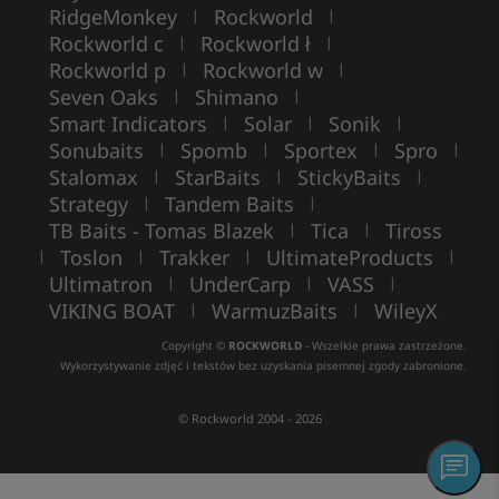
RidgeMonkey
Rockworld
|
|
Rockworld c
Rockworld ł
|
|
Rockworld p
Rockworld w
|
|
Seven Oaks
Shimano
|
|
Smart Indicators
Solar
Sonik
|
|
|
Sonubaits
Spomb
Sportex
Spro
|
|
|
|
Stalomax
StarBaits
StickyBaits
|
|
|
Strategy
Tandem Baits
|
|
TB Baits - Tomas Blazek
Tica
Tiross
|
|
Toslon
Trakker
UltimateProducts
|
|
|
|
Ultimatron
UnderCarp
VASS
|
|
|
VIKING BOAT
WarmuzBaits
WileyX
|
|
Copyright ©
ROCKWORLD
- Wszelkie prawa zastrzeżone.
Wykorzystywanie zdjęć i tekstów bez uzyskania pisemnej zgody zabronione.
© Rockworld 2004 - 2026