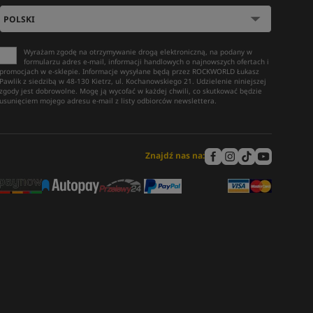
Wyrażam zgodę na otrzymywanie drogą elektroniczną, na podany w
formularzu adres e-mail, informacji handlowych o najnowszych ofertach i
promocjach w e-sklepie. Informacje wysyłane będą przez ROCKWORLD Łukasz
Pawlik z siedzibą w 48-130 Kietrz, ul. Kochanowskiego 21. Udzielenie niniejszej
zgody jest dobrowolne. Mogę ją wycofać w każdej chwili, co skutkować będzie
usunięciem mojego adresu e-mail z listy odbiorców newslettera.
Znajdź nas na: