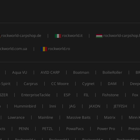
rockworld-carpshop.de
|
rockworld.it
|
rockworld-carpshop.
ckworld.com.ua
|
rockworld.ro
|
|
|
|
|
Aqua VU
AVID CARP
Boatman
BoilieRoller
B
|
|
|
|
|
 Spirit
Carprus
CC Moore
Cygnet
DAM
Deep
|
|
|
|
|
IZER
EnterpriseTackle
ESP
FIL
Fishstone
Fox
|
|
|
|
|
|
p
Humminbird
Inni
JAG
JAXON
JETFISH
|
|
|
|
|
Lowrance
Mainline
Massive Baits
Matrix
Minn 
|
|
|
|
|
cts
PENN
PETZL
PowaPacs
Power Pro
Presto
|
|
|
|
d
Rockworld c
Rockworld ł
Rockworld p
Rockworld w