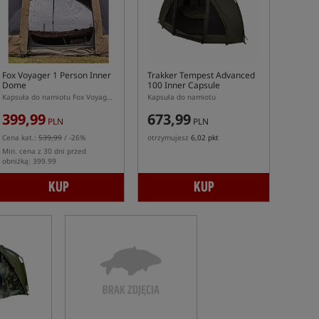
Fox Voyager 1 Person Inner
Trakker Tempest Advanced
Dome
100 Inner Capsule
Kapsuła do namiotu Fox Voyager 1 Person Bivvy
Kapsuła do namiotu
399,99
673,99
PLN
PLN
Cena kat.:
539,99
/ -26%
otrzymujesz
6,02 pkt
Min. cena z 30 dni przed
obniżką: 399.99
KUP
KUP