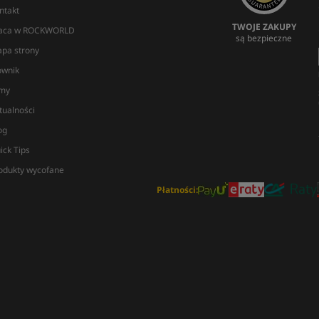
ntakt
TWOJE ZAKUPY
aca w ROCKWORLD
są bezpieczne
pa strony
ownik
lmy
tualności
og
ick Tips
odukty wycofane
Płatności: