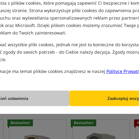
sta z plików cookies, które pomagają zapewnić Ci bezpieczne i ko
Bestseller!
B
5,0
aszej stronie. Strona wykorzystuje pliki cookies do zapewnienia p
 ruchu oraz wyświetlania spersonalizowanych reklam przez partneró
ok oraz Microsoft. Dzięki plikom cookies możemy zrozumieć Twoje p
eklam do Twoich zainteresowań.
ć wszystkie pliki cookies, jednak nie jest to konieczne do korzysta
 zgody do swoich potrzeb - do Ciebie należy decyzja. Zgody możn
Trakker Tempest RS 150
Trakker Tempest 200 Inner
ie.
Inner Capsule
Capsule
Kapsuła wewnętrzna do namiotu Tempest RS 150
Kapsuła do namiotu
macje ma temat plików cookies znajdziesz w naszej
Polityce Prywat
824,90
954,90
PLN
PLN
otrzymujesz
7,63 pkt
otrzymujesz
8,82 pkt
ień ustawienia
Zaakceptuj wszy
KUP
KUP
Bestseller!
Bestseller!