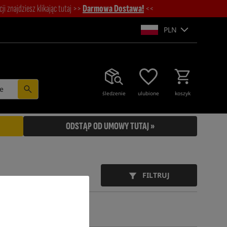
i znajdziesz klikając tutaj >>
Darmowa Dostawa!
<<
PLN
e
śledzenie
ulubione
koszyk
ODSTĄP OD UMOWY TUTAJ »
FILTRUJ