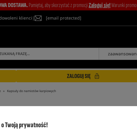
WA DOSTAWA.
Pamiętaj, aby skorzystać z promocji
Zaloguj się!
Warunki promocj
dowoleni klienci
|
[email protected]
zaawansowan
ZALOGUJ SIĘ
e
Kapsuły do namiotów karpiowych
o Twoją prywatność!
KAPSUŁY DO NAMIOTÓW KARPIOWYCH