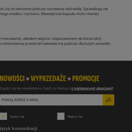
ać się od otoczenia podczas nocowania nad wodą. Sprawdzają się
etnego modelu i rozmiaru. Wewnętrzna kapsuła może również
em mocowania, układem wejścia i dopasowaniem do konstrukcji
lnie zamocowaną przestrzeń wewnętrzną podczas dłuższych zasiadek.
NOWOŚCI
»
WYPRZEDAŻE
»
PROMOCJE
Zapisz się do newslettera i bądź na bieżąco
z najlepszymi okazjami!
Zapisz się
Wypisz się
Język komunikacji