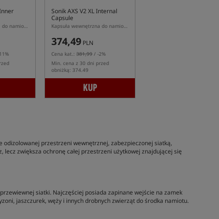
 Inner
Sonik AXS V2 XL Internal
Capsule
Kapsuła wewnętrzna do namiotu Fox Frontier II - X
Kapsuła wewnętrzna do namiotu AXS V2 XL Bivvy
374,49
PLN
-11%
Cena kat.:
381,99
/ -2%
rzed
Min. cena z 30 dni przed
obniżką: 374.49
KUP
odizolowanej przestrzeni wewnętrznej, zabezpieczonej siatką,
ecz zwiększa ochronę całej przestrzeni użytkowej znajdującej się
przewiewnej siatki. Najczęściej posiada zapinane wejście na zamek
yzoni, jaszczurek, węży i innych drobnych zwierząt do środka namiotu.