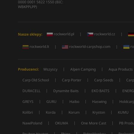
0000 0001 5822 1550 (BIC:
WBKPPLPP)
rockworld.pl
|
rockworld.cz
|
Nasze sklepy:
rockworld.lt
|
rockworld-carpshop.com
|
ro
|
|
Producenci:
Wszyscy
Alpen Camping
Aqua Products
|
|
|
Carp Old School
Carp Porter
Carp Seeds
Carp
|
|
|
DURACELL
Dynamite Baits
EKO BAITS
ENERG
|
|
|
|
GREYS
GURU
Haibo
Haswing
Holdcar
|
|
|
|
Kolibri
Korda
Korum
Kryston
KUMU
|
|
|
NawiPoland
OKUMA
One More Cast
PB Produ
|
|
|
Reuben Heaton
Rhino
RidgeMonkey
Rockworl