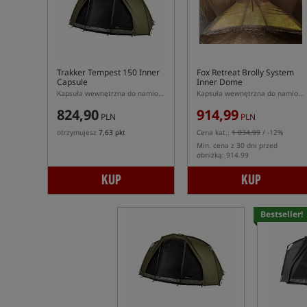
Trakker Tempest 150 Inner
Fox Retreat Brolly System
Capsule
Inner Dome
Kapsuła wewnętrzna do namiotu Trakker Tempest 150
Kapsuła wewnętrzna do namiotu Fox Retreat
824,90
914,99
PLN
PLN
otrzymujesz
7,63 pkt
Cena kat.:
1 034,99
/ -12%
Min. cena z 30 dni przed
obniżką: 914.99
KUP
KUP
Bestseller!