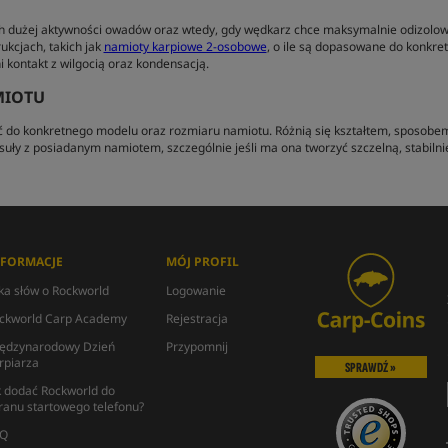
h dużej aktywności owadów oraz wtedy, gdy wędkarz chce maksymalnie odizolow
rukcjach, takich jak
namioty karpiowe 2-osobowe
, o ile są dopasowane do konkr
kontakt z wilgocią oraz kondensacją.
MIOTU
ać do konkretnego modelu oraz rozmiaru namiotu. Różnią się kształtem, sposob
suły z posiadanym namiotem, szczególnie jeśli ma ona tworzyć szczelną, stabi
NFORMACJE
MÓJ PROFIL
lka słów o Rockworld
Logowanie
ckworld Carp Academy
Rejestracja
ędzynarodowy Dzień
Przypomnij
rpiarza
SPRAWDŹ »
k dodać Rockworld do
ranu startowego telefonu?
Q