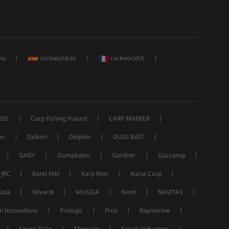
hu
|
rockworld.es
|
rockworld.fr
|
|
|
|
ROS
Carp Fishing Poland
CARP MARKER
|
|
|
|
er
Delkim
Delphin
DUDI BAIT
|
|
|
|
|
GABY
Gamakatsu
Gardner
Gazcamp
|
|
|
|
JRC
Karel Nikl
Karp Max
Kiana Carp
|
|
|
|
|
Kota
Mivardi
MUGGA
Nash
NAVITAS
|
|
|
|
n Innovations
Prologic
Pros
Raymarine
|
|
|
|
Seven Oaks
Shimano
Smart Indicators