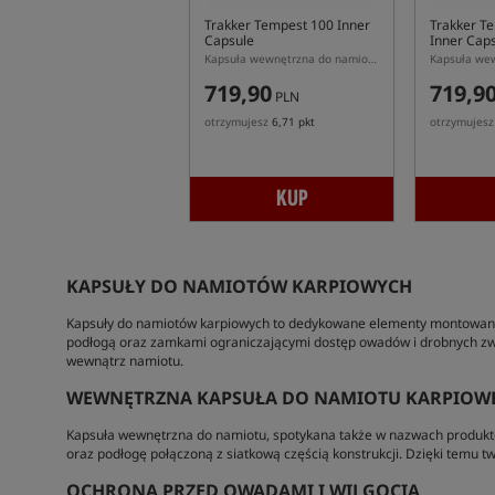
Trakker Tempest 100 Inner
Trakker T
Capsule
Inner Cap
Kapsuła wewnętrzna do namiotu Trakker Tempest 100
719,90
719,9
PLN
otrzymujesz
6,71 pkt
otrzymujes
KUP
KAPSUŁY DO NAMIOTÓW KARPIOWYCH
Kapsuły do namiotów karpiowych to dedykowane elementy montowane w
podłogą oraz zamkami ograniczającymi dostęp owadów i drobnych zwie
wewnątrz namiotu.
WEWNĘTRZNA KAPSUŁA DO NAMIOTU KARPIOW
Kapsuła wewnętrzna do namiotu, spotykana także w nazwach produktów 
oraz podłogę połączoną z siatkową częścią konstrukcji. Dzięki temu t
OCHRONA PRZED OWADAMI I WILGOCIĄ