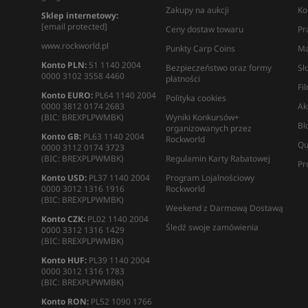
Zakupy na aukcji
Ko
Sklep internetowy:
[email protected]
Ceny dostaw towaru
Pr
www.rockworld.pl
Punkty Carp Coins
Ma
Konto PLN:
51 1140 2004
Bezpieczeństwo oraz formy
Sł
0000 3102 3558 4460
płatności
Fi
Konto EURO:
PL64 1140 2004
Polityka cookies
0000 3812 0174 2683
Ak
(BIC: BREXPLPWMBK)
Wyniki Konkursów+
Bl
organizowanych przez
Konto GB:
PL63 1140 2004
Rockworld
Qu
0000 3112 0174 3723
(BIC: BREXPLPWMBK)
Regulamin Karty Rabatowej
Pr
Konto USD:
PL37 1140 2004
Program Lojalnościowy
0000 3012 1316 1916
Rockworld
(BIC: BREXPLPWMBK)
Weekend z Darmową Dostawą
Konto CZK:
PL02 1140 2004
Śledź swoje zamówienia
0000 3312 1316 1429
(BIC: BREXPLPWMBK)
Konto HUF:
PL39 1140 2004
0000 3012 1316 1783
(BIC: BREXPLPWMBK)
Konto RON:
PL52 1090 1766