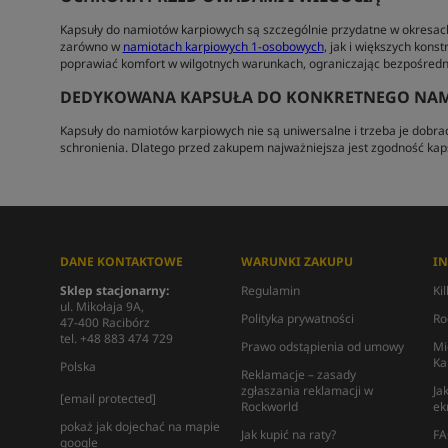
Kapsuły do namiotów karpiowych są szczególnie przydatne w okresac
zarówno w
namiotach karpiowych 1-osobowych
, jak i większych konst
poprawiać komfort w wilgotnych warunkach, ograniczając bezpośredni 
DEDYKOWANA KAPSUŁA DO KONKRETNEGO NA
Kapsuły do namiotów karpiowych nie są uniwersalne i trzeba je dobr
schronienia. Dlatego przed zakupem najważniejsza jest zgodność kap
DANE KONTAKTOWE
WARUNKI ZAKUPU
I
Sklep stacjonarny:
Regulamin
Ki
ul. Mikołaja 9A,
Polityka prywatności
Ro
47-400 Racibórz
tel. +48 883 474 729
Prawo odstąpienia od umowy
Mi
Ka
Polska
Reklamacje – zasady
zgłaszania reklamacji w
Ja
[email protected]
Rockworld
ek
pokaż jak dojechać na mapie
Jak kupić na raty?
FA
google