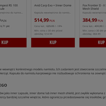
empest RS 100
Avid Carp Exo + Inner Dome
Fox Frontier II - X
sule
Mesh Shield
Kapsuła wewnętrzna do namiotu Tempest RS 100
Kapsuła wewnętrzna do namiotu Avid Carp Exo+ Bivvy
0
514,99
384,99
PLN
PLN
PLN
z
6,71 pkt
Cena kat.:
629,99
/ -18%
Cena kat.:
431,99
/ 
Min. cena z 30 dni przed
Min. cena z 30 dni p
obniżką: 514.99
obniżką: 384.99
KUP
KUP
KUP
ewnątrz konkretnego modelu namiotu. Ich zadaniem jest stworzenie szczelnie 
rząt. Kapsuła do namiotu karpiowego nie rozbudowuje schronienia na zewnątrz, l
EGO
jako inner capsule, inner dome lub inner mesh shield, jest zwykle wykonana z 
worzy bardziej szczelne wnętrze, które ogranicza przedostawanie się insektów, gr