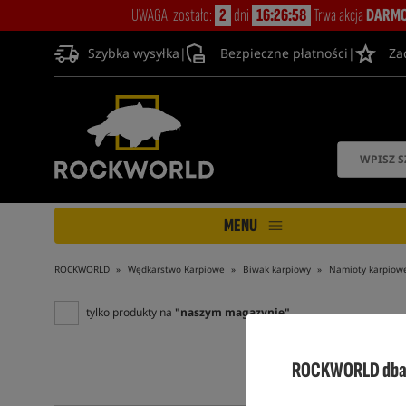
UWAGA! zostało:
2
dni
16:26:57
Trwa akcja
DARMO
Szybka wysyłka
|
Bezpieczne płatności
|
Za
MENU
ROCKWORLD
Wędkarstwo Karpiowe
Biwak karpiowy
Namioty karpiow
tylko produkty na
"naszym magazynie"
ROCKWORLD dba 