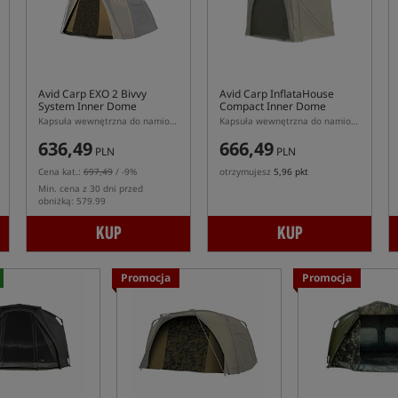
Avid Carp EXO 2 Bivvy
Avid Carp InflataHouse
System Inner Dome
Compact Inner Dome
Kapsuła wewnętrzna do namiotu EXO 2 Bivvy System
Kapsuła wewnętrzna do namiotu InflataHouse Compact
636,49
666,49
PLN
PLN
Cena kat.:
697,49
/ -9%
otrzymujesz
5,96 pkt
Min. cena z 30 dni przed
obniżką: 579.99
KUP
KUP
Promocja
Promocja