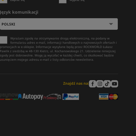
Język komunikacji
Wyrażam zgodę na otrzymywanie drogą elektroniczną, na podany w
formularzu adres e-mail, informacji handlowych o najnowszych ofertach i
promocjach w e-sklepie. Informacje wysyłane będą przez ROCKWORLD Łukasz
Pawlik z siedzibą w 48-130 Kietrz, ul. Kochanowskiego 21. Udzielenie niniejszej
zgody jest dobrowolne. Mogę ją wycofać w każdej chwili, co skutkować będzie
usunięciem mojego adresu e-mail z listy odbiorców newslettera.
Znajdź nas na: