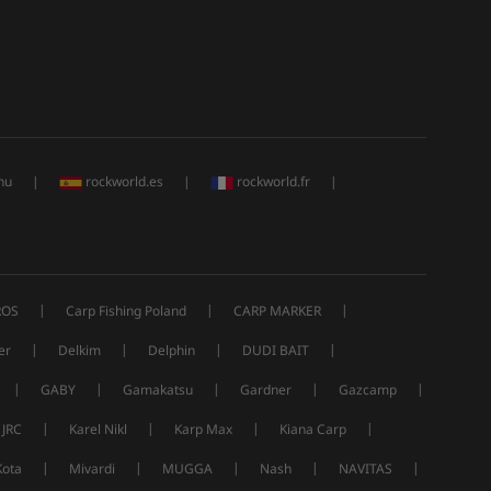
hu
|
rockworld.es
|
rockworld.fr
|
|
|
|
ROS
Carp Fishing Poland
CARP MARKER
|
|
|
|
er
Delkim
Delphin
DUDI BAIT
|
|
|
|
|
GABY
Gamakatsu
Gardner
Gazcamp
|
|
|
|
JRC
Karel Nikl
Karp Max
Kiana Carp
|
|
|
|
|
Kota
Mivardi
MUGGA
Nash
NAVITAS