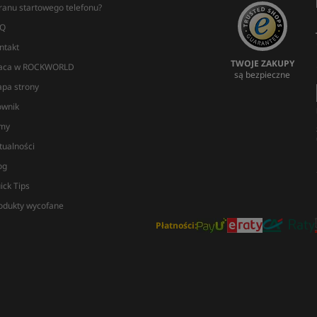
ranu startowego telefonu?
Q
ntakt
TWOJE ZAKUPY
aca w ROCKWORLD
są bezpieczne
pa strony
ownik
lmy
tualności
og
ick Tips
odukty wycofane
Płatności: