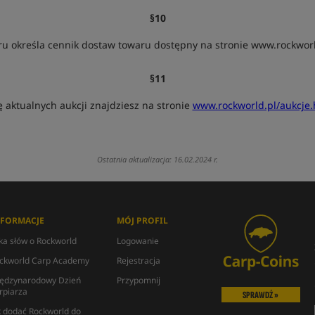
§10
u określa cennik dostaw towaru dostępny na stronie www.rockworl
§11
ę aktualnych aukcji znajdziesz na stronie
www.rockworld.pl/aukcje.
Ostatnia aktualizacja: 16.02.2024 r.
NFORMACJE
MÓJ PROFIL
lka słów o Rockworld
Logowanie
ckworld Carp Academy
Rejestracja
ędzynarodowy Dzień
Przypomnij
rpiarza
SPRAWDŹ »
k dodać Rockworld do