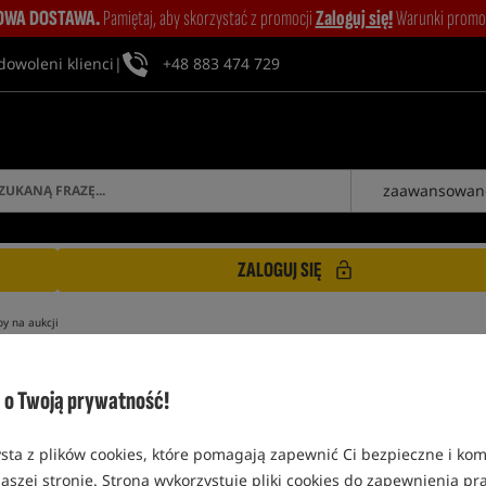
WA DOSTAWA.
Pamiętaj, aby skorzystać z promocji
Zaloguj się!
Warunki promocj
dowoleni klienci
|
+48 883 474 729
zaawansowan
ZALOGUJ SIĘ
y na aukcji
o Twoją prywatność!
sta z plików cookies, które pomagają zapewnić Ci bezpieczne i ko
REGULAMIN PROMOCJI "aukcja"
aszej stronie. Strona wykorzystuje pliki cookies do zapewnienia p