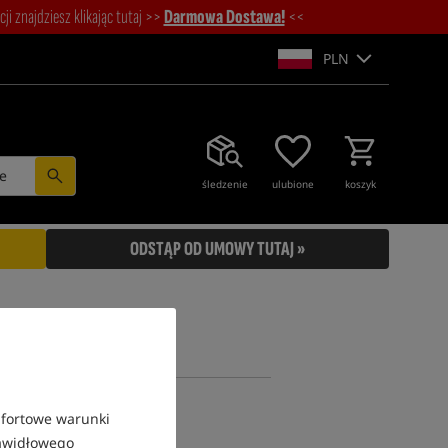
i znajdziesz klikając tutaj >>
Darmowa Dostawa!
<<
PLN
e
śledzenie
ulubione
koszyk
ODSTĄP OD UMOWY TUTAJ »
mfortowe warunki
rawidłowego