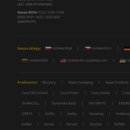
(BIC: BREXPLPWMBK)
Konto RON:
PL52 1090 1766
0000 0001 5822 1550 (BIC:
WBKPPLPP)
rockworld.pl
|
rockworld.cz
|
Nasze sklepy:
rockworld.lt
|
rockworld-carpshop.com
|
ro
|
|
Producenci:
Wszyscy
Alpen Camping
Aqua Products
|
|
|
Carp Old School
Carp Porter
Carp Seeds
Carp
|
|
|
DURACELL
Dynamite Baits
EKO BAITS
ENERG
|
|
|
|
GREYS
GURU
Haibo
Haswing
Holdcar
|
|
|
|
Kolibri
Korda
Korum
Kryston
KUMU