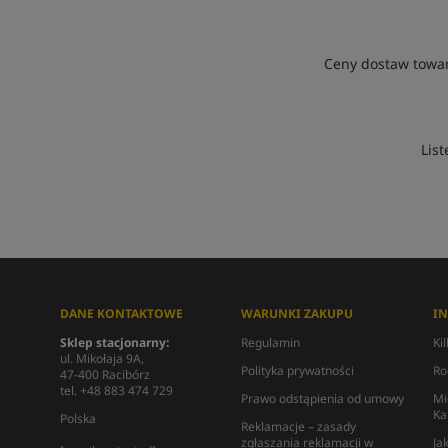
Ceny dostaw towar
List
DANE KONTAKTOWE
WARUNKI ZAKUPU
I
Sklep stacjonarny:
Regulamin
Ki
ul. Mikołaja 9A,
Polityka prywatności
Ro
47-400 Racibórz
tel. +48 883 474 729
Prawo odstąpienia od umowy
Mi
Ka
Polska
Reklamacje – zasady
zgłaszania reklamacji w
Ja