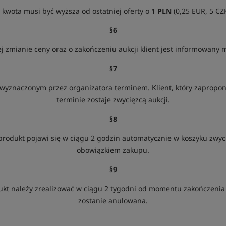
 kwota musi być wyższa od ostatniej oferty o
1 PLN
(0,25 EUR, 5 CZ
§6
j zmianie ceny oraz o zakończeniu aukcji klient jest informowany 
§7
 wyznaczonym przez organizatora terminem. Klient, który zaprop
terminie zostaje zwycięzcą aukcji.
§8
produkt pojawi się w ciągu 2 godzin automatycznie w koszyku zwyci
obowiązkiem zakupu.
§9
ukt należy zrealizować w ciągu 2 tygodni od momentu zakończeni
zostanie anulowana.