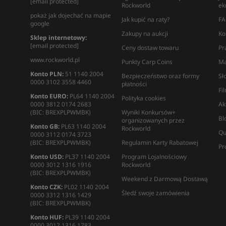
[email protected]
Rockworld
ek
pokaż jak dojechać na mapie
Jak kupić na raty?
FA
google
Zakupy na aukcji
Ko
Sklep internetowy:
[email protected]
Ceny dostaw towaru
Pr
www.rockworld.pl
Punkty Carp Coins
Ma
Konto PLN:
51 1140 2004
Bezpieczeństwo oraz formy
Sł
0000 3102 3558 4460
płatności
Fi
Konto EURO:
PL64 1140 2004
Polityka cookies
0000 3812 0174 2683
Ak
(BIC: BREXPLPWMBK)
Wyniki Konkursów+
Bl
organizowanych przez
Konto GB:
PL63 1140 2004
Rockworld
Qu
0000 3112 0174 3723
(BIC: BREXPLPWMBK)
Regulamin Karty Rabatowej
Pr
Konto USD:
PL37 1140 2004
Program Lojalnościowy
0000 3012 1316 1916
Rockworld
(BIC: BREXPLPWMBK)
Weekend z Darmową Dostawą
Konto CZK:
PL02 1140 2004
Śledź swoje zamówienia
0000 3312 1316 1429
(BIC: BREXPLPWMBK)
Konto HUF:
PL39 1140 2004
0000 3012 1316 1783