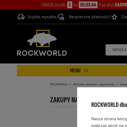
UWAGA! zostało:
3
dni
05:03:43
Trwa akcja
DARMO
Szybka wysyłka
|
Bezpieczne płatności
|
Za
MENU
ROCKWORLD
Warunki zakupów, regulaminy
Zakup
ZAKUPY NA AUKCJI
ROCKWORLD dba 
Nasza strona korzy
podczas wizyt na n