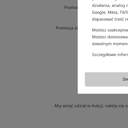
działania, analizy
Promocja ma na celu umocnienie 
Google, Meta, TikT
dopasować treść r
Promocja organizowana jest na stron
Możesz zaakceptowa
Możesz dostosować
dowolnym momenc
Szczegółowe infor
W
Zm
Aby wziąć udział w Aukcji, należy się