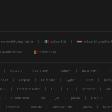
rockworld-carpshop.de
|
rockworld.it
|
rockworld-carpshop.
ckworld.com.ua
|
rockworld.ro
|
|
|
|
|
Aqua VU
AVID CARP
Boatman
BoilieRoller
B
|
|
|
|
|
 Spirit
Carprus
CC Moore
Cygnet
DAM
Deep
|
|
|
|
|
IZER
EnterpriseTackle
ESP
FIL
Fishstone
Fox
|
|
|
|
|
|
p
Humminbird
Inni
JAG
JAXON
JETFISH
|
|
|
|
|
Lowrance
Mainline
Massive Baits
Matrix
Minn 