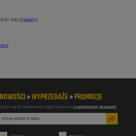
d.pl, lub
>>tutaj<<
html
NOWOŚCI
»
WYPRZEDAŻE
»
PROMOCJE
Zapisz się do newslettera i bądź na bieżąco
z najlepszymi okazjami!
Zapisz się
Wypisz się