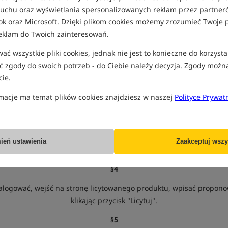
 ruchu oraz wyświetlania spersonalizowanych reklam przez partneró
pozytywnego wizerunku Sklepu dla Karpiarzy www.rockworld.pl oraz
ok oraz Microsoft. Dzięki plikom cookies możemy zrozumieć Twoje p
eklam do Twoich zainteresowań.
§1
ie
www.rockworld.pl
przez firmę ROCKWORLD Łukasz Pawlik mieszcz
ć wszystkie pliki cookies, jednak nie jest to konieczne do korzysta
Mikołaja 9A, 47-400 Racibórz zwanego dalej organizatorem.
 zgody do swoich potrzeb - do Ciebie należy decyzja. Zgody możn
ie.
§2
macje ma temat plików cookies znajdziesz w naszej
Polityce Prywat
 promocji bierze udział każdy,
zarejestrowany i zalogowany klien
§3
ień ustawienia
Zaakceptuj wszy
Aukcja trwa w wyznaczonym przez organizatora terminie.
§4
 zalogować, wejść na stronę licytowanego produktu, wpisać proponow
klikając przycisk "Licytuj".
§5