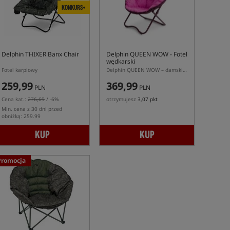
KONKURS+
Delphin THIXER Banx Chair
Delphin QUEEN WOW
- Fotel
wędkarski
Fotel karpiowy
Delphin QUEEN WOW – damski fotel karpiowy z kubełkowym siedziskiem
259,99
369,99
PLN
PLN
Cena kat.:
276,69
/ -6%
otrzymujesz
3,07 pkt
Min. cena z 30 dni przed
obniżką: 259.99
KUP
KUP
Promocja