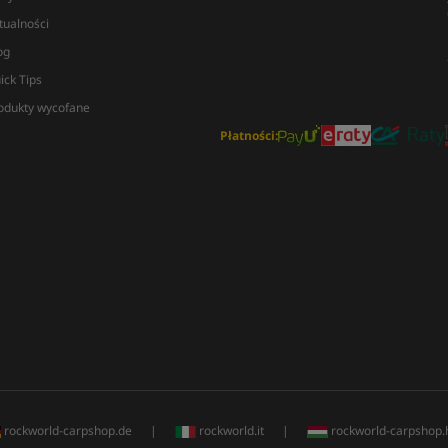
tualności
og
ick Tips
odukty wycofane
Płatności:
rockworld-carpshop.de
|
rockworld.it
|
rockworld-carpshop.