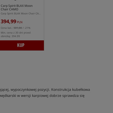
Carp Spirit BLAX Moon
Chair CAMO
Carp Spirit BLAX Moon Chair CAMO – duży fotel karpiowy z siedziskiem kubełkowym
394,99
PLN
Cena kat.:
501,00
/ -21%
Min. cena z 30 dni przed
obniżką: 394.99
KUP
ającej, wypoczynkowej pozycji. Konstrukcja kubełkowa
l wędkarski w wersji karpiowej dobrze sprawdza się