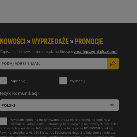
NOWOŚCI
»
WYPRZEDAŻE
»
PROMOCJE
Zapisz się do newslettera i bądź na bieżąco
z najlepszymi okazjami!
Zapisz się
Wypisz się
Język komunikacji
Wyrażam zgodę na otrzymywanie drogą elektroniczną, na podany w
formularzu adres e-mail, informacji handlowych o najnowszych ofertach i
promocjach w e-sklepie. Informacje wysyłane będą przez ROCKWORLD Łukasz
Pawlik z siedzibą w 48-130 Kietrz, ul. Kochanowskiego 21. Udzielenie niniejszej
zgody jest dobrowolne. Mogę ją wycofać w każdej chwili, co skutkować będzie