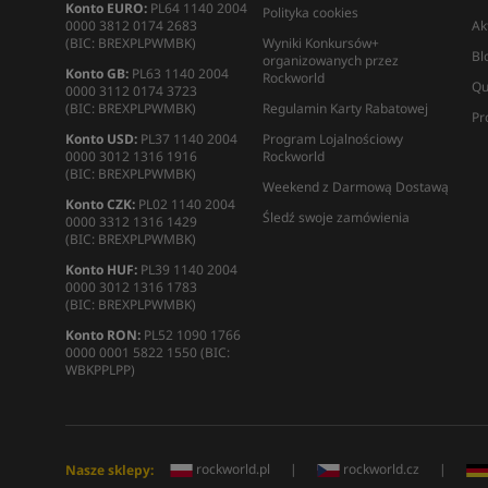
Konto EURO:
PL64 1140 2004
Polityka cookies
0000 3812 0174 2683
Ak
(BIC: BREXPLPWMBK)
Wyniki Konkursów+
Bl
organizowanych przez
Konto GB:
PL63 1140 2004
Rockworld
Qu
0000 3112 0174 3723
(BIC: BREXPLPWMBK)
Regulamin Karty Rabatowej
Pr
Konto USD:
PL37 1140 2004
Program Lojalnościowy
0000 3012 1316 1916
Rockworld
(BIC: BREXPLPWMBK)
Weekend z Darmową Dostawą
Konto CZK:
PL02 1140 2004
Śledź swoje zamówienia
0000 3312 1316 1429
(BIC: BREXPLPWMBK)
Konto HUF:
PL39 1140 2004
0000 3012 1316 1783
(BIC: BREXPLPWMBK)
Konto RON:
PL52 1090 1766
0000 0001 5822 1550 (BIC:
WBKPPLPP)
rockworld.pl
|
rockworld.cz
|
Nasze sklepy: