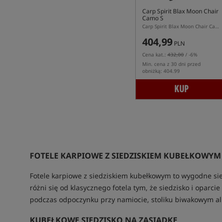
Carp Spirit Blax Moon Chair
Camo S
Carp Spirit Blax Moon Chair Camo S – składany fotel karpiowy z torbą transportową
404,99
PLN
Cena kat.:
432,00
/ -6%
Min. cena z 30 dni przed
obniżką: 404.99
KUP
FOTELE KARPIOWE Z SIEDZISKIEM KUBEŁKOWYM
Fotele karpiowe z siedziskiem kubełkowym to wygodne sied
różni się od klasycznego fotela tym, że siedzisko i oparci
podczas odpoczynku przy namiocie, stoliku biwakowym al
KUBEŁKOWE SIEDZISKO NA ZASIADKĘ