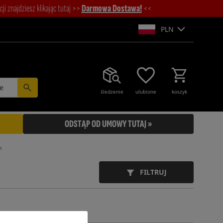
i znajdziesz klikając tutaj >>
Darmowa Dostawa!
<<
PLN
e
śledzenie
ulubione
koszyk
ODSTĄP OD UMOWY TUTAJ »
m
FILTRUJ