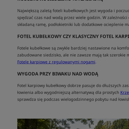
Największą zaletą foteli kubełkowych jest wygoda i poczu
spędzać czas nad wodą przez wiele godzin. W zależności 
składaną ramę, podłokietniki lub dodatkowe ocieplenie ma
FOTEL KUBEŁKOWY CZY KLASYCZNY FOTEL KARP
Fotele kubełkowe są zwykle bardziej nastawione na komfo
zabudowane siedzisko, ale nie zawsze mają tak szerokie m
Fotele karpiowe z regulowanymi nogami
.
WYGODA PRZY BIWAKU NAD WODĄ
Fotel karpiowy kubełkowy dobrze pasuje do dłuższych za
łowienia albo wygodniejszą alternatywą dla prostych
Krze
sprawdza się podczas wielogodzinnego pobytu nad łowis