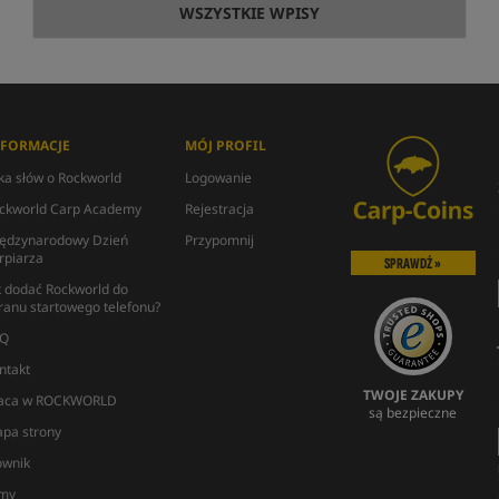
WSZYSTKIE WPISY
NFORMACJE
MÓJ PROFIL
lka słów o Rockworld
Logowanie
ckworld Carp Academy
Rejestracja
ędzynarodowy Dzień
Przypomnij
rpiarza
SPRAWDŹ »
k dodać Rockworld do
ranu startowego telefonu?
Q
ntakt
TWOJE ZAKUPY
aca w ROCKWORLD
są bezpieczne
pa strony
ownik
lmy