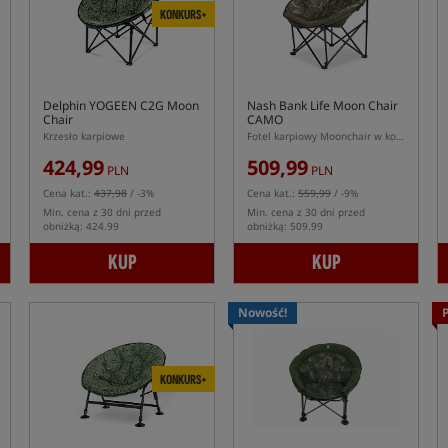
KONKURS+
Delphin YOGEEN C2G Moon
Nash Bank Life Moon Chair
Chair
CAMO
Krzesło karpiowe
Fotel karpiowy Moonchair w kolorze kamuflażu
424,99
509,99
PLN
PLN
Cena kat.:
437,98
/ -3%
Cena kat.:
559,99
/ -9%
Min. cena z 30 dni przed
Min. cena z 30 dni przed
obniżką: 424.99
obniżką: 509.99
KUP
KUP
Nowość!
KONKURS+