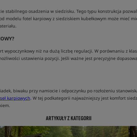
cie stabilnego osadzenia w siedzisku. Tego typu konstrukcja pozwa
od modelu fotel karpiowy z siedziskiem kubełkowym może mieć mię
teriału.
IOWY?
rt wypoczynkowy niż na dużą liczbę regulacji. W porównaniu z kl
ożliwości ustawienia pozycji. Jeśli ważne jest precyzyjne dopasow
siadek, biwaku przy namiocie i odpoczynku po rozłożeniu stanowi
seł karpiowych
. W tej podkategorii najważniejszy jest komfort sied
kiem.
ARTYKUŁY Z KATEGORII