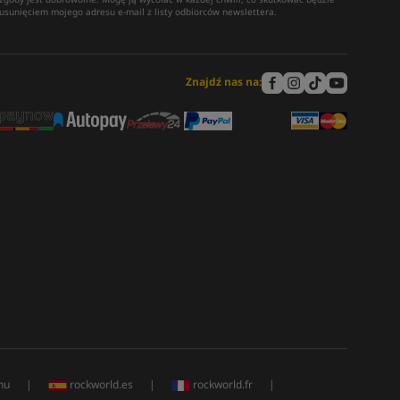
usunięciem mojego adresu e-mail z listy odbiorców newslettera.
Znajdź nas na:
hu
|
rockworld.es
|
rockworld.fr
|