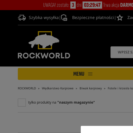
UWAGA! zostało:
3
dni
03:29:46
Trwa akcja
DARMO
Szybka wysyłka
|
Bezpieczne płatności
|
Za
MENU
ROCKWORLD
Wędkarstwo Karpiowe
Biwak karpiowy
Fotele i krzesła 
tylko produkty na
"naszym magazynie"