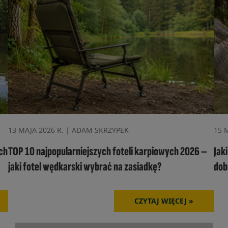
13 MAJA 2026 R. | ADAM SKRZYPEK
15 
ch
TOP 10 najpopularniejszych foteli karpiowych 2026 –
Jak
jaki fotel wędkarski wybrać na zasiadkę?
dob
CZYTAJ WIĘCEJ »