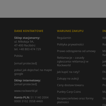
DANE KONTAKTOWE
WARUNKI ZAKUPU
I
Sklep stacjonarny:
Regulamin
Ki
ul. Mikołaja 9A,
Polityka prywatności
Ro
47-400 Racibórz
tel. +48 883 474 729
Prawo odstąpienia od umowy
Mi
Ka
Polska
Reklamacje – zasady
zgłaszania reklamacji w
Ja
[email protected]
Rockworld
ek
pokaż jak dojechać na mapie
Jak kupić na raty?
FA
google
Zakupy na aukcji
Ko
Sklep internetowy:
[email protected]
Ceny dostaw towaru
Pr
www.rockworld.pl
Punkty Carp Coins
Ma
Konto PLN:
51 1140 2004
Bezpieczeństwo oraz formy
Sł
0000 3102 3558 4460
płatności
Fi