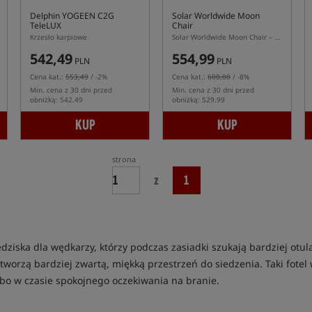
Delphin YOGEEN C2G
Solar Worldwide Moon
TeleLUX
Chair
Krzesło karpiowe
Solar Worldwide Moon Chair – kubełkowy fotel karpiowy Worldwide Camo
542,49
554,99
PLN
PLN
Cena kat.:
553,49
/ -2%
Cena kat.:
600,00
/ -8%
Min. cena z 30 dni przed
Min. cena z 30 dni przed
obniżką: 542.49
obniżką: 529.99
KUP
KUP
strona
z
1
ziska dla wędkarzy, którzy podczas zasiadki szukają bardziej otul
e tworzą bardziej zwartą, miękką przestrzeń do siedzenia. Taki fote
bo w czasie spokojnego oczekiwania na branie.