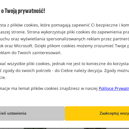
Promocja
o Twoją prywatność!
3,0
5,0
sta z plików cookies, które pomagają zapewnić Ci bezpieczne i ko
aszej stronie. Strona wykorzystuje pliki cookies do zapewnienia p
 ruchu oraz wyświetlania spersonalizowanych reklam przez partneró
ok oraz Microsoft. Dzięki plikom cookies możemy zrozumieć Twoje p
eklam do Twoich zainteresowań.
Trakker Levelite Camo Luna
Sonik SK-TEK Sunchair
Chair
ć wszystkie pliki cookies, jednak nie jest to konieczne do korzysta
Fotel karpiowy
Fotel karpiowy
 zgody do swoich potrzeb - do Ciebie należy decyzja. Zgody możn
694,90
584,99
PLN
PLN
ie.
otrzymujesz
5,86 pkt
Cena kat.:
721,99
/ -19%
Min. cena z 30 dni przed
macje ma temat plików cookies znajdziesz w naszej
Polityce Prywat
obniżką: 584.99
KUP
KUP
ień ustawienia
Zaakceptuj wszy
Promocja
Promocja
5,0