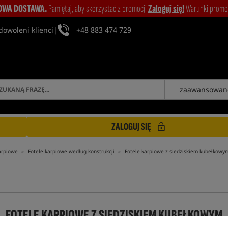
WA DOSTAWA.
Pamiętaj, aby skorzystać z promocji
Zaloguj się!
Warunki promocj
dowoleni klienci
|
+48 883 474 729
zaawansowan
ZALOGUJ SIĘ
karpiowe
Fotele karpiowe według konstrukcji
Fotele karpiowe z siedziskiem kubełkowy
FOTELE KARPIOWE Z SIEDZISKIEM KUBEŁKOWYM