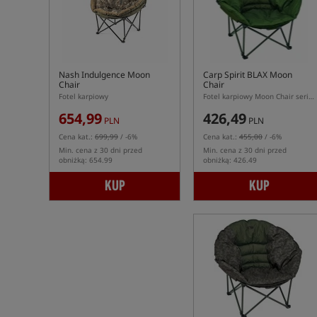
Nash Indulgence Moon
Carp Spirit BLAX Moon
Chair
Chair
Fotel karpiowy
Fotel karpiowy Moon Chair serii BLAX
654,99
426,49
PLN
PLN
Cena kat.:
699,99
/ -6%
Cena kat.:
455,00
/ -6%
Min. cena z 30 dni przed
Min. cena z 30 dni przed
obniżką: 654.99
obniżką: 426.49
KUP
KUP