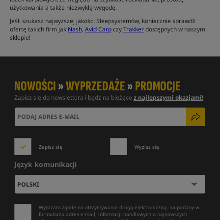
użytkowania a także niezwykłą wygodę.
Jeśli szukasz najwyższej jakości Sleepsystemów, koniecznie sprawdź
ofertę takich firm jak
Nash
,
Avid Carp
czy
Trakker
dostępnych w naszym
sklepie!
NOWOŚCI
»
WYPRZEDAŻE
»
PROMOCJE
Zapisz się do newslettera i bądź na bieżąco
z najlepszymi okazjami!
Zapisz się
Wypisz się
Język komunikacji
Wyrażam zgodę na otrzymywanie drogą elektroniczną, na podany w
formularzu adres e-mail, informacji handlowych o najnowszych