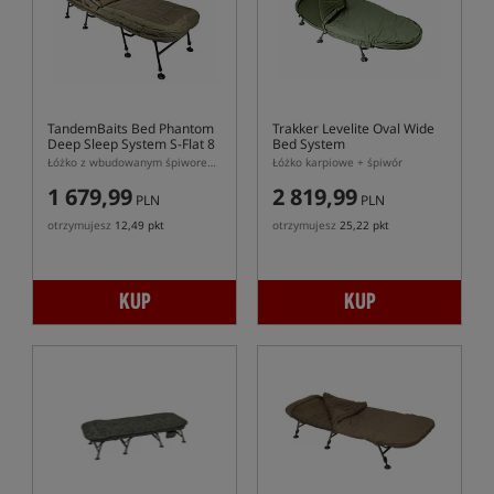
TandemBaits Bed Phantom
Trakker Levelite Oval Wide
Deep Sleep System S-Flat 8
Bed System
Legs
Łóżko z wbudowanym śpiworem (sleepsystem) na 8 nogach
Łóżko karpiowe + śpiwór
1 679,99
2 819,99
PLN
PLN
otrzymujesz
12,49 pkt
otrzymujesz
25,22 pkt
KUP
KUP