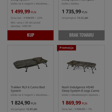
Łóżko na 6 nogach z wbudowaną kołdrą w kolorze kamuflażu
Łóżko z kołdrą
1 499,99
1 735,99
PLN
PLN
Cena kat.:
1 934,99
/ -22%
otrzymujesz
15,52 pkt
Min. cena z 30 dni przed
obniżką: 1499.99
KUP
BRAK TOWARU
Promocja
Trakker RLX 6 Camo Bed
Nash Indulgence HD40
System
Sleep System 8 Legs Camo
Łóżko na 6 nogach z wbudowaną kołdrą (Sleepsystem)
Łóżko z wbudowanym śpiworem Nash Indulgence HD40 na 8 nogach
1 824,90
1 869,99
PLN
PLN
otrzymujesz
16,89 pkt
Cena kat.:
1 999,99
/ -7%