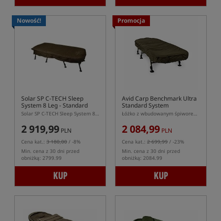
Nowość!
Promocja
Solar SP C-TECH Sleep
Avid Carp Benchmark Ultra
System 8 Leg - Standard
Standard System
Solar SP C-TECH Sleep System 8 Leg Standard – 8-nożny sleepsystem
Łóżko z wbudowanym śpiworem serii Ultra System
2 919,99
2 084,99
PLN
PLN
Cena kat.:
3 180,00
/ -8%
Cena kat.:
2 699,99
/ -23%
Min. cena z 30 dni przed
Min. cena z 30 dni przed
obniżką: 2799.99
obniżką: 2084.99
KUP
KUP