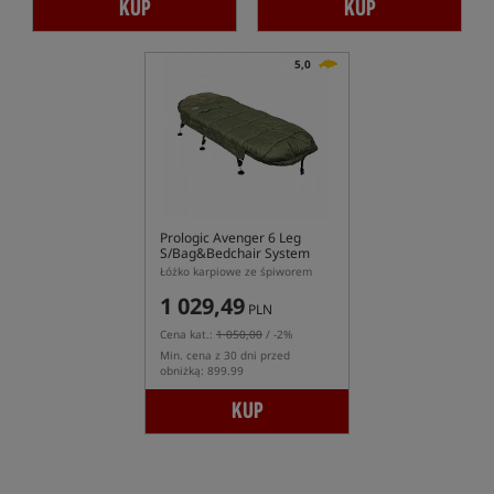
KUP
KUP
5,0
Prologic Avenger 6 Leg
S/Bag&Bedchair System
Łóżko karpiowe ze śpiworem
1 029,49
PLN
Cena kat.:
1 050,00
/ -2%
Min. cena z 30 dni przed
obniżką: 899.99
KUP