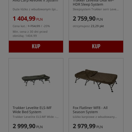
Avid Carp Revolve X System
Trakker Levelite Oval MF-
HDR Sleep System
Duże łóżko z wbudowanym śpiworem serii Revolve
Sleepsystem Trakker serii Levelite MF-HDR
1 404,99
2 759,90
PLN
PLN
Cena kat.:
1 754,99
/ -20%
otrzymujesz
23,29 pkt
Min. cena z 30 dni przed
obniżką: 1404.99
KUP
KUP
Trakker Levelite ELS-MF
Fox Flatliner MF8 - All
Wide Bed System
Season System
Trakker Levelite ELS-MF Wide – szeroki sleepsystem karpiowy z materacem memory foam
Łóżko karpiowe z wbudowanym śpiworem Ventec All Season i materacem memory foam
2 999,90
2 979,99
PLN
PLN