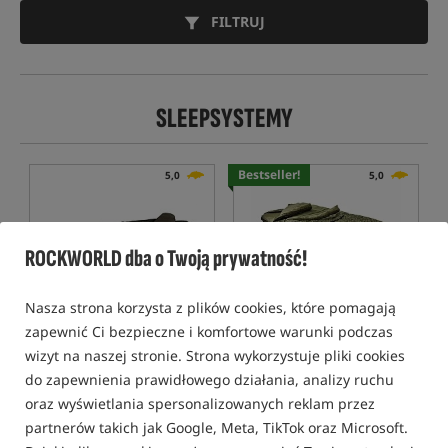
FILTRUJ
SLEEPSYSTEMY
Bestseller!
5,0
5,0
ROCKWORLD dba o Twoją prywatność!
Nasza strona korzysta z plików cookies, które pomagają
zapewnić Ci bezpieczne i komfortowe warunki podczas
Nash Scope OPS 4 Fold
Solar SP C-TECH Memory
Sleep System MK II
Foam Sleep System MKII -
wizyt na naszej stronie. Strona wykorzystuje pliki cookies
Wide
Mobilne łóżko karpiowe
Duże łóżko z wbudowanym śpiworem (sleepsystem)
do zapewnienia prawidłowego działania, analizy ruchu
1 999,99
3 089,99
PLN
PLN
oraz wyświetlania spersonalizowanych reklam przez
otrzymujesz
12,60 pkt
Cena kat.:
3 370,00
/ -8%
partnerów takich jak Google, Meta, TikTok oraz Microsoft.
Min. cena z 30 dni przed