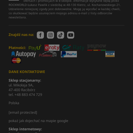
ofertach i promocjach w e-sklepie. Informacje wysyłane będą przez
ROCKWORLD Łukasz Pawlik z siedzibą w 48-130 Kietrz, ul. Kochanowskiego 21.
Udzielenie niniejszej zgody jest dobrowolne. Mogę ją wycofać w każdej chwili,
co skutkować będzie usunięciem mojego adresu e-mail z listy odbiorców
newslettera.
Znajdź nas na:
Płatności:
DANE KONTAKTOWE
Sklep stacjonarny:
ul. Mikołaja 9A,
47-400 Racibórz
tel. +48 883 474 729
Polska
[email protected]
pokaż jak dojechać na mapie google
Sklep internetowy: