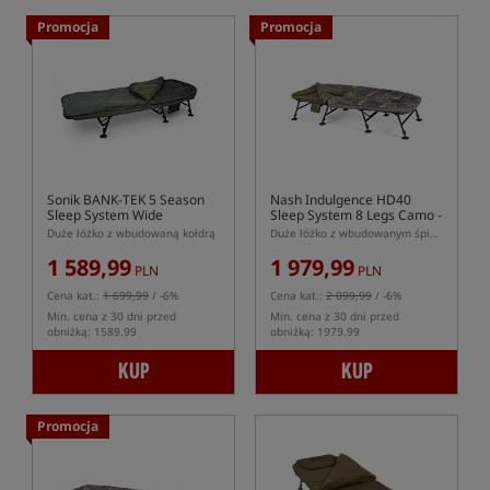
Promocja
Promocja
Sonik BANK-TEK 5 Season
Nash Indulgence HD40
Sleep System Wide
Sleep System 8 Legs Camo -
Wide
Duże łóżko z wbudowaną kołdrą
Duże łóżko z wbudowanym śpiworem Nash Indulgence HD40 na 8 nogach
1 589,99
1 979,99
PLN
PLN
Cena kat.:
1 699,99
/ -6%
Cena kat.:
2 099,99
/ -6%
Min. cena z 30 dni przed
Min. cena z 30 dni przed
obniżką: 1589.99
obniżką: 1979.99
KUP
KUP
Promocja