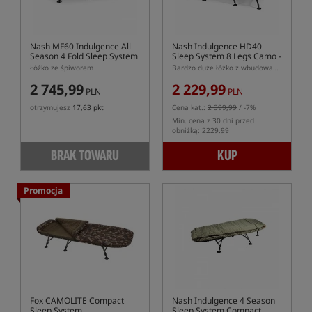
Nash MF60 Indulgence All
Nash Indulgence HD40
Season 4 Fold Sleep System
Sleep System 8 Legs Camo -
Emperor
Łóżko ze śpiworem
Bardzo duże łóżko z wbudowanym śpiworem Nash Indulgence HD40 na 8 nogach
2 745,99
2 229,99
PLN
PLN
otrzymujesz
17,63 pkt
Cena kat.:
2 399,99
/ -7%
Min. cena z 30 dni przed
obniżką: 2229.99
BRAK TOWARU
KUP
Promocja
Fox CAMOLITE Compact
Nash Indulgence 4 Season
Sleep System
Sleep System Compact