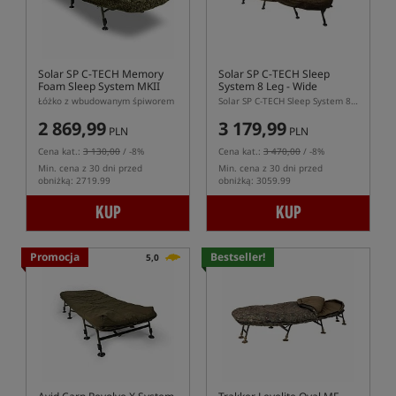
Solar SP C-TECH Memory
Solar SP C-TECH Sleep
Foam Sleep System MKII
System 8 Leg - Wide
Łóżko z wbudowanym śpiworem
Solar SP C-TECH Sleep System 8 Leg Wide – szeroki sleepsystem
2 869,99
3 179,99
PLN
PLN
Cena kat.:
3 130,00
/ -8%
Cena kat.:
3 470,00
/ -8%
Min. cena z 30 dni przed
Min. cena z 30 dni przed
obniżką: 2719.99
obniżką: 3059.99
KUP
KUP
Promocja
Bestseller!
5,0