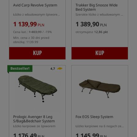
Avid Carp Revolve System
Trakker Big Snooze Wide
Bed System
Łóżko z wbudowanym śpiworem serii Revolve
Szerokie łóżko z wbudowanym śpiworem Trakker
1 139,99
1 389,90
PLN
PLN
Cena kat.:
1 403,99
/ -19%
otrzymujesz
12,86 pkt
Min. cena z 30 dni przed
obniżką: 1139.99
KUP
KUP
Bestseller!
4,7
Prologic Avenger 8 Leg
Fox EOS Sleep System
S/Bag&Bedchair System
Łóżko karpiowe ze śpiworem
Łóżko karpiowe na 6 nogach ze zintegrowanym śpiworem 3-sezonowym
1 176,49
1 145,99
PLN
PLN