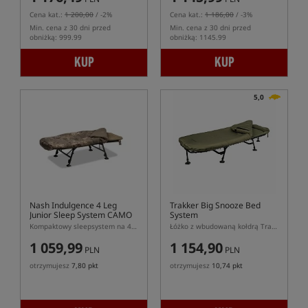
Cena kat.:
1 200,00
/ -2%
Cena kat.:
1 186,00
/ -3%
Min. cena z 30 dni przed
Min. cena z 30 dni przed
obniżką: 999.99
obniżką: 1145.99
KUP
KUP
5,0
Nash Indulgence 4 Leg
Trakker Big Snooze Bed
Junior Sleep System CAMO
System
Kompaktowy sleepsystem na 4 nogach dla młodych karpiarzy
Łóżko z wbudowaną kołdrą Trakker
1 059,99
1 154,90
PLN
PLN
otrzymujesz
7,80 pkt
otrzymujesz
10,74 pkt