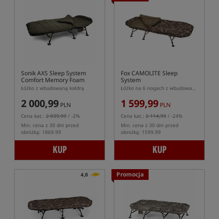
Sonik AXS Sleep System
Fox CAMOLITE Sleep
Comfort Memory Foam
System
Łóżko z wbudowaną kołdrą
Łóżko na 6 nogach z wbudowaną kołdrą w kolorze kamuflażu
2 000,99
1 599,99
PLN
PLN
Cena kat.:
2 039,99
/ -2%
Cena kat.:
2 114,99
/ -24%
Min. cena z 30 dni przed
Min. cena z 30 dni przed
obniżką: 1869.99
obniżką: 1599.99
KUP
KUP
Promocja
4,0