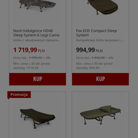
Nash Indulgence HD40
Fox EOS Compact Sleep
Sleep System 6 Legs Camo
System
Łóżko z wbudowanym śpiworem Nash Indulgence HD40 na 6 nogach
Kompaktowe łóżko karpiowe z wbudowanym 3-sezonowym śpiworem
1 719,99
994,99
PLN
PLN
Cena kat.:
1 799,99
/ -4%
Cena kat.:
1 032,00
/ -4%
Min. cena z 30 dni przed
Min. cena z 30 dni przed
obniżką: 1719.99
obniżką: 994.99
KUP
KUP
Promocja