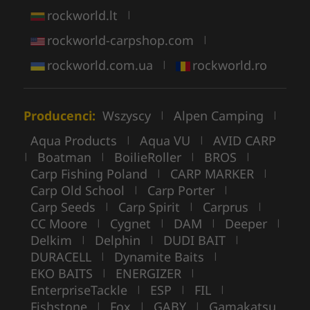
rockworld.lt
|
rockworld-carpshop.com
|
rockworld.com.ua
rockworld.ro
|
Producenci:
Wszyscy
Alpen Camping
|
|
Aqua Products
Aqua VU
AVID CARP
|
|
Boatman
BoilieRoller
BROS
|
|
|
|
Carp Fishing Poland
CARP MARKER
|
|
Carp Old School
Carp Porter
|
|
Carp Seeds
Carp Spirit
Carprus
|
|
|
CC Moore
Cygnet
DAM
Deeper
|
|
|
|
Delkim
Delphin
DUDI BAIT
|
|
|
DURACELL
Dynamite Baits
|
|
EKO BAITS
ENERGIZER
|
|
EnterpriseTackle
ESP
FIL
|
|
|
Fishstone
Fox
GABY
Gamakatsu
|
|
|