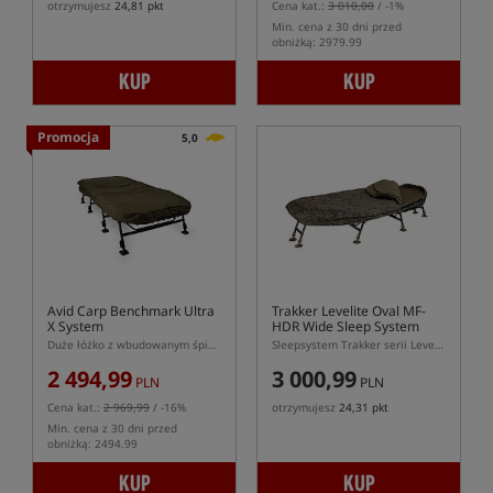
otrzymujesz
24,81 pkt
Cena kat.:
3 010,00
/ -1%
Min. cena z 30 dni przed
obniżką: 2979.99
KUP
KUP
Promocja
5,0
Avid Carp Benchmark Ultra
Trakker Levelite Oval MF-
X System
HDR Wide Sleep System
Duże łóżko z wbudowanym śpiworem serii Ultra System
Sleepsystem Trakker serii Levelite MF-HDR w wersji szerokiej
2 494,99
3 000,99
PLN
PLN
Cena kat.:
2 969,99
/ -16%
otrzymujesz
24,31 pkt
Min. cena z 30 dni przed
obniżką: 2494.99
KUP
KUP