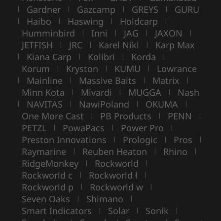
Gardner
Gazcamp
GREYS
GURU
|
|
|
|
Haibo
Haswing
Holdcarp
|
|
|
|
Humminbird
Inni
JAG
JAXON
|
|
|
|
JETFISH
JRC
Karel Nikl
Karp Max
|
|
|
Kiana Carp
Kolibri
Korda
|
|
|
|
Korum
Kryston
KUMU
Lowrance
|
|
|
Mainline
Massive Baits
Matrix
|
|
|
|
Minn Kota
Mivardi
MUGGA
Nash
|
|
|
NAVITAS
NawiPoland
OKUMA
|
|
|
|
One More Cast
PB Products
PENN
|
|
|
PETZL
PowaPacs
Power Pro
|
|
|
Preston Innovations
Prologic
Pros
|
|
|
Raymarine
Reuben Heaton
Rhino
|
|
|
RidgeMonkey
Rockworld
|
|
Rockworld c
Rockworld ł
|
|
Rockworld p
Rockworld w
|
|
Seven Oaks
Shimano
|
|
Smart Indicators
Solar
Sonik
|
|
|