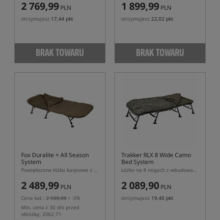
2 769,99
1 899,99
PLN
PLN
otrzymujesz
17,44 pkt
otrzymujesz
22,02 pkt
BRAK TOWARU
BRAK TOWARU
Fox Duralite + All Season
Trakker RLX 8 Wide Camo
System
Bed System
Powiększone łóżko karpiowe z wbudowanym całorocznym śpiworem Ventec
Łóżko na 8 nogach z wbudowaną kołdrą (Sleepsystem)
2 489,99
2 089,90
PLN
PLN
Cena kat.:
2 580,00
/ -3%
otrzymujesz
19,40 pkt
Min. cena z 30 dni przed
obniżką: 2062.71