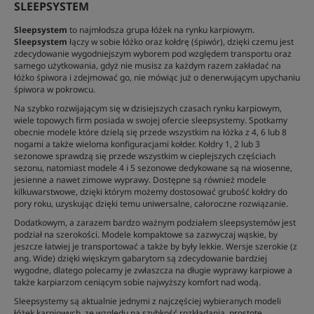
SLEEPSYSTEM
Sleepsystem
to najmłodsza grupa łóżek na rynku karpiowym.
Sleepsystem
łączy w sobie łóżko oraz kołdrę (śpiwór), dzięki czemu jest
zdecydowanie wygodniejszym wyborem pod względem transportu oraz
samego użytkowania, gdyż nie musisz za każdym razem zakładać na
łóżko śpiwora i zdejmować go, nie mówiąc już o denerwującym upychaniu
śpiwora w pokrowcu.
Na szybko rozwijającym się w dzisiejszych czasach rynku karpiowym,
wiele topowych firm posiada w swojej ofercie sleepsystemy. Spotkamy
obecnie modele które dzielą się przede wszystkim na łóżka z 4, 6 lub 8
nogami a także wieloma konfiguracjami kołder. Kołdry 1, 2 lub 3
sezonowe sprawdzą się przede wszystkim w cieplejszych częściach
sezonu, natomiast modele 4 i 5 sezonowe dedykowane są na wiosenne,
jesienne a nawet zimowe wyprawy. Dostępne są również modele
kilkuwarstwowe, dzięki którym możemy dostosować grubość kołdry do
pory roku, uzyskując dzięki temu uniwersalne, całoroczne rozwiązanie.
Dodatkowym, a zarazem bardzo ważnym podziałem sleepsystemów jest
podział na szerokości. Modele kompaktowe sa zazwyczaj wąskie, by
jeszcze łatwiej je transportować a także by były lekkie. Wersje szerokie (z
ang. Wide) dzięki więskzym gabarytom są zdecydowanie bardziej
wygodne, dlatego polecamy je zwłaszcza na długie wyprawy karpiowe a
także karpiarzom ceniącym sobie najwyższy komfort nad wodą.
Sleepsystemy są aktualnie jednymi z najczęściej wybieranych modeli
łóżek karpiowych, ze względu na szybkość rozkładania, prostotę