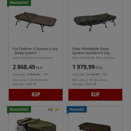
Bestseller!
Fox Flatliner X System 6 Leg
Solar Worldwide Sleep
- Sleep System
System Standard 6 Leg
Łózko karpiowe ze śpiworem
Solar Worldwide Sleep System Standard 6 Leg – karpiowy sleepsystem z modułowym śpiworem 5-sezonowym
2 868,49
1 979,99
PLN
PLN
Cena kat.:
2 924,99
/ -2%
Cena kat.:
2 150,00
/ -8%
Min. cena z 30 dni przed
Min. cena z 30 dni przed
obniżką: 2489.99
obniżką: 1864.99
KUP
KUP
Bestseller!
Nowość!
5,0