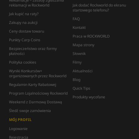
Reklamacje – zasady zgłaszania
reklamacji w Rockworld
Jak dodać Rockworld do ekranu
startowego telefonu?
Jak kupić na raty?
FAQ
Zakupy na aukcji
Kontakt
Ceny dostaw towaru
Praca w ROCKWORLD
Punkty Carp Coins
Mapa strony
Bezpieczeństwo oraz formy
płatności
Słownik
Polityka cookies
Filmy
Wyniki Konkursów+
Aktualności
organizowanych przez Rockworld
Blog
Regulamin Karty Rabatowej
Quick Tips
Program Lojalnościowy Rockworld
Produkty wycofane
Weekend z Darmową Dostawą
Śledź swoje zamówienia
MÓJ PROFIL
Logowanie
Rejestracja