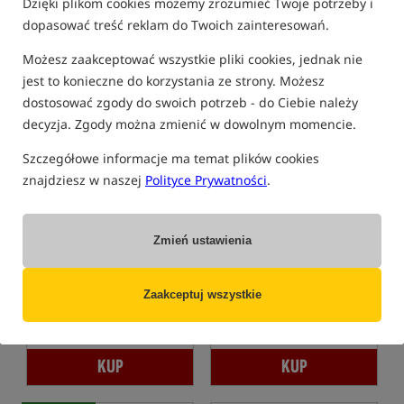
Dzięki plikom cookies możemy zrozumieć Twoje potrzeby i
obniżką: 2989.99
dopasować treść reklam do Twoich zainteresowań.
KUP
KUP
Możesz zaakceptować wszystkie pliki cookies, jednak nie
jest to konieczne do korzystania ze strony. Możesz
Bestseller!
5,0
dostosować zgody do swoich potrzeb - do Ciebie należy
decyzja. Zgody można zmienić w dowolnym momencie.
Szczegółowe informacje ma temat plików cookies
znajdziesz w naszej
Polityce Prywatności
.
Nash MF60 Indulgence SS4
Solar Worldwide Sleep
5 Season Mk II
System Wide 8 Leg
Zmień ustawienia
Łóżko z dwuwarstwowym śpiworem
Solar Worldwide Sleep System Wide 8 Leg – szeroki sleepsystem karpiowy z modułowym śpiworem 5-sezono
2 999,99
2 219,99
PLN
PLN
Zaakceptuj wszystkie
otrzymujesz
18,89 pkt
Cena kat.:
2 410,00
/ -8%
Min. cena z 30 dni przed
obniżką: 2109.99
KUP
KUP