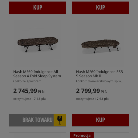
KUP
KUP
Nash MF60 Indulgence All
Nash MF60 Indulgence SS3
Season 4 Fold Sleep System
5 Season Mk II
- POWYSTAWOWY
Łóżko ze śpiworem
Łóżko z dwuwarstwowym śpiworem
2 745,99
2 799,99
PLN
PLN
otrzymujesz
17,63 pkt
otrzymujesz
17,63 pkt
BRAK TOWARU
KUP
Promocja