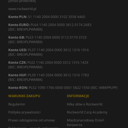
[email protected]
www.rockworld.pl
Konto PLN:
51 1140 2004 0000 3102 3558 4460
Konto EURO:
PL64 1140 2004 0000 3812 0174 2683
(BIC: BREXPLPWMBK)
Konto GB:
PL63 1140 2004 0000 3112 0174 3723
(BIC: BREXPLPWMBK)
Konto USD:
PL37 1140 2004 0000 3012 1316 1916
(BIC: BREXPLPWMBK)
Konto CZK:
PL02 1140 2004 0000 3312 1316 1429
(BIC: BREXPLPWMBK)
Konto HUF:
PL39 1140 2004 0000 3012 1316 1783
(BIC: BREXPLPWMBK)
Konto RON:
PL52 1090 1766 0000 0001 5822 1550 (BIC: WBKPPLPP)
WARUNKI ZAKUPU
INFORMACJE
Regulamin
Kilka słów o Rockworld
Polityka prywatności
Rockworld Carp Academy
Prawo odstąpienia od umowy
Międzynarodowy Dzień
Karpiarza