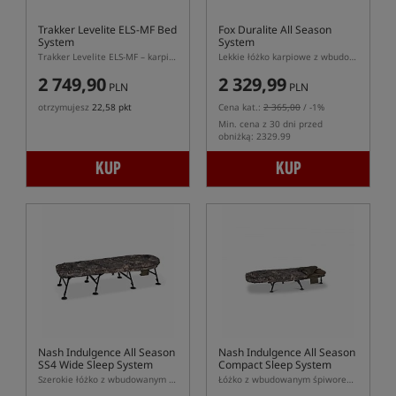
Trakker Levelite ELS-MF Bed
Fox Duralite All Season
System
System
Trakker Levelite ELS-MF – karpiowy sleepsystem z materacem memory foam
Lekkie łóżko karpiowe z wbudowanym śpiworem Ventec All Season
2 749,90
2 329,99
PLN
PLN
otrzymujesz
22,58 pkt
Cena kat.:
2 365,00
/ -1%
Min. cena z 30 dni przed
obniżką: 2329.99
KUP
KUP
Nash Indulgence All Season
Nash Indulgence All Season
SS4 Wide Sleep System
Compact Sleep System
Szerokie łóżko z wbudowanym śpiworem (Sleep System)
Łóżko z wbudowanym śpiworem (Sleep System)