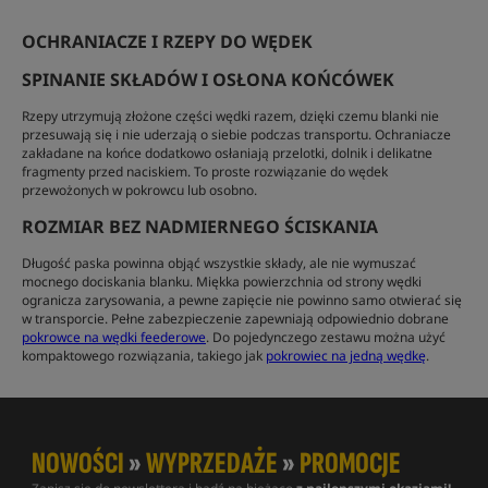
OCHRANIACZE I RZEPY DO WĘDEK
SPINANIE SKŁADÓW I OSŁONA KOŃCÓWEK
Rzepy utrzymują złożone części wędki razem, dzięki czemu blanki nie
przesuwają się i nie uderzają o siebie podczas transportu. Ochraniacze
zakładane na końce dodatkowo osłaniają przelotki, dolnik i delikatne
fragmenty przed naciskiem. To proste rozwiązanie do wędek
przewożonych w pokrowcu lub osobno.
ROZMIAR BEZ NADMIERNEGO ŚCISKANIA
Długość paska powinna objąć wszystkie składy, ale nie wymuszać
mocnego dociskania blanku. Miękka powierzchnia od strony wędki
ogranicza zarysowania, a pewne zapięcie nie powinno samo otwierać się
w transporcie. Pełne zabezpieczenie zapewniają odpowiednio dobrane
pokrowce na wędki feederowe
. Do pojedynczego zestawu można użyć
kompaktowego rozwiązania, takiego jak
pokrowiec na jedną wędkę
.
NOWOŚCI
»
WYPRZEDAŻE
»
PROMOCJE