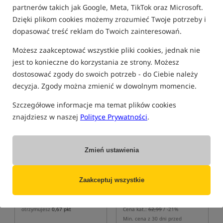
partnerów takich jak Google, Meta, TikTok oraz Microsoft.
FILTRUJ
Dzięki plikom cookies możemy zrozumieć Twoje potrzeby i
dopasować treść reklam do Twoich zainteresowań.
Możesz zaakceptować wszystkie pliki cookies, jednak nie
OCHRANIACZE I RZEPY NA WĘDKI
jest to konieczne do korzystania ze strony. Możesz
dostosować zgody do swoich potrzeb - do Ciebie należy
decyzja. Zgody można zmienić w dowolnym momencie.
Bestseller!
Promocja
5,0
Szczegółowe informacje ma temat plików cookies
znajdziesz w naszej
Polityce Prywatności
.
Zmień ustawienia
GURU Tops and Tails
Matrix Rod Tip & Butt
Protectors
Zaakceptuj wszystkie
Ochraniacze transportowe do wędki
Ochraniacze transportowe do wędki
84,99
49,99
PLN
PLN
otrzymujesz
0,67 pkt
Cena kat.:
62,99
/ -21%
Min. cena z 30 dni przed