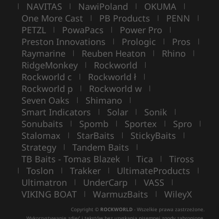
NAVITAS
NawiPoland
OKUMA
|
|
|
|
One More Cast
PB Products
PENN
|
|
|
PETZL
PowaPacs
Power Pro
|
|
|
Preston Innovations
Prologic
Pros
|
|
|
Raymarine
Reuben Heaton
Rhino
|
|
|
RidgeMonkey
Rockworld
|
|
Rockworld c
Rockworld ł
|
|
Rockworld p
Rockworld w
|
|
Seven Oaks
Shimano
|
|
Smart Indicators
Solar
Sonik
|
|
|
Sonubaits
Spomb
Sportex
Spro
|
|
|
|
Stalomax
StarBaits
StickyBaits
|
|
|
Strategy
Tandem Baits
|
|
TB Baits - Tomas Blazek
Tica
Tiross
|
|
Toslon
Trakker
UltimateProducts
|
|
|
|
Ultimatron
UnderCarp
VASS
|
|
|
VIKING BOAT
WarmuzBaits
WileyX
|
|
Copyright ©
ROCKWORLD
- Wszelkie prawa zastrzeżone.
Wykorzystywanie zdjęć i tekstów bez uzyskania pisemnej zgody zabronione.