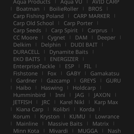
Aqua Products
Aqua VU
AVID CARP
|
|
Boatman
BoilieRoller
BROS
|
|
|
|
Carp Fishing Poland
CARP MARKER
|
|
Carp Old School
Carp Porter
|
|
Carp Seeds
Carp Spirit
Carprus
|
|
|
CC Moore
Cygnet
DAM
Deeper
|
|
|
|
Delkim
Delphin
DUDI BAIT
|
|
|
DURACELL
Dynamite Baits
|
|
EKO BAITS
ENERGIZER
|
|
EnterpriseTackle
ESP
FIL
|
|
|
Fishstone
Fox
GABY
Gamakatsu
|
|
|
Gardner
Gazcamp
GREYS
GURU
|
|
|
|
Haibo
Haswing
Holdcarp
|
|
|
|
Humminbird
Inni
JAG
JAXON
|
|
|
|
JETFISH
JRC
Karel Nikl
Karp Max
|
|
|
Kiana Carp
Kolibri
Korda
|
|
|
|
Korum
Kryston
KUMU
Lowrance
|
|
|
Mainline
Massive Baits
Matrix
|
|
|
|
Minn Kota
Mivardi
MUGGA
Nash
|
|
|