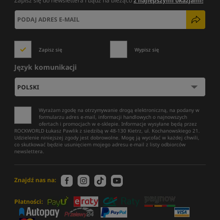
Zapisz się do newslettera i bądź na bieżąco
z najlepszymi okazjami!
Zapisz się
Wypisz się
Język komunikacji
Wyrażam zgodę na otrzymywanie drogą elektroniczną, na podany w
formularzu adres e-mail, informacji handlowych o najnowszych
ofertach i promocjach w e-sklepie. Informacje wysyłane będą przez
ROCKWORLD Łukasz Pawlik z siedzibą w 48-130 Kietrz, ul. Kochanowskiego 21.
Udzielenie niniejszej zgody jest dobrowolne. Mogę ją wycofać w każdej chwili,
co skutkować będzie usunięciem mojego adresu e-mail z listy odbiorców
newslettera.
Znajdź nas na:
Płatności: