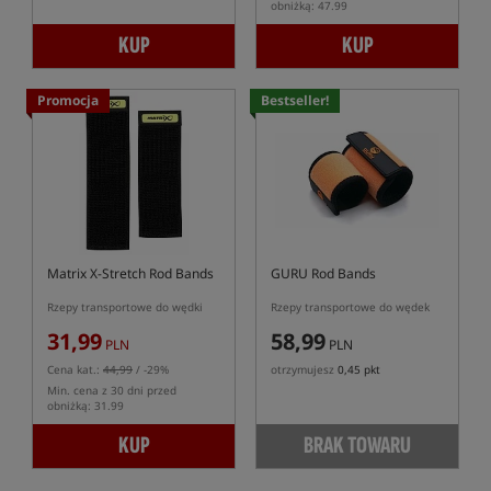
obniżką: 47.99
KUP
KUP
Promocja
Bestseller!
Matrix X-Stretch Rod Bands
GURU Rod Bands
Rzepy transportowe do wędki
Rzepy transportowe do wędek
31,99
58,99
PLN
PLN
Cena kat.:
44,99
/ -29%
otrzymujesz
0,45 pkt
Min. cena z 30 dni przed
obniżką: 31.99
KUP
BRAK TOWARU