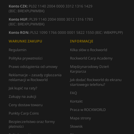
Konto CZK:
PL02 1140 2004 0000 3312 1316 1429
(BIC: BREXPLPWMBK)
Konto HUF:
PL39 1140 2004 0000 3012 1316 1783
(BIC: BREXPLPWMBK)
Konto RON:
PL52 1090 1766 0000 0001 5822 1550 (BIC: WBKPPLPP)
WARUNKI ZAKUPU
INFORMACJE
Regulamin
Kilka słów o Rockworld
Polityka prywatności
Rockworld Carp Academy
Prawo odstąpienia od umowy
Międzynarodowy Dzień
Karpiarza
Reklamacje – zasady zgłaszania
reklamacji w Rockworld
Jak dodać Rockworld do ekranu
startowego telefonu?
Jak kupić na raty?
FAQ
Zakupy na aukcji
Kontakt
Ceny dostaw towaru
Praca w ROCKWORLD
Punkty Carp Coins
Mapa strony
Bezpieczeństwo oraz formy
płatności
Słownik