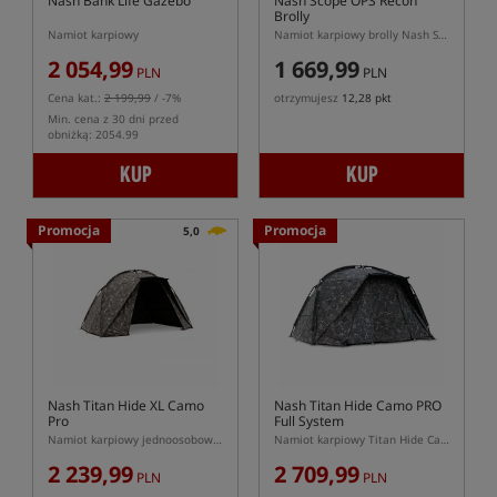
Nash Bank Life Gazebo
Nash Scope OPS Recon
Brolly
Namiot karpiowy
Namiot karpiowy brolly Nash Scope OPS Recon
2 054,99
1 669,99
PLN
PLN
Cena kat.:
2 199,99
/ -7%
otrzymujesz
12,28 pkt
Min. cena z 30 dni przed
obniżką: 2054.99
KUP
KUP
Promocja
Promocja
5,0
Nash Titan Hide XL Camo
Nash Titan Hide Camo PRO
Pro
Full System
Namiot karpiowy jednoosobowy XL
Namiot karpiowy Titan Hide Camo Pro w zestawie z panelami przednimi oraz podłogą
2 239,99
2 709,99
PLN
PLN