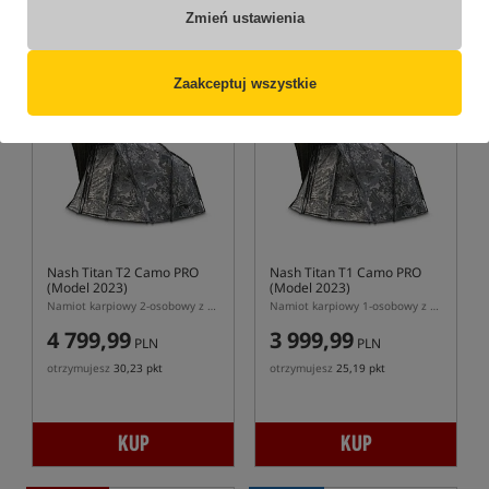
obniżką: 5354.99
Zmień ustawienia
KUP
KUP
Zaakceptuj wszystkie
Bestseller!
Bestseller!
4,0
5,0
Nash Titan T2 Camo PRO
Nash Titan T1 Camo PRO
(Model 2023)
(Model 2023)
Namiot karpiowy 2-osobowy z kapsułą wewnętrzną
Namiot karpiowy 1-osobowy z kapsułą wewnętrzną
4 799,99
3 999,99
PLN
PLN
otrzymujesz
30,23 pkt
otrzymujesz
25,19 pkt
KUP
KUP