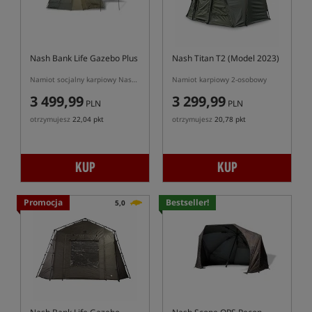
Nash Bank Life Gazebo Plus
Nash Titan T2 (Model 2023)
Namiot socjalny karpiowy Nash Gazebo Plus
Namiot karpiowy 2-osobowy
3 499,99
3 299,99
PLN
PLN
otrzymujesz
22,04 pkt
otrzymujesz
20,78 pkt
KUP
KUP
Promocja
Bestseller!
5,0