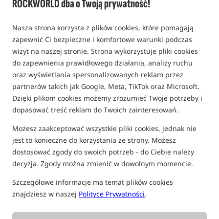
ROCKWORLD dba o Twoją prywatność!
FILTRUJ
Nasza strona korzysta z plików cookies, które pomagają
zapewnić Ci bezpieczne i komfortowe warunki podczas
wizyt na naszej stronie. Strona wykorzystuje pliki cookies
NAMIOTY KARPIOWE NASH
do zapewnienia prawidłowego działania, analizy ruchu
oraz wyświetlania spersonalizowanych reklam przez
Promocja
Bestseller!
partnerów takich jak Google, Meta, TikTok oraz Microsoft.
5,0
Dzięki plikom cookies możemy zrozumieć Twoje potrzeby i
dopasować treść reklam do Twoich zainteresowań.
Możesz zaakceptować wszystkie pliki cookies, jednak nie
jest to konieczne do korzystania ze strony. Możesz
dostosować zgody do swoich potrzeb - do Ciebie należy
Nash Bank Life Blockhouse
Nash Bank Life Gazebo
decyzja. Zgody można zmienić w dowolnym momencie.
Camo PRO (2025)
Camo PRO
Namiot karpiowy
Namiot socjalny
Szczegółowe informacje ma temat plików cookies
5 354,99
4 799,99
znajdziesz w naszej
Polityce Prywatności
.
PLN
PLN
Cena kat.:
5 699,99
/ -6%
otrzymujesz
30,23 pkt
Min. cena z 30 dni przed