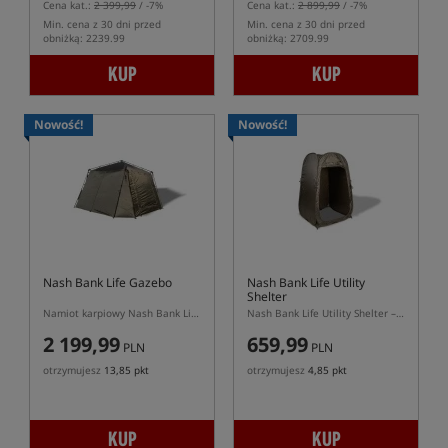
Cena kat.:
2 399,99
/ -7%
Cena kat.:
2 899,99
/ -7%
Min. cena z 30 dni przed
Min. cena z 30 dni przed
obniżką: 2239.99
obniżką: 2709.99
KUP
KUP
Nowość!
Nowość!
Nash Bank Life Gazebo
Nash Bank Life Utility
Shelter
Namiot karpiowy Nash Bank Life Gazebo
Nash Bank Life Utility Shelter – namiot toaleta prysznic i schowek karpiowy
2 199,99
659,99
PLN
PLN
otrzymujesz
13,85 pkt
otrzymujesz
4,85 pkt
KUP
KUP