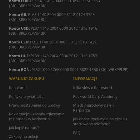
Konto EURO:
PL64 1140 2004 0000 3812 0174 2683
(BIC: BREXPLPWMBK)
Konto GB:
PL63 1140 2004 0000 3112 0174 3723
(BIC: BREXPLPWMBK)
Konto USD:
PL37 1140 2004 0000 3012 1316 1916
(BIC: BREXPLPWMBK)
Konto CZK:
PL02 1140 2004 0000 3312 1316 1429
(BIC: BREXPLPWMBK)
Konto HUF:
PL39 1140 2004 0000 3012 1316 1783
(BIC: BREXPLPWMBK)
Konto RON:
PL52 1090 1766 0000 0001 5822 1550 (BIC: WBKPPLPP)
WARUNKI ZAKUPU
INFORMACJE
Regulamin
Kilka słów o Rockworld
Polityka prywatności
Rockworld Carp Academy
Prawo odstąpienia od umowy
Międzynarodowy Dzień
Karpiarza
Reklamacje – zasady zgłaszania
reklamacji w Rockworld
Jak dodać Rockworld do ekranu
startowego telefonu?
Jak kupić na raty?
FAQ
Zakupy na aukcji