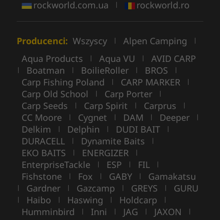
rockworld.com.ua
rockworld.ro
|
Producenci:
Wszyscy
Alpen Camping
|
|
Aqua Products
Aqua VU
AVID CARP
|
|
Boatman
BoilieRoller
BROS
|
|
|
|
Carp Fishing Poland
CARP MARKER
|
|
Carp Old School
Carp Porter
|
|
Carp Seeds
Carp Spirit
Carprus
|
|
|
CC Moore
Cygnet
DAM
Deeper
|
|
|
|
Delkim
Delphin
DUDI BAIT
|
|
|
DURACELL
Dynamite Baits
|
|
EKO BAITS
ENERGIZER
|
|
EnterpriseTackle
ESP
FIL
|
|
|
Fishstone
Fox
GABY
Gamakatsu
|
|
|
Gardner
Gazcamp
GREYS
GURU
|
|
|
|
Haibo
Haswing
Holdcarp
|
|
|
|
Humminbird
Inni
JAG
JAXON
|
|
|
|