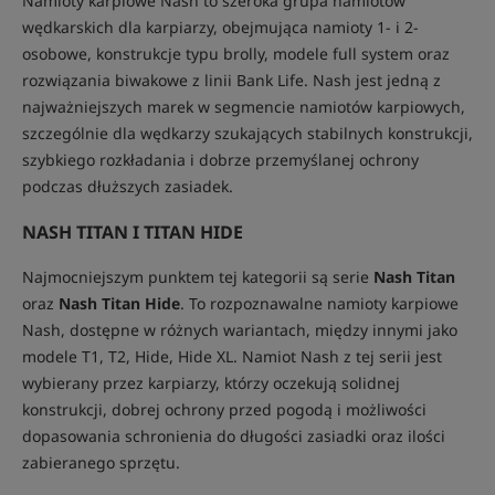
Namioty karpiowe Nash to szeroka grupa namiotów
wędkarskich dla karpiarzy, obejmująca namioty 1- i 2-
osobowe, konstrukcje typu brolly, modele full system oraz
rozwiązania biwakowe z linii Bank Life. Nash jest jedną z
najważniejszych marek w segmencie namiotów karpiowych,
szczególnie dla wędkarzy szukających stabilnych konstrukcji,
szybkiego rozkładania i dobrze przemyślanej ochrony
podczas dłuższych zasiadek.
NASH TITAN I TITAN HIDE
Najmocniejszym punktem tej kategorii są serie
Nash Titan
oraz
Nash Titan Hide
. To rozpoznawalne namioty karpiowe
Nash, dostępne w różnych wariantach, między innymi jako
modele T1, T2, Hide, Hide XL. Namiot Nash z tej serii jest
wybierany przez karpiarzy, którzy oczekują solidnej
konstrukcji, dobrej ochrony przed pogodą i możliwości
dopasowania schronienia do długości zasiadki oraz ilości
zabieranego sprzętu.