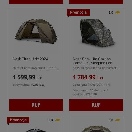
Promocja
5,0
Nash Titan Hide 2024
Nash Bank Life Gazebo
Camo PRO Sleeping Pod
Namiot karpiowy Nash Titan Hide w kolorze zielonym (model 2024)
Kapsuła sypialniana do namiotu Banklife Gazebo Camo PRO
1 599,99
1 784,99
PLN
PLN
otrzymujesz
10,08 pkt
Cena kat.:
1 999,99
/ -11%
Min. cena z 30 dni przed
obniżką: 1784.99
KUP
KUP
Promocja
5,0
5,0