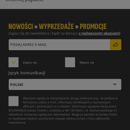
NOWOŚCI
»
WYPRZEDAŻE
»
PROMOCJE
Zapisz się do newslettera i bądź na bieżąco
z najlepszymi okazjami!
Zapisz się
Wypisz się
Język komunikacji
Wyrażam zgodę na otrzymywanie drogą elektroniczną, na podany w
formularzu adres e-mail, informacji handlowych o najnowszych
ofertach i promocjach w e-sklepie. Informacje wysyłane będą przez
ROCKWORLD Łukasz Pawlik z siedzibą w 48-130 Kietrz, ul. Kochanowskiego 21.
Udzielenie niniejszej zgody jest dobrowolne. Mogę ją wycofać w każdej chwili,
co skutkować będzie usunięciem mojego adresu e-mail z listy odbiorców
newslettera.