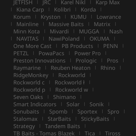
JETFISH
JRC
Karel Nikl
Karp Max
|
|
|
Kiana Carp
Kolibri
Korda
|
|
|
|
Korum
Kryston
KUMU
Lowrance
|
|
|
Mainline
Massive Baits
Matrix
|
|
|
|
Minn Kota
Mivardi
MUGGA
Nash
|
|
|
NAVITAS
NawiPoland
OKUMA
|
|
|
|
One More Cast
PB Products
PENN
|
|
|
PETZL
PowaPacs
Power Pro
|
|
|
Preston Innovations
Prologic
Pros
|
|
|
Raymarine
Reuben Heaton
Rhino
|
|
|
RidgeMonkey
Rockworld
|
|
Rockworld c
Rockworld ł
|
|
Rockworld p
Rockworld w
|
|
Seven Oaks
Shimano
|
|
Smart Indicators
Solar
Sonik
|
|
|
Sonubaits
Spomb
Sportex
Spro
|
|
|
|
Stalomax
StarBaits
StickyBaits
|
|
|
Strategy
Tandem Baits
|
|
TB Baits - Tomas Blazek
Tica
Tiross
|
|