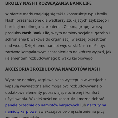
BROLLY NASH I ROZWIĄZANIA BANK LIFE
W ofercie marki znajdują się także konstrukcje typu brolly
Nash, przeznaczone dla wędkarzy szukających szybszego i
bardziej mobilnego schronienia. Osobną grupę tworzą
produkty
Nash Bank Life
, w tym namioty socjalne, gazebo i
schronienia biwakowe do organizacji większej przestrzeni
nad wodą. Dzięki temu namiot wędkarski Nash może być
zarówno kompaktowym schronieniem na krótszy wyjazd, jak
i elementem rozbudowanego biwaku karpiowego.
AKCESORIA I ROZBUDOWA NAMIOTÓW NASH
Wybrane namioty karpiowe Nash występują w wersjach z
kapsułą wewnętrzną albo mogą być rozbudowywane o
dodatkowe elementy poprawiające ochronę i komfort
użytkowania. W zależności od konstrukcji można dobrać
panele przednie do namiotów karpiowych
lub
narzuty na
namioty karpiowe
, zwiększające osłonę schronienia przy
zmiennej pogodzie.