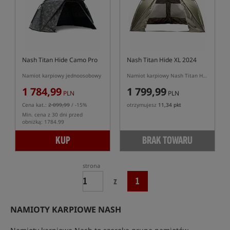
Nash Titan Hide Camo Pro
Nash Titan Hide XL 2024
Namiot karpiowy jednoosobowy
Namiot karpiowy Nash Titan Hide XL w kolorze zielonym (model 2024)
1 784,99
1 799,99
PLN
PLN
Cena kat.:
2 099,99
/ -15%
otrzymujesz
11,34 pkt
Min. cena z 30 dni przed
obniżką: 1784.99
KUP
BRAK TOWARU
strona
z
1
NAMIOTY KARPIOWE NASH