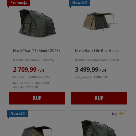
Promocja
Nowość!
Nash Titan T1 (Model 2023)
Nash Bank Life Blockhouse
Namiot karpiowy 1-osobowy
Namiot karpiowy Nash Blockhouse 2 osobowy
2 709,99
3 499,99
PLN
PLN
Cena kat.:
2 899,99
/ -7%
otrzymujesz
22,04 pkt
Min. cena z 30 dni przed
obniżką: 2709.99
KUP
KUP
Nowość!
5,0