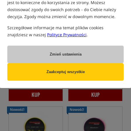
jest to konieczne do korzystania ze strony. Możesz
Nowość!
Nowość!
dostosować zgody do swoich potrzeb - do Ciebie należy
decyzja. Zgody można zmienić w dowolnym momencie.
Szczegółowe informacje ma temat plików cookies
znajdziesz w naszej
Polityce Prywatności
.
Massive Feeder Tricky
Massive Feeder Tricky
Wafters Bolsena Squid
Wafters Butyricco
Zmień ustawienia
Massive Feeder Tricky Wafters Bolsena Squid 10 × 7 mm – biało-fioletowe waftersy dumbells do feedera
Massive Feeder Tricky Wafters Butyricco 10 × 7 mm – różowo-fioletowe waftersy dumbells do feed
22,90
22,90
PLN
PLN
Zaakceptuj wszystkie
otrzymujesz
0,22 pkt
otrzymujesz
0,22 pkt
KUP
KUP
Nowość!
Nowość!