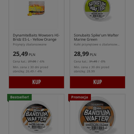
DynamiteBaits Wowsers HI-
Sonubaits Spike'um Wafter
Bridz ES-L - Yellow Orange
Marine Green
Przynęty zbalansowane
Kulki przynętowe o zbalansowanej pływalności (wafters)
25,49
28,99
PLN
PLN
Cena kat.:
27,00
/ -6%
Cena kat.:
31,49
/ -8%
Min. cena z 30 dni przed
Min. cena z 30 dni przed
obniżką: 26.49 / -4%
obniżką: 28.99
KUP
KUP
Bestseller!
Promocja