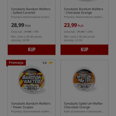
Sonubaits Bandum Wafters
Sonubaits Bandum Wafters
- Salted Caramel
- Chocolate Orange
Przynęta zbalansowana w kształcie dumbells
Przynęty zbalansowane wafters w kształcie dumbells
28,99
23,99
PLN
PLN
Cena kat.:
31,49
/ -8%
Cena kat.:
31,49
/ -24%
Min. cena z 30 dni przed
Min. cena z 30 dni przed
obniżką: 28.99
obniżką: 23.99
KUP
KUP
Promocja
5,0
Sonubaits Bandum Wafters
Sonubaits Spike'um Wafter
- Power Scopex
Chocolate Orange
Przynęty zbalansowane wafters w kształcie dumbells
Kulki przynętowe o zbalansowanej pływalności (wafters)