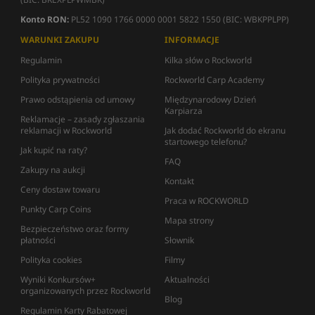
Konto RON:
PL52 1090 1766 0000 0001 5822 1550 (BIC: WBKPPLPP)
WARUNKI ZAKUPU
INFORMACJE
Regulamin
Kilka słów o Rockworld
Polityka prywatności
Rockworld Carp Academy
Prawo odstąpienia od umowy
Międzynarodowy Dzień
Karpiarza
Reklamacje – zasady zgłaszania
reklamacji w Rockworld
Jak dodać Rockworld do ekranu
startowego telefonu?
Jak kupić na raty?
FAQ
Zakupy na aukcji
Kontakt
Ceny dostaw towaru
Praca w ROCKWORLD
Punkty Carp Coins
Mapa strony
Bezpieczeństwo oraz formy
płatności
Słownik
Polityka cookies
Filmy
Wyniki Konkursów+
Aktualności
organizowanych przez Rockworld
Blog
Regulamin Karty Rabatowej