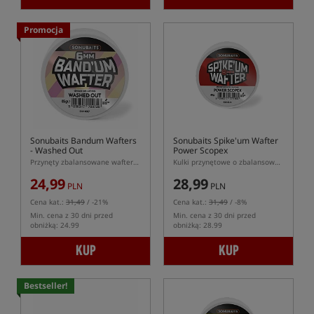
Promocja
Sonubaits Bandum Wafters
Sonubaits Spike'um Wafter
- Washed Out
Power Scopex
Przynęty zbalansowane wafters w kształcie dumbells
Kulki przynętowe o zbalansowanej pływalności (wafters)
24,99
28,99
PLN
PLN
Cena kat.:
31,49
/ -21%
Cena kat.:
31,49
/ -8%
Min. cena z 30 dni przed
Min. cena z 30 dni przed
obniżką: 24.99
obniżką: 28.99
KUP
KUP
Bestseller!