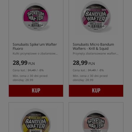
Sonubaits Spike'um Wafter
Sonubaits Micro Bandum
Fluoro
Wafters - Krill & Squid
Kulki przynętowe o zbalansowanej pływalności (wafters)
Przynęty zbalansowane wafters w kształcie dumbells
28,99
28,99
PLN
PLN
Cena kat.:
31,49
/ -8%
Cena kat.:
31,49
/ -8%
Min. cena z 30 dni przed
Min. cena z 30 dni przed
obniżką: 28.99
obniżką: 28.99
KUP
KUP