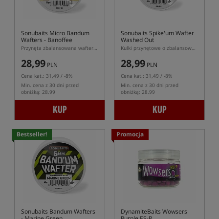
Sonubaits Micro Bandum
Sonubaits Spike'um Wafter
Wafters - Banoffee
Washed Out
Przynęta zbalansowana wafters w kształcie dumbells
Kulki przynętowe o zbalansowanej pływalności (wafters)
28,99
28,99
PLN
PLN
Cena kat.:
31,49
/ -8%
Cena kat.:
31,49
/ -8%
Min. cena z 30 dni przed
Min. cena z 30 dni przed
obniżką: 28.99
obniżką: 28.99
KUP
KUP
Bestseller!
Promocja
Sonubaits Bandum Wafters
DynamiteBaits Wowsers
- Marine Green
Purple ES-P