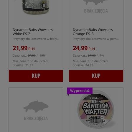
DynamiteBaits Wowsers
DynamiteBaits Wowsers
White ES-Z
Orange ES-B
Przynęty zbalansowane w białym kolorze
Przynęty zbalansowane w pomarańczowym kolorze
21,99
24,99
PLN
PLN
Cena kat.:
27,00
/ -19%
Cena kat.:
27,00
/ -7%
Min. cena z 30 dni przed
Min. cena z 30 dni przed
obniżką: 21.99
obniżką: 24.99
KUP
KUP
Wyprzedaż