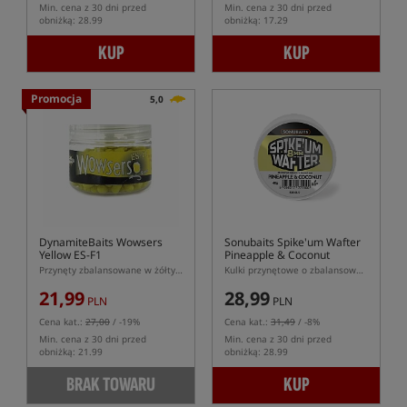
Min. cena z 30 dni przed
Min. cena z 30 dni przed
obniżką: 28.99
obniżką: 17.29
KUP
KUP
Promocja
5,0
DynamiteBaits Wowsers
Sonubaits Spike'um Wafter
Yellow ES-F1
Pineapple & Coconut
Przynęty zbalansowane w żółtym kolorze
Kulki przynętowe o zbalansowanej pływalności (wafters)
21,99
28,99
PLN
PLN
Cena kat.:
27,00
/ -19%
Cena kat.:
31,49
/ -8%
Min. cena z 30 dni przed
Min. cena z 30 dni przed
obniżką: 21.99
obniżką: 28.99
BRAK TOWARU
KUP