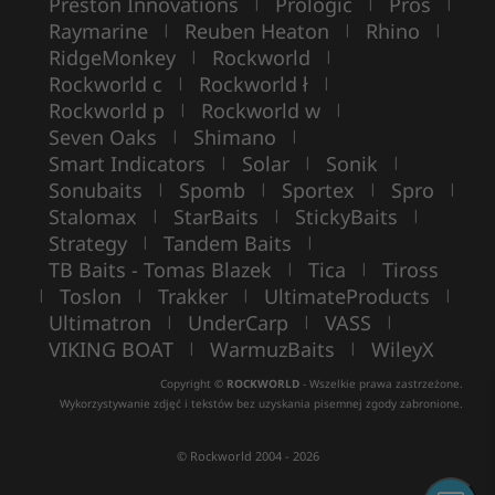
Preston Innovations
Prologic
Pros
|
|
|
Raymarine
Reuben Heaton
Rhino
|
|
|
RidgeMonkey
Rockworld
|
|
Rockworld c
Rockworld ł
|
|
Rockworld p
Rockworld w
|
|
Seven Oaks
Shimano
|
|
Smart Indicators
Solar
Sonik
|
|
|
Sonubaits
Spomb
Sportex
Spro
|
|
|
|
Stalomax
StarBaits
StickyBaits
|
|
|
Strategy
Tandem Baits
|
|
TB Baits - Tomas Blazek
Tica
Tiross
|
|
Toslon
Trakker
UltimateProducts
|
|
|
|
Ultimatron
UnderCarp
VASS
|
|
|
VIKING BOAT
WarmuzBaits
WileyX
|
|
Copyright ©
ROCKWORLD
- Wszelkie prawa zastrzeżone.
Wykorzystywanie zdjęć i tekstów bez uzyskania pisemnej zgody zabronione.
© Rockworld 2004 - 2026