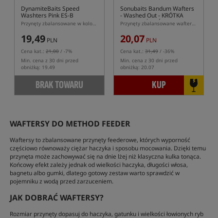
DynamiteBaits Speed
Sonubaits Bandum Wafters
Washters Pink ES-B
- Washed Out
- KRÓTKA
DATA WAŻNOŚCI
Przynęty zbalansowane w kolorze wypłukanego różu
Przynęty zbalansowane wafters w kształcie dumbells
19,49
20,07
PLN
PLN
Cena kat.:
21,00
/ -7%
Cena kat.:
31,49
/ -36%
Min. cena z 30 dni przed
Min. cena z 30 dni przed
obniżką: 19.49
obniżką: 20.07
BRAK TOWARU
KUP
WAFTERSY DO METHOD FEEDER
Waftersy to zbalansowane przynęty feederowe, których wyporność
częściowo równoważy ciężar haczyka i sposobu mocowania. Dzięki temu
przynęta może zachowywać się na dnie lżej niż klasyczna kulka tonąca.
Końcowy efekt zależy jednak od wielkości haczyka, długości włosa,
bagnetu albo gumki, dlatego gotowy zestaw warto sprawdzić w
pojemniku z wodą przed zarzuceniem.
JAK DOBRAĆ WAFTERSY?
Rozmiar przynęty dopasuj do haczyka, gatunku i wielkości łowionych ryb