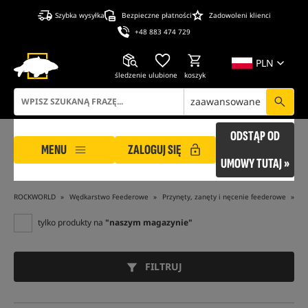
Szybka wysyłka
Bezpieczne płatności
Zadowoleni klienci
+48 883 474 729
PLN
śledzenie
ulubione
koszyk
zaawansowane
ODSTĄP OD
MENU
ZALOGUJ SIĘ
UMOWY TUTAJ »
ROCKWORLD
Wędkarstwo Feederowe
Przynęty, zanęty i nęcenie feederowe
Pr
tylko produkty na
"naszym magazynie"
FILTRUJ