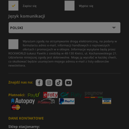
Zapisz się
Wypisz się
Język komunikacji
Wyrażam zgodę na otrzymywanie drogą elektroniczną, na podany w
formularzu adres e-mail, informacji handlowych o najnowszych
ofertach i promocjach w e-sklepie. Informacje wysyłane będą przez
ROCKWORLD Łukasz Pawlik z siedzibą w 48-130 Kietrz, ul. Kochanowskiego 21.
Udzielenie niniejszej zgody jest dobrowolne. Mogę ją wycofać w każdej chwili,
co skutkować będzie usunięciem mojego adresu e-mail z listy odbiorców
newslettera.
Znajdź nas na:
Płatności:
DANE KONTAKTOWE
Sklep stacjonarny: