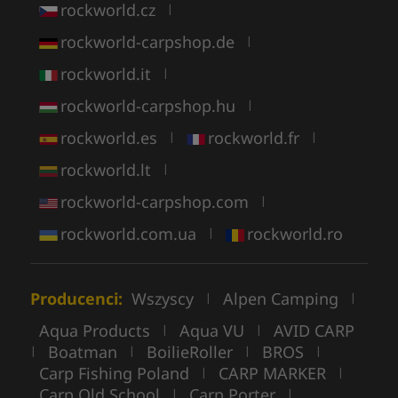
rockworld.cz
|
rockworld-carpshop.de
|
rockworld.it
|
rockworld-carpshop.hu
|
rockworld.es
rockworld.fr
|
|
rockworld.lt
|
rockworld-carpshop.com
|
rockworld.com.ua
rockworld.ro
|
Producenci:
Wszyscy
Alpen Camping
|
|
Aqua Products
Aqua VU
AVID CARP
|
|
Boatman
BoilieRoller
BROS
|
|
|
|
Carp Fishing Poland
CARP MARKER
|
|
Carp Old School
Carp Porter
|
|