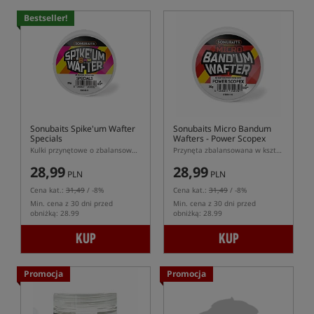
Bestseller!
Sonubaits Spike'um Wafter
Sonubaits Micro Bandum
Specials
Wafters - Power Scopex
Kulki przynętowe o zbalansowanej pływalności (wafters)
Przynęta zbalansowana w kształcie dumbells
28,99
28,99
PLN
PLN
Cena kat.:
31,49
/ -8%
Cena kat.:
31,49
/ -8%
Min. cena z 30 dni przed
Min. cena z 30 dni przed
obniżką: 28.99
obniżką: 28.99
KUP
KUP
Promocja
Promocja