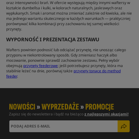
oraz intensywności brań. W ofercie występują między innymi waftersy w
kształcie dumbellsa i kulki, w kolorach naturalnych, jaskrawych oraz
wypłukanych. Smak i aromat można zmieniać zależnie od łowiska, ale nie
ma jednego wariantu skutecznego w każdych warunkach — praktyczniej
porównywać kilka kombinacji przy zachowaniu tej samej wielkości
przynęty.
WYPORNOŚĆ I PREZENTACJA ZESTAWU
Wafters powinien podnosić lub odciążać przynętę, nie unosząc całego
przyponu w niekontrolowany sposób. Gdy zmieniasz haczyk albo
mocowanie, ponownie sprawdź zachowanie zestawu. Pełny wybór
obejmują
przynęty feederowe
; jeśli potrzebujesz przynęty, która ma
stabilnie leżeć na dnie, porównaj także
przynęty tonące do method
feeder
.
NOWOŚCI
»
WYPRZEDAŻE
»
PROMOCJE
Zapisz się do newslettera i bądź na bieżąco
z najlepszymi okazjami!