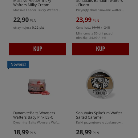
Massive Feeder Tricky
Sonubaits Bandum Wafters
Wafters Milky Cream
- Fluoro
Massive Feeder Tricky Wafters Milky Cream 10 × 7 mm – biało-żółte waftersy dumbells
Przynęty zbalansowane wafters w kształcie dumbells
22,90
23,99
PLN
PLN
otrzymujesz
0,22 pkt
Cena kat.:
31,49
/ -24%
Min. cena z 30 dni przed
obniżką: 24.99 / -4%
KUP
KUP
Nowość!
DynamiteBaits Wowsers
Sonubaits Spike'um Wafter
Wafters Baby Pink ES-C
Salted Caramel
Dynamite Baits Wowsers Wafters Baby Pink ES-C – różowe dumbell wafters o aromacie Monster Crab
Kulki przynętowe o zbalansowanej pływalności (wafters)
18,99
28,99
PLN
PLN