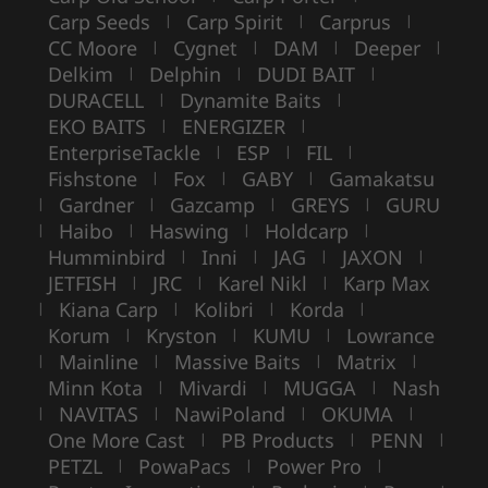
Carp Seeds
Carp Spirit
Carprus
|
|
|
CC Moore
Cygnet
DAM
Deeper
|
|
|
|
Delkim
Delphin
DUDI BAIT
|
|
|
DURACELL
Dynamite Baits
|
|
EKO BAITS
ENERGIZER
|
|
EnterpriseTackle
ESP
FIL
|
|
|
Fishstone
Fox
GABY
Gamakatsu
|
|
|
Gardner
Gazcamp
GREYS
GURU
|
|
|
|
Haibo
Haswing
Holdcarp
|
|
|
|
Humminbird
Inni
JAG
JAXON
|
|
|
|
JETFISH
JRC
Karel Nikl
Karp Max
|
|
|
Kiana Carp
Kolibri
Korda
|
|
|
|
Korum
Kryston
KUMU
Lowrance
|
|
|
Mainline
Massive Baits
Matrix
|
|
|
|
Minn Kota
Mivardi
MUGGA
Nash
|
|
|
NAVITAS
NawiPoland
OKUMA
|
|
|
|
One More Cast
PB Products
PENN
|
|
|
PETZL
PowaPacs
Power Pro
|
|
|