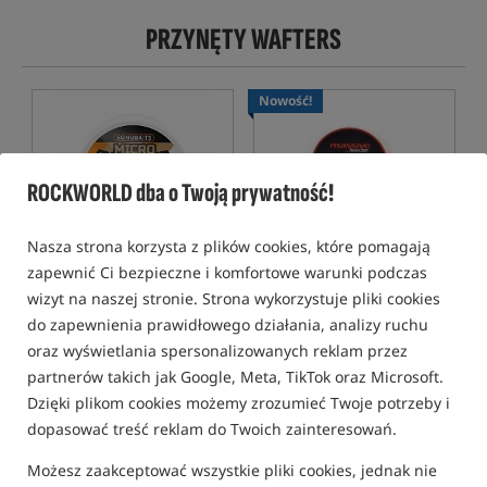
PRZYNĘTY WAFTERS
Nowość!
ROCKWORLD dba o Twoją prywatność!
Nasza strona korzysta z plików cookies, które pomagają
zapewnić Ci bezpieczne i komfortowe warunki podczas
Sonubaits Micro Bandum
Massive Feeder Tricky
Wafters - Salted Caramel
Wafters Citrus Mango
wizyt na naszej stronie. Strona wykorzystuje pliki cookies
Przynęty zbalansowane w kształcie dumbells
Massive Feeder Tricky Wafters Citrus Mango 10 × 7 mm – żółto-pomarańczowe waftersy dumbells do
do zapewnienia prawidłowego działania, analizy ruchu
28,99
22,90
PLN
PLN
oraz wyświetlania spersonalizowanych reklam przez
Cena kat.:
31,49
/ -8%
otrzymujesz
0,22 pkt
partnerów takich jak Google, Meta, TikTok oraz Microsoft.
Min. cena z 30 dni przed
Dzięki plikom cookies możemy zrozumieć Twoje potrzeby i
obniżką: 28.99
dopasować treść reklam do Twoich zainteresowań.
KUP
KUP
Możesz zaakceptować wszystkie pliki cookies, jednak nie