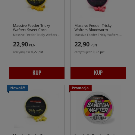
Massive Feeder Tricky
Massive Feeder Tricky
Wafters Sweet Corn
Wafters Bloodworm
Massive Feeder Tricky Wafters Sweet Corn 10 × 7 mm – żółte waftersy dumbells do feedera
Massive Feeder Tricky Wafters Bloodworm 10 × 7 mm – różowe waftersy dumbells do feedera
22,90
22,90
PLN
PLN
otrzymujesz
0,22 pkt
otrzymujesz
0,22 pkt
KUP
KUP
Nowość!
Promocja