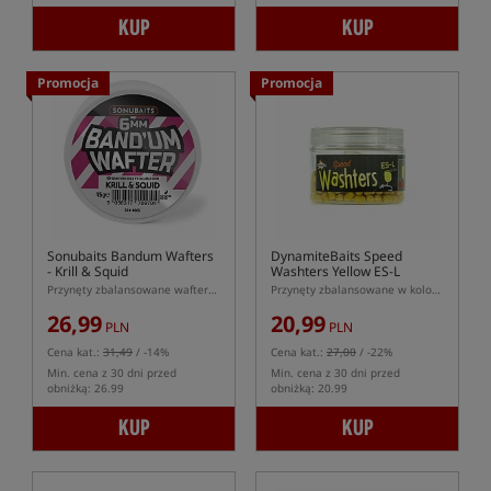
KUP
KUP
Promocja
Promocja
Sonubaits Bandum Wafters
DynamiteBaits Speed
- Krill & Squid
Washters Yellow ES-L
Przynęty zbalansowane wafters w kształcie dumbells
Przynęty zbalansowane w kolorze wypłukanej żółci
26,99
20,99
PLN
PLN
Cena kat.:
31,49
/ -14%
Cena kat.:
27,00
/ -22%
Min. cena z 30 dni przed
Min. cena z 30 dni przed
obniżką: 26.99
obniżką: 20.99
KUP
KUP