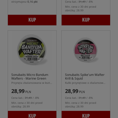
otrzymujesz
0,16 pkt
Cena kat.:
31,49
/ -8%
Min. cena z 30 dni przed
obniżką: 28.99
KUP
KUP
Sonubaits Micro Bandum
Sonubaits Spike'um Wafter
Wafters - Marine Green
Krill & Squid
Przynęta zbalansowana w kształcie dumbells
Kulki przynętowe o zbalansowanej pływalności (wafters)
28,99
28,99
PLN
PLN
Cena kat.:
31,49
/ -8%
Cena kat.:
31,49
/ -8%
Min. cena z 30 dni przed
Min. cena z 30 dni przed
obniżką: 28.99
obniżką: 28.99
KUP
KUP