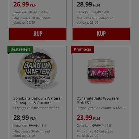
26,99
28,99
PLN
PLN
Cena kat.:
31,49
/ -14%
Cena kat.:
31,49
/ -8%
Min. cena z 30 dni przed
Min. cena z 30 dni przed
obniżką: 26.99
obniżką: 28.99
KUP
KUP
Bestseller!
Promocja
Sonubaits Bandum Wafters
DynamiteBaits Wowsers
- Pineapple & Coconut
Pink ES-L
Przynęty zbalansowane wafters w kształcie dumbells
Przynęty zbalansowane w różowym kolorze
28,99
23,99
PLN
PLN
Cena kat.:
31,49
/ -8%
Cena kat.:
27,00
/ -11%
Min. cena z 30 dni przed
Min. cena z 30 dni przed
obniżką: 28.99
obniżką: 23.99