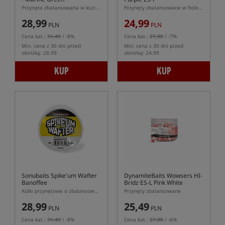
Przynęta zbalansowana w kształcie dumbells
Przynęty zbalansowane w fioletowym kolorze
28,99
24,99
PLN
PLN
Cena kat.:
31,49
/ -8%
Cena kat.:
27,00
/ -7%
Min. cena z 30 dni przed
Min. cena z 30 dni przed
obniżką: 28.99
obniżką: 24.99
KUP
KUP
Sonubaits Spike'um Wafter
DynamiteBaits Wowsers HI-
Banoffee
Bridz ES-L Pink White
Kulki przynętowe o zbalansowanej pływalności (wafters)
Przynęty zbalansowane
28,99
25,49
PLN
PLN
Cena kat.:
31,49
/ -8%
Cena kat.:
27,00
/ -6%