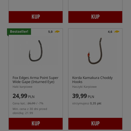
KUP
KUP
Bestseller!
5,0
4,6
Fox Edges Arma Point Super
Korda Kamakura Choddy
Wide Gape (Inturned Eye)
Hooks
Hooks
Haki karpiowe
Haczyki Karpiowe
24,99
39,99
PLN
PLN
Cena kat.:
26,99
/ -7%
otrzymujesz
0,35 pkt
Min. cena z 30 dni przed
obniżką: 21.99
KUP
KUP