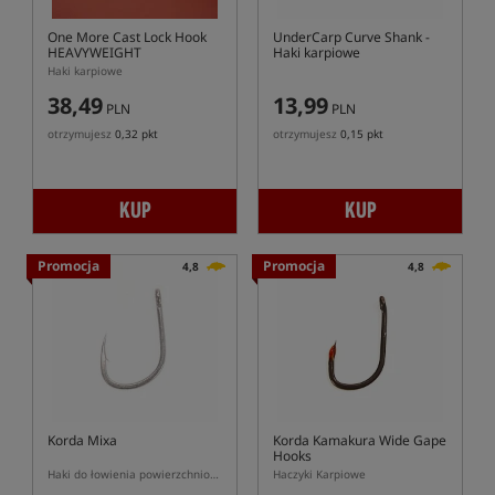
One More Cast Lock Hook
UnderCarp Curve Shank
-
HEAVYWEIGHT
Haki karpiowe
Haki karpiowe
38,49
13,99
PLN
PLN
otrzymujesz
0,32 pkt
otrzymujesz
0,15 pkt
KUP
KUP
Promocja
Promocja
4,8
4,8
Korda Mixa
Korda Kamakura Wide Gape
Hooks
Haki do łowienia powierzchniowego Mixa
Haczyki Karpiowe