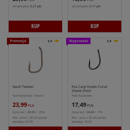
otrzymujesz
0,27 pkt
otrzymujesz
0,17 pkt
KUP
KUP
Promocja
Wyprzedaż
5,0
5,0
Nash Twister
Fox Carp Hooks Curve
Shank Short
Haki karpiowe Twister
Haki Karpiowe
23,99
17,49
PLN
PLN
Cena kat.:
29,99
/ -20%
Cena kat.:
18,89
/ -7%
Min. cena z 30 dni przed
Min. cena z 30 dni przed
obniżką: 23.99
obniżką: 15.92