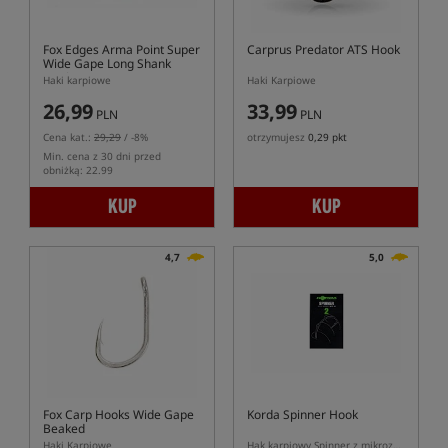
Fox Edges Arma Point Super
Carprus Predator ATS Hook
Wide Gape Long Shank
Hooks
Haki karpiowe
Haki Karpiowe
26,99
33,99
PLN
PLN
Cena kat.:
29,29
/ -8%
otrzymujesz
0,29 pkt
Min. cena z 30 dni przed
obniżką: 22.99
KUP
KUP
4,7
5,0
Fox Carp Hooks Wide Gape
Korda Spinner Hook
Beaked
Haki Karpiowe
Hak karpiowy Spinner z mikrozadziorem