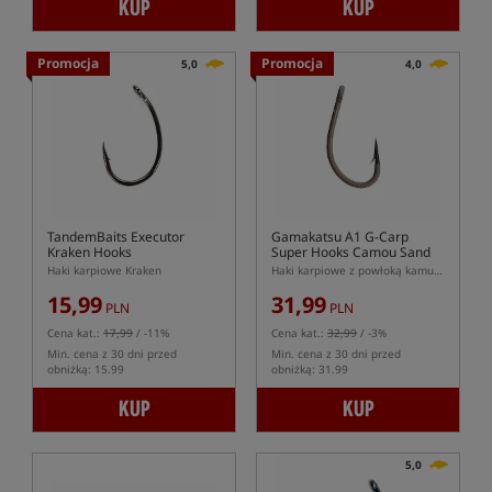
KUP
KUP
Promocja
Promocja
5,0
4,0
TandemBaits Executor
Gamakatsu A1 G-Carp
Kraken Hooks
Super Hooks Camou Sand
Haki karpiowe Kraken
Haki karpiowe z powłoką kamuflażu
15,99
31,99
PLN
PLN
Cena kat.:
17,99
/ -11%
Cena kat.:
32,99
/ -3%
Min. cena z 30 dni przed
Min. cena z 30 dni przed
obniżką: 15.99
obniżką: 31.99
KUP
KUP
5,0