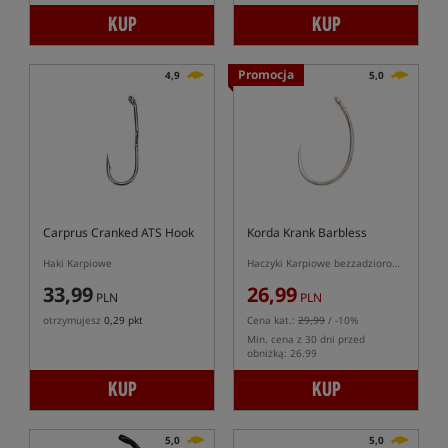
KUP
KUP
Promocja
4,9
5,0
Carprus Cranked ATS Hook
Korda Krank Barbless
Haki Karpiowe
Haczyki Karpiowe bezzadziorowe
33,99
26,99
PLN
PLN
otrzymujesz
0,29 pkt
Cena kat.:
29,99
/ -10%
Min. cena z 30 dni przed
obniżką: 26.99
KUP
KUP
5,0
5,0