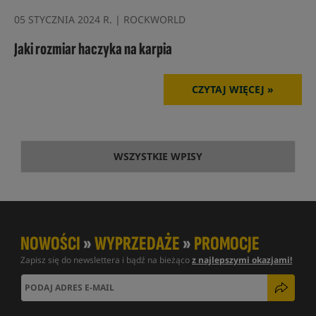
05 STYCZNIA 2024 R. | ROCKWORLD
Jaki rozmiar haczyka na karpia
CZYTAJ WIĘCEJ »
WSZYSTKIE WPISY
NOWOŚCI
»
WYPRZEDAŻE
»
PROMOCJE
Zapisz się do newslettera i bądź na bieżąco
z najlepszymi okazjami!