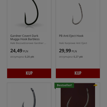
Gardner Covert Dark
PB Anti Eject Hook
Mugga Hook Barbless
Haki Bezzadziorowe Gardner Mugga
Haki Karpiowe Anti Eject
24,49
29,99
PLN
PLN
otrzymujesz
0,20 pkt
otrzymujesz
0,27 pkt
KUP
KUP
Bestseller!
4,7