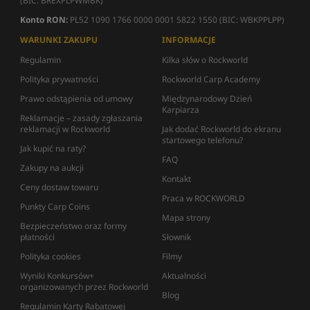
(BIC: BREXPLPWMBK)
Konto RON:
PL52 1090 1766 0000 0001 5822 1550 (BIC: WBKPPLPP)
WARUNKI ZAKUPU
INFORMACJE
Regulamin
Kilka słów o Rockworld
Polityka prywatności
Rockworld Carp Academy
Prawo odstąpienia od umowy
Międzynarodowy Dzień
Karpiarza
Reklamacje – zasady zgłaszania
reklamacji w Rockworld
Jak dodać Rockworld do ekranu
startowego telefonu?
Jak kupić na raty?
FAQ
Zakupy na aukcji
Kontakt
Ceny dostaw towaru
Praca w ROCKWORLD
Punkty Carp Coins
Mapa strony
Bezpieczeństwo oraz formy
płatności
Słownik
Polityka cookies
Filmy
Wyniki Konkursów+
Aktualności
organizowanych przez Rockworld
Blog
Regulamin Karty Rabatowej