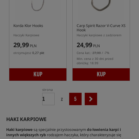
Korda Klor Hooks
Carp Spirit Razor V-Curve XS
Hook
Haczyki Karpiowe
Haczyki karpiowe z zadziorem
29,99
24,99
PLN
PLN
otrzymujesz
0,27 pkt
Cena kat.:
27,00
/ -7%
Min. cena z 30 dni przed
obniżką: 18.99
KUP
KUP
strona
z
5
HAKI KARPIOWE
Haki karpiowe
są specjalnie przystosowanym
do łowienia karpi i
innych większych ryb
rodzajem haczyka, który charakteryzuje się