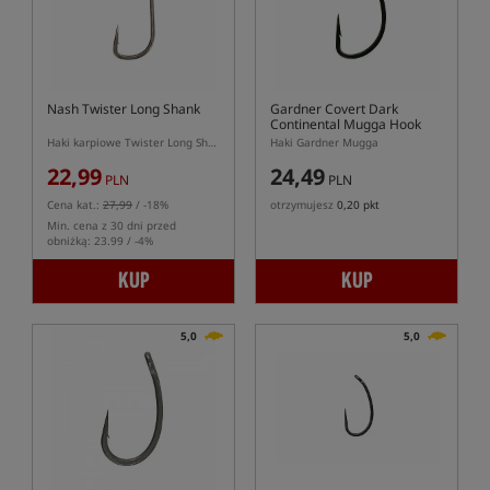
Nash Twister Long Shank
Gardner Covert Dark
Continental Mugga Hook
Haki karpiowe Twister Long Shank
Haki Gardner Mugga
22,99
24,49
PLN
PLN
Cena kat.:
27,99
/ -18%
otrzymujesz
0,20 pkt
Min. cena z 30 dni przed
obniżką: 23.99 / -4%
KUP
KUP
5,0
5,0