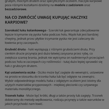
grubym, mocnym drutem oraz specyficznym oczkiem. Haczyki karpiowe
poza różnymi kształtami dzielimy na
modele z zadziorem
oraz
bezzadziorowe
.
NA CO ZWRÓCIĆ UWAGĘ KUPUJĄC HACZYKI
KARPIOWE?
Szerokość łuku kolankowego
- Szeroki łuk gwarantuje zdecydowanie
lepsze trzymanie się pyska haka podczas holu. Wąski łuk jest bardziej
chwytny, jednak przez płytkie trzymanie pyska nie jest zalecany do
łowienia przy zaczepach.
Grubość drutu
- haki występują z różnymi grubościami drutu. Przy
cienkim drucie przynęta jest dużo łatwiej zasysana przez rybę, co
zwiększa szansę brania, jednak nie wytrzyma on nadmiernych przeciążeń
podczas holu w zaczepach czy roślinności - tutaj dużo lepiej sprawdzi się
hak z grubszym drutem.
Kąt ustawienia oczka
- Oczko może być zagięte do wewnątrz, ustawione
na prosto w stosunku do trzonka haka lub być odgięte na zewnątrz.
Wybór odpowiedniego modelu haka z odgiętym oczkiem jest istotny dla
użytych materiałów przyponowych - miękkiej plecionki czy sztywnego
materiału monolitycznego.
Trzonek haka
- Może być krótki, długi a także prosty lub zagięty. Trzonek
dobieramy do metody wędkowania, rodzaju przynęty a także warunków w
jakich przychodzi nam łowić.