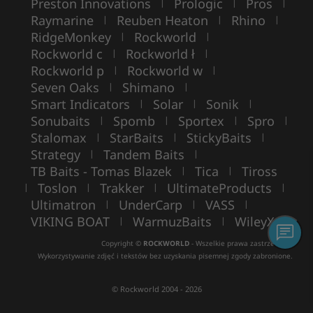
Preston Innovations
Prologic
Pros
|
|
|
Raymarine
Reuben Heaton
Rhino
|
|
|
RidgeMonkey
Rockworld
|
|
Rockworld c
Rockworld ł
|
|
Rockworld p
Rockworld w
|
|
Seven Oaks
Shimano
|
|
Smart Indicators
Solar
Sonik
|
|
|
Sonubaits
Spomb
Sportex
Spro
|
|
|
|
Stalomax
StarBaits
StickyBaits
|
|
|
Strategy
Tandem Baits
|
|
TB Baits - Tomas Blazek
Tica
Tiross
|
|
Toslon
Trakker
UltimateProducts
|
|
|
|
Ultimatron
UnderCarp
VASS
|
|
|
VIKING BOAT
WarmuzBaits
WileyX
|
|
Copyright ©
ROCKWORLD
- Wszelkie prawa zastrzeżone.
Wykorzystywanie zdjęć i tekstów bez uzyskania pisemnej zgody zabronione.
© Rockworld 2004 - 2026