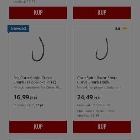
obniżką: 15.49
KUP
KUP
Nowość!
5,0
Fox Carp Hooks Curve
Carp Spirit Razor Short
Shank
- (z powłoką PTFE)
Curve Shank Hook
Haczyki karpiowe Fox Curve Shank PTFE
Haczyki karpiowe z zadziorem
16,99
24,49
PLN
PLN
otrzymujesz
0,17 pkt
Cena kat.:
27,00
/ -9%
Min. cena z 30 dni przed
obniżką: 19.99
KUP
KUP