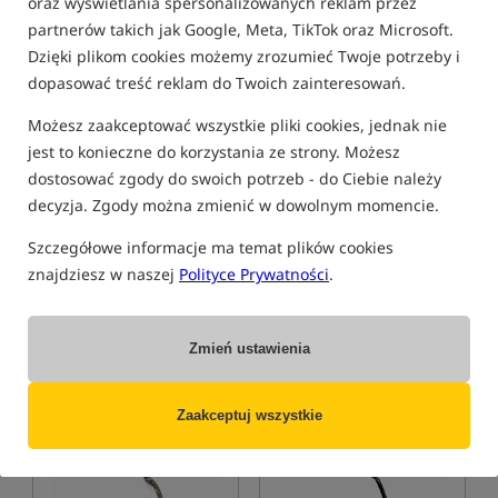
oraz wyświetlania spersonalizowanych reklam przez
partnerów takich jak Google, Meta, TikTok oraz Microsoft.
Promocja
4,9
4,9
Dzięki plikom cookies możemy zrozumieć Twoje potrzeby i
dopasować treść reklam do Twoich zainteresowań.
Możesz zaakceptować wszystkie pliki cookies, jednak nie
jest to konieczne do korzystania ze strony. Możesz
dostosować zgody do swoich potrzeb - do Ciebie należy
decyzja. Zgody można zmienić w dowolnym momencie.
Korda Kamakura Krank
Korda Kamakura Krank
Hooks
Barbless Hooks
Szczegółowe informacje ma temat plików cookies
Haczyki Karpiowe
Haczyki Karpiowe
znajdziesz w naszej
Polityce Prywatności
.
36,99
39,99
PLN
PLN
Cena kat.:
39,99
/ -8%
otrzymujesz
0,35 pkt
Min. cena z 30 dni przed
Zmień ustawienia
obniżką: 36.99
KUP
KUP
Zaakceptuj wszystkie
Bestseller!
Promocja
5,0
5,0