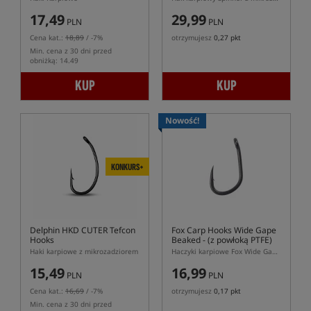
17,49
29,99
PLN
PLN
Cena kat.:
18,89
/ -7%
otrzymujesz
0,27 pkt
Min. cena z 30 dni przed
obniżką: 14.49
KUP
KUP
Nowość!
KONKURS+
Delphin HKD CUTER Tefcon
Fox Carp Hooks Wide Gape
Hooks
Beaked
- (z powłoką PTFE)
Haki karpiowe z mikrozadziorem
Haczyki karpiowe Fox Wide Gape Beaked PTFE
15,49
16,99
PLN
PLN
Cena kat.:
16,69
/ -7%
otrzymujesz
0,17 pkt
Min. cena z 30 dni przed