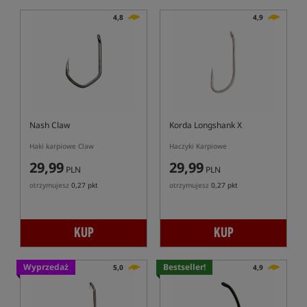
4,8
4,9
Nash Claw
Korda Longshank X
Haki karpiowe Claw
Haczyki Karpiowe
29,99
29,99
PLN
PLN
otrzymujesz
0,27 pkt
otrzymujesz
0,27 pkt
KUP
KUP
Wyprzedaż
Bestseller!
5,0
4,9