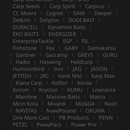
Carp Seeds
Carp Spirit
Carprus
|
|
|
CC Moore
Cygnet
DAM
Deeper
|
|
|
|
Delkim
Delphin
DUDI BAIT
|
|
|
DURACELL
Dynamite Baits
|
|
EKO BAITS
ENERGIZER
|
|
EnterpriseTackle
ESP
FIL
|
|
|
Fishstone
Fox
GABY
Gamakatsu
|
|
|
Gardner
Gazcamp
GREYS
GURU
|
|
|
|
Haibo
Haswing
Holdcarp
|
|
|
|
Humminbird
Inni
JAG
JAXON
|
|
|
|
JETFISH
JRC
Karel Nikl
Karp Max
|
|
|
Kiana Carp
Kolibri
Korda
|
|
|
|
Korum
Kryston
KUMU
Lowrance
|
|
|
Mainline
Massive Baits
Matrix
|
|
|
|
Minn Kota
Mivardi
MUGGA
Nash
|
|
|
NAVITAS
NawiPoland
OKUMA
|
|
|
|
One More Cast
PB Products
PENN
|
|
|
PETZL
PowaPacs
Power Pro
|
|
|