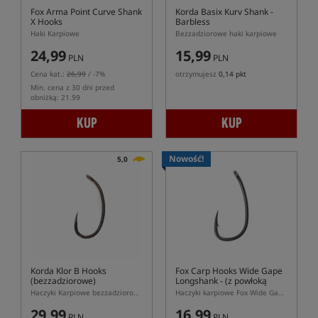
Fox Arma Point Curve Shank
Korda Basix Kurv Shank -
X Hooks
Barbless
Haki Karpiowe
Bezzadziorowe haki karpiowe
24,99
15,99
PLN
PLN
Cena kat.:
26,99
/ -7%
otrzymujesz
0,14 pkt
Min. cena z 30 dni przed
obniżką: 21.99
KUP
KUP
Nowość!
5,0
Korda Klor B Hooks
Fox Carp Hooks Wide Gape
(bezzadziorowe)
Longshank
- (z powłoką
PTFE)
Haczyki Karpiowe bezzadziorowe
Haczyki karpiowe Fox Wide Gape Longshank PTFE do Ronnie Rig
29,99
16,99
PLN
PLN