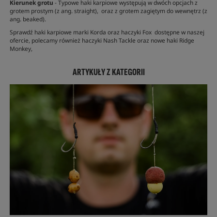
Kierunek grotu
- Typowe haki karpiowe występują w dwóch opcjach z
grotem prostym (z ang. straight), oraz z grotem zagiętym do wewnętrz (z
ang. beaked).
Sprawdź haki karpiowe marki Korda oraz haczyki Fox dostępne w naszej
ofercie, polecamy również haczyki Nash Tackle oraz nowe haki Ridge
Monkey,
ARTYKUŁY Z KATEGORII