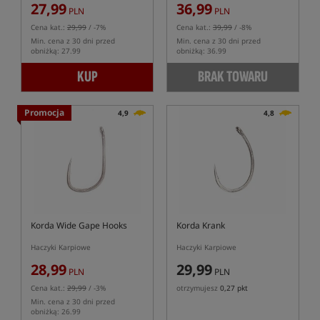
27,99
36,99
PLN
PLN
Cena kat.:
29,99
/ -7%
Cena kat.:
39,99
/ -8%
Min. cena z 30 dni przed
Min. cena z 30 dni przed
obniżką: 27.99
obniżką: 36.99
KUP
BRAK TOWARU
Promocja
4,9
4,8
Korda Wide Gape Hooks
Korda Krank
Haczyki Karpiowe
Haczyki Karpiowe
28,99
29,99
PLN
PLN
Cena kat.:
29,99
/ -3%
otrzymujesz
0,27 pkt
Min. cena z 30 dni przed
obniżką: 26.99