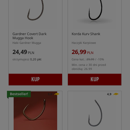
Gardner Covert Dark
Korda Kurv Shank
Mugga Hook
Haki Gardner Mugga
Haczyki Karpiowe
24,49
26,99
PLN
PLN
otrzymujesz
0,20 pkt
Cena kat.:
29,99
/ -10%
Min. cena z 30 dni przed
obniżką: 26.99
KUP
KUP
Bestseller!
5,0
4,9