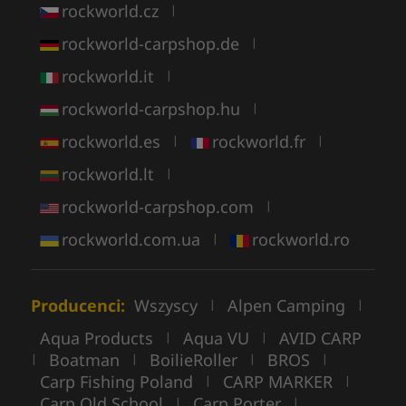
rockworld.cz
|
rockworld-carpshop.de
|
rockworld.it
|
rockworld-carpshop.hu
|
rockworld.es
rockworld.fr
|
|
rockworld.lt
|
rockworld-carpshop.com
|
rockworld.com.ua
rockworld.ro
|
Producenci:
Wszyscy
Alpen Camping
|
|
Aqua Products
Aqua VU
AVID CARP
|
|
Boatman
BoilieRoller
BROS
|
|
|
|
Carp Fishing Poland
CARP MARKER
|
|
Carp Old School
Carp Porter
|
|