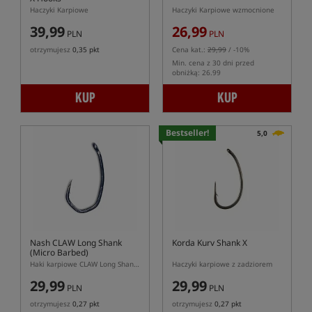
Haczyki Karpiowe
Haczyki Karpiowe wzmocnione
39,99
26,99
PLN
PLN
otrzymujesz
0,35 pkt
Cena kat.:
29,99
/ -10%
Min. cena z 30 dni przed
obniżką: 26.99
KUP
KUP
Bestseller!
5,0
Nash CLAW Long Shank
Korda Kurv Shank X
(Micro Barbed)
Haki karpiowe CLAW Long Shank z mikrozadziorem
Haczyki karpiowe z zadziorem
29,99
29,99
PLN
PLN
otrzymujesz
0,27 pkt
otrzymujesz
0,27 pkt