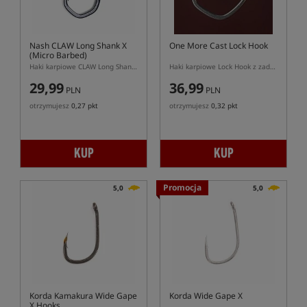
Nash CLAW Long Shank X
One More Cast Lock Hook
(Micro Barbed)
Haki karpiowe CLAW Long Shank X z grubszym drutem i mikrozadziorem
Haki karpiowe Lock Hook z zadziorem
29,99
36,99
PLN
PLN
otrzymujesz
0,27 pkt
otrzymujesz
0,32 pkt
KUP
KUP
Promocja
5,0
5,0
Korda Kamakura Wide Gape
Korda Wide Gape X
X Hooks