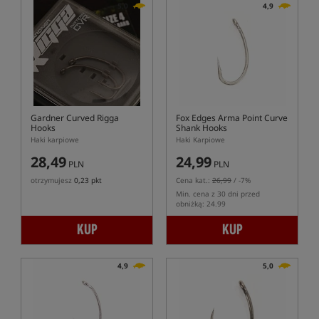
5,0
4,9
Gardner Curved Rigga
Fox Edges Arma Point Curve
Hooks
Shank Hooks
Haki karpiowe
Haki Karpiowe
28,49
24,99
PLN
PLN
otrzymujesz
0,23 pkt
Cena kat.:
26,99
/ -7%
Min. cena z 30 dni przed
obniżką: 24.99
KUP
KUP
4,9
5,0