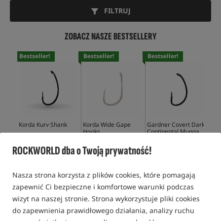
FILTRUJ
ZOBACZ NASZE BESTSELLERY
Bestseller!
Bestseller!
Bestseller!
Bes
Korda Kurv Shank
Korda Wide Gape
Gardner Covert Dark
Gar
Hooks
Continental Mugga
Mu
Hook
26,99
PLN
28,99
PLN
24,49
PLN
24,
ROCKWORLD dba o Twoją prywatność!
KUP
KUP
KUP
Nasza strona korzysta z plików cookies, które pomagają
zapewnić Ci bezpieczne i komfortowe warunki podczas
wizyt na naszej stronie. Strona wykorzystuje pliki cookies
do zapewnienia prawidłowego działania, analizy ruchu
HAKI KARPIOWE