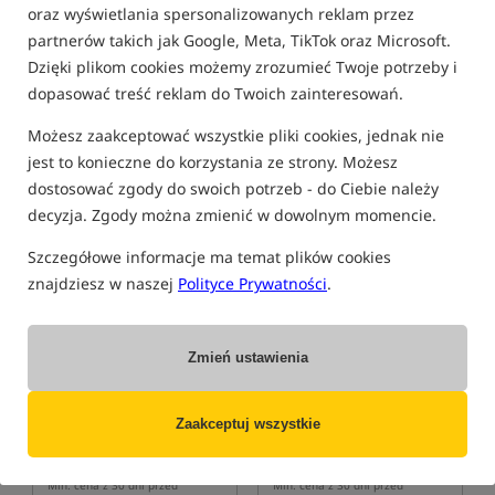
oraz wyświetlania spersonalizowanych reklam przez
FILTRUJ
partnerów takich jak Google, Meta, TikTok oraz Microsoft.
Dzięki plikom cookies możemy zrozumieć Twoje potrzeby i
dopasować treść reklam do Twoich zainteresowań.
DELPHIN
Możesz zaakceptować wszystkie pliki cookies, jednak nie
jest to konieczne do korzystania ze strony. Możesz
dostosować zgody do swoich potrzeb - do Ciebie należy
Bestseller!
Bestseller!
decyzja. Zgody można zmienić w dowolnym momencie.
Szczegółowe informacje ma temat plików cookies
znajdziesz w naszej
Polityce Prywatności
.
Zmień ustawienia
Delphin CorneX Pop Up -
Delphin CorneX Pop Up -
Ananas Corn
Peach Honey
Sztuczna pływająca kukurydza o zapachu ananasa z kukurydzą
Sztuczna pływająca kukurydza o zapachu brzoskwini z miodem
Zaakceptuj wszystkie
18,49
18,49
PLN
PLN
Cena kat.:
19,89
/ -7%
Cena kat.:
19,89
/ -7%
Min. cena z 30 dni przed
Min. cena z 30 dni przed