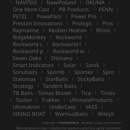
NAVITAS
NawiPoland
OKUMA
|
|
|
|
One More Cast
PB Products
PENN
|
|
|
PETZL
PowaPacs
Power Pro
|
|
|
Preston Innovations
Prologic
Pros
|
|
|
Raymarine
Reuben Heaton
Rhino
|
|
|
RidgeMonkey
Rockworld
|
|
Rockworld c
Rockworld ł
|
|
Rockworld p
Rockworld w
|
|
Seven Oaks
Shimano
|
|
Smart Indicators
Solar
Sonik
|
|
|
Sonubaits
Spomb
Sportex
Spro
|
|
|
|
Stalomax
StarBaits
StickyBaits
|
|
|
Strategy
Tandem Baits
|
|
TB Baits - Tomas Blazek
Tica
Tiross
|
|
Toslon
Trakker
UltimateProducts
|
|
|
|
Ultimatron
UnderCarp
VASS
|
|
|
VIKING BOAT
WarmuzBaits
WileyX
|
|
Copyright ©
ROCKWORLD
- Wszelkie prawa zastrzeżone.
Wykorzystywanie zdjęć i tekstów bez uzyskania pisemnej zgody zabronione.