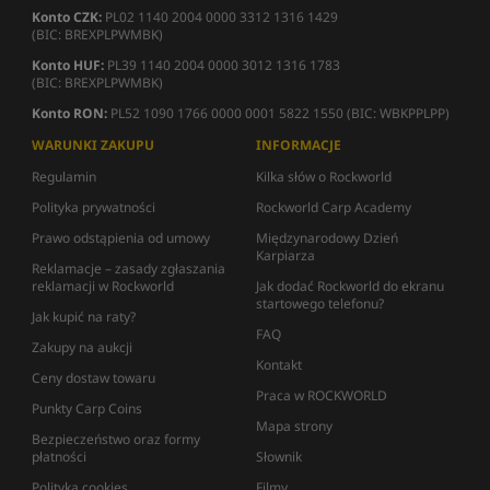
Konto CZK:
PL02 1140 2004 0000 3312 1316 1429
(BIC: BREXPLPWMBK)
Konto HUF:
PL39 1140 2004 0000 3012 1316 1783
(BIC: BREXPLPWMBK)
Konto RON:
PL52 1090 1766 0000 0001 5822 1550 (BIC: WBKPPLPP)
WARUNKI ZAKUPU
INFORMACJE
Regulamin
Kilka słów o Rockworld
Polityka prywatności
Rockworld Carp Academy
Prawo odstąpienia od umowy
Międzynarodowy Dzień
Karpiarza
Reklamacje – zasady zgłaszania
reklamacji w Rockworld
Jak dodać Rockworld do ekranu
startowego telefonu?
Jak kupić na raty?
FAQ
Zakupy na aukcji
Kontakt
Ceny dostaw towaru
Praca w ROCKWORLD
Punkty Carp Coins
Mapa strony
Bezpieczeństwo oraz formy
płatności
Słownik
Polityka cookies
Filmy