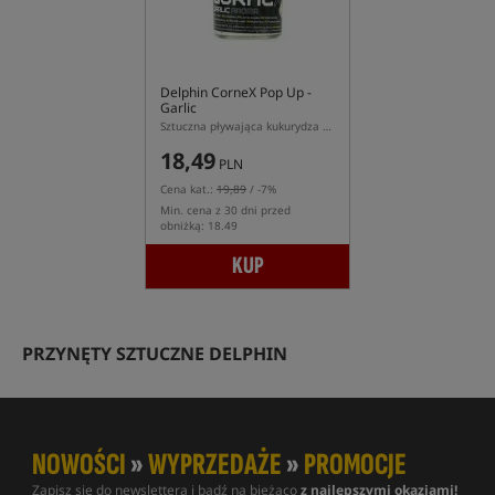
Delphin CorneX Pop Up -
Garlic
Sztuczna pływająca kukurydza o zapachu czosnku
18,49
PLN
Cena kat.:
19,89
/ -7%
Min. cena z 30 dni przed
obniżką: 18.49
KUP
PRZYNĘTY SZTUCZNE DELPHIN
NOWOŚCI
»
WYPRZEDAŻE
»
PROMOCJE
Zapisz się do newslettera i bądź na bieżąco
z najlepszymi okazjami!