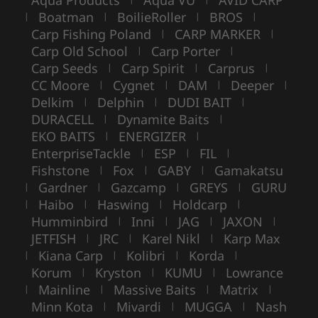
Aqua Products
Aqua VU
AVID CARP
Boatman
BoilieRoller
BROS
|
|
|
|
Carp Fishing Poland
CARP MARKER
|
|
Carp Old School
Carp Porter
|
|
Carp Seeds
Carp Spirit
Carprus
|
|
|
CC Moore
Cygnet
DAM
Deeper
|
|
|
|
Delkim
Delphin
DUDI BAIT
|
|
|
DURACELL
Dynamite Baits
|
|
EKO BAITS
ENERGIZER
|
|
EnterpriseTackle
ESP
FIL
|
|
|
Fishstone
Fox
GABY
Gamakatsu
|
|
|
Gardner
Gazcamp
GREYS
GURU
|
|
|
|
Haibo
Haswing
Holdcarp
|
|
|
|
Humminbird
Inni
JAG
JAXON
|
|
|
|
JETFISH
JRC
Karel Nikl
Karp Max
|
|
|
Kiana Carp
Kolibri
Korda
|
|
|
|
Korum
Kryston
KUMU
Lowrance
|
|
|
Mainline
Massive Baits
Matrix
|
|
|
|
Minn Kota
Mivardi
MUGGA
Nash
|
|
|