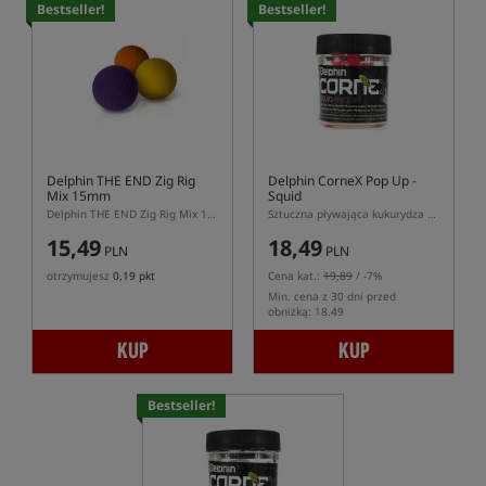
Bestseller!
Bestseller!
Delphin THE END Zig Rig
Delphin CorneX Pop Up -
Mix 15mm
Squid
Delphin THE END Zig Rig Mix 15 mm – pływające pianki karpiowe do zig rig
Sztuczna pływająca kukurydza o zapachu kałamarnicy
15,49
18,49
PLN
PLN
otrzymujesz
0,19 pkt
Cena kat.:
19,89
/ -7%
Min. cena z 30 dni przed
obniżką: 18.49
KUP
KUP
Bestseller!