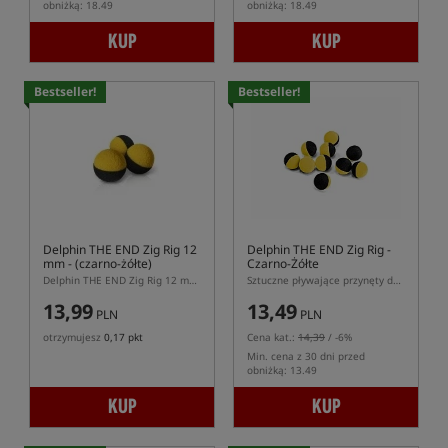
obniżką: 18.49
obniżką: 18.49
KUP
KUP
Bestseller!
Bestseller!
Delphin THE END Zig Rig 12
Delphin THE END Zig Rig
-
mm
- (czarno-żółte)
Czarno-Żółte
Delphin THE END Zig Rig 12 mm – pływające pianki do Zig Rig, czarno-żółte
Sztuczne pływające przynęty do Zig-Rig
13,99
13,49
PLN
PLN
otrzymujesz
0,17 pkt
Cena kat.:
14,39
/ -6%
Min. cena z 30 dni przed
obniżką: 13.49
KUP
KUP