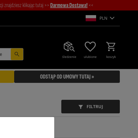
i znajdziesz klikając tutaj >>
Darmowa Dostawa!
<<
PLN
e
śledzenie
ulubione
koszyk
ODSTĄP OD UMOWY TUTAJ »
FILTRUJ