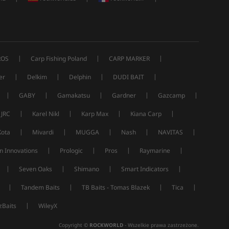
|
|
|
ROS
Carp Fishing Poland
CARP MARKER
|
|
|
|
er
Delkim
Delphin
DUDI BAIT
|
|
|
|
|
GABY
Gamakatsu
Gardner
Gazcamp
|
|
|
|
JRC
Karel Nikl
Karp Max
Kiana Carp
|
|
|
|
|
Kota
Mivardi
MUGGA
Nash
NAVITAS
|
|
|
|
n Innovations
Prologic
Pros
Raymarine
|
|
|
|
Seven Oaks
Shimano
Smart Indicators
|
|
|
|
Tandem Baits
TB Baits - Tomas Blazek
Tica
|
Baits
WileyX
Copyright ©
ROCKWORLD
- Wszelkie prawa zastrzeżone.