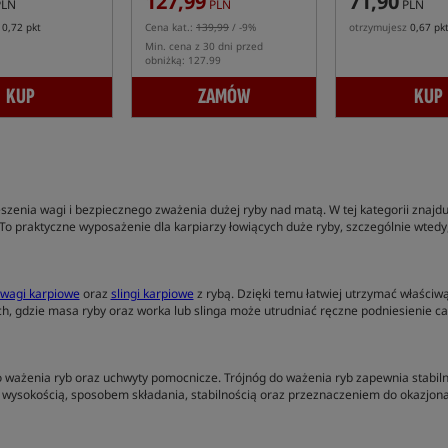
127,99
71,90
LN
PLN
PLN
z
0,72 pkt
Cena kat.:
139,99
/ -9%
otrzymujesz
0,67 pk
Min. cena z 30 dni przed
obniżką: 127.99
KUP
ZAMÓW
KUP
szenia wagi i bezpiecznego zważenia dużej ryby nad matą. W tej kategorii znajd
To praktyczne wyposażenie dla karpiarzy łowiących duże ryby, szczególnie wtedy,
wagi karpiowe
oraz
slingi karpiowe
z rybą. Dzięki temu łatwiej utrzymać właści
h, gdzie masa ryby oraz worka lub slinga może utrudniać ręczne podniesienie c
 do ważenia ryb oraz uchwyty pomocnicze. Trójnóg do ważenia ryb zapewnia stabil
 wysokością, sposobem składania, stabilnością oraz przeznaczeniem do okazjona