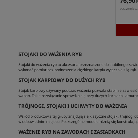
76,90
P
otrzymujes
STOJAKI DO WAŻENIA RYB
Stojaki do ważenia ryb to akcesoria przeznaczone do stabilnego zawie
wykonać pomiar bez podnoszenia ciężkiego karpia wyłącznie siłą rąk. 
STOJAK KARPIOWY DO DUŻYCH RYB
Stojak karpiowy używany podczas ważenia pozwala stabilnie zawiesić
wahań. Takie rozwiązanie sprawdza się przy dużych karpiach i amurac
TRÓJNOGI, STOJAKI I UCHWYTY DO WAŻENIA
Wśród produktów z tej grupy znajdują się klasyczne stojaki, trójnogi
w odpowiednim miejscu. Poszczególne modele różnią się konstrukcją,
WAŻENIE RYB NA ZAWODACH I ZASIADKACH