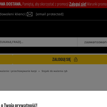
WA DOSTAWA.
Pamiętaj, aby skorzystać z promocji
Zaloguj się!
Warunki promocj
dowoleni klienci
|
[email protected]
zaawansowan
ZALOGUJ SIĘ
ważenie i przechowywanie karpi
Stojaki do ważenia ryb
STOJAKI DO WAŻENIA RYB
o Twoją prywatność!