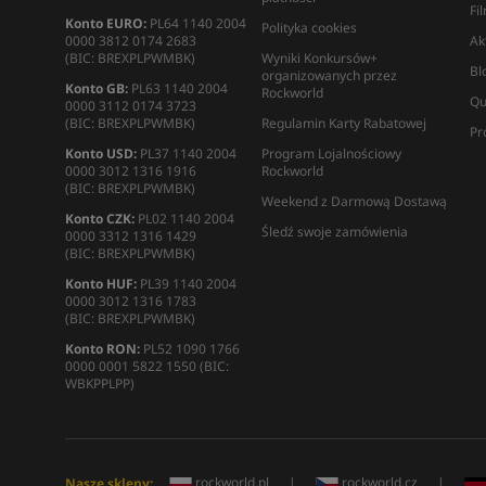
Fi
Konto EURO:
PL64 1140 2004
Polityka cookies
0000 3812 0174 2683
Ak
(BIC: BREXPLPWMBK)
Wyniki Konkursów+
Bl
organizowanych przez
Konto GB:
PL63 1140 2004
Rockworld
Qu
0000 3112 0174 3723
(BIC: BREXPLPWMBK)
Regulamin Karty Rabatowej
Pr
Konto USD:
PL37 1140 2004
Program Lojalnościowy
0000 3012 1316 1916
Rockworld
(BIC: BREXPLPWMBK)
Weekend z Darmową Dostawą
Konto CZK:
PL02 1140 2004
Śledź swoje zamówienia
0000 3312 1316 1429
(BIC: BREXPLPWMBK)
Konto HUF:
PL39 1140 2004
0000 3012 1316 1783
(BIC: BREXPLPWMBK)
Konto RON:
PL52 1090 1766
0000 0001 5822 1550 (BIC:
WBKPPLPP)
rockworld.pl
|
rockworld.cz
|
Nasze sklepy: