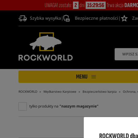
UWAGA! zostało:
2
dni
15:29:56
Trwa akcja
DARMO
Szybka wysyłka
|
Bezpieczne płatności
|
Za
MENU
ROCKWORLD
Wędkarstwo Karpiowe
Bezpieczeństwo karpia
Ochrona, 
tylko produkty na
"naszym magazynie"
ROCKWORLD dba 