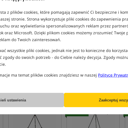
Promocja
5,0
sta z plików cookies, które pomagają zapewnić Ci bezpieczne i ko
aszej stronie. Strona wykorzystuje pliki cookies do zapewnienia p
 ruchu oraz wyświetlania spersonalizowanych reklam przez partneró
ok oraz Microsoft. Dzięki plikom cookies możemy zrozumieć Twoje p
eklam do Twoich zainteresowań.
ć wszystkie pliki cookies, jednak nie jest to konieczne do korzysta
JRC Cocoon 2G Weigh Tripod
Fox Carpmaster Tripod
 zgody do swoich potrzeb - do Ciebie należy decyzja. Zgody możn
Stojak do ważenia ryb
Stojak do ważenia ryb
ie.
424,99
329,99
PLN
PLN
macje ma temat plików cookies znajdziesz w naszej
Polityce Prywat
Cena kat.:
440,00
/ -3%
Cena kat.:
431,99
/ -24%
Min. cena z 30 dni przed
Min. cena z 30 dni przed
obniżką: 354.99
obniżką: 329.99
KUP
KUP
ień ustawienia
Zaakceptuj wszy
Bestseller!
B
5,0