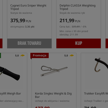
Cygnet Euro Sniper Weight
Delphin CLASSA Weighting
Tripod
Tripod
Statyw do ważenia
Stojak do ważenia ryb
375,99
211,99
PLN
PLN
otrzymujesz
3,36 pkt
Cena kat.:
225,89
/ -6%
Min. cena z 30 dni przed
obniżką: 211.99
BRAK TOWARU
KUP
Promocja
5,0
5,0
sylift Weigh Bar
Korda Singlez Weight & Dig
Trakker Easylift 
Bar
Uchwyt Trakker ułatwiający ważenie ryb
Uchwyt do wbijania i ważenia