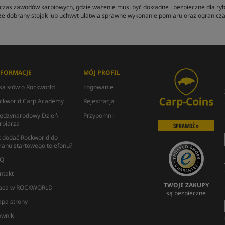
zas zawodów karpiowych, gdzie ważenie musi być dokładne i bezpieczne dla ryby
 dobrany stojak lub uchwyt ułatwia sprawne wykonanie pomiaru oraz ogranicza
NFORMACJE
MÓJ PROFIL
lka słów o Rockworld
Logowanie
ckworld Carp Academy
Rejestracja
ędzynarodowy Dzień
Przypomnij
rpiarza
SPRAWDŹ »
k dodać Rockworld do
ranu startowego telefonu?
Q
ntakt
TWOJE ZAKUPY
aca w ROCKWORLD
są bezpieczne
pa strony
ownik