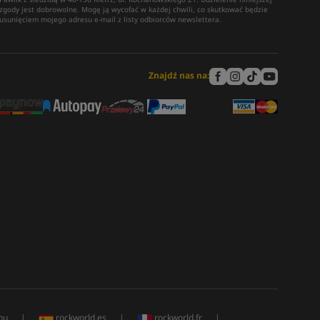
zgody jest dobrowolne. Mogę ją wycofać w każdej chwili, co skutkować będzie
usunięciem mojego adresu e-mail z listy odbiorców newslettera.
Znajdź nas na:
hu
|
rockworld.es
|
rockworld.fr
|