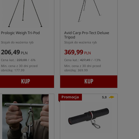
Prologic Weigh Tri-Pod
Avid Carp Pro-Tect Deluxe
Tripod
Stojak do ważenia ryb
Stojak do ważenia ryb
206,49
369,99
PLN
PLN
Cena kat.:
220,00
/ -6%
Cena kat.:
427,49
/ -13%
Min. cena z 30 dni przed
Min. cena z 30 dni przed
obniżką: 177.99
obniżką: 369.99
KUP
KUP
Promocja
5,0