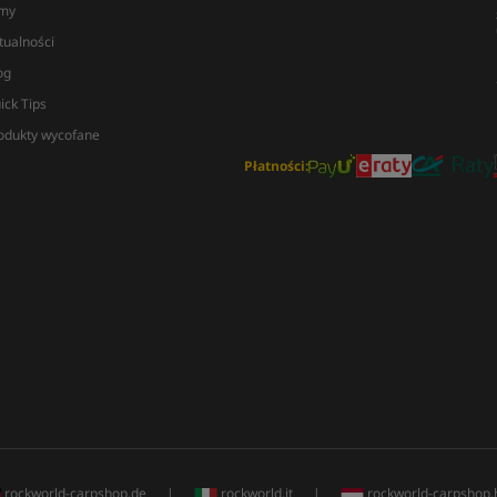
lmy
tualności
og
ick Tips
odukty wycofane
Płatności:
rockworld-carpshop.de
|
rockworld.it
|
rockworld-carpshop.