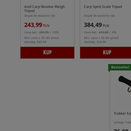
Avid Carp Revolve Weigh
Carp Spirit Scale Tripod
Tripod
Stojak do ważenia ryb
Stojak do ważenia ryb
243,99
384,49
PLN
PLN
Cena kat.:
269,99
/ -10%
Cena kat.:
410,00
/ -6%
Min. cena z 30 dni przed
Min. cena z 30 dni przed
obniżką: 243.99
obniżką: 324.99
KUP
KUP
Bestseller!
Trakker Ea