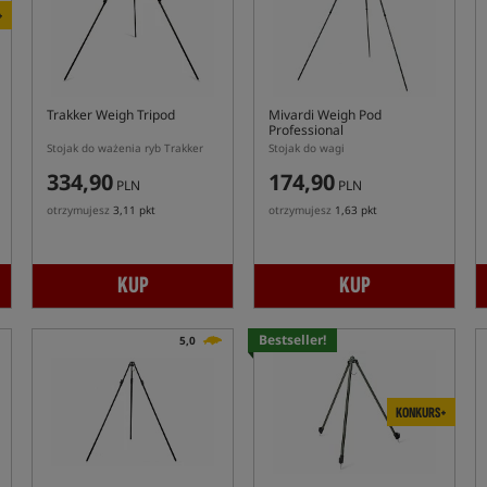
+
Trakker Weigh Tripod
Mivardi Weigh Pod
Professional
Stojak do ważenia ryb Trakker
Stojak do wagi
334,90
174,90
PLN
PLN
otrzymujesz
3,11 pkt
otrzymujesz
1,63 pkt
KUP
KUP
Bestseller!
5,0
KONKURS+