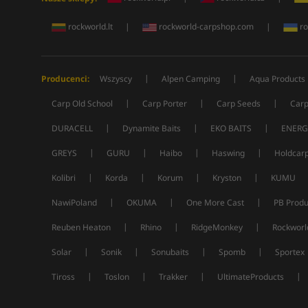
rockworld.lt
|
rockworld-carpshop.com
|
ro
|
|
Producenci:
Wszyscy
Alpen Camping
Aqua Products
|
|
|
Carp Old School
Carp Porter
Carp Seeds
Carp
|
|
|
DURACELL
Dynamite Baits
EKO BAITS
ENERG
|
|
|
|
GREYS
GURU
Haibo
Haswing
Holdcar
|
|
|
|
Kolibri
Korda
Korum
Kryston
KUMU
|
|
|
NawiPoland
OKUMA
One More Cast
PB Produ
|
|
|
Reuben Heaton
Rhino
RidgeMonkey
Rockworl
|
|
|
|
Solar
Sonik
Sonubaits
Spomb
Sportex
|
|
|
|
Tiross
Toslon
Trakker
UltimateProducts