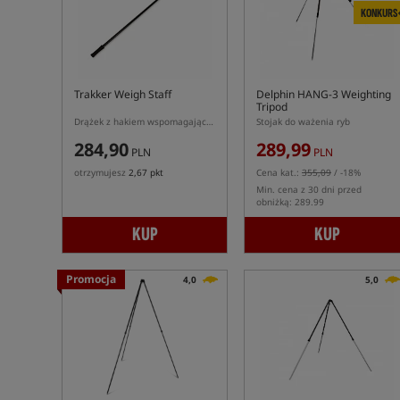
KONKURS
Trakker Weigh Staff
Delphin HANG-3 Weighting
Tripod
Drążek z hakiem wspomagający ważenie ryb Trakker
Stojak do ważenia ryb
284,90
289,99
PLN
PLN
otrzymujesz
2,67 pkt
Cena kat.:
355,09
/ -18%
Min. cena z 30 dni przed
obniżką: 289.99
KUP
KUP
Promocja
4,0
5,0