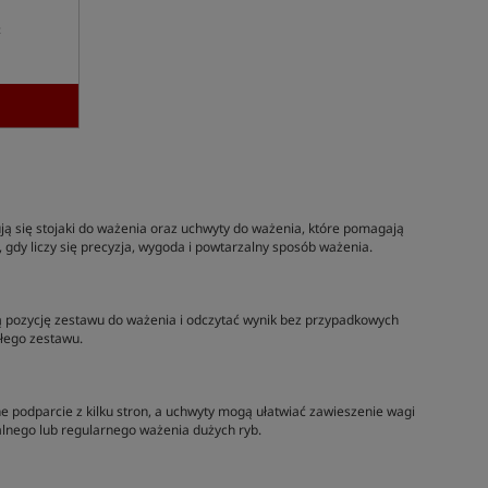
t
ują się stojaki do ważenia oraz uchwyty do ważenia, które pomagają
 gdy liczy się precyzja, wygoda i powtarzalny sposób ważenia.
wą pozycję zestawu do ważenia i odczytać wynik bez przypadkowych
ałego zestawu.
ne podparcie z kilku stron, a uchwyty mogą ułatwiać zawieszenie wagi
lnego lub regularnego ważenia dużych ryb.