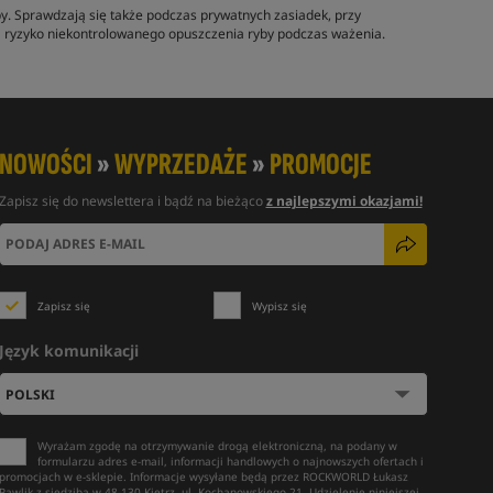
. Sprawdzają się także podczas prywatnych zasiadek, przy
 ryzyko niekontrolowanego opuszczenia ryby podczas ważenia.
NOWOŚCI
»
WYPRZEDAŻE
»
PROMOCJE
Zapisz się do newslettera i bądź na bieżąco
z najlepszymi okazjami!
Zapisz się
Wypisz się
Język komunikacji
Wyrażam zgodę na otrzymywanie drogą elektroniczną, na podany w
formularzu adres e-mail, informacji handlowych o najnowszych ofertach i
promocjach w e-sklepie. Informacje wysyłane będą przez ROCKWORLD Łukasz
Pawlik z siedzibą w 48-130 Kietrz, ul. Kochanowskiego 21. Udzielenie niniejszej