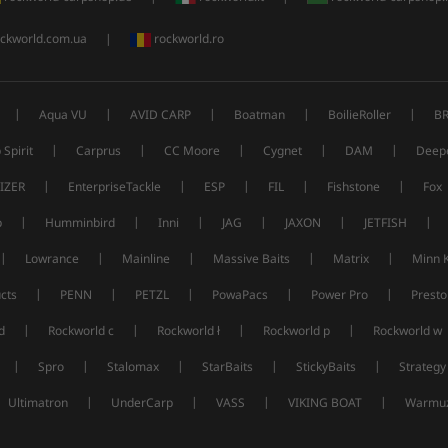
ckworld.com.ua
|
rockworld.ro
|
|
|
|
|
Aqua VU
AVID CARP
Boatman
BoilieRoller
B
|
|
|
|
|
 Spirit
Carprus
CC Moore
Cygnet
DAM
Deep
|
|
|
|
|
IZER
EnterpriseTackle
ESP
FIL
Fishstone
Fox
|
|
|
|
|
|
p
Humminbird
Inni
JAG
JAXON
JETFISH
|
|
|
|
|
Lowrance
Mainline
Massive Baits
Matrix
Minn 
|
|
|
|
|
cts
PENN
PETZL
PowaPacs
Power Pro
Presto
|
|
|
|
d
Rockworld c
Rockworld ł
Rockworld p
Rockworld w
|
|
|
|
|
Spro
Stalomax
StarBaits
StickyBaits
Strategy
|
|
|
|
Ultimatron
UnderCarp
VASS
VIKING BOAT
Warmuz