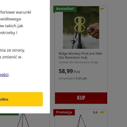
Promocja
Bestseller!
4,0
5,0
mfortowe warunki
rawidłowego
w takich jak
otrzeby i
nia ze strony.
Nash Weigh Tripod
Ridge Monkey ProCare Nite
a zmienić w
Glo Retention Hub
Stojak do ważenia
Uchwyt do mocowania slinga
384,99
58,99
PLN
PLN
ności
.
Cena kat.:
439,99
/ -13%
otrzymujesz
0,65 pkt
Min. cena z 30 dni przed
obniżką: 384.99
KUP
KUP
stkie
estseller!
Promocja
5,0
5,0