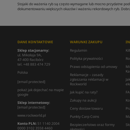
Stojaki do ważenia ryb są często wymagane lub mocno przydatne podc
dokumentowaniu większych okazów i ważeniu rekordowych ryb. Dobrze
DANE KONTAKTOWE
WARUNKI ZAKUPU
I
Sklep stacjonarny:
Regulamin
Ki
ul. Mikołaja 9A,
Polityka prywatności
Ro
47-400 Racibórz
tel. +48 883 474 729
Prawo odstąpienia od umowy
Mi
Ka
Polska
Reklamacje – zasady
zgłaszania reklamacji w
Ja
[email protected]
Rockworld
ek
pokaż jak dojechać na mapie
Jak kupić na raty?
FA
google
Zakupy na aukcji
Ko
Sklep internetowy:
[email protected]
Ceny dostaw towaru
Pr
www.rockworld.pl
Punkty Carp Coins
Ma
Konto PLN:
51 1140 2004
Bezpieczeństwo oraz formy
Sł
0000 3102 3558 4460
płatności