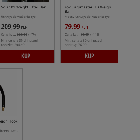
Solar P1 Weight Lifter Bar
Fox Carpmaster HD Weigh
Bar
Uchwyt do ważenia ryb
Mocny uchwyt do ważenia ryb
209,99
79,99
PLN
PLN
Cena kat.:
225,00
/ -7%
Cena kat.:
89,99
/ -11%
Min. cena z 30 dni przed
Min. cena z 30 dni przed
obniżką: 204.99
obniżką: 76.99
KUP
KUP
Weigh Hook
Uchwyt Trakker z gwintem ułatwiający ważenie ryb