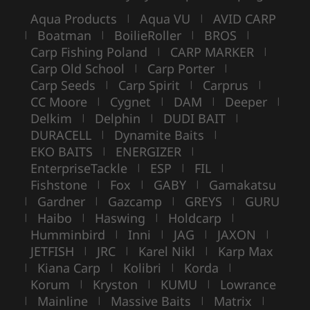
Aqua Products
Aqua VU
AVID CARP
|
|
Boatman
BoilieRoller
BROS
|
|
|
|
Carp Fishing Poland
CARP MARKER
|
|
Carp Old School
Carp Porter
|
|
Carp Seeds
Carp Spirit
Carprus
|
|
|
CC Moore
Cygnet
DAM
Deeper
|
|
|
|
Delkim
Delphin
DUDI BAIT
|
|
|
DURACELL
Dynamite Baits
|
|
EKO BAITS
ENERGIZER
|
|
EnterpriseTackle
ESP
FIL
|
|
|
Fishstone
Fox
GABY
Gamakatsu
|
|
|
Gardner
Gazcamp
GREYS
GURU
|
|
|
|
Haibo
Haswing
Holdcarp
|
|
|
|
Humminbird
Inni
JAG
JAXON
|
|
|
|
JETFISH
JRC
Karel Nikl
Karp Max
|
|
|
Kiana Carp
Kolibri
Korda
|
|
|
|
Korum
Kryston
KUMU
Lowrance
|
|
|
Mainline
Massive Baits
Matrix
|
|
|
|