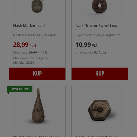
Nash Marker Lead
Nash Tractor Swivel Lead
Nash Marker Lead – ciężarek markerowy do sondowania dna, 2 sztuki
Ciężarek karpiowy z krętlikiem
28,99
10,99
PLN
PLN
Cena kat.:
32,99
/ -12%
otrzymujesz
0,10 pkt
Min. cena z 30 dni przed
obniżką: 28.99
KUP
KUP
Bestseller!