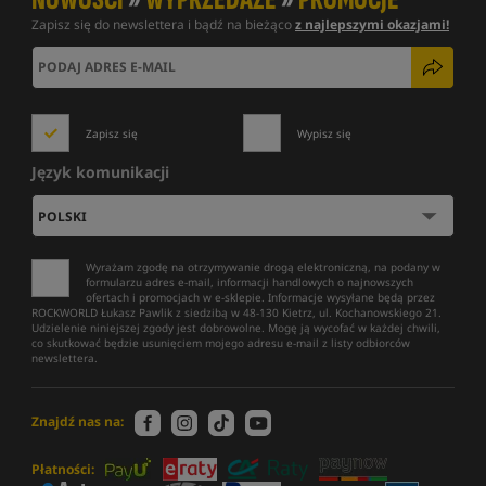
Zapisz się do newslettera i bądź na bieżąco
z najlepszymi okazjami!
Zapisz się
Wypisz się
Język komunikacji
Wyrażam zgodę na otrzymywanie drogą elektroniczną, na podany w
formularzu adres e-mail, informacji handlowych o najnowszych
ofertach i promocjach w e-sklepie. Informacje wysyłane będą przez
ROCKWORLD Łukasz Pawlik z siedzibą w 48-130 Kietrz, ul. Kochanowskiego 21.
Udzielenie niniejszej zgody jest dobrowolne. Mogę ją wycofać w każdej chwili,
co skutkować będzie usunięciem mojego adresu e-mail z listy odbiorców
newslettera.
Znajdź nas na:
Płatności: