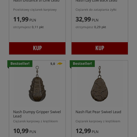
Nash Distance In Line Lead
Nash Lay Low Back Lead
Przelotowy ciężarek karpiowy
Ciężarek do zatapiania żyłki
11,99
32,99
PLN
PLN
otrzymujesz
0,11 pkt
otrzymujesz
0,29 pkt
KUP
KUP
Bestseller!
Bestseller!
5,0
Nash Dumpy Gripper Swivel
Nash Flat Pear Swivel Lead
Lead
Ciężarek karpiowy z krętlikiem
Ciężarek karpiowy z krętlikiem
10,99
12,99
PLN
PLN