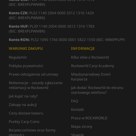
(BIC: BREXPLPWMBK)
Konto CZK:
PL02 1140 2004 0000 3312 1316 1429
(BIC: BREXPLPWMBK)
Konto HUF:
PL39 1140 2004 0000 3012 1316 1783
(BIC: BREXPLPWMBK)
Konto RON:
PL52 1090 1766 0000 0001 5822 1550 (BIC: WBKPPLPP)
WARUNKI ZAKUPU
INFORMACJE
Regulamin
Kilka słów o Rockworld
Polityka prywatności
Rockworld Carp Academy
Prawo odstąpienia od umowy
Międzynarodowy Dzień
Karpiarza
Reklamacje – zasady zgłaszania
reklamacji w Rockworld
Jak dodać Rockworld do ekranu
startowego telefonu?
Jak kupić na raty?
FAQ
Zakupy na aukcji
Kontakt
Ceny dostaw towaru
Praca w ROCKWORLD
Punkty Carp Coins
Mapa strony
Bezpieczeństwo oraz formy
płatności
Słownik