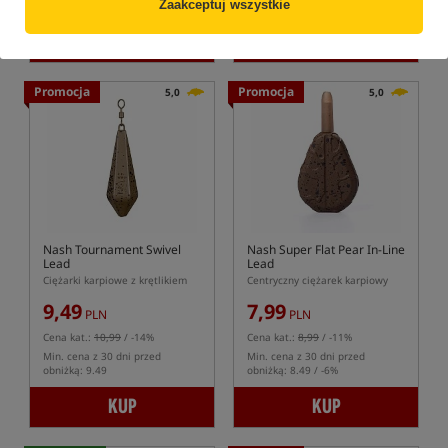
Zaakceptuj wszystkie
KUP
KUP
Promocja
Promocja
5,0
5,0
Nash Tournament Swivel
Nash Super Flat Pear In-Line
Lead
Lead
Ciężarki karpiowe z krętlikiem
Centryczny ciężarek karpiowy
9,49
7,99
PLN
PLN
Cena kat.:
10,99
/ -14%
Cena kat.:
8,99
/ -11%
Min. cena z 30 dni przed
Min. cena z 30 dni przed
obniżką: 9.49
obniżką: 8.49 / -6%
KUP
KUP