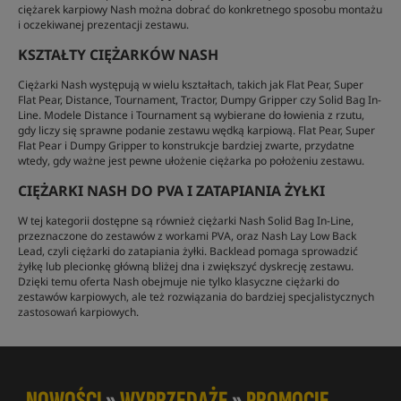
ciężarek karpiowy Nash można dobrać do konkretnego sposobu montażu
i oczekiwanej prezentacji zestawu.
KSZTAŁTY CIĘŻARKÓW NASH
Ciężarki Nash występują w wielu kształtach, takich jak Flat Pear, Super
Flat Pear, Distance, Tournament, Tractor, Dumpy Gripper czy Solid Bag In-
Line. Modele Distance i Tournament są wybierane do łowienia z rzutu,
gdy liczy się sprawne podanie zestawu wędką karpiową. Flat Pear, Super
Flat Pear i Dumpy Gripper to konstrukcje bardziej zwarte, przydatne
wtedy, gdy ważne jest pewne ułożenie ciężarka po położeniu zestawu.
CIĘŻARKI NASH DO PVA I ZATAPIANIA ŻYŁKI
W tej kategorii dostępne są również ciężarki Nash Solid Bag In-Line,
przeznaczone do zestawów z workami PVA, oraz Nash Lay Low Back
Lead, czyli ciężarki do zatapiania żyłki. Backlead pomaga sprowadzić
żyłkę lub plecionkę główną bliżej dna i zwiększyć dyskrecję zestawu.
Dzięki temu oferta Nash obejmuje nie tylko klasyczne ciężarki do
zestawów karpiowych, ale też rozwiązania do bardziej specjalistycznych
zastosowań karpiowych.
NOWOŚCI
»
WYPRZEDAŻE
»
PROMOCJE