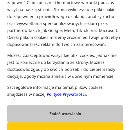
zapewnić Ci bezpieczne i komfortowe warunki podczas
FILTRUJ
wizyt na naszej stronie. Strona wykorzystuje pliki cookies
do zapewnienia prawidłowego działania, analizy ruchu
oraz wyświetlania spersonalizowanych reklam przez
partnerów takich jak Google, Meta, TikTok oraz Microsoft.
CIĘŻARKI KARPIOWE NASH
Dzięki plikom cookies możemy zrozumieć Twoje potrzeby i
dopasować treść reklam do Twoich zainteresowań.
Bestseller!
Bestseller!
5,0
Możesz zaakceptować wszystkie pliki cookies, jednak nie
jest to konieczne do korzystania ze strony. Możesz
dostosować zgody do swoich potrzeb - do Ciebie należy
decyzja. Zgody można zmienić w dowolnym momencie.
Szczegółowe informacje ma temat plików cookies
znajdziesz w naszej
Polityce Prywatności
.
Nash Super Flat Pear Swivel
Nash Flat Pear In Line Lead
Lead
Ciężarek karpiowy z krętlikiem
Przelotowy ciężarek karpiowy
8,99
9,99
Zmień ustawienia
PLN
PLN
otrzymujesz
0,08 pkt
otrzymujesz
0,09 pkt