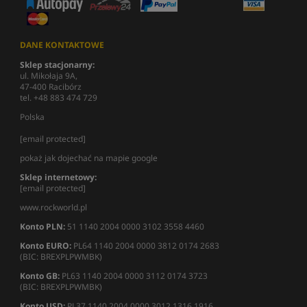
DANE KONTAKTOWE
Sklep stacjonarny:
ul. Mikołaja 9A,
47-400 Racibórz
tel. +48 883 474 729
Polska
[email protected]
pokaż jak dojechać na mapie google
Sklep internetowy:
[email protected]
www.rockworld.pl
Konto PLN:
51 1140 2004 0000 3102 3558 4460
Konto EURO:
PL64 1140 2004 0000 3812 0174 2683
(BIC: BREXPLPWMBK)
Konto GB:
PL63 1140 2004 0000 3112 0174 3723
(BIC: BREXPLPWMBK)
Konto USD:
PL37 1140 2004 0000 3012 1316 1916