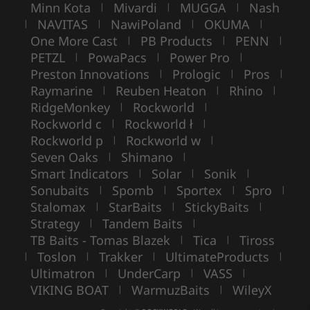
Minn Kota
Mivardi
MUGGA
Nash
|
|
|
NAVITAS
NawiPoland
OKUMA
|
|
|
|
One More Cast
PB Products
PENN
|
|
|
PETZL
PowaPacs
Power Pro
|
|
|
Preston Innovations
Prologic
Pros
|
|
|
Raymarine
Reuben Heaton
Rhino
|
|
|
RidgeMonkey
Rockworld
|
|
Rockworld c
Rockworld ł
|
|
Rockworld p
Rockworld w
|
|
Seven Oaks
Shimano
|
|
Smart Indicators
Solar
Sonik
|
|
|
Sonubaits
Spomb
Sportex
Spro
|
|
|
|
Stalomax
StarBaits
StickyBaits
|
|
|
Strategy
Tandem Baits
|
|
TB Baits - Tomas Blazek
Tica
Tiross
|
|
Toslon
Trakker
UltimateProducts
|
|
|
|
Ultimatron
UnderCarp
VASS
|
|
|
VIKING BOAT
WarmuzBaits
WileyX
|
|