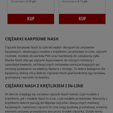
otrzymujesz
0,10 pkt
otrzymujesz
0,12 pkt
KUP
KUP
CIĘŻARKI KARPIOWE NASH
Ciężarki karpiowe Nash to szeroki wybór obciążeń do zestawów
karpiowych, obejmujący modele z krętlikiem, przelotowe In-Line, ciężarki
rzutowe, modele do worków PVA oraz backleady do zatapiania żyłki.
Marka Nash oferuje ciężarki dopasowane do różnych montaży i
sposobów łowienia, od klasycznych zestawów samozacinających po
zestawy podawane na większy dystans z brzegu. To dobra kategoria dla
karpiarzy, którzy chcą dobrać ciężarek Nash pod konkretny typ zestawu,
gramaturę i warunki na łowisku.
CIĘŻARKI NASH Z KRĘTLIKIEM I IN-LINE
W ofercie znajdują się zarówno ciężarki Nash Swivel, czyli modele z
krętlikiem, jak i modele Nash In-Line, czyli modele przelotowe. Warianty z
krętlikiem dobrze pasują do klipsów ciężarka i klasycznych montaży
karpiowych, natomiast ciężarki In-Line mają budowę przelotową, w której
element zestawu prowadzony jest przez środek ciężarka. Dzięki temu