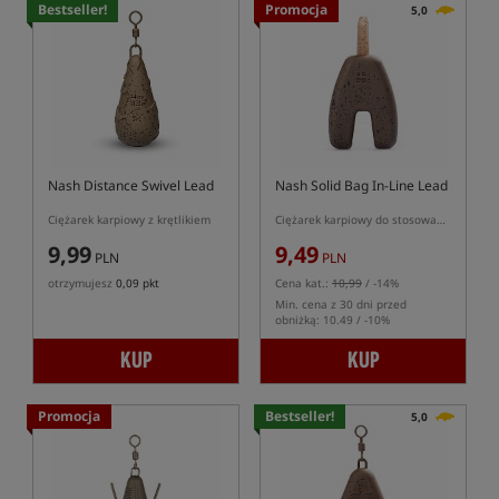
Bestseller!
Promocja
5,0
Nash Distance Swivel Lead
Nash Solid Bag In-Line Lead
Ciężarek karpiowy z krętlikiem
Ciężarek karpiowy do stosowania z workami PVA
9,99
9,49
PLN
PLN
otrzymujesz
0,09 pkt
Cena kat.:
10,99
/ -14%
Min. cena z 30 dni przed
obniżką: 10.49 / -10%
KUP
KUP
Promocja
Bestseller!
5,0