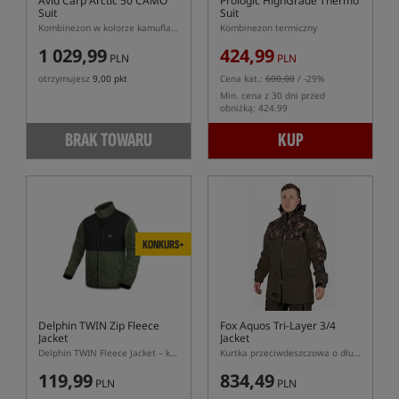
Avid Carp Arctic 50 CAMO
Prologic HighGrade Thermo
Suit
Suit
Kombinezon w kolorze kamuflażu
Kombinezon termiczny
1 029,99
424,99
PLN
PLN
otrzymujesz
9,00 pkt
Cena kat.:
600,00
/ -29%
Min. cena z 30 dni przed
obniżką: 424.99
BRAK TOWARU
KUP
KONKURS+
Delphin TWIN Zip Fleece
Fox Aquos Tri-Layer 3/4
Jacket
Jacket
Delphin TWIN Fleece Jacket – kurtka polarowa wędkarska
Kurtka przeciwdeszczowa o długości 3/4
119,99
834,49
PLN
PLN