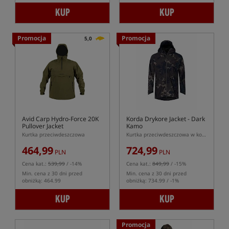
KUP
KUP
Promocja
Promocja
5,0
Avid Carp Hydro-Force 20K
Korda Drykore Jacket - Dark
Pullover Jacket
Kamo
Kurtka przeciwdeszczowa
Kurtka przeciwdeszczowa w kolorze kamuflażu
464,99
724,99
PLN
PLN
Cena kat.:
539,99
/ -14%
Cena kat.:
849,99
/ -15%
Min. cena z 30 dni przed
Min. cena z 30 dni przed
obniżką: 464.99
obniżką: 734.99 / -1%
KUP
KUP
Promocja