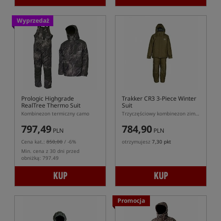
Wyprzedaż
Prologic Highgrade
Trakker CR3 3-Piece Winter
RealTree Thermo Suit
Suit
Kombinezon termiczny camo
Trzyczęściowy kombinezon zimowy
797,49
784,90
PLN
PLN
Cena kat.:
850,00
/ -6%
otrzymujesz
7,30 pkt
Min. cena z 30 dni przed
obniżką: 797.49
KUP
KUP
Promocja