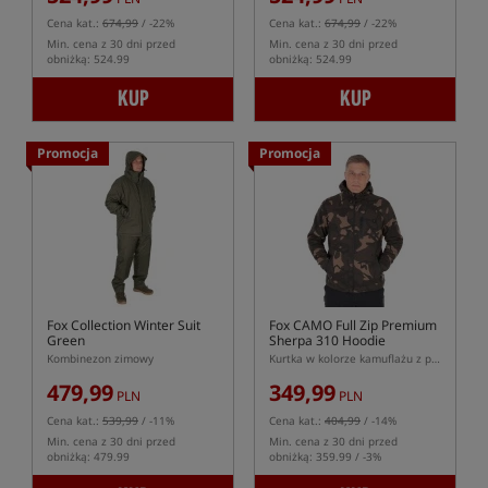
Cena kat.:
674,99
/ -22%
Cena kat.:
674,99
/ -22%
Min. cena z 30 dni przed
Min. cena z 30 dni przed
obniżką: 524.99
obniżką: 524.99
KUP
KUP
Promocja
Promocja
Fox Collection Winter Suit
Fox CAMO Full Zip Premium
Green
Sherpa 310 Hoodie
Kombinezon zimowy
Kurtka w kolorze kamuflażu z podszewką sherpa
479,99
349,99
PLN
PLN
Cena kat.:
539,99
/ -11%
Cena kat.:
404,99
/ -14%
Min. cena z 30 dni przed
Min. cena z 30 dni przed
obniżką: 479.99
obniżką: 359.99 / -3%