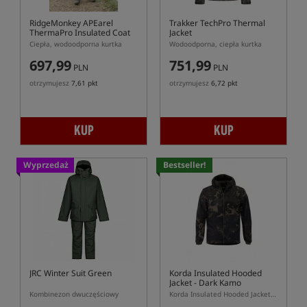
RidgeMonkey APEarel
Trakker TechPro Thermal
ThermaPro Insulated Coat
Jacket
Ciepła, wodoodporna kurtka
Wodoodporna, ciepła kurtka
697,99
751,99
PLN
PLN
otrzymujesz
7,61 pkt
otrzymujesz
6,72 pkt
KUP
KUP
Wyprzedaż
Bestseller!
JRC Winter Suit Green
Korda Insulated Hooded
Jacket - Dark Kamo
Kombinezon dwuczęściowy
Korda Insulated Hooded Jacket Dark Kamo – ocieplana kurtka karpiowa z kapturem