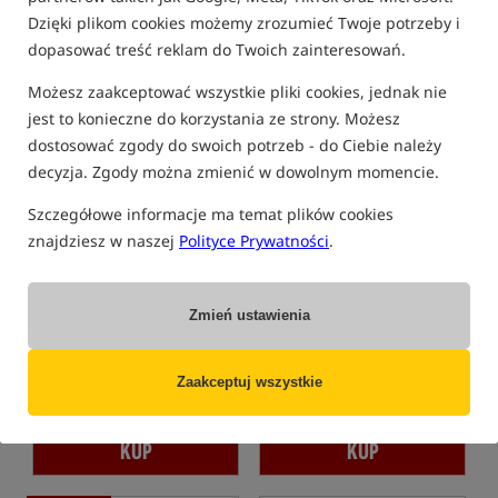
Dzięki plikom cookies możemy zrozumieć Twoje potrzeby i
dopasować treść reklam do Twoich zainteresowań.
Możesz zaakceptować wszystkie pliki cookies, jednak nie
Nowość!
Promocja
jest to konieczne do korzystania ze strony. Możesz
dostosować zgody do swoich potrzeb - do Ciebie należy
decyzja. Zgody można zmienić w dowolnym momencie.
Szczegółowe informacje ma temat plików cookies
znajdziesz w naszej
Polityce Prywatności
.
Fox Khaki Poncho
Nash Zero Tolerance
Helluva 3 in 1 Waterproof
Jacket CAMO
Poncho przeciwdeszczowe Fox w kolorze Khaki
Wodoodporna kurtka 3 w 1 z wypinanym polarem sherpa
Zmień ustawienia
149,99
934,99
PLN
PLN
otrzymujesz
1,33 pkt
Cena kat.:
1 099,99
/ -15%
Zaakceptuj wszystkie
Min. cena z 30 dni przed
obniżką: 944.99 / -1%
KUP
KUP