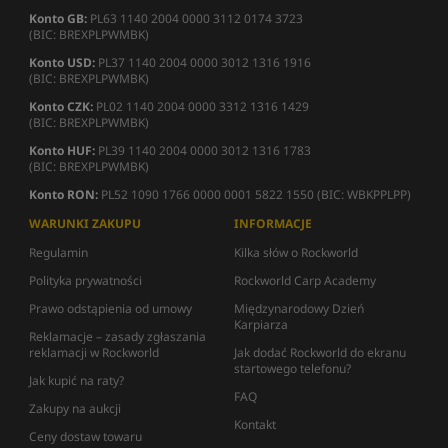
Konto GB:
PL63 1140 2004 0000 3112 0174 3723
(BIC: BREXPLPWMBK)
Konto USD:
PL37 1140 2004 0000 3012 1316 1916
(BIC: BREXPLPWMBK)
Konto CZK:
PL02 1140 2004 0000 3312 1316 1429
(BIC: BREXPLPWMBK)
Konto HUF:
PL39 1140 2004 0000 3012 1316 1783
(BIC: BREXPLPWMBK)
Konto RON:
PL52 1090 1766 0000 0001 5822 1550 (BIC: WBKPPLPP)
WARUNKI ZAKUPU
INFORMACJE
Regulamin
Kilka słów o Rockworld
Polityka prywatności
Rockworld Carp Academy
Prawo odstąpienia od umowy
Międzynarodowy Dzień
Karpiarza
Reklamacje – zasady zgłaszania
reklamacji w Rockworld
Jak dodać Rockworld do ekranu
startowego telefonu?
Jak kupić na raty?
FAQ
Zakupy na aukcji
Kontakt
Ceny dostaw towaru