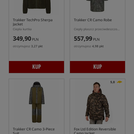
Trakker TechPro Sherpa
Trakker CR Camo Robe
Jacket
Ciepła kurtka
Ciepły płaszcz przeciwdeszczowy w kolorze kamuflażu
349,90
557,99
PLN
PLN
otrzymujesz
3,27 pkt
otrzymujesz
4,98 pkt
KUP
KUP
5,0
Trakker CR Camo 3-Piece
Fox Ltd Edition Reversible
Suit
Camo Jacket