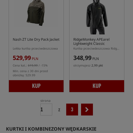
Nash ZT Lite Dry Pack Jacket
RidgeMonkey APEarel
Lightweight Classic
Hydrophobic Jacket
Lekka kurtka przeciwdeszczowa
Kurtka przeciwdeszczowa RidgeMonkey APEarel Hydrophobic Waterproof
529,99
348,99
PLN
PLN
Cena kat.:
619,99
/ -15%
otrzymujesz
2,99 pkt
Min. cena z 30 dni przed
obniżką: 529.99
KUP
KUP
strona
z
3
KURTKI I KOMBINEZONY WĘDKARSKIE