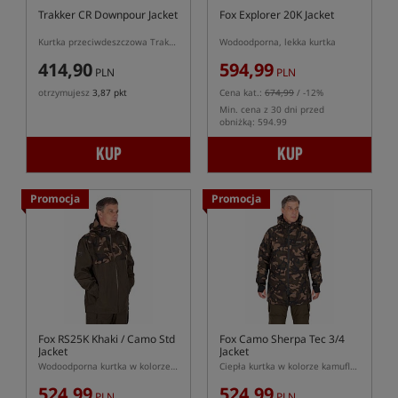
Trakker CR Downpour Jacket
Fox Explorer 20K Jacket
Kurtka przeciwdeszczowa Trakker CR Downpur
Wodoodporna, lekka kurtka
414,90
594,99
PLN
PLN
otrzymujesz
3,87 pkt
Cena kat.:
674,99
/ -12%
Min. cena z 30 dni przed
obniżką: 594.99
KUP
KUP
Promocja
Promocja
Fox RS25K Khaki / Camo Std
Fox Camo Sherpa Tec 3/4
Jacket
Jacket
Wodoodporna kurtka w kolorze kamuflażu
Ciepła kurtka w kolorze kamuflażu
524,99
524,99
PLN
PLN