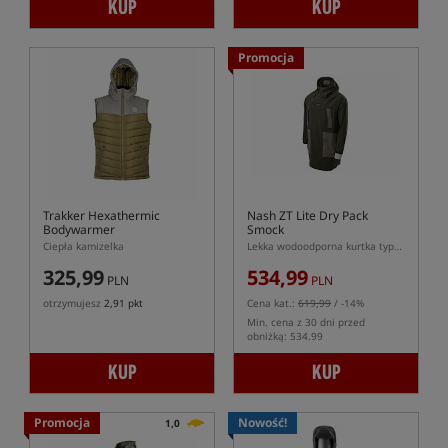
KUP
KUP
Promocja
Trakker Hexathermic
Nash ZT Lite Dry Pack
Bodywarmer
Smock
Ciepła kamizelka
Lekka wodoodporna kurtka typu smock
325,99
534,99
PLN
PLN
otrzymujesz
2,91 pkt
Cena kat.:
619,99
/ -14%
Min. cena z 30 dni przed
obniżką: 534.99
KUP
KUP
Promocja
Nowość!
1,0