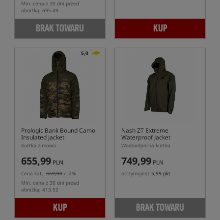
Min. cena z 30 dni przed
obniżką: 695.49
BRAK TOWARU
KUP
5,0
Prologic Bank Bound Camo
Nash ZT Extreme
Insulated Jacket
Waterproof Jacket
Kurtka zimowa
Wodoodporna kurtka
655,99
749,99
PLN
PLN
Cena kat.:
669,00
/ -2%
otrzymujesz
5,99 pkt
Min. cena z 30 dni przed
obniżką: 413.52
KUP
BRAK TOWARU