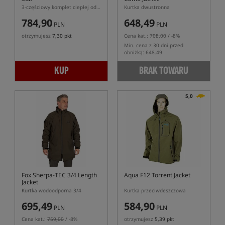
3-częściowy komplet ciepłej odzieży przeciwdeszczowej
Kurtka dwustronna
784,90
648,49
PLN
PLN
otrzymujesz
7,30 pkt
Cena kat.:
708,00
/ -8%
Min. cena z 30 dni przed
obniżką: 648.49
KUP
BRAK TOWARU
5,0
Fox Sherpa-TEC 3/4 Length
Aqua F12 Torrent Jacket
Jacket
Kurtka wodoodporna 3/4
Kurtka przeciwdeszczowa
695,49
584,90
PLN
PLN
Cena kat.:
759,00
/ -8%
otrzymujesz
5,39 pkt