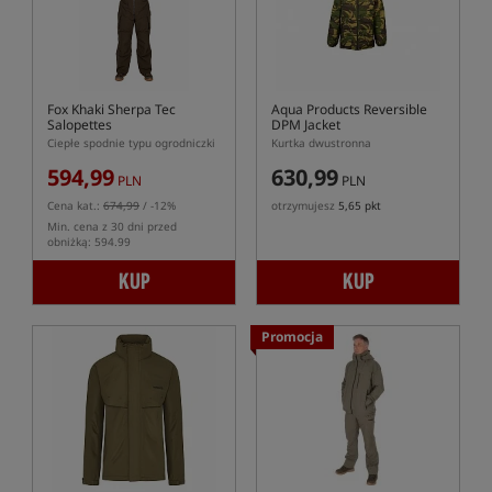
Fox Khaki Sherpa Tec
Aqua Products Reversible
Salopettes
DPM Jacket
Ciepłe spodnie typu ogrodniczki
Kurtka dwustronna
594,99
630,99
PLN
PLN
Cena kat.:
674,99
/ -12%
otrzymujesz
5,65 pkt
Min. cena z 30 dni przed
obniżką: 594.99
KUP
KUP
Promocja