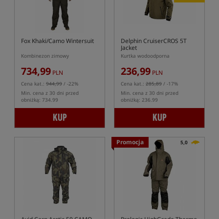
Fox Khaki/Camo Wintersuit
Delphin CruiserCROS 5T
Jacket
Kombinezon zimowy
Kurtka wodoodporna
734,99
236,99
PLN
PLN
Cena kat.:
944,99
/ -22%
Cena kat.:
285,89
/ -17%
Min. cena z 30 dni przed
Min. cena z 30 dni przed
obniżką: 734.99
obniżką: 236.99
KUP
KUP
Promocja
5,0