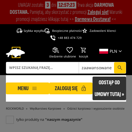
UWAGA! zostało:
3
dni
12:57:22
Trwa akcja
DARMOWA
DOSTAWA.
Pamiętaj, aby skorzystać z promocji
Zaloguj się!
Warunki
promocji znajdziesz klikając tutaj >>
Darmowa Dostawa!
<<
Szybka wysyłka
Bezpieczne płatności
Zadowoleni klienci
+48 883 474 729
PLN
śledzenie
ulubione
koszyk
zaawansowane
ODSTĄP OD
MENU
ZALOGUJ SIĘ
UMOWY TUTAJ »
ROCKWORLD
Wędkarstwo Karpiowe
Odzież karpiowa i wyposażenie osobiste
tylko produkty na
"naszym magazynie"