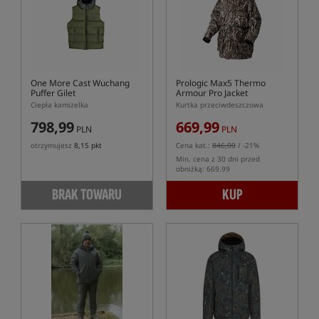
One More Cast Wuchang
Prologic Max5 Thermo
Puffer Gilet
Armour Pro Jacket
Ciepła kamizelka
Kurtka przeciwdeszczowa
798,99
669,99
PLN
PLN
otrzymujesz
8,15 pkt
Cena kat.:
846,00
/ -21%
Min. cena z 30 dni przed
obniżką: 669.99
BRAK TOWARU
KUP