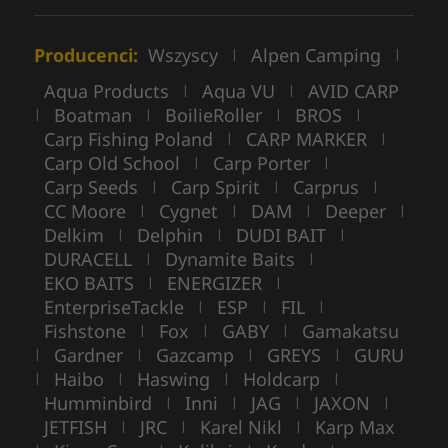
Producenci:
Wszyscy
Alpen Camping
|
|
Aqua Products
Aqua VU
AVID CARP
|
|
Boatman
BoilieRoller
BROS
|
|
|
|
Carp Fishing Poland
CARP MARKER
|
|
Carp Old School
Carp Porter
|
|
Carp Seeds
Carp Spirit
Carprus
|
|
|
CC Moore
Cygnet
DAM
Deeper
|
|
|
|
Delkim
Delphin
DUDI BAIT
|
|
|
DURACELL
Dynamite Baits
|
|
EKO BAITS
ENERGIZER
|
|
EnterpriseTackle
ESP
FIL
|
|
|
Fishstone
Fox
GABY
Gamakatsu
|
|
|
Gardner
Gazcamp
GREYS
GURU
|
|
|
|
Haibo
Haswing
Holdcarp
|
|
|
|
Humminbird
Inni
JAG
JAXON
|
|
|
|
JETFISH
JRC
Karel Nikl
Karp Max
|
|
|