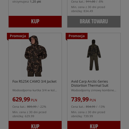
otrzymujesz
1,20 pkt
Cena kat.:
911,00
/ -8%
Min. cena z 30 dni przed
obniżką: 834.49
KUP
BRAK TOWARU
Promocja
Promocja
Fox RS25K CAMO 3/4 Jacket
Avid Carp Arctic-Series
Distortion Thermal Suit
Wodoodporna kurtka 3/4 w kolorze kamuflażu
Wodoodporny zimowy kombinezon
629,99
739,99
PLN
PLN
Cena kat.:
809,99
/ -22%
Cena kat.:
854,99
/ -13%
Min. cena z 30 dni przed
Min. cena z 30 dni przed
obniżką: 629.99
obniżką: 739.99
KUP
KUP