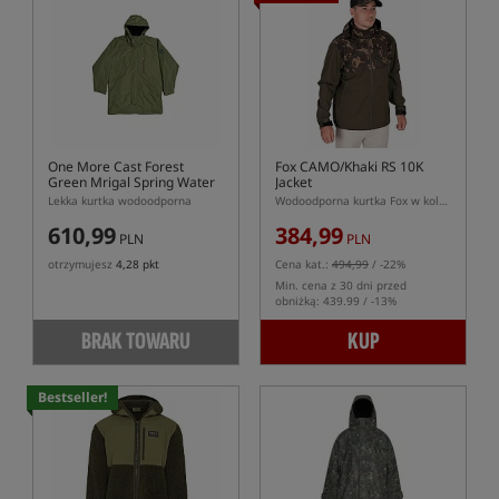
One More Cast Forest
Fox CAMO/Khaki RS 10K
Green Mrigal Spring Water
Jacket
Resistant Jacket
Lekka kurtka wodoodporna
Wodoodporna kurtka Fox w kolorze CAMO/Khaki
610,99
384,99
PLN
PLN
otrzymujesz
4,28 pkt
Cena kat.:
494,99
/ -22%
Min. cena z 30 dni przed
obniżką: 439.99 / -13%
BRAK TOWARU
KUP
Bestseller!