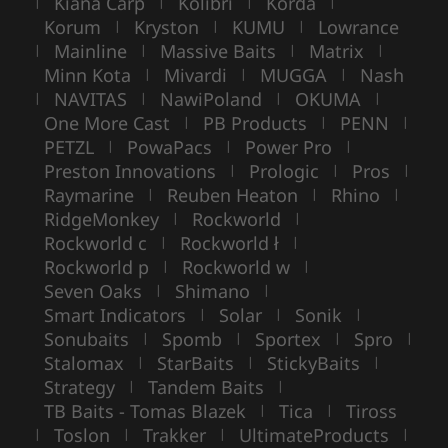
Kiana Carp
Kolibri
Korda
|
|
|
|
Korum
Kryston
KUMU
Lowrance
|
|
|
Mainline
Massive Baits
Matrix
|
|
|
|
Minn Kota
Mivardi
MUGGA
Nash
|
|
|
NAVITAS
NawiPoland
OKUMA
|
|
|
|
One More Cast
PB Products
PENN
|
|
|
PETZL
PowaPacs
Power Pro
|
|
|
Preston Innovations
Prologic
Pros
|
|
|
Raymarine
Reuben Heaton
Rhino
|
|
|
RidgeMonkey
Rockworld
|
|
Rockworld c
Rockworld ł
|
|
Rockworld p
Rockworld w
|
|
Seven Oaks
Shimano
|
|
Smart Indicators
Solar
Sonik
|
|
|
Sonubaits
Spomb
Sportex
Spro
|
|
|
|
Stalomax
StarBaits
StickyBaits
|
|
|
Strategy
Tandem Baits
|
|
TB Baits - Tomas Blazek
Tica
Tiross
|
|
Toslon
Trakker
UltimateProducts
|
|
|
|