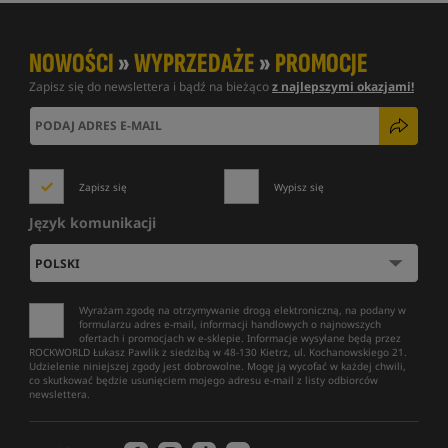
NOWOŚCI
»
WYPRZEDAŻE
»
PROMOCJE
Zapisz się do newslettera i bądź na bieżąco
z najlepszymi okazjami!
Zapisz się
Wypisz się
Język komunikacji
Wyrażam zgodę na otrzymywanie drogą elektroniczną, na podany w
formularzu adres e-mail, informacji handlowych o najnowszych
ofertach i promocjach w e-sklepie. Informacje wysyłane będą przez
ROCKWORLD Łukasz Pawlik z siedzibą w 48-130 Kietrz, ul. Kochanowskiego 21.
Udzielenie niniejszej zgody jest dobrowolne. Mogę ją wycofać w każdej chwili,
co skutkować będzie usunięciem mojego adresu e-mail z listy odbiorców
newslettera.