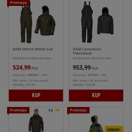
Promocja
DAM Xtherm Winter Suit
DAM Camovision
Thermosuit
Kombinezon dwuczęściowy
Kombinezon dwuczęściowy
524,99
953,99
PLN
PLN
Cena kat.:
650,00
/ -19%
Cena kat.:
973,00
/ -2%
Min. cena z 30 dni przed
Min. cena z 30 dni przed
obniżką: 524.99
obniżką: 953.99
KUP
KUP
Promocja
Promocja
5,0
KONKURS+