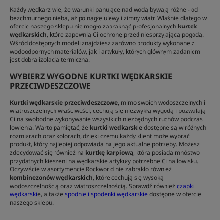
Każdy wędkarz wie, że warunki panujące nad wodą bywają różne - od
bezchmurnego nieba, aż po nagłe ulewy i zimny wiatr. Właśnie dlatego w
ofercie naszego sklepu nie mogło zabraknąć profesjonalnych
kurtek
wędkarskich
, które zapewnią Ci ochronę przed niesprzyjającą pogodą.
Wśród dostępnych modeli znajdziesz zarówno produkty wykonane z
wodoodpornych materiałów, jak i artykuły, których głównym zadaniem
jest dobra izolacja termiczna.
WYBIERZ WYGODNE KURTKI WĘDKARSKIE
PRZECIWDESZCZOWE
Kurtki wędkarskie przeciwdeszczowe,
mimo swoich wodoszczelnych i
wiatroszczelnych właściwości, cechują się niezwykłą wygodą i pozwalają
Ci na swobodne wykonywanie wszystkich niezbędnych ruchów podczas
łowienia. Warto pamiętać, że
kurtki wedkarskie
dostępne są w różnych
rozmiarach oraz kolorach, dzięki czemu każdy klient może wybrać
produkt, który najlepiej odpowiada na jego aktualne potrzeby. Możesz
zdecydować się również na
kurtkę karpiową
, która posiada mnóstwo
przydatnych kieszeni na wędkarskie artykuły potrzebne Ci na łowisku.
Oczywiście w asortymencie Rockworld nie zabrakło również
kombinezonów wędkarskich
, które cechują się wysoką
wodoszczelnością oraz wiatroszczelnością. Sprawdź również
czapki
wędkarski
e, a także
spodnie i spodenki wędkarskie
dostępne w ofercie
naszego sklepu.