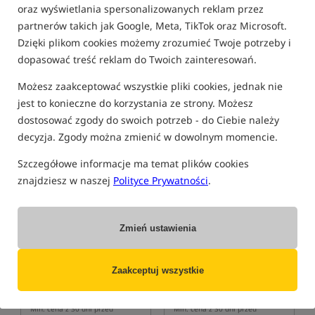
oraz wyświetlania spersonalizowanych reklam przez
FILTRUJ
partnerów takich jak Google, Meta, TikTok oraz Microsoft.
Dzięki plikom cookies możemy zrozumieć Twoje potrzeby i
dopasować treść reklam do Twoich zainteresowań.
CARP SPIRIT
Możesz zaakceptować wszystkie pliki cookies, jednak nie
jest to konieczne do korzystania ze strony. Możesz
dostosować zgody do swoich potrzeb - do Ciebie należy
Bestseller!
decyzja. Zgody można zmienić w dowolnym momencie.
Szczegółowe informacje ma temat plików cookies
znajdziesz w naszej
Polityce Prywatności
.
Zmień ustawienia
Carp Spirit Black Boat 320W
Carp Spirit CAMO BOAT ALU
270 cm
Ponton
Carp Spirit Camo Boat Alu 270 – ponton karpiowy z aluminiową podłogą
Zaakceptuj wszystkie
6 810,49
6 741,99
PLN
PLN
Cena kat.:
7 262,00
/ -6%
Cena kat.:
7 189,00
/ -6%
Min. cena z 30 dni przed
Min. cena z 30 dni przed