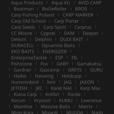
Aqua Products
Aqua VU
AVID CARP
|
|
Boatman
BoilieRoller
BROS
|
|
|
|
Carp Fishing Poland
CARP MARKER
|
|
Carp Old School
Carp Porter
|
|
Carp Seeds
Carp Spirit
Carprus
|
|
|
CC Moore
Cygnet
DAM
Deeper
|
|
|
|
Delkim
Delphin
DUDI BAIT
|
|
|
DURACELL
Dynamite Baits
|
|
EKO BAITS
ENERGIZER
|
|
EnterpriseTackle
ESP
FIL
|
|
|
Fishstone
Fox
GABY
Gamakatsu
|
|
|
Gardner
Gazcamp
GREYS
GURU
|
|
|
|
Haibo
Haswing
Holdcarp
|
|
|
|
Humminbird
Inni
JAG
JAXON
|
|
|
|
JETFISH
JRC
Karel Nikl
Karp Max
|
|
|
Kiana Carp
Kolibri
Korda
|
|
|
|
Korum
Kryston
KUMU
Lowrance
|
|
|
Mainline
Massive Baits
Matrix
|
|
|
|
Minn Kota
Mivardi
MUGGA
Nash
|
|
|