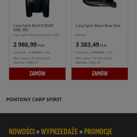
Carp Spirit BLACK BOAT
Carp Spirit Black Boat One
ONE 200
Carp Spirit Black Boat One 200 – jednoosobowy ponton karpiowy 200 cm
Ponton
2 986,99
3 383,49
PLN
PLN
Cena kat.:
3 185,00
/ -6%
Cena kat.:
3 608,00
/ -6%
Min. cena z 30 dni przed
Min. cena z 30 dni przed
obniżką: 2986.99
obniżką: 3383.49
ZAMÓW
ZAMÓW
PONTONY CARP SPIRIT
NOWOŚCI
»
WYPRZEDAŻE
»
PROMOCJE