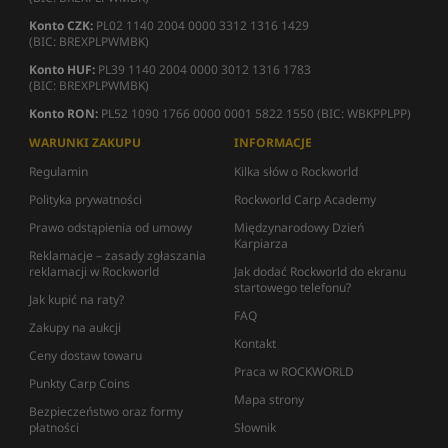
Konto CZK:
PL02 1140 2004 0000 3312 1316 1429
(BIC: BREXPLPWMBK)
Konto HUF:
PL39 1140 2004 0000 3012 1316 1783
(BIC: BREXPLPWMBK)
Konto RON:
PL52 1090 1766 0000 0001 5822 1550 (BIC: WBKPPLPP)
WARUNKI ZAKUPU
INFORMACJE
Regulamin
Kilka słów o Rockworld
Polityka prywatności
Rockworld Carp Academy
Prawo odstąpienia od umowy
Międzynarodowy Dzień
Karpiarza
Reklamacje – zasady zgłaszania
reklamacji w Rockworld
Jak dodać Rockworld do ekranu
startowego telefonu?
Jak kupić na raty?
FAQ
Zakupy na aukcji
Kontakt
Ceny dostaw towaru
Praca w ROCKWORLD
Punkty Carp Coins
Mapa strony
Bezpieczeństwo oraz formy
płatności
Słownik