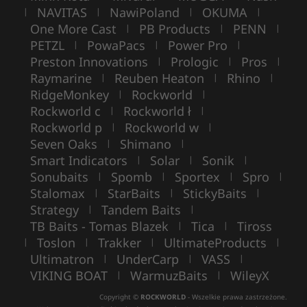
NAVITAS
NawiPoland
OKUMA
|
|
|
|
One More Cast
PB Products
PENN
|
|
|
PETZL
PowaPacs
Power Pro
|
|
|
Preston Innovations
Prologic
Pros
|
|
|
Raymarine
Reuben Heaton
Rhino
|
|
|
RidgeMonkey
Rockworld
|
|
Rockworld c
Rockworld ł
|
|
Rockworld p
Rockworld w
|
|
Seven Oaks
Shimano
|
|
Smart Indicators
Solar
Sonik
|
|
|
Sonubaits
Spomb
Sportex
Spro
|
|
|
|
Stalomax
StarBaits
StickyBaits
|
|
|
Strategy
Tandem Baits
|
|
TB Baits - Tomas Blazek
Tica
Tiross
|
|
Toslon
Trakker
UltimateProducts
|
|
|
|
Ultimatron
UnderCarp
VASS
|
|
|
VIKING BOAT
WarmuzBaits
WileyX
|
|
Copyright ©
ROCKWORLD
- Wszelkie prawa zastrzeżone.