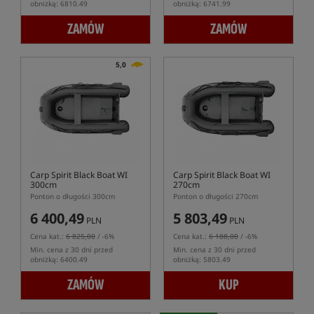
obniżką: 6810.49
obniżką: 6741.99
ZAMÓW
ZAMÓW
5,0
Carp Spirit Black Boat WI
Carp Spirit Black Boat WI
300cm
270cm
Ponton o długości 300cm
Ponton o długości 270cm
6 400,49
5 803,49
PLN
PLN
Cena kat.:
6 825,00
/ -6%
Cena kat.:
6 188,00
/ -6%
Min. cena z 30 dni przed
Min. cena z 30 dni przed
obniżką: 6400.49
obniżką: 5803.49
ZAMÓW
KUP