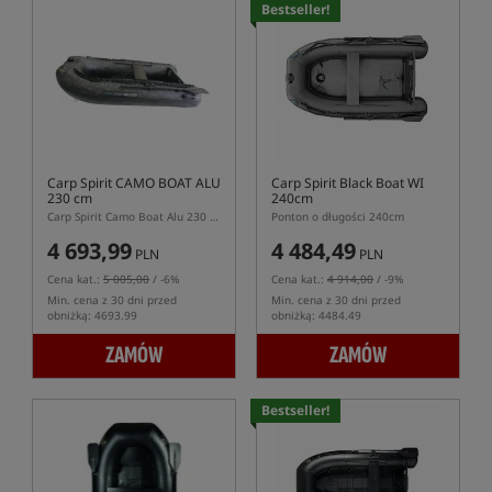
Bestseller!
Carp Spirit CAMO BOAT ALU
Carp Spirit Black Boat WI
230 cm
240cm
Carp Spirit Camo Boat Alu 230 – ponton karpiowy z aluminiową podłogą
Ponton o długości 240cm
4 693,99
4 484,49
PLN
PLN
Cena kat.:
5 005,00
/ -6%
Cena kat.:
4 914,00
/ -9%
Min. cena z 30 dni przed
Min. cena z 30 dni przed
obniżką: 4693.99
obniżką: 4484.49
ZAMÓW
ZAMÓW
Bestseller!