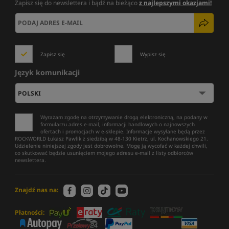
Zapisz się do newslettera i bądź na bieżąco
z najlepszymi okazjami!
Zapisz się
Wypisz się
Język komunikacji
Wyrażam zgodę na otrzymywanie drogą elektroniczną, na podany w
formularzu adres e-mail, informacji handlowych o najnowszych
ofertach i promocjach w e-sklepie. Informacje wysyłane będą przez
ROCKWORLD Łukasz Pawlik z siedzibą w 48-130 Kietrz, ul. Kochanowskiego 21.
Udzielenie niniejszej zgody jest dobrowolne. Mogę ją wycofać w każdej chwili,
co skutkować będzie usunięciem mojego adresu e-mail z listy odbiorców
newslettera.
Znajdź nas na:
Płatności: