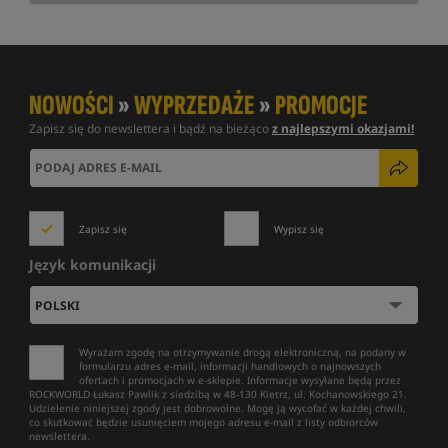
NOWOŚCI
»
WYPRZEDAŻE
»
PROMOCJE
Zapisz się do newslettera i bądź na bieżąco
z najlepszymi okazjami!
Zapisz się
Wypisz się
Język komunikacji
Wyrażam zgodę na otrzymywanie drogą elektroniczną, na podany w
formularzu adres e-mail, informacji handlowych o najnowszych
ofertach i promocjach w e-sklepie. Informacje wysyłane będą przez
ROCKWORLD Łukasz Pawlik z siedzibą w 48-130 Kietrz, ul. Kochanowskiego 21.
Udzielenie niniejszej zgody jest dobrowolne. Mogę ją wycofać w każdej chwili,
co skutkować będzie usunięciem mojego adresu e-mail z listy odbiorców
newslettera.