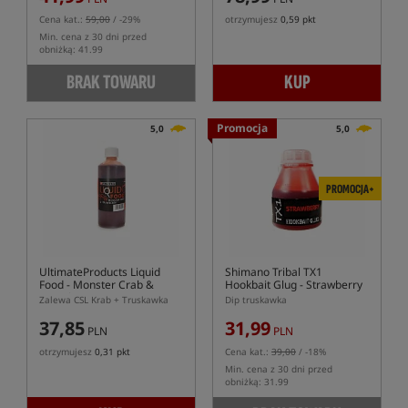
Cena kat.:
59,00
/ -29%
otrzymujesz
0,59 pkt
Min. cena z 30 dni przed
obniżką: 41.99
BRAK TOWARU
KUP
Promocja
5,0
5,0
PROMOCJA+
UltimateProducts Liquid
Shimano Tribal TX1
Food - Monster Crab &
Hookbait Glug - Strawberry
Strawberry
Zalewa CSL Krab + Truskawka
Dip truskawka
37,85
31,99
PLN
PLN
otrzymujesz
0,31 pkt
Cena kat.:
39,00
/ -18%
Min. cena z 30 dni przed
obniżką: 31.99