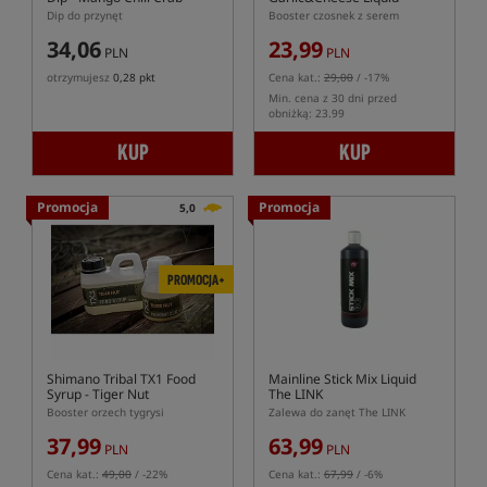
Dip do przynęt
Booster czosnek z serem
34,06
23,99
PLN
PLN
otrzymujesz
0,28 pkt
Cena kat.:
29,00
/ -17%
Min. cena z 30 dni przed
obniżką: 23.99
KUP
KUP
Promocja
Promocja
5,0
PROMOCJA+
Shimano Tribal TX1 Food
Mainline Stick Mix Liquid
Syrup - Tiger Nut
The LINK
Booster orzech tygrysi
Zalewa do zanęt The LINK
37,99
63,99
PLN
PLN
Cena kat.:
49,00
/ -22%
Cena kat.:
67,99
/ -6%