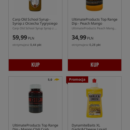
Carp Old School Syrup
-
UltimateProducts Top Range
Syrop z Orzecha Tygrysiego
Dip - Peach Mango
Carp Old School Syrup Syrop z Orzecha Tygrysiego – naturalny płynny dodatek 750 ml
UltimateProducts Peach Mango Dip – Skoncentrowany Owocowy Dip Karpiowy
59,99
34,99
PLN
PLN
otrzymujesz
0,44 pkt
otrzymujesz
0,28 pkt
KUP
KUP
Promocja
5,0
UltimateProducts Top Range
DynamiteBaits XL
Dip - Mango Chili Crab
Garlic&Cheese Liquid