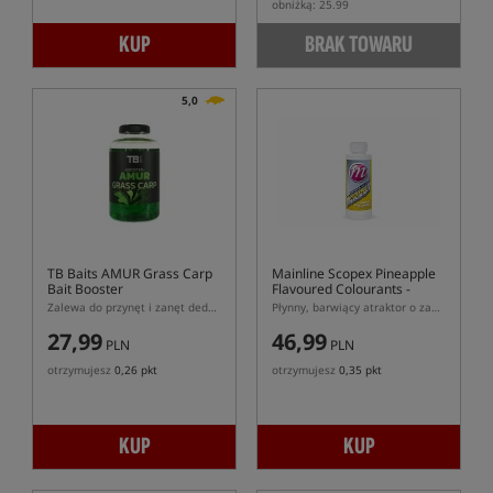
obniżką: 25.99
KUP
BRAK TOWARU
5,0
TB Baits AMUR Grass Carp
Mainline Scopex Pineapple
Bait Booster
Flavoured Colourants -
Yellow
Zalewa do przynęt i zanęt dedykowana do łowienia amurów
Płynny, barwiący atraktor o zapachu Scopex Pineapple
27,99
46,99
PLN
PLN
otrzymujesz
0,26 pkt
otrzymujesz
0,35 pkt
KUP
KUP