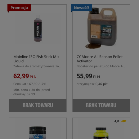
Promocja
Nowość!
Mainline ISO Fish Stick Mix
CCMoore All Season Pellet
Liquid
Activator
Zalewa do aromatyzowania zanęt Stick Mix
Booster do pelletu CC Moore All Season, płynny pokarm
62,99
55,99
PLN
PLN
Cena kat.:
67,99
/ -7%
otrzymujesz
0,46 pkt
Min. cena z 30 dni przed
obniżką: 62.99
BRAK TOWARU
BRAK TOWARU
4,0