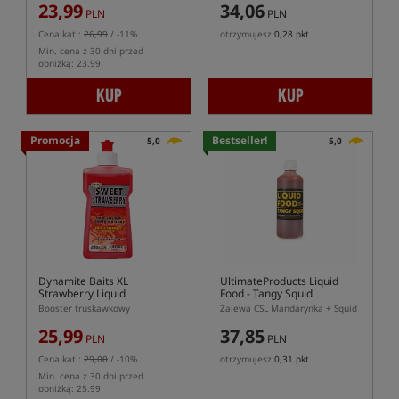
23,99
34,06
PLN
PLN
Cena kat.:
26,99
/ -11%
otrzymujesz
0,28 pkt
Min. cena z 30 dni przed
obniżką: 23.99
KUP
KUP
Promocja
Bestseller!
5,0
5,0
Dynamite Baits XL
UltimateProducts Liquid
Strawberry Liquid
Food - Tangy Squid
Booster truskawkowy
Zalewa CSL Mandarynka + Squid
25,99
37,85
PLN
PLN
Cena kat.:
29,00
/ -10%
otrzymujesz
0,31 pkt
Min. cena z 30 dni przed
obniżką: 25.99