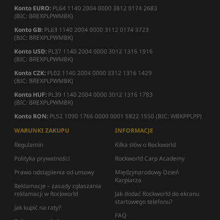
Konto EURO:
PL64 1140 2004 0000 3812 0174 2683
(BIC: BREXPLPWMBK)
Konto GB:
PL63 1140 2004 0000 3112 0174 3723
(BIC: BREXPLPWMBK)
Konto USD:
PL37 1140 2004 0000 3012 1316 1916
(BIC: BREXPLPWMBK)
Konto CZK:
PL02 1140 2004 0000 3312 1316 1429
(BIC: BREXPLPWMBK)
Konto HUF:
PL39 1140 2004 0000 3012 1316 1783
(BIC: BREXPLPWMBK)
Konto RON:
PL52 1090 1766 0000 0001 5822 1550 (BIC: WBKPPLPP)
WARUNKI ZAKUPU
INFORMACJE
Regulamin
Kilka słów o Rockworld
Polityka prywatności
Rockworld Carp Academy
Prawo odstąpienia od umowy
Międzynarodowy Dzień
Karpiarza
Reklamacje – zasady zgłaszania
reklamacji w Rockworld
Jak dodać Rockworld do ekranu
startowego telefonu?
Jak kupić na raty?
FAQ