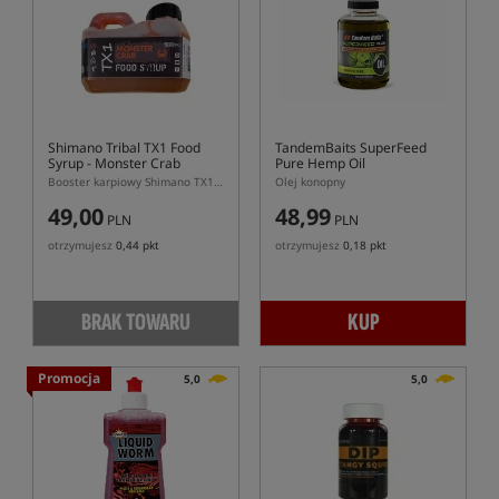
Shimano Tribal TX1 Food
TandemBaits SuperFeed
Syrup - Monster Crab
Pure Hemp Oil
Booster karpiowy Shimano TX1 Monster Crab 500 ml
Olej konopny
49,00
48,99
PLN
PLN
otrzymujesz
0,44 pkt
otrzymujesz
0,18 pkt
BRAK TOWARU
KUP
Promocja
5,0
5,0