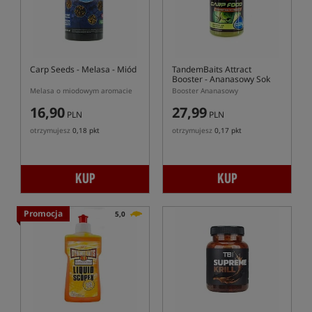
Carp Seeds
- Melasa - Miód
TandemBaits Attract
Booster
- Ananasowy Sok
Melasa o miodowym aromacie
Booster Ananasowy
16,90
27,99
PLN
PLN
otrzymujesz
0,18 pkt
otrzymujesz
0,17 pkt
KUP
KUP
Promocja
5,0