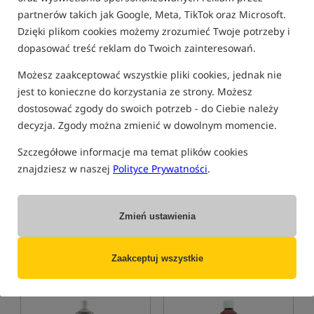
partnerów takich jak Google, Meta, TikTok oraz Microsoft.
Bestseller!
5,0
Dzięki plikom cookies możemy zrozumieć Twoje potrzeby i
dopasować treść reklam do Twoich zainteresowań.
Możesz zaakceptować wszystkie pliki cookies, jednak nie
jest to konieczne do korzystania ze strony. Możesz
dostosować zgody do swoich potrzeb - do Ciebie należy
decyzja. Zgody można zmienić w dowolnym momencie.
Carp Old School Soya Oil -
NEW CcMoore Liquid -
Krill
Bloodworm Compound
Szczegółowe informacje ma temat plików cookies
Olej sojowy aromatyzowany o zapachu kryla
Ekstrakt z ochotki
znajdziesz w naszej
Polityce Prywatności
.
51,45
63,49
PLN
PLN
otrzymujesz
0,37 pkt
Cena kat.:
67,49
/ -6%
Min. cena z 30 dni przed
Zmień ustawienia
obniżką: 63.49
KUP
KUP
Zaakceptuj wszystkie
Promocja
5,0
5,0