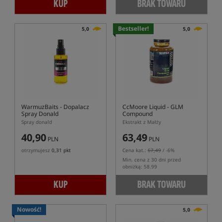
KUP
BRAK TOWARU
Bestseller!
5,0
5,0
WarmuzBaits
- Dopalacz
CcMoore Liquid - GLM
Spray Donald
Compound
Spray donald
Ekstrakt z Małży
40,90
63,49
PLN
PLN
otrzymujesz
0,31 pkt
Cena kat.:
67,49
/ -6%
Min. cena z 30 dni przed
obniżką: 58.99
KUP
BRAK TOWARU
Nowość!
5,0