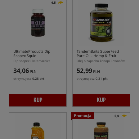
4,5
UltimateProducts Dip
TandemBaits SuperFeed
Scopex Squid
Pure Oil - Hemp & Fruit
Dip scopex i kałamarnica
Olej o zapachu konopi i owoców
34,06
52,99
PLN
PLN
otrzymujesz
0,28 pkt
otrzymujesz
0,31 pkt
KUP
KUP
Promocja
5,0