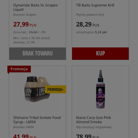
Dynamite Baits XL Scopex
TB Baits Supreme Krill
Liquid
Booster Scopex
Płynny pokarm kryl
27,99
28,29
PLN
PLN
Cena kat.:
29,00
/ -3%
otrzymujesz
0,24 pkt
Min. cena z 30 dni przed
obniżką: 27.99
BRAK TOWARU
KUP
Promocja
PROMOCJA+
Shimano Tribal Isolate Food
Kiana Carp Goo Pink
Syrup - LM94
Almond Smoke
Booster LM94
Dip smużący migdałowy
41,99
78,99
PLN
PLN