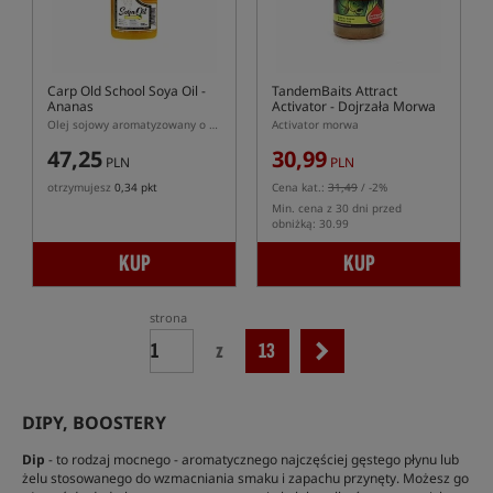
Carp Old School Soya Oil
-
TandemBaits Attract
Ananas
Activator
- Dojrzała Morwa
Olej sojowy aromatyzowany o zapachu ananasa
Activator morwa
47,25
30,99
PLN
PLN
otrzymujesz
0,34 pkt
Cena kat.:
31,49
/ -2%
Min. cena z 30 dni przed
obniżką: 30.99
KUP
KUP
strona
z
13
DIPY, BOOSTERY
Dip
- to rodzaj mocnego - aromatycznego najczęściej gęstego płynu lub
żelu stosowanego do wzmacniania smaku i zapachu przynęty. Możesz go