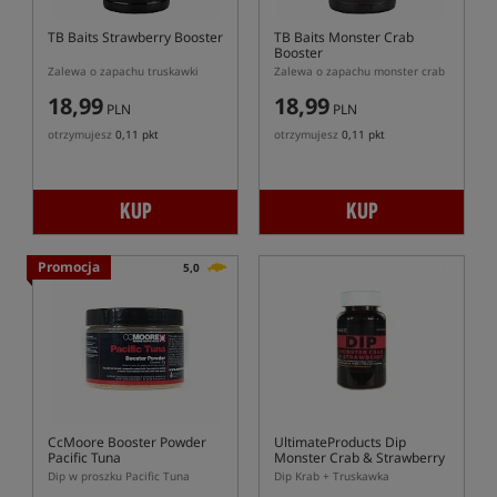
TB Baits Strawberry Booster
TB Baits Monster Crab
Booster
Zalewa o zapachu truskawki
Zalewa o zapachu monster crab
18,99
18,99
PLN
PLN
otrzymujesz
0,11 pkt
otrzymujesz
0,11 pkt
KUP
KUP
Promocja
5,0
CcMoore Booster Powder
UltimateProducts Dip
Pacific Tuna
Monster Crab & Strawberry
Dip w proszku Pacific Tuna
Dip Krab + Truskawka