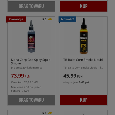
BRAK TOWARU
KUP
Promocja
Nowość!
5,0
Kiana Carp Goo Spicy Squid
TB Baits Corn Smoke Liquid
Smoke
Dip smużący kałamarnica
TB Baits Corn Smoke Liquid – kukurydziany liquid z efektem smużenia
73,99
45,99
PLN
PLN
Cena kat.:
78,99
/ -6%
otrzymujesz
0,41 pkt
Min. cena z 30 dni przed
obniżką: 71.99
BRAK TOWARU
KUP
5,0