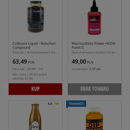
CcMoore Liquid - Belachan
WarmuzBaits Power HOOK -
Compound
Punkt G
Ekstrakt z fermentowanych krewetek
Skoncentrowany atraktor do przynęt o zapachu Punkt G
63,49
49,00
PLN
PLN
Cena kat.:
67,49
/ -6%
otrzymujesz
0,39 pkt
Min. cena z 30 dni przed
obniżką: 63.49
KUP
BRAK TOWARU
Nowość!
5,0