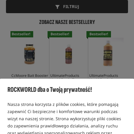
FILTRUJ
ZOBACZ NASZE BESTSELLERY
Bestseller!
Bestseller!
Bestseller!
Bes
CcMoore Bait Booster
UltimateProducts
UltimateProducts
Ult
Live System
Liquid Food - Tangy
Liquid Food - Pro
Liq
Squid
Active Milk Protein
Squ
ROCKWORLD dba o Twoją prywatność!
62,99
PLN
37,85
PLN
37,85
PLN
37,
KUP
KUP
KUP
Nasza strona korzysta z plików cookies, które pomagają
zapewnić Ci bezpieczne i komfortowe warunki podczas
wizyt na naszej stronie. Strona wykorzystuje pliki cookies
do zapewnienia prawidłowego działania, analizy ruchu
DIPY, BOOSTERY
oraz wyświetlania spersonalizowanych reklam przez