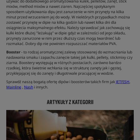
używać do dodatkowego aromatyzowania kulek, pelletów, zanęt, stick
mixów, method mixów a nawet ziaren. Najczęściej spotykanym
sposobem użytkowania dipu jest zanurzenie w nim przynęty na kilka
minut przed wrzuceniem jej do wody. W niektórych przypadkach można
zostawić przynętę w dipie na kilka godzin lub nawet kilka dni dla
osiągniecia maksymalnego efektu. Należy sprawdzać jak zachowują się
kulki które dłużej "leżakują" w dipie gdyż w zależności od jego składu,
przynęty zanurzone w nim przez dłuższy czas mogą twardnieć lub
rozmakać. Dobry dip nie powinien rozpuszczać materiałów PVA.
Booster
- to rodzaj aromatycznej zalewy stosowanej do wzmacniania lub
nadawania smaku i zapachu zanęcie takiej jak kulki, pellety, stickmixy czy
ziarna. Boostery występują w różnych postaciach, zarówno bardzo
rzadkiej, która świetnie wchłania się w strukturę zanęty jak i gęstej,
przyklejającej się do zanęty i długotrwale pracującej w wodzie.
Sprawdź naszą bogatą ofertę dipów i boosterów takich firm jak
JETFISH
,
Mainline
,
Nash
i innych.
ARTYKUŁY Z KATEGORII