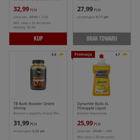
32,99
27,99
PLN
PLN
Cena kat.:
37,99
/ -13%
otrzymujesz
0,17 pkt
Min. cena z 30 dni przed
obniżką: 32.99
KUP
BRAK TOWARU
Promocja
5,0
4,7
TB Baits Booster Orient
Dynamite Baits XL
Shrimp
Pineapple Liquid
Booster o zapachu Orient Shrimp
Booster Ananasowy
31,99
25,99
PLN
PLN
otrzymujesz
0,25 pkt
Cena kat.:
29,00
/ -10%
Min. cena z 30 dni przed