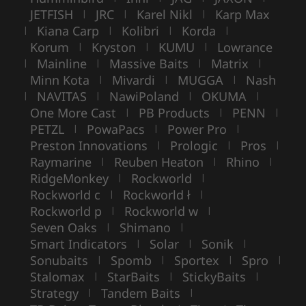
JETFISH
JRC
Karel Nikl
Karp Max
|
|
|
Kiana Carp
Kolibri
Korda
|
|
|
|
Korum
Kryston
KUMU
Lowrance
|
|
|
Mainline
Massive Baits
Matrix
|
|
|
|
Minn Kota
Mivardi
MUGGA
Nash
|
|
|
NAVITAS
NawiPoland
OKUMA
|
|
|
|
One More Cast
PB Products
PENN
|
|
|
PETZL
PowaPacs
Power Pro
|
|
|
Preston Innovations
Prologic
Pros
|
|
|
Raymarine
Reuben Heaton
Rhino
|
|
|
RidgeMonkey
Rockworld
|
|
Rockworld c
Rockworld ł
|
|
Rockworld p
Rockworld w
|
|
Seven Oaks
Shimano
|
|
Smart Indicators
Solar
Sonik
|
|
|
Sonubaits
Spomb
Sportex
Spro
|
|
|
|
Stalomax
StarBaits
StickyBaits
|
|
|
Strategy
Tandem Baits
|
|