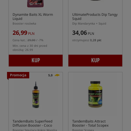
Dynamite Baits XL Worm
UltimateProducts Dip Tangy
Liquid
Squid
Booster rosówka
Dip Mandarynka + Squid
26,99
34,06
PLN
PLN
Cena kat.:
29,00
/ -7%
otrzymujesz
0,28 pkt
Min. cena z 30 dni przed
obniżką: 26.99
KUP
KUP
Promocja
5,0
TandemBaits SuperFeed
TandemBaits Attract
Diffusion Booster - Coco
Booster
- Total Scopex
Vanilla
Booster Smużacy Kokos Wanilia
Booster Scopex