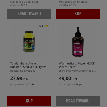
Min. cena z 30 dni przed
Min. cena z 30 dni przed
obniżką: 37.99
obniżką: 63.99
BRAK TOWARU
KUP
5,0
TandemBaits Attract
WarmuzBaits Power HOOK -
Booster
- Słodka Kukurydza
Warm Secret
Booster Kukurydziany
Skoncentrowany atraktor do przynęt o zapachu Warm Secret
27,99
49,00
PLN
PLN
otrzymujesz
0,17 pkt
otrzymujesz
0,39 pkt
KUP
BRAK TOWARU