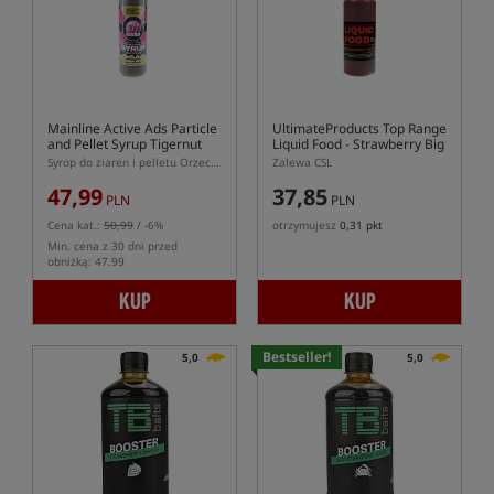
Mainline Active Ads Particle
UltimateProducts Top Range
and Pellet Syrup Tigernut
Liquid Food - Strawberry Big
Fish
Syrop do ziaren i pelletu Orzech Tygrysi
Zalewa CSL
47,99
37,85
PLN
PLN
Cena kat.:
50,99
/ -6%
otrzymujesz
0,31 pkt
Min. cena z 30 dni przed
obniżką: 47.99
KUP
KUP
Bestseller!
5,0
5,0