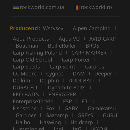
rockworld.com.ua
rockworld.ro
|
Producenci:
Wszyscy
Alpen Camping
|
|
Aqua Products
Aqua VU
AVID CARP
|
|
Boatman
BoilieRoller
BROS
|
|
|
|
Carp Fishing Poland
CARP MARKER
|
|
Carp Old School
Carp Porter
|
|
Carp Seeds
Carp Spirit
Carprus
|
|
|
CC Moore
Cygnet
DAM
Deeper
|
|
|
|
Delkim
Delphin
DUDI BAIT
|
|
|
DURACELL
Dynamite Baits
|
|
EKO BAITS
ENERGIZER
|
|
EnterpriseTackle
ESP
FIL
|
|
|
Fishstone
Fox
GABY
Gamakatsu
|
|
|
Gardner
Gazcamp
GREYS
GURU
|
|
|
|
Haibo
Haswing
Holdcarp
|
|
|
|
Humminbird
Inni
JAG
JAXON
|
|
|
|