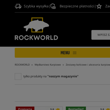
Szybka wysyłka
|
Bezpieczne płatności
|
Za
MENU
ROCKWORLD
Wędkarstwo Karpiowe
Zestawy końcowe i akcesoria karpio
tylko produkty na
"naszym magazynie"
Promocja
Bestseller!
5,0
5,0