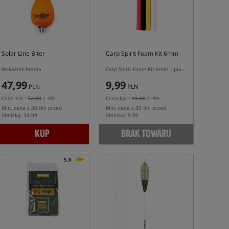
Solar Line Biter
Carp Spirit Foam Kit 6mm
Wskaźnik brania
Carp Spirit Foam Kit 6mm – pianki do wyważania przynęt karpiowych
47,99
9,99
PLN
PLN
Cena kat.:
52,00
/ -8%
Cena kat.:
11,00
/ -9%
Min. cena z 30 dni przed
Min. cena z 30 dni przed
obniżką: 34.99
obniżką: 9.99
KUP
BRAK TOWARU
5,0