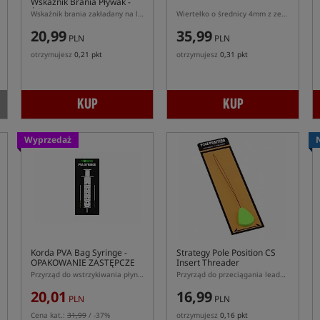
Wskaźnik Brania Pływak -
Żółty Neon
Wskaźnik brania zakładany na linkę główną
Wiertełko o średnicy 4mm z zestawem korków balansowania do przynęt
20,99
35,99
PLN
PLN
otrzymujesz
0,21 pkt
otrzymujesz
0,31 pkt
KUP
KUP
Wyprzedaż
Korda PVA Bag Syringe
-
Strategy Pole Position CS
OPAKOWANIE ZASTĘPCZE
Insert Threader
Przyrząd do wstrzykiwania płynów w woreczki PVA
Przyrząd do przeciągania leaderów przez otwory klipsów czy ciężarków
20,01
16,99
PLN
PLN
Cena kat.:
31,99
/ -37%
otrzymujesz
0,16 pkt