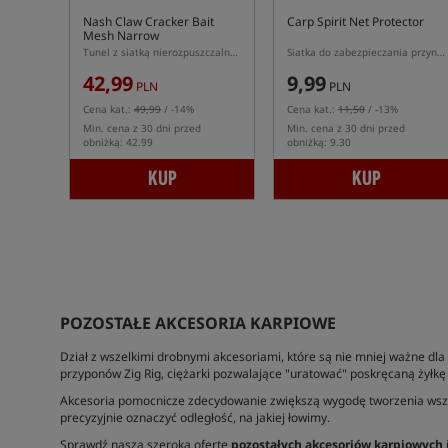
Nash Claw Cracker Bait
Carp Spirit Net Protector
Mesh Narrow
Tunel z siatką nierozpuszczalną w rozmiarze Narrow (23mm)
Siatka do zabezpieczania przynęt
42,99
9,99
PLN
PLN
Cena kat.:
49,99
/ -14%
Cena kat.:
11,50
/ -13%
Min. cena z 30 dni przed
Min. cena z 30 dni przed
obniżką: 42.99
obniżką: 9.30
KUP
KUP
POZOSTAŁE AKCESORIA KARPIOWE
Dział z wszelkimi drobnymi akcesoriami, które są nie mniej ważne dla
przyponów Zig Rig, ciężarki pozwalające "uratować" poskręcaną żyłkę
Akcesoria pomocnicze zdecydowanie zwiększą wygodę tworzenia wszel
precyzyjnie oznaczyć odległość, na jakiej łowimy.
Sprawdź naszą szeroką ofertę
pozostałych akcesoriów karpiowych