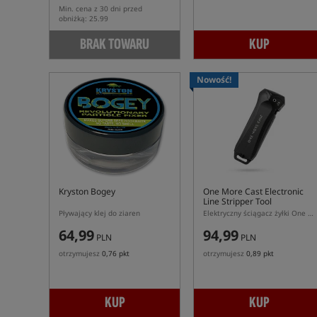
Min. cena z 30 dni przed
obniżką: 25.99
BRAK TOWARU
KUP
Nowość!
Kryston Bogey
One More Cast Electronic
Line Stripper Tool
Pływający klej do ziaren
Elektryczny ściągacz żyłki One More Cast Strip Off
64,99
94,99
PLN
PLN
otrzymujesz
0,76 pkt
otrzymujesz
0,89 pkt
KUP
KUP