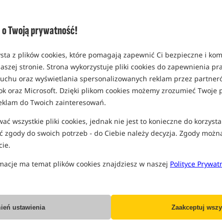
o Twoją prywatność!
sta z plików cookies, które pomagają zapewnić Ci bezpieczne i ko
aszej stronie. Strona wykorzystuje pliki cookies do zapewnienia p
Korda Spare Krimps
UnderCarp PVA Bag Loader
 ruchu oraz wyświetlania spersonalizowanych reklam przez partneró
- Łyżka Do Napełniania
ok oraz Microsoft. Dzięki plikom cookies możemy zrozumieć Twoje p
Worków PVA
Tulejki zaciskowe podwójne
Łyżka z tworzywa sztucznego do napełniania materiałów PVA
eklam do Twoich zainteresowań.
24,99
4,99
PLN
PLN
ć wszystkie pliki cookies, jednak nie jest to konieczne do korzysta
Cena kat.:
26,99
/ -7%
Cena kat.:
5,99
/ -17%
Min. cena z 30 dni przed
Min. cena z 30 dni przed
 zgody do swoich potrzeb - do Ciebie należy decyzja. Zgody możn
obniżką: 24.99
obniżką: 4.99
ie.
BRAK TOWARU
KUP
macje ma temat plików cookies znajdziesz w naszej
Polityce Prywat
Bestseller!
5,0
ień ustawienia
Zaakceptuj wszy