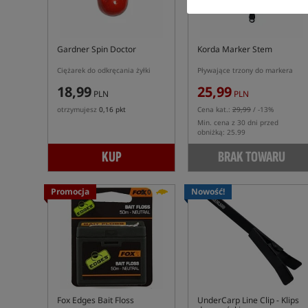
Gardner Spin Doctor
Korda Marker Stem
Ciężarek do odkręcania żyłki
Pływające trzony do markera
18,99
25,99
PLN
PLN
otrzymujesz
0,16 pkt
Cena kat.:
29,99
/ -13%
Min. cena z 30 dni przed
obniżką: 25.99
KUP
BRAK TOWARU
Promocja
Nowość!
5,0
Fox Edges Bait Floss
UnderCarp Line Clip
- Klips