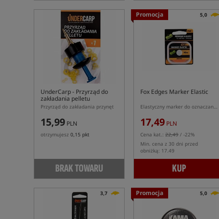
Promocja
5,0
UnderCarp
- Przyrząd do
Fox Edges Marker Elastic
zakładania pelletu
Przyrząd do zakładania przynęt
Elastyczny marker do oznaczania odległości na lince głównej
15,99
17,49
PLN
PLN
otrzymujesz
0,15 pkt
Cena kat.:
22,49
/ -22%
Min. cena z 30 dni przed
obniżką: 17.49
BRAK TOWARU
KUP
Promocja
3,7
5,0