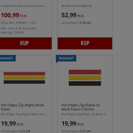
Urządzenie do usuwania linki ze szpuli kołowrotka
Marker wodoodporny
100,99
52,99
PLN
PLN
Cena kat.:
112,49
/ -10%
otrzymujesz
0,38 pkt
Min. cena z 30 dni przed
obniżką: 100.99
KUP
KUP
Nowość!
Nowość!
Fox Edges Zig Aligna Multi
Fox Edges Zig Aligna XL
Foam
Multi Foam (10mm)
Fox Edges Zig Aligna Multi Foam – pianki do Zig Riga
Fox Edges Zig Aligna XL Multi Foam 10mm – pianki do Zig Riga w rozmiarze XL
19,99
19,99
PLN
PLN
otrzymujesz
0,20 pkt
otrzymujesz
0,20 pkt