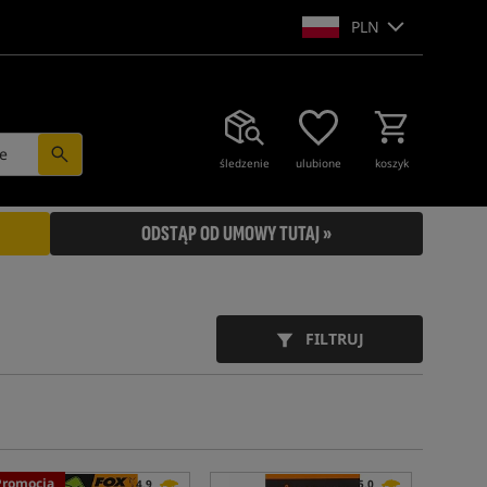
PLN
e
śledzenie
ulubione
koszyk
ODSTĄP OD UMOWY TUTAJ »
FILTRUJ
Promocja
4,9
5,0