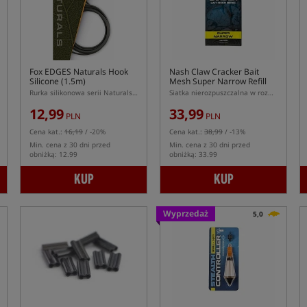
Fox EDGES Naturals Hook
Nash Claw Cracker Bait
Silicone (1.5m)
Mesh Super Narrow Refill
Rurka silikonowa serii Naturals do haków
Siatka nierozpuszczalna w rozmiarze Super Narrow (18mm)
12,99
33,99
PLN
PLN
Cena kat.:
16,19
/ -20%
Cena kat.:
38,99
/ -13%
Min. cena z 30 dni przed
Min. cena z 30 dni przed
obniżką: 12.99
obniżką: 33.99
KUP
KUP
Wyprzedaż
5,0