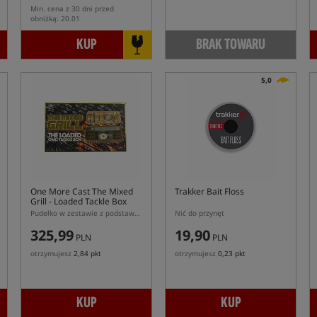
Min. cena z 30 dni przed
obniżką: 20.01
KUP
BRAK TOWARU
5,0
One More Cast The Mixed
Trakker Bait Floss
Grill - Loaded Tackle Box
Pudełko w zestawie z podstawowymi akcesoriami karpiowymi
Nić do przynęt
325,99
19,90
PLN
PLN
otrzymujesz
2,84 pkt
otrzymujesz
0,23 pkt
KUP
KUP