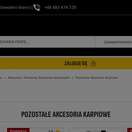
dowoleni klienci
|
+48 883 474 729
zaawansowan
ZALOGUJ SIĘ
we
Akcesoria i Elementy Zestawów Karpiowych
Pozostałe Akcesoria Karpiowe
POZOSTAŁE AKCESORIA KARPIOWE
Promocja
5,0