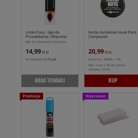
UnderCarp
- Igła do
Korda KamaKote Hook Point
Przewlekania i Wiązania
Compound
Leadcore
Igła do zaplatania leadcore
14,99
20,99
PLN
PLN
otrzymujesz
0,18 pkt
Cena kat.:
22,99
/ -9%
Min. cena z 30 dni przed
obniżką: 20.99
BRAK TOWARU
KUP
Promocja
Wyprzedaż