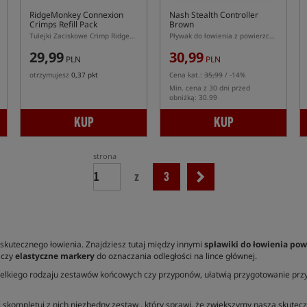
RidgeMonkey Connexion
Nash Stealth Controller
Crimps Refill Pack
Brown
Tulejki Zaciskowe Crimp RidgeMonkey Connexion – Zestaw Uzupełniający
Pływak do łowienia z powierzchni w kolorze brązowym
29,99
30,99
PLN
PLN
otrzymujesz
0,37 pkt
Cena kat.:
35,99
/ -14%
Min. cena z 30 dni przed
obniżką: 30.99
KUP
KUP
strona
z
3
 skutecznego łowienia. Znajdziesz tutaj między innymi
spławiki do łowienia po
 czy
elastyczne markery
do oznaczania odległości na lince głównej.
kiego rodzaju zestawów końcowych czy przyponów, ułatwią przygotowanie przyn
i skompletuj z nich niezbędny zestaw , który sprawi, że zwiększymy naszą skutec