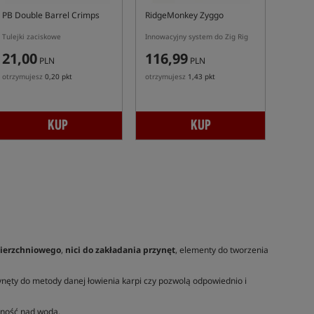
PB Double Barrel Crimps
RidgeMonkey Zyggo
Tulejki zaciskowe
Innowacyjny system do Zig Rig
21,00
116,99
PLN
PLN
otrzymujesz
0,20 pkt
otrzymujesz
1,43 pkt
KUP
KUP
wierzchniowego
,
nici do zakładania przynęt
, elementy do tworzenia
ęty do metody danej łowienia karpi czy pozwolą odpowiednio i
zność nad wodą.