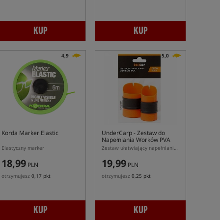
KUP
KUP
4,9
5,0
Korda Marker Elastic
UnderCarp
- Zestaw do
Napełniania Worków PVA
Elastyczny marker
Zestaw ułatwiający napełnianie worków PVA
18,99
19,99
PLN
PLN
otrzymujesz
0,17 pkt
otrzymujesz
0,25 pkt
KUP
KUP