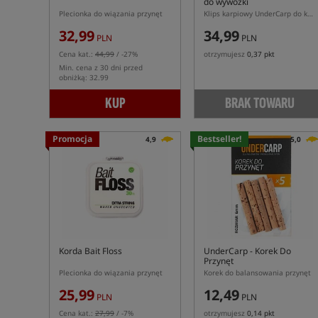
do wywózki
Plecionka do wiązania przynęt
Klips karpiowy UnderCarp do kontroli linki podczas wywózki
32,99
34,99
PLN
PLN
Cena kat.:
44,99
/ -27%
otrzymujesz
0,37 pkt
Min. cena z 30 dni przed
obniżką: 32.99
KUP
BRAK TOWARU
Promocja
Bestseller!
4,9
5,0
Korda Bait Floss
UnderCarp
- Korek Do
Przynęt
Plecionka do wiązania przynęt
Korek do balansowania przynęt
25,99
12,49
PLN
PLN
Cena kat.:
27,99
/ -7%
otrzymujesz
0,14 pkt