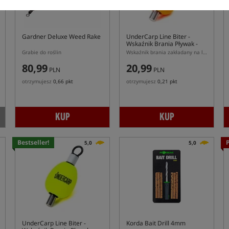
Gardner Deluxe Weed Rake
UnderCarp Line Biter
-
Wskaźnik Brania Pływak -
Pomarańczowy Neon
Grabie do roślin
Wskaźnik brania zakładany na linkę główną
80,99
20,99
PLN
PLN
otrzymujesz
0,66 pkt
otrzymujesz
0,21 pkt
KUP
KUP
Bestseller!
5,0
5,0
UnderCarp Line Biter
-
Korda Bait Drill 4mm