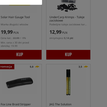
Solar Hair Gauge Tool
UnderCarp Krimps
- Tuleje
zaciskowe
Miarka długości włosów
Podwójne tuleje zaciskowe karpiowe UnderCarp do przyponów sztywnych
19,99
12,99
PLN
PLN
Cena kat.:
22,00
/ -9%
otrzymujesz
0,14 pkt
Min. cena z 30 dni przed
obniżką: 19.99
KUP
KUP
Promocja
5,0
3,5
Fox Line Braid Stripper
JAG The Solution