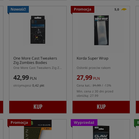
Nowość!
Promocja
5,0
One More Cast Tweakers
Korda Super Wrap
Zig Zombies Bodies
One More Cast Tweakers Zig Zombies Bodies – czarne pływające korpusy do Zig Rig
Osłonki przeciw rakom
42,99
27,99
PLN
PLN
otrzymujesz
0,42 pkt
Cena kat.:
31,99
/ -13%
Min. cena z 30 dni przed
obniżką: 27.99
KUP
KUP
Promocja
Wyprzedaż
B