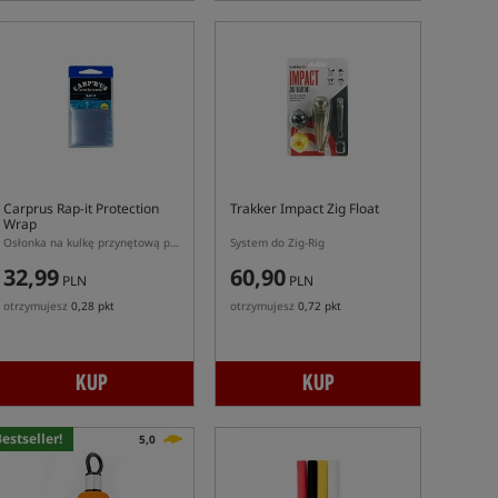
Carprus Rap-it Protection
Trakker Impact Zig Float
Wrap
Osłonka na kulkę przynętową przeciw rakom
System do Zig-Rig
32,99
60,90
PLN
PLN
otrzymujesz
0,28 pkt
otrzymujesz
0,72 pkt
KUP
KUP
estseller!
5,0