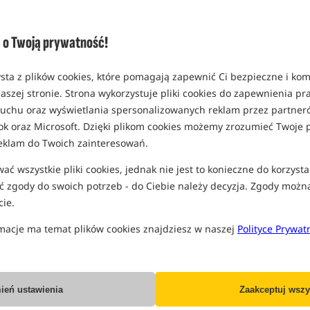
Nowość!
B
o Twoją prywatność!
+
sta z plików cookies, które pomagają zapewnić Ci bezpieczne i ko
aszej stronie. Strona wykorzystuje pliki cookies do zapewnienia p
 ruchu oraz wyświetlania spersonalizowanych reklam przez partneró
ok oraz Microsoft. Dzięki plikom cookies możemy zrozumieć Twoje p
UnderCarp Boom
Gardner Tiger Line
Fluorocarbon Stiff Link
eklam do Twoich zainteresowań.
Fluorocarbon przyponowy sztywny UnderCarp Boom Stiff Link 20 m
Linka główna fluorocarbon
ć wszystkie pliki cookies, jednak nie jest to konieczne do korzysta
39,99
164,49
PLN
PLN
 zgody do swoich potrzeb - do Ciebie należy decyzja. Zgody możn
otrzymujesz
0,44 pkt
otrzymujesz
1,34 pkt
ie.
macje ma temat plików cookies znajdziesz w naszej
Polityce Prywat
KUP
KUP
Promocja
5,0
ień ustawienia
Zaakceptuj wszy