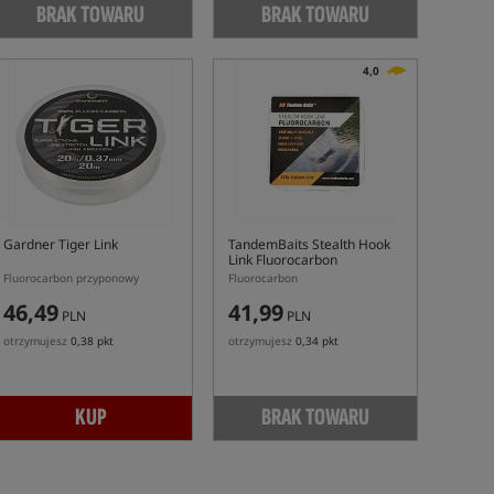
BRAK TOWARU
BRAK TOWARU
4,0
Gardner Tiger Link
TandemBaits Stealth Hook
Link Fluorocarbon
Fluorocarbon przyponowy
Fluorocarbon
46,49
41,99
PLN
PLN
otrzymujesz
0,38 pkt
otrzymujesz
0,34 pkt
KUP
BRAK TOWARU