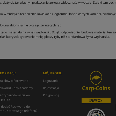
a, duży ciężar własny i praktycznie zerowa widoczność w wodzie. Dzięki tym ce
a w trudnych technicznie łowiskach z ogromną ilością ostrych kamieni, zwalonych
o dna zbiornika nie płosząc żerujących ryb
ia tego materiału na rynek wędkarski. Dzięki odpowiedniej budowie materiał ten
riał, który zdecydowanie mniej płoszy ryby niż standardowa żyłka wędkarska.
NFORMACJE
MÓJ PROFIL
lka słów o Rockworld
Logowanie
ckworld Carp Academy
Rejestracja
ędzynarodowy Dzień
Przypomnij
rpiarza
SPRAWDŹ »
k dodać Rockworld do
ranu startowego telefonu?