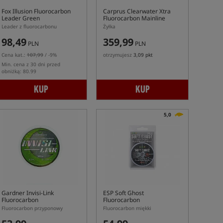
Fox Illusion Fluorocarbon
Carprus Clearwater Xtra
Leader Green
Fluorocarbon Mainline
Leader z fluorocarbonu
Żyłka
98,49
359,99
PLN
PLN
Cena kat.:
107,99
/ -9%
otrzymujesz
3,09 pkt
Min. cena z 30 dni przed
obniżką: 80.99
KUP
KUP
5,0
Gardner Invisi-Link
ESP Soft Ghost
Fluorocarbon
Fluorocarbon
Fluorocarbon przyponowy
Fluorocarbon miękki