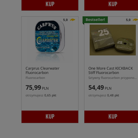
KUP
KUP
Bestseller!
5,0
5,0
Carprus Clearwater
One More Cast KICKBACK
Fluorocarbon
Stiff Fluorocarbon
Fluorocarbon
Sztywny fluorocarbon przyponowy
75,99
54,49
PLN
PLN
otrzymujesz
0,65 pkt
otrzymujesz
0,48 pkt
KUP
KUP