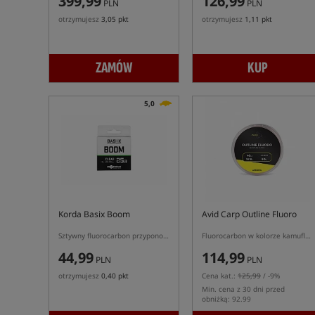
399,99
126,99
PLN
PLN
otrzymujesz
3,05 pkt
otrzymujesz
1,11 pkt
ZAMÓW
KUP
5,0
Korda Basix Boom
Avid Carp Outline Fluoro
Sztywny fluorocarbon przyponowy
Fluorocarbon w kolorze kamuflażu
44,99
114,99
PLN
PLN
otrzymujesz
0,40 pkt
Cena kat.:
125,99
/ -9%
Min. cena z 30 dni przed
obniżką: 92.99