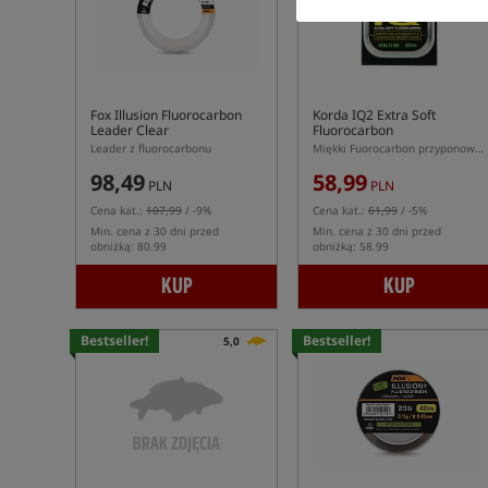
Fox Illusion Fluorocarbon
Korda IQ2 Extra Soft
Leader Clear
Fluorocarbon
Leader z fluorocarbonu
Miękki Fuorocarbon przyponowy IQ2
98,49
58,99
PLN
PLN
Cena kat.:
107,99
/ -9%
Cena kat.:
61,99
/ -5%
Min. cena z 30 dni przed
Min. cena z 30 dni przed
obniżką: 80.99
obniżką: 58.99
KUP
KUP
Bestseller!
Bestseller!
5,0