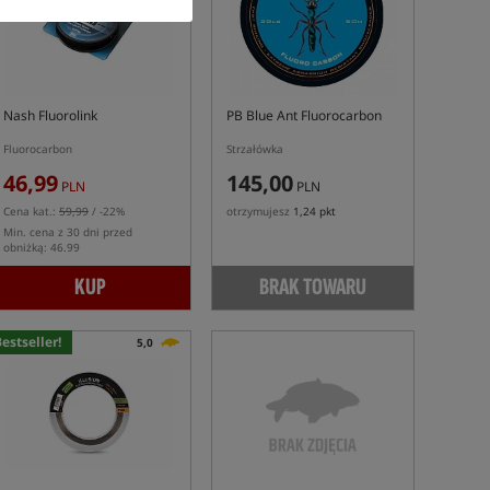
Nash Fluorolink
PB Blue Ant Fluorocarbon
Fluorocarbon
Strzałówka
46,99
145,00
PLN
PLN
Cena kat.:
59,99
/ -22%
otrzymujesz
1,24 pkt
Min. cena z 30 dni przed
obniżką: 46.99
KUP
BRAK TOWARU
estseller!
5,0