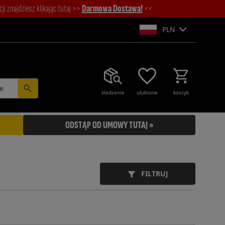
i znajdziesz klikając tutaj >>
Darmowa Dostawa!
<<
PLN
e
śledzenie
ulubione
koszyk
ODSTĄP OD UMOWY TUTAJ »
FILTRUJ