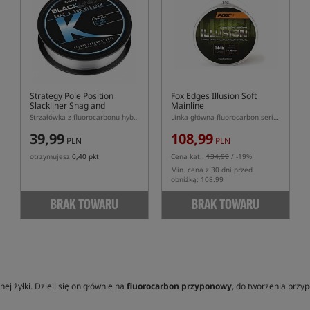
Strategy Pole Position
Fox Edges Illusion Soft
Slackliner Snag and
Mainline
Shockleader FC Hybrid
Strzałówka z fluorocarbonu hybrydowego
Linka główna fluorocarbon serii Illusion w kolorze khaki
39,99
108,99
PLN
PLN
otrzymujesz
0,40 pkt
Cena kat.:
134,99
/ -19%
Min. cena z 30 dni przed
obniżką: 108.99
BRAK TOWARU
BRAK TOWARU
j żyłki. Dzieli się on głównie na
fluorocarbon przyponowy
, do tworzenia przy