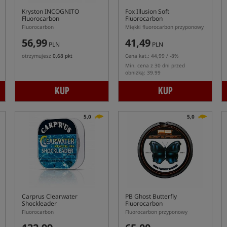
Kryston INCOGNITO
Fox Illusion Soft
Fluorocarbon
Fluorocarbon
Fluorocarbon
Miękki fluorocarbon przyponowy
56,99
41,49
PLN
PLN
otrzymujesz
0,68 pkt
Cena kat.:
44,99
/ -8%
Min. cena z 30 dni przed
obniżką: 39.99
KUP
KUP
5,0
5,0
Carprus Clearwater
PB Ghost Butterfly
Shockleader
Fluorocarbon
Fluorocarbon
Fluorocarbon przyponowy