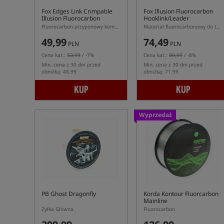
Fox Edges Link Crimpable
Fox Illusion Fluorocarbon
Illusion Fluorocarbon
Hooklink/Leader
Fluorocarbon przyponowy kompatybilny z tulejkami zaciskowymi Fox Crimp
Materiał fluorocarbonowy do tworzenia leaderów/przyponów
49,99
74,49
PLN
PLN
Cena kat.:
53,99
/ -7%
Cena kat.:
80,99
/ -8%
Min. cena z 30 dni przed
Min. cena z 30 dni przed
obniżką: 48.99
obniżką: 71.99
KUP
KUP
Wyprzedaż
PB Ghost Dragonfly
Korda Kontour Fluorcarbon
Mainline
Żyłka Główna
Fluorocarbon