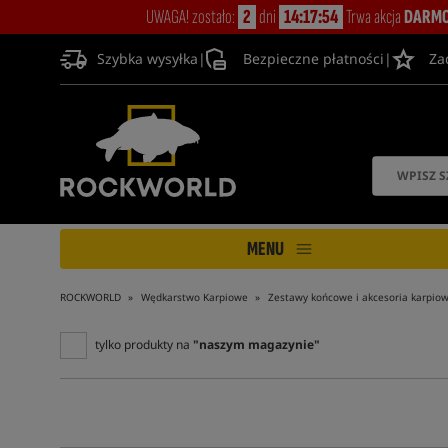
UWAGA! zostało:
2
dni
14:17:53
Trwa akcja
DARMO
Szybka wysyłka
|
Bezpieczne płatności
|
Za
MENU
ROCKWORLD
Wędkarstwo Karpiowe
Zestawy końcowe i akcesoria karpio
tylko produkty na
"naszym magazynie"