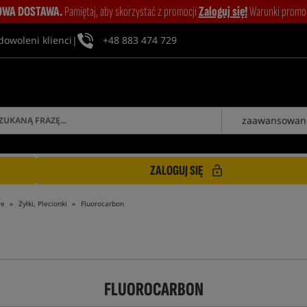
WA DOSTAWA.
Pamiętaj, aby skorzystać z promocji
Zaloguj się!
Warunki promocj
dowoleni klienci
|
+48 883 474 729
zaawansowan
ZALOGUJ SIĘ
we
Żyłki, Plecionki
Fluorocarbon
FLUOROCARBON