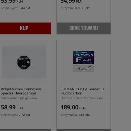
53,99
54,99
PLN
PLN
otrzymujesz
0,44 pkt
otrzymujesz
0,38 pkt
KUP
BRAK TOWARU
RidgeMonkey Connexion
SHIMANO OCEA Leader EX
Spectre Fluorocarbon
Fluorocarbon
Hooklink
Fluorocarbon przyponowy
Fluorocarbon do tworzenia mocnych leaderów
58,99
189,00
PLN
PLN
otrzymujesz
0,72 pkt
otrzymujesz
1,85 pkt