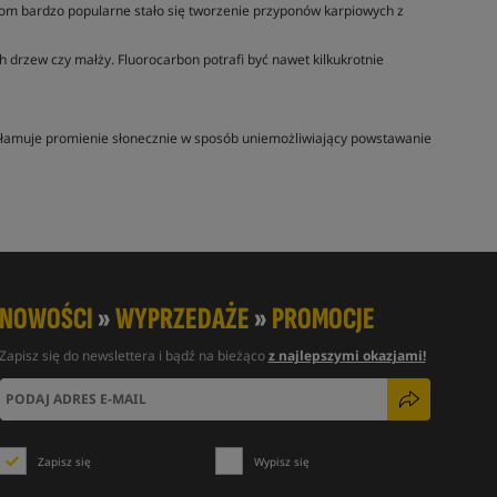
chom bardzo popularne stało się tworzenie przyponów karpiowych z
 drzew czy małży. Fluorocarbon potrafi być nawet kilkukrotnie
 załamuje promienie słonecznie w sposób uniemożliwiający powstawanie
NOWOŚCI
»
WYPRZEDAŻE
»
PROMOCJE
Zapisz się do newslettera i bądź na bieżąco
z najlepszymi okazjami!
Zapisz się
Wypisz się