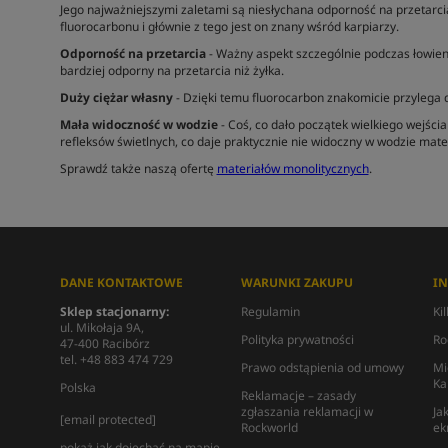
Jego najważniejszymi zaletami są niesłychana odporność na przetarci
fluorocarbonu i głównie z tego jest on znany wśród karpiarzy.
Odporność na przetarcia
- Ważny aspekt szczególnie podczas łowieni
bardziej odporny na przetarcia niż żyłka.
Duży ciężar własny
- Dzięki temu fluorocarbon znakomicie przylega d
Mała widoczność w wodzie
- Coś, co dało początek wielkiego wejśc
refleksów świetlnych, co daje praktycznie nie widoczny w wodzie mate
Sprawdź także naszą ofertę
materiałów monolitycznych
.
DANE KONTAKTOWE
WARUNKI ZAKUPU
I
Sklep stacjonarny:
Regulamin
Ki
ul. Mikołaja 9A,
Polityka prywatności
Ro
47-400 Racibórz
tel. +48 883 474 729
Prawo odstąpienia od umowy
Mi
Ka
Polska
Reklamacje – zasady
zgłaszania reklamacji w
Ja
[email protected]
Rockworld
ek
pokaż jak dojechać na mapie