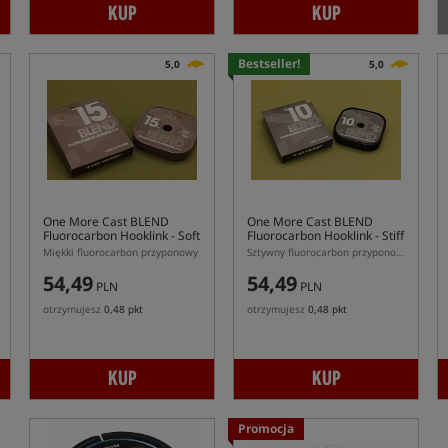
KUP
KUP
Bestseller!
5,0
5,0
One More Cast BLEND
One More Cast BLEND
Fluorocarbon Hooklink - Soft
Fluorocarbon Hooklink - Stiff
Miękki fluorocarbon przyponowy
Sztywny fluorocarbon przyponowy
54,49
54,49
PLN
PLN
otrzymujesz
0,48 pkt
otrzymujesz
0,48 pkt
KUP
KUP
Promocja