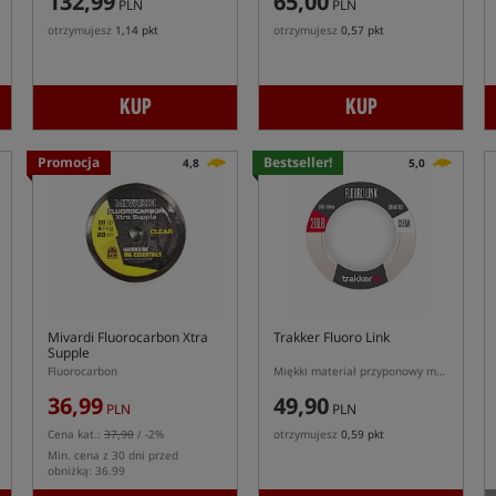
132,99
65,00
PLN
PLN
otrzymujesz
1,14 pkt
otrzymujesz
0,57 pkt
KUP
KUP
Promocja
Bestseller!
4,8
5,0
Mivardi Fluorocarbon Xtra
Trakker Fluoro Link
Supple
Fluorocarbon
Miękki materiał przyponowy mono z dodatkem fluorocarbonu
36,99
49,90
PLN
PLN
Cena kat.:
37,90
/ -2%
otrzymujesz
0,59 pkt
Min. cena z 30 dni przed
obniżką: 36.99