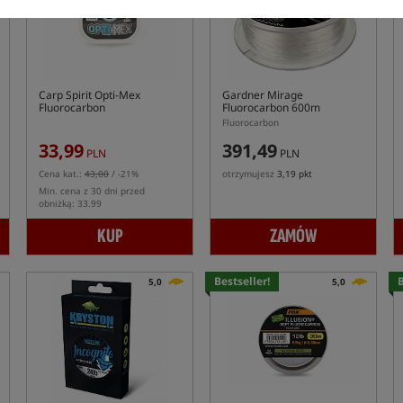
Carp Spirit Opti-Mex
Gardner Mirage
Fluorocarbon
Fluorocarbon 600m
Fluorocarbon
33,99
391,49
PLN
PLN
Cena kat.:
43,00
/ -21%
otrzymujesz
3,19 pkt
Min. cena z 30 dni przed
obniżką: 33.99
KUP
ZAMÓW
Bestseller!
B
5,0
5,0