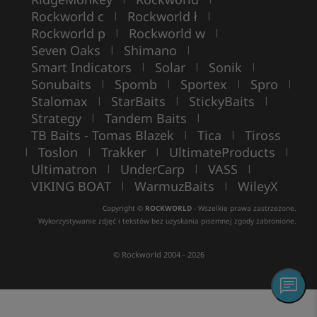
Rockworld c
Rockworld ł
|
|
Rockworld p
Rockworld w
|
|
Seven Oaks
Shimano
|
|
Smart Indicators
Solar
Sonik
|
|
|
Sonubaits
Spomb
Sportex
Spro
|
|
|
|
Stalomax
StarBaits
StickyBaits
|
|
|
Strategy
Tandem Baits
|
|
TB Baits - Tomas Blazek
Tica
Tiross
|
|
Toslon
Trakker
UltimateProducts
|
|
|
|
Ultimatron
UnderCarp
VASS
|
|
|
VIKING BOAT
WarmuzBaits
WileyX
|
|
Copyright ©
ROCKWORLD
- Wszelkie prawa zastrzeżone.
Wykorzystywanie zdjęć i tekstów bez uzyskania pisemnej zgody zabronione.
© Rockworld 2004 - 2026