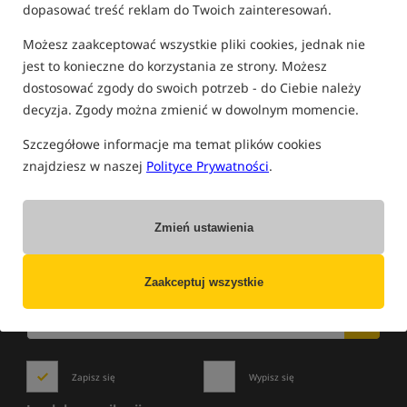
dopasować treść reklam do Twoich zainteresowań.
FILTRUJ
Możesz zaakceptować wszystkie pliki cookies, jednak nie
jest to konieczne do korzystania ze strony. Możesz
dostosować zgody do swoich potrzeb - do Ciebie należy
PASTY
decyzja. Zgody można zmienić w dowolnym momencie.
Szczegółowe informacje ma temat plików cookies
Brak towarów tego producenta w tej kategorii
znajdziesz w naszej
Polityce Prywatności
.
Zmień ustawienia
NOWOŚCI
»
WYPRZEDAŻE
»
PROMOCJE
Zaakceptuj wszystkie
Zapisz się do newslettera i bądź na bieżąco
z najlepszymi okazjami!
Zapisz się
Wypisz się