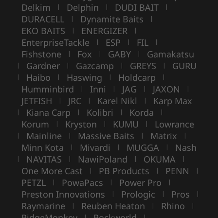
Delkim
Delphin
DUDI BAIT
|
|
|
DURACELL
Dynamite Baits
|
|
EKO BAITS
ENERGIZER
|
|
EnterpriseTackle
ESP
FIL
|
|
|
Fishstone
Fox
GABY
Gamakatsu
|
|
|
Gardner
Gazcamp
GREYS
GURU
|
|
|
|
Haibo
Haswing
Holdcarp
|
|
|
|
Humminbird
Inni
JAG
JAXON
|
|
|
|
JETFISH
JRC
Karel Nikl
Karp Max
|
|
|
Kiana Carp
Kolibri
Korda
|
|
|
|
Korum
Kryston
KUMU
Lowrance
|
|
|
Mainline
Massive Baits
Matrix
|
|
|
|
Minn Kota
Mivardi
MUGGA
Nash
|
|
|
NAVITAS
NawiPoland
OKUMA
|
|
|
|
One More Cast
PB Products
PENN
|
|
|
PETZL
PowaPacs
Power Pro
|
|
|
Preston Innovations
Prologic
Pros
|
|
|
Raymarine
Reuben Heaton
Rhino
|
|
|
RidgeMonkey
Rockworld
|
|