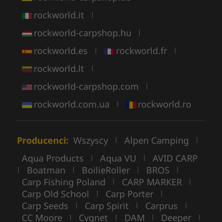
rockworld.it
|
rockworld-carpshop.hu
|
rockworld.es
rockworld.fr
|
|
rockworld.lt
|
rockworld-carpshop.com
|
rockworld.com.ua
rockworld.ro
|
Producenci:
Wszyscy
Alpen Camping
|
|
Aqua Products
Aqua VU
AVID CARP
|
|
Boatman
BoilieRoller
BROS
|
|
|
|
Carp Fishing Poland
CARP MARKER
|
|
Carp Old School
Carp Porter
|
|
Carp Seeds
Carp Spirit
Carprus
|
|
|
CC Moore
Cygnet
DAM
Deeper
|
|
|
|