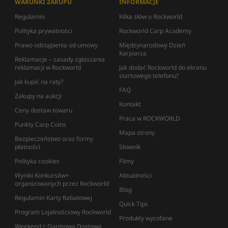
WARUNKI ZAKUPU
INFORMACJE
Regulamin
Kilka słów o Rockworld
Polityka prywatności
Rockworld Carp Academy
Prawo odstąpienia od umowy
Międzynarodowy Dzień
Karpiarza
Reklamacje – zasady zgłaszania
reklamacji w Rockworld
Jak dodać Rockworld do ekranu
startowego telefonu?
Jak kupić na raty?
FAQ
Zakupy na aukcji
Kontakt
Ceny dostaw towaru
Praca w ROCKWORLD
Punkty Carp Coins
Mapa strony
Bezpieczeństwo oraz formy
płatności
Słownik
Polityka cookies
Filmy
Wyniki Konkursów+
Aktualności
organizowanych przez Rockworld
Blog
Regulamin Karty Rabatowej
Quick Tips
Program Lojalnościowy Rockworld
Produkty wycofane
Weekend z Darmową Dostawą