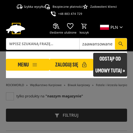
Szybka wysyłka
Bezpieczne płatności
Zadowoleni klienci
+48 883 474 729
PLN
śledzenie
ulubione
koszyk
zaawansowane
ODSTĄP OD
MENU
ZALOGUJ SIĘ
UMOWY TUTAJ »
ROCKWORLD
Wędkarstwo Karpiowe
Biwak karpiowy
Fotele i krzesła karpiowe
tylko produkty na
"naszym magazynie"
FILTRUJ