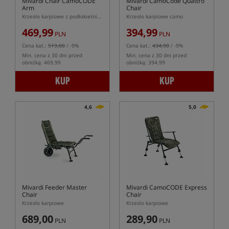
Mivardi Chair CamoCODE
Mivardi CamoCode Quattro
Arm
Chair
Krzesło karpiowe z podłokietnikami
Krzesło karpiowe camo
469,99
394,99
PLN
PLN
Cena kat.:
519,00
/ -9%
Cena kat.:
434,90
/ -9%
Min. cena z 30 dni przed
Min. cena z 30 dni przed
obniżką: 469.99
obniżką: 394.99
KUP
KUP
4,6
5,0
Mivardi Feeder Master
Mivardi CamoCODE Express
Chair
Chair
Krzesło karpiowe
Krzesło karpiowe
689,00
289,90
PLN
PLN