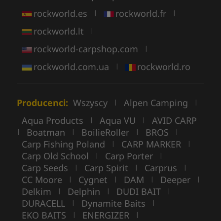
rockworld.es
rockworld.fr
|
|
rockworld.lt
|
rockworld-carpshop.com
|
rockworld.com.ua
rockworld.ro
|
Producenci:
Wszyscy
Alpen Camping
|
|
Aqua Products
Aqua VU
AVID CARP
|
|
Boatman
BoilieRoller
BROS
|
|
|
|
Carp Fishing Poland
CARP MARKER
|
|
Carp Old School
Carp Porter
|
|
Carp Seeds
Carp Spirit
Carprus
|
|
|
CC Moore
Cygnet
DAM
Deeper
|
|
|
|
Delkim
Delphin
DUDI BAIT
|
|
|
DURACELL
Dynamite Baits
|
|
EKO BAITS
ENERGIZER
|
|