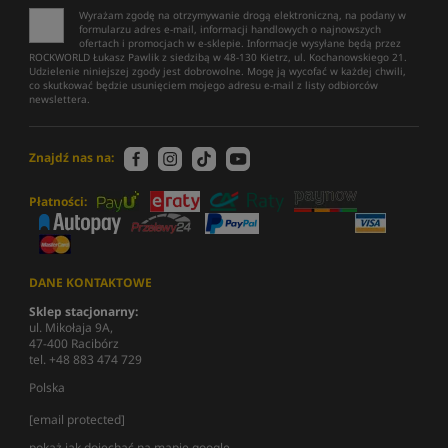
Wyrażam zgodę na otrzymywanie drogą elektroniczną, na podany w
formularzu adres e-mail, informacji handlowych o najnowszych
ofertach i promocjach w e-sklepie. Informacje wysyłane będą przez
ROCKWORLD Łukasz Pawlik z siedzibą w 48-130 Kietrz, ul. Kochanowskiego 21.
Udzielenie niniejszej zgody jest dobrowolne. Mogę ją wycofać w każdej chwili,
co skutkować będzie usunięciem mojego adresu e-mail z listy odbiorców
newslettera.
Znajdź nas na:
Płatności:
DANE KONTAKTOWE
Sklep stacjonarny:
ul. Mikołaja 9A,
47-400 Racibórz
tel. +48 883 474 729
Polska
[email protected]
pokaż jak dojechać na mapie google