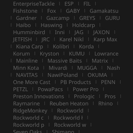
EnterpriseTackle
ESP
FIL
|
|
|
Fishstone
Fox
GABY
Gamakatsu
|
|
|
Gardner
Gazcamp
GREYS
GURU
|
|
|
|
Haibo
Haswing
Holdcarp
|
|
|
|
Humminbird
Inni
JAG
JAXON
|
|
|
|
JETFISH
JRC
Karel Nikl
Karp Max
|
|
|
Kiana Carp
Kolibri
Korda
|
|
|
|
Korum
Kryston
KUMU
Lowrance
|
|
|
Mainline
Massive Baits
Matrix
|
|
|
|
Minn Kota
Mivardi
MUGGA
Nash
|
|
|
NAVITAS
NawiPoland
OKUMA
|
|
|
|
One More Cast
PB Products
PENN
|
|
|
PETZL
PowaPacs
Power Pro
|
|
|
Preston Innovations
Prologic
Pros
|
|
|
Raymarine
Reuben Heaton
Rhino
|
|
|
RidgeMonkey
Rockworld
|
|
Rockworld c
Rockworld ł
|
|
Rockworld p
Rockworld w
|
|
Seven Oaks
Shimano
|
|