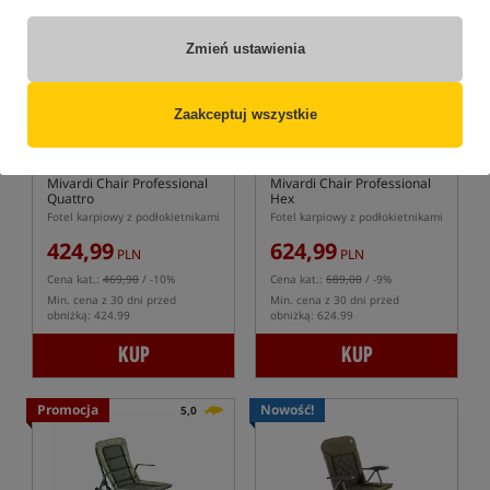
Promocja
Promocja
Zmień ustawienia
Zaakceptuj wszystkie
Mivardi Chair Professional
Mivardi Chair Professional
Quattro
Hex
Fotel karpiowy z podłokietnikami
Fotel karpiowy z podłokietnikami
424,99
624,99
PLN
PLN
Cena kat.:
469,90
/ -10%
Cena kat.:
689,00
/ -9%
Min. cena z 30 dni przed
Min. cena z 30 dni przed
obniżką: 424.99
obniżką: 624.99
KUP
KUP
Promocja
Nowość!
5,0