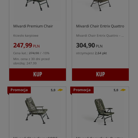
Mivardi Premium Chair
Mivardi Chair Entrix Quattro
Krzesło karpiowe
Mivardi Chair Entrix Quattro – kompaktowe krzesło karpiowe z teleskopowymi nogami
247,99
304,90
PLN
PLN
Cena kat.:
274,90
/ -10%
otrzymujesz
2,64 pkt
Min. cena z 30 dni przed
obniżką: 247.99
KUP
KUP
Promocja
Promocja
5,0
5,0