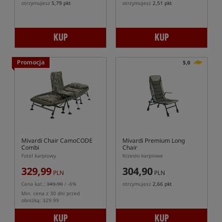
otrzymujesz
5,79 pkt
otrzymujesz
2,51 pkt
KUP
KUP
Promocja
5,0
Mivardi Chair CamoCODE
Mivardi Premium Long
Combi
Chair
Fotel karpiowy
Krzesło karpiowe
329,99
304,90
PLN
PLN
Cena kat.:
349,90
/ -6%
otrzymujesz
2,66 pkt
Min. cena z 30 dni przed
obniżką: 329.99
KUP
KUP