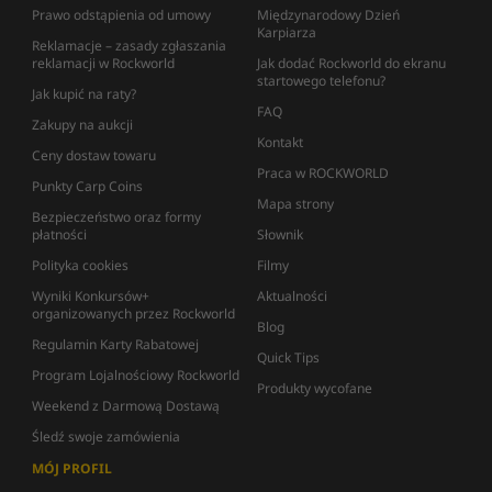
Prawo odstąpienia od umowy
Międzynarodowy Dzień
Karpiarza
Reklamacje – zasady zgłaszania
reklamacji w Rockworld
Jak dodać Rockworld do ekranu
startowego telefonu?
Jak kupić na raty?
FAQ
Zakupy na aukcji
Kontakt
Ceny dostaw towaru
Praca w ROCKWORLD
Punkty Carp Coins
Mapa strony
Bezpieczeństwo oraz formy
płatności
Słownik
Polityka cookies
Filmy
Wyniki Konkursów+
Aktualności
organizowanych przez Rockworld
Blog
Regulamin Karty Rabatowej
Quick Tips
Program Lojalnościowy Rockworld
Produkty wycofane
Weekend z Darmową Dostawą
Śledź swoje zamówienia
MÓJ PROFIL