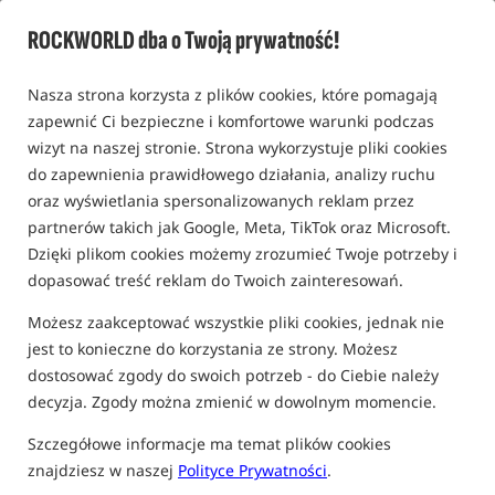
FOTELE KARPIOWE MIVARDI
ROCKWORLD dba o Twoją prywatność!
Nasza strona korzysta z plików cookies, które pomagają
Bestseller!
Promocja
5,0
zapewnić Ci bezpieczne i komfortowe warunki podczas
wizyt na naszej stronie. Strona wykorzystuje pliki cookies
do zapewnienia prawidłowego działania, analizy ruchu
oraz wyświetlania spersonalizowanych reklam przez
partnerów takich jak Google, Meta, TikTok oraz Microsoft.
Dzięki plikom cookies możemy zrozumieć Twoje potrzeby i
Mivardi Sofa Chair
Mivardi Comfort Quattro
dopasować treść reklam do Twoich zainteresowań.
CamoCODE with Adjustable
Chair
Backrest
Fotel karpiowy z regulowanym kątem oparcia
Krzesło karpiowe
Możesz zaakceptować wszystkie pliki cookies, jednak nie
689,00
359,99
jest to konieczne do korzystania ze strony. Możesz
PLN
PLN
dostosować zgody do swoich potrzeb - do Ciebie należy
otrzymujesz
5,84 pkt
Cena kat.:
394,90
/ -9%
Min. cena z 30 dni przed
decyzja. Zgody można zmienić w dowolnym momencie.
obniżką: 359.99
Szczegółowe informacje ma temat plików cookies
KUP
KUP
znajdziesz w naszej
Polityce Prywatności
.