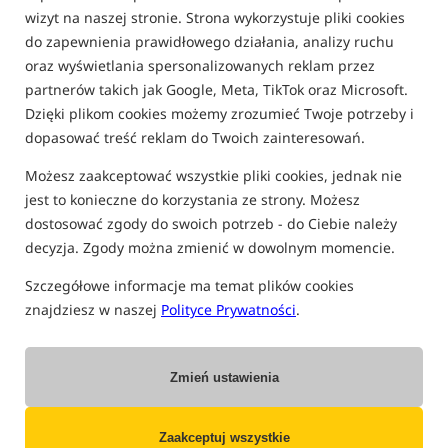
wizyt na naszej stronie. Strona wykorzystuje pliki cookies
OCHRANIACZE PALCA DO RZUTÓW
do zapewnienia prawidłowego działania, analizy ruchu
oraz wyświetlania spersonalizowanych reklam przez
partnerów takich jak Google, Meta, TikTok oraz Microsoft.
Bestseller!
Promocja
4,8
5,0
Dzięki plikom cookies możemy zrozumieć Twoje potrzeby i
dopasować treść reklam do Twoich zainteresowań.
Możesz zaakceptować wszystkie pliki cookies, jednak nie
jest to konieczne do korzystania ze strony. Możesz
dostosować zgody do swoich potrzeb - do Ciebie należy
decyzja. Zgody można zmienić w dowolnym momencie.
Fox Casting Finger Stall
Korda New Finger Stall
Ochraniacz na palec
Nowy model ochraniacza na palec Korda
Szczegółowe informacje ma temat plików cookies
45,49
36,99
znajdziesz w naszej
Polityce Prywatności
.
PLN
PLN
Cena kat.:
49,49
/ -8%
Cena kat.:
39,99
/ -8%
Min. cena z 30 dni przed
Min. cena z 30 dni przed
obniżką: 45.49
obniżką: 36.99
Zmień ustawienia
KUP
KUP
Zaakceptuj wszystkie