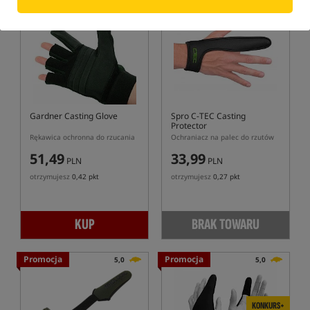
Bestseller!
5,0
Gardner Casting Glove
Spro C-TEC Casting
Protector
Rękawica ochronna do rzucania
Ochraniacz na palec do rzutów
51,49
33,99
PLN
PLN
otrzymujesz
0,42 pkt
otrzymujesz
0,27 pkt
KUP
BRAK TOWARU
Promocja
Promocja
5,0
5,0
KONKURS+