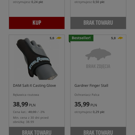
otrzymujesz
0,24 pkt
otrzymujesz
0,50 pkt
KUP
BRAK TOWARU
Bestseller!
5,0
5,0
DAM Salt-X Casting Glove
Gardner Finger Stall
Rękawica rzutowa
Ochraniacz Palca
38,99
35,99
PLN
PLN
Cena kat.:
40,00
/ -3%
otrzymujesz
0,29 pkt
Min. cena z 30 dni przed
obniżką: 38.99
BRAK TOWARU
BRAK TOWARU