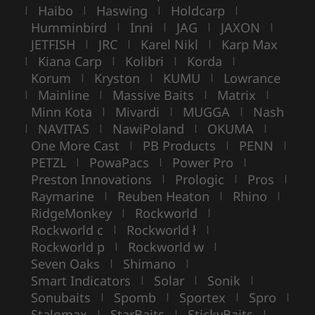
Haibo
Haswing
Holdcarp
|
|
|
|
Humminbird
Inni
JAG
JAXON
|
|
|
|
JETFISH
JRC
Karel Nikl
Karp Max
|
|
|
Kiana Carp
Kolibri
Korda
|
|
|
|
Korum
Kryston
KUMU
Lowrance
|
|
|
Mainline
Massive Baits
Matrix
|
|
|
|
Minn Kota
Mivardi
MUGGA
Nash
|
|
|
NAVITAS
NawiPoland
OKUMA
|
|
|
|
One More Cast
PB Products
PENN
|
|
|
PETZL
PowaPacs
Power Pro
|
|
|
Preston Innovations
Prologic
Pros
|
|
|
Raymarine
Reuben Heaton
Rhino
|
|
|
RidgeMonkey
Rockworld
|
|
Rockworld c
Rockworld ł
|
|
Rockworld p
Rockworld w
|
|
Seven Oaks
Shimano
|
|
Smart Indicators
Solar
Sonik
|
|
|
Sonubaits
Spomb
Sportex
Spro
|
|
|
|
Stalomax
StarBaits
StickyBaits
|
|
|