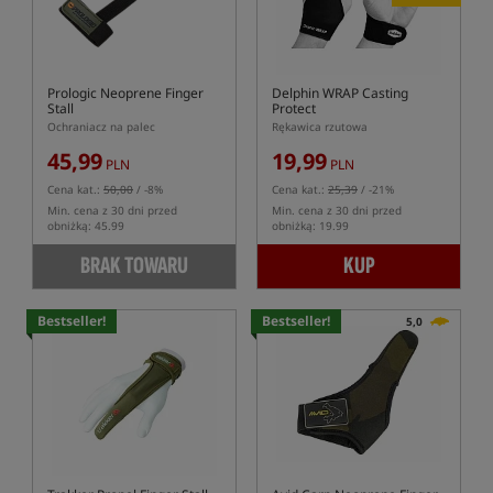
Prologic Neoprene Finger
Delphin WRAP Casting
Stall
Protect
Ochraniacz na palec
Rękawica rzutowa
45,99
19,99
PLN
PLN
Cena kat.:
50,00
/ -8%
Cena kat.:
25,39
/ -21%
Min. cena z 30 dni przed
Min. cena z 30 dni przed
obniżką: 45.99
obniżką: 19.99
BRAK TOWARU
KUP
Bestseller!
Bestseller!
5,0