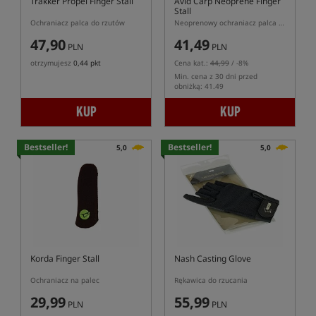
Trakker Propel Finger Stall
Avid Carp Neoprene Finger
Stall
Ochraniacz palca do rzutów
Neoprenowy ochraniacz palca do rzutu w kolorze kamuflażu
47,90
41,49
PLN
PLN
otrzymujesz
0,44 pkt
Cena kat.:
44,99
/ -8%
Min. cena z 30 dni przed
obniżką: 41.49
KUP
KUP
Bestseller!
Bestseller!
5,0
5,0
Korda Finger Stall
Nash Casting Glove
Ochraniacz na palec
Rękawica do rzucania
29,99
55,99
PLN
PLN