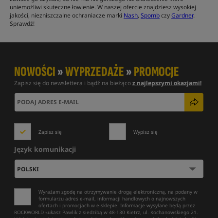
uniemożliwi skuteczne łowienie. W naszej ofercie znajdziesz wysokiej
jakości, niezniszczalne ochraniacze marki
Nash
,
Spomb
czy
Gardner
.
Sprawdź!
NOWOŚCI
»
WYPRZEDAŻE
»
PROMOCJE
Zapisz się do newslettera i bądź na bieżąco
z najlepszymi okazjami!
Zapisz się
Wypisz się
Język komunikacji
Wyrażam zgodę na otrzymywanie drogą elektroniczną, na podany w
formularzu adres e-mail, informacji handlowych o najnowszych
ofertach i promocjach w e-sklepie. Informacje wysyłane będą przez
ROCKWORLD Łukasz Pawlik z siedzibą w 48-130 Kietrz, ul. Kochanowskiego 21.