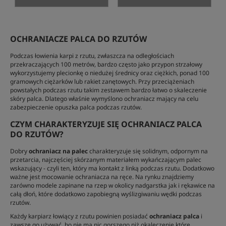
OCHRANIACZE PALCA DO RZUTÓW
Podczas łowienia karpi z rzutu, zwłaszcza na odległościach
przekraczających 100 metrów, bardzo często jako przypon strzałowy
wykorzystujemy plecionkę o niedużej średnicy oraz ciężkich, ponad 100
gramowych ciężarków lub rakiet zanętowych. Przy przeciążeniach
powstałych podczas rzutu takim zestawem bardzo łatwo o skaleczenie
skóry palca. Dlatego właśnie wymyślono ochraniacz mający na celu
zabezpieczenie opuszka palca podczas rzutów.
CZYM CHARAKTERYZUJE SIĘ OCHRANIACZ PALCA
DO RZUTÓW?
Dobry
ochraniacz na palec
charakteryzuje się solidnym, odpornym na
przetarcia, najczęściej skórzanym materiałem wykańczającym palec
wskazujący - czyli ten, który ma kontakt z linką podczas rzutu. Dodatkowo
ważne jest mocowanie ochraniacza na ręce. Na rynku znajdziemy
zarówno modele zapinane na rzep w okolicy nadgarstka jak i rękawice na
całą dłoń, które dodatkowo zapobiegną wyślizgiwaniu wędki podczas
rzutów.
Każdy karpiarz łowiący z rzutu powinien posiadać
ochraniacz palca
i
zawsze go używać, bo nie ma nic gorszego niż okaleczenie które