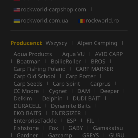
rockworld-carpshop.com
|
rockworld.com.ua
rockworld.ro
|
Producenci:
Wszyscy
Alpen Camping
|
|
Aqua Products
Aqua VU
AVID CARP
|
|
Boatman
BoilieRoller
BROS
|
|
|
|
Carp Fishing Poland
CARP MARKER
|
|
Carp Old School
Carp Porter
|
|
Carp Seeds
Carp Spirit
Carprus
|
|
|
CC Moore
Cygnet
DAM
Deeper
|
|
|
|
Delkim
Delphin
DUDI BAIT
|
|
|
DURACELL
Dynamite Baits
|
|
EKO BAITS
ENERGIZER
|
|
EnterpriseTackle
ESP
FIL
|
|
|
Fishstone
Fox
GABY
Gamakatsu
|
|
|
Gardner
Gazcamp
GREYS
GURU
|
|
|
|