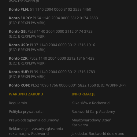
www.rockworld.pl
Konto PLN:
51 1140 2004 0000 3102 3558 4460
Konto EURO:
PL64 1140 2004 0000 3812 0174 2683
(BIC: BREXPLPWMBK)
Konto GB:
PL63 1140 2004 0000 3112 0174 3723
(BIC: BREXPLPWMBK)
Konto USD:
PL37 1140 2004 0000 3012 1316 1916
(BIC: BREXPLPWMBK)
Konto CZK:
PL02 1140 2004 0000 3312 1316 1429
(BIC: BREXPLPWMBK)
Konto HUF:
PL39 1140 2004 0000 3012 1316 1783
(BIC: BREXPLPWMBK)
Konto RON:
PL52 1090 1766 0000 0001 5822 1550 (BIC: WBKPPLPP)
WARUNKI ZAKUPU
INFORMACJE
Regulamin
Kilka słów o Rockworld
Polityka prywatności
Rockworld Carp Academy
Prawo odstąpienia od umowy
Międzynarodowy Dzień
Karpiarza
Reklamacje – zasady zgłaszania
reklamacji w Rockworld
Jak dodać Rockworld do ekranu