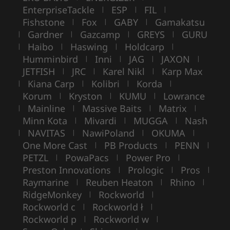
EnterpriseTackle
ESP
FIL
|
|
|
Fishstone
Fox
GABY
Gamakatsu
|
|
|
Gardner
Gazcamp
GREYS
GURU
|
|
|
|
Haibo
Haswing
Holdcarp
|
|
|
|
Humminbird
Inni
JAG
JAXON
|
|
|
|
JETFISH
JRC
Karel Nikl
Karp Max
|
|
|
Kiana Carp
Kolibri
Korda
|
|
|
|
Korum
Kryston
KUMU
Lowrance
|
|
|
Mainline
Massive Baits
Matrix
|
|
|
|
Minn Kota
Mivardi
MUGGA
Nash
|
|
|
NAVITAS
NawiPoland
OKUMA
|
|
|
|
One More Cast
PB Products
PENN
|
|
|
PETZL
PowaPacs
Power Pro
|
|
|
Preston Innovations
Prologic
Pros
|
|
|
Raymarine
Reuben Heaton
Rhino
|
|
|
RidgeMonkey
Rockworld
|
|
Rockworld c
Rockworld ł
|
|
Rockworld p
Rockworld w
|
|