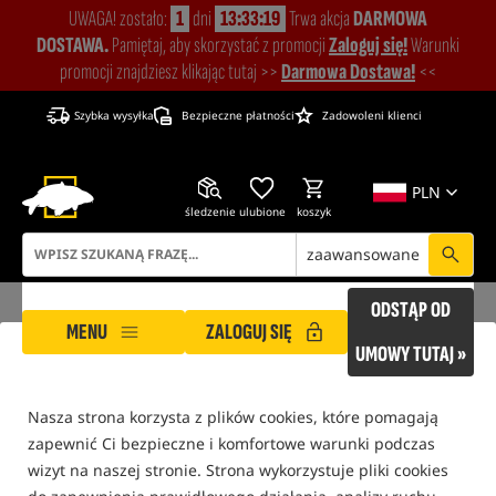
UWAGA! zostało:
1
dni
13:33:18
Trwa akcja
DARMOWA
DOSTAWA.
Pamiętaj, aby skorzystać z promocji
Zaloguj się!
Warunki
promocji znajdziesz klikając tutaj >>
Darmowa Dostawa!
<<
Szybka wysyłka
Bezpieczne płatności
Zadowoleni klienci
PLN
śledzenie
ulubione
koszyk
zaawansowane
ODSTĄP OD
MENU
ZALOGUJ SIĘ
UMOWY TUTAJ »
ROCKWORLD dba o Twoją prywatność!
ROCKWORLD
Produkty producenta NawiPoland
Nasza strona korzysta z plików cookies, które pomagają
zapewnić Ci bezpieczne i komfortowe warunki podczas
tylko produkty na
"naszym magazynie"
wizyt na naszej stronie. Strona wykorzystuje pliki cookies