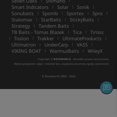
Seven Oaks
Shimano
|
|
Smart Indicators
Solar
Sonik
|
|
|
Sonubaits
Spomb
Sportex
Spro
|
|
|
|
Stalomax
StarBaits
StickyBaits
|
|
|
Strategy
Tandem Baits
|
|
TB Baits - Tomas Blazek
Tica
Tiross
|
|
Toslon
Trakker
UltimateProducts
|
|
|
|
Ultimatron
UnderCarp
VASS
|
|
|
VIKING BOAT
WarmuzBaits
WileyX
|
|
Copyright ©
ROCKWORLD
- Wszelkie prawa zastrzeżone.
Wykorzystywanie zdjęć i tekstów bez uzyskania pisemnej zgody zabronione.
© Rockworld 2004 - 2026