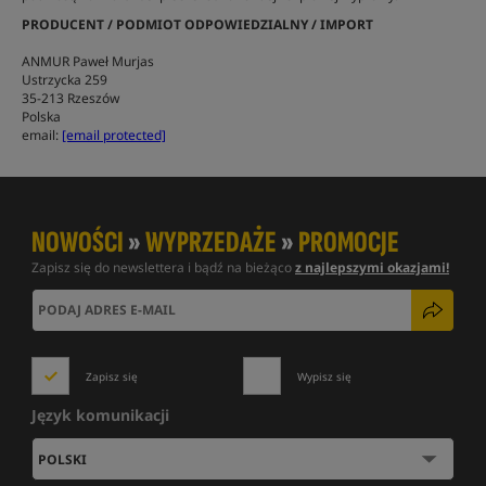
PRODUCENT / PODMIOT ODPOWIEDZIALNY / IMPORT
ANMUR Paweł Murjas
Ustrzycka 259
35-213 Rzeszów
Polska
email:
[email protected]
NOWOŚCI
»
WYPRZEDAŻE
»
PROMOCJE
Zapisz się do newslettera i bądź na bieżąco
z najlepszymi okazjami!
Zapisz się
Wypisz się
Język komunikacji