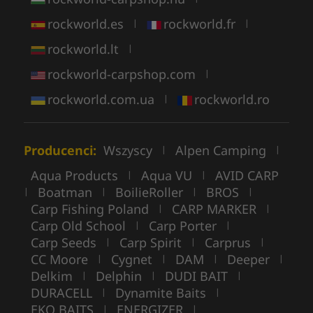
rockworld.es
rockworld.fr
|
|
rockworld.lt
|
rockworld-carpshop.com
|
rockworld.com.ua
rockworld.ro
|
Producenci:
Wszyscy
Alpen Camping
|
|
Aqua Products
Aqua VU
AVID CARP
|
|
Boatman
BoilieRoller
BROS
|
|
|
|
Carp Fishing Poland
CARP MARKER
|
|
Carp Old School
Carp Porter
|
|
Carp Seeds
Carp Spirit
Carprus
|
|
|
CC Moore
Cygnet
DAM
Deeper
|
|
|
|
Delkim
Delphin
DUDI BAIT
|
|
|
DURACELL
Dynamite Baits
|
|
EKO BAITS
ENERGIZER
|
|