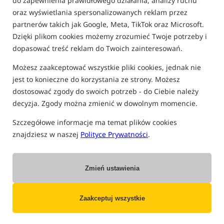
do zapewnienia prawidłowego działania, analizy ruchu
FILTRUJ
oraz wyświetlania spersonalizowanych reklam przez
partnerów takich jak Google, Meta, TikTok oraz Microsoft.
Dzięki plikom cookies możemy zrozumieć Twoje potrzeby i
dopasować treść reklam do Twoich zainteresowań.
PRODUKTY NAWIPOLAND
Możesz zaakceptować wszystkie pliki cookies, jednak nie
jest to konieczne do korzystania ze strony. Możesz
dostosować zgody do swoich potrzeb - do Ciebie należy
decyzja. Zgody można zmienić w dowolnym momencie.
Szczegółowe informacje ma temat plików cookies
znajdziesz w naszej
Polityce Prywatności
.
NawiPoland CAT 450
NawiPoland CAT 400
Inflatable Boat
- Katamaran
Inflatable Boat
- Katamaran
Ponton typu katamaran
Ponton typu katamaran
Zmień ustawienia
7 999,00
7 149,00
PLN
PLN
otrzymujesz
43,30 pkt
otrzymujesz
38,42 pkt
Zaakceptuj wszystkie