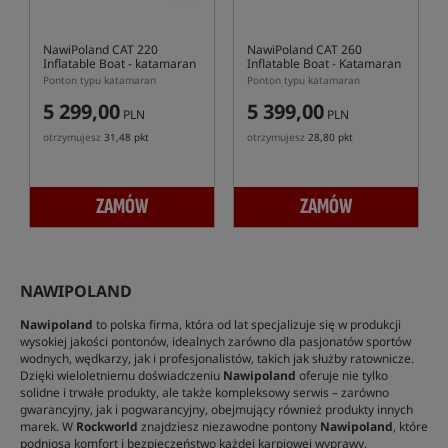
NawiPoland CAT 220
NawiPoland CAT 260
Inflatable Boat
- katamaran
Inflatable Boat
- Katamaran
Ponton typu katamaran
Ponton typu katamaran
5 299,00
5 399,00
PLN
PLN
otrzymujesz
31,48 pkt
otrzymujesz
28,80 pkt
ZAMÓW
ZAMÓW
NAWIPOLAND
Nawipoland
to polska firma, która od lat specjalizuje się w produkcji
wysokiej jakości pontonów, idealnych zarówno dla pasjonatów sportów
wodnych, wędkarzy, jak i profesjonalistów, takich jak służby ratownicze.
Dzięki wieloletniemu doświadczeniu
Nawipoland
oferuje nie tylko
solidne i trwałe produkty, ale także kompleksowy serwis – zarówno
gwarancyjny, jak i pogwarancyjny, obejmujący również produkty innych
marek. W
Rockworld
znajdziesz niezawodne pontony
Nawipoland
, które
podniosą komfort i bezpieczeństwo każdej karpiowej wyprawy.