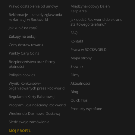
Prawo odstąpienia od umowy
Międzynarodowy Dzień
Karpiarza
Reklamacje – zasady zgłaszania
reklamacji w Rockworld
Jak dodać Rockworld do ekranu
startowego telefonu?
Jak kupić na raty?
FAQ
Zakupy na aukcji
Kontakt
Ceny dostaw towaru
Praca w ROCKWORLD
Punkty Carp Coins
Mapa strony
Bezpieczeństwo oraz formy
płatności
Słownik
Polityka cookies
Filmy
Wyniki Konkursów+
Aktualności
organizowanych przez Rockworld
Blog
Regulamin Karty Rabatowej
Quick Tips
Program Lojalnościowy Rockworld
Produkty wycofane
Weekend z Darmową Dostawą
Śledź swoje zamówienia
MÓJ PROFIL