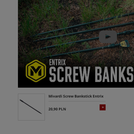
Mivardi Screw Bankstick Entrix
»
20,90 PLN