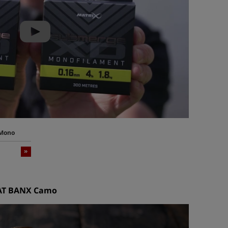
 Mono
»
MAT BANX Camo