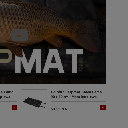
NX Camo
Delphin CarpMAT BANX Camo
rpiowa
90 x 50 cm - Mata karpiowa
»
»
59,99 PLN