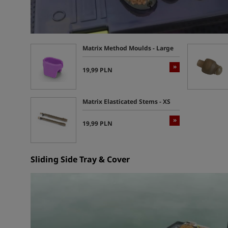
Matrix Method Moulds - Large
»
19,99 PLN
Matrix Elasticated Stems - XS
»
19,99 PLN
Sliding Side Tray & Cover