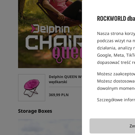
ROCKWORLD dba 
Nasza strona korzy
podczas wizyt na n
działania, analizy
Google, Meta, TikT
dopasować treść r
Możesz zaakceptowa
Delphin QUEEN WOW - Fotel
Możesz dostosować
wędkarski
dowolnym momenc
»
369,99 PLN
Szczegółowe infor
Storage Boxes
Zm