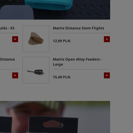
lds - XS
Matrix Distance Stem Flights
»
»
12,99 PLN
 Distance
Matrix Open Alloy Feeders -
Large
»
»
15,49 PLN