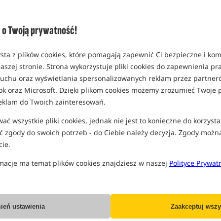
o Twoją prywatność!
sta z plików cookies, które pomagają zapewnić Ci bezpieczne i ko
aszej stronie. Strona wykorzystuje pliki cookies do zapewnienia p
 ruchu oraz wyświetlania spersonalizowanych reklam przez partneró
ok oraz Microsoft. Dzięki plikom cookies możemy zrozumieć Twoje p
eklam do Twoich zainteresowań.
ć wszystkie pliki cookies, jednak nie jest to konieczne do korzysta
Spomb XD Shockleader
 zgody do swoich potrzeb - do Ciebie należy decyzja. Zgody możn
(Black)
ie.
58,99 PLN
macje ma temat plików cookies znajdziesz w naszej
Polityce Prywat
Set of shot glasses Delphin S
ień ustawienia
Zaakceptuj wszy