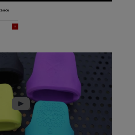
tance
»