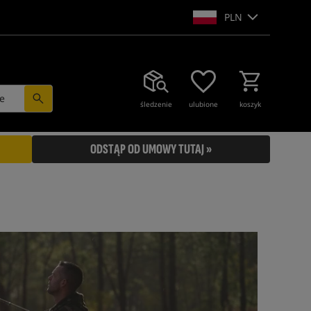
PLN
e
śledzenie
ulubione
koszyk
ODSTĄP OD UMOWY TUTAJ »