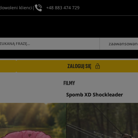
dowoleni klienci
|
+48 883 474 729
zaawansowan
ZALOGUJ SIĘ
FILMY
Spomb XD Shockleader