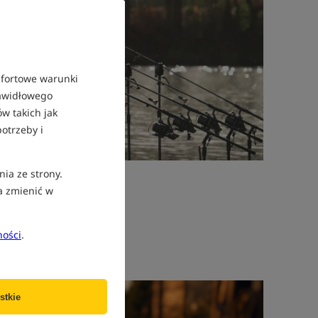
mfortowe warunki
rawidłowego
w takich jak
otrzeby i
nia ze strony.
 40 lb
a zmienić w
»
ności
.
HOTY 6-in-1
stkie