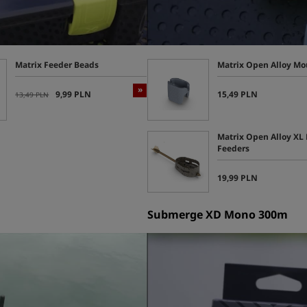
Matrix Feeder Beads
Matrix Open Alloy Mou
»
9,99 PLN
15,49 PLN
13,49 PLN
Matrix Open Alloy XL
Feeders
19,99 PLN
Submerge XD Mono 300m