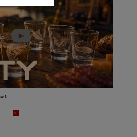
aw 6
»