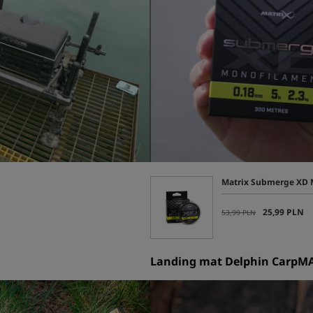
Matrix Submerge XD
25,99 PLN
53,99 PLN
Landing mat Delphin Carp