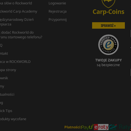
lka słów o Rockworld
Logowanie
ckworld Carp Academy
Rejestracja
ędzynarodowy Dzień
Przypomnij
rpiarza
SPRAWDŹ »
k dodać Rockworld do
ranu startowego telefonu?
Q
ntakt
TWOJE ZAKUPY
aca w ROCKWORLD
są bezpieczne
pa strony
ownik
lmy
tualności
og
ick Tips
odukty wycofane
Płatności: