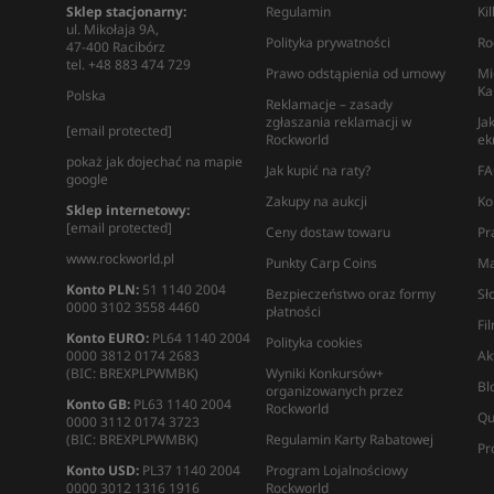
Sklep stacjonarny:
Regulamin
Ki
ul. Mikołaja 9A,
Polityka prywatności
Ro
47-400 Racibórz
tel. +48 883 474 729
Prawo odstąpienia od umowy
Mi
Ka
Polska
Reklamacje – zasady
zgłaszania reklamacji w
Ja
[email protected]
Rockworld
ek
pokaż jak dojechać na mapie
Jak kupić na raty?
FA
google
Zakupy na aukcji
Ko
Sklep internetowy:
[email protected]
Ceny dostaw towaru
Pr
www.rockworld.pl
Punkty Carp Coins
Ma
Konto PLN:
51 1140 2004
Bezpieczeństwo oraz formy
Sł
0000 3102 3558 4460
płatności
Fi
Konto EURO:
PL64 1140 2004
Polityka cookies
0000 3812 0174 2683
Ak
(BIC: BREXPLPWMBK)
Wyniki Konkursów+
Bl
organizowanych przez
Konto GB:
PL63 1140 2004
Rockworld
Qu
0000 3112 0174 3723
(BIC: BREXPLPWMBK)
Regulamin Karty Rabatowej
Pr
Konto USD:
PL37 1140 2004
Program Lojalnościowy
0000 3012 1316 1916
Rockworld