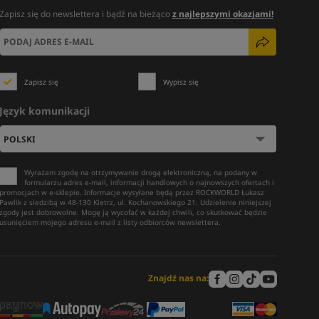
Zapisz się do newslettera i bądź na bieżąco
z najlepszymi okazjami!
Zapisz się
Wypisz się
Język komunikacji
Wyrażam zgodę na otrzymywanie drogą elektroniczną, na podany w
formularzu adres e-mail, informacji handlowych o najnowszych ofertach i
promocjach w e-sklepie. Informacje wysyłane będą przez ROCKWORLD Łukasz
Pawlik z siedzibą w 48-130 Kietrz, ul. Kochanowskiego 21. Udzielenie niniejszej
zgody jest dobrowolne. Mogę ją wycofać w każdej chwili, co skutkować będzie
usunięciem mojego adresu e-mail z listy odbiorców newslettera.
Znajdź nas na: