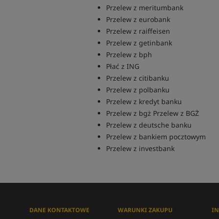
Przelew z meritumbank
Przelew z eurobank
Przelew z raiffeisen
Przelew z getinbank
Przelew z bph
Płać z ING
Przelew z citibanku
Przelew z polbanku
Przelew z kredyt banku
Przelew z bgż Przelew z BGŻ
Przelew z deutsche banku
Przelew z bankiem pocztowym
Przelew z investbank
DANE KONTAKTOWE
WARUNKI ZAKUPU
I