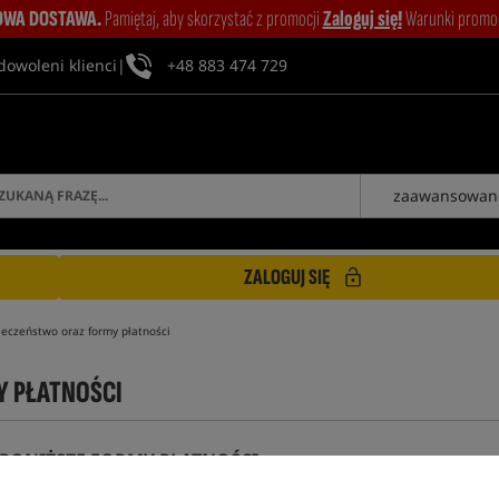
WA DOSTAWA.
Pamiętaj, aby skorzystać z promocji
Zaloguj się!
Warunki promocj
dowoleni klienci
|
+48 883 474 729
zaawansowan
ZALOGUJ SIĘ
eczeństwo oraz formy płatności
Y PŁATNOŚCI
 PONIŻSZE FORMY PŁATNOŚCI: