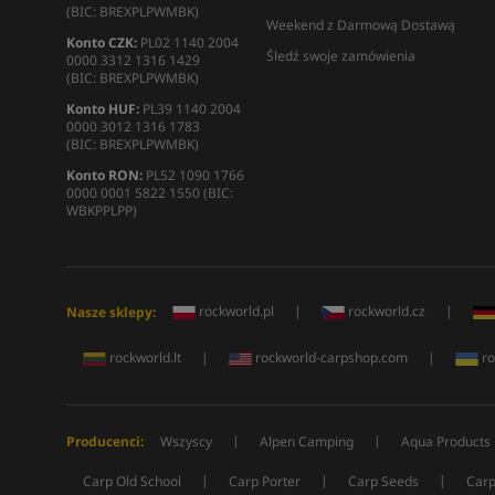
(BIC: BREXPLPWMBK)
Weekend z Darmową Dostawą
Konto CZK:
PL02 1140 2004
Śledź swoje zamówienia
0000 3312 1316 1429
(BIC: BREXPLPWMBK)
Konto HUF:
PL39 1140 2004
0000 3012 1316 1783
(BIC: BREXPLPWMBK)
Konto RON:
PL52 1090 1766
0000 0001 5822 1550 (BIC:
WBKPPLPP)
rockworld.pl
|
rockworld.cz
|
Nasze sklepy:
rockworld.lt
|
rockworld-carpshop.com
|
ro
|
|
Producenci:
Wszyscy
Alpen Camping
Aqua Products
|
|
|
Carp Old School
Carp Porter
Carp Seeds
Carp