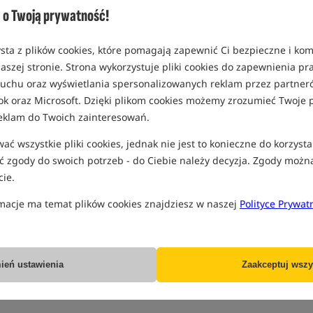
urierowi przy dostawie towaru)Ta forma płatności ma ograniczenia 
o Twoją prywatność!
okalizacje dostaw mają możliwość wybrania tej opcji płatności,
sta z plików cookies, które pomagają zapewnić Ci bezpieczne i ko
N: mBank 51 1140 2004 0000 3102 3558 4460, (BIC: BREXPLPWMBK)
aszej stronie. Strona wykorzystuje pliki cookies do zapewnienia p
R: mBank PL64 1140 2004 0000 3812 0174 2683, (BIC: BREXPLPWMB
 ruchu oraz wyświetlania spersonalizowanych reklam przez partneró
P: mBank PL63 1140 2004 0000 3112 0174 3723, (BIC: BREXPLPWMB
ok oraz Microsoft. Dzięki plikom cookies możemy zrozumieć Twoje p
ZK: mBank PL02 1140 2004 0000 3312 1316 1429, (BIC: BREXPLPWM
eklam do Twoich zainteresowań.
D: mBank PL37 1140 2004 0000 3012 1316 1916, (BIC: BREXPLPWMB
UF: mbank PL39 1140 2004 0000 3012 1316 1783,(BIC: BREXPLPWMB
ć wszystkie pliki cookies, jednak nie jest to konieczne do korzysta
N: Santander 52109017660000000158221550, (BIC: )
 zgody do swoich potrzeb - do Ciebie należy decyzja. Zgody możn
U, PayNow, Autopay, PayPal oraz Google,
ie.
macje ma temat plików cookies znajdziesz w naszej
Polityce Prywat
teryzują się najwyższym poziomem bezpieczeństwa Najnowsze meto
ień ustawienia
Zaakceptuj wszy
arantują niezawodną ochronę realizowanych transakcji.