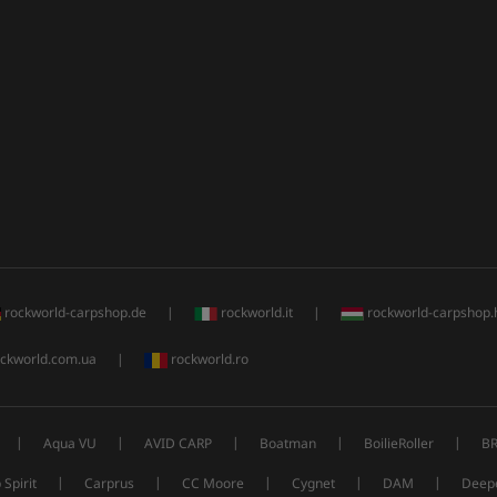
rockworld-carpshop.de
|
rockworld.it
|
rockworld-carpshop.
ckworld.com.ua
|
rockworld.ro
|
|
|
|
|
Aqua VU
AVID CARP
Boatman
BoilieRoller
B
|
|
|
|
|
 Spirit
Carprus
CC Moore
Cygnet
DAM
Deep