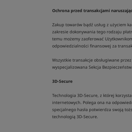
Ochrona przed transakcjami naruszaj
Zakup towarów bądź usług z użyciem kar
zakresie dokonywania tego rodzaju płat
temu możemy zaoferować Użytkownikom Pl
odpowiedzialności finansowej za transak
Wszystkie transakcje obsługiwane prze
wyspecjalizowana Sekcja Bezpieczeństwa
3D-Secure
Technologia 3D-Secure, z której korzy
internetowych. Polega ona na odpowiedni
specjalnego hasła potwierdza swoją toż
technologią 3D-Secure.