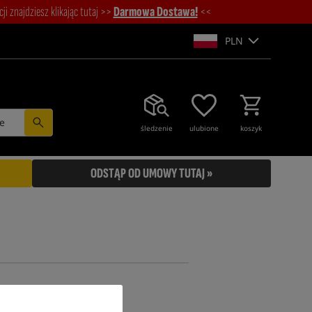
i znajdziesz klikając tutaj >>
Darmowa Dostawa!
<<
PLN
e
śledzenie
ulubione
koszyk
ODSTĄP OD UMOWY TUTAJ »