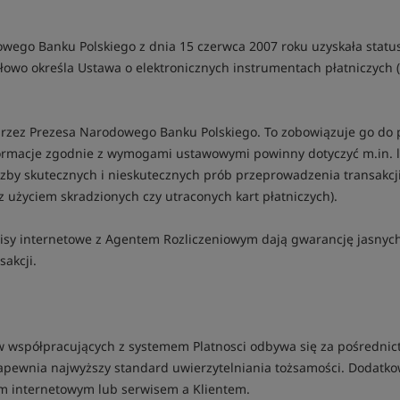
owego Banku Polskiego z dnia 15 czerwca 2007 roku uzyskała statu
owo określa Ustawa o elektronicznych instrumentach płatniczych (Dz
przez Prezesa Narodowego Banku Polskiego. To zobowiązuje go do
ormacje zgodnie z wymogami ustawowymi powinny dotyczyć m.in. lic
iczby skutecznych i nieskutecznych prób przeprowadzenia transakcj
z użyciem skradzionych czy utraconych kart płatniczych).
isy internetowe z Agentem Rozliczeniowym dają gwarancję jasnych
akcji.
w współpracujących z systemem Platnosci odbywa się za pośrednic
 zapewnia najwyższy standard uwierzytelniania tożsamości. Dodatko
m internetowym lub serwisem a Klientem.