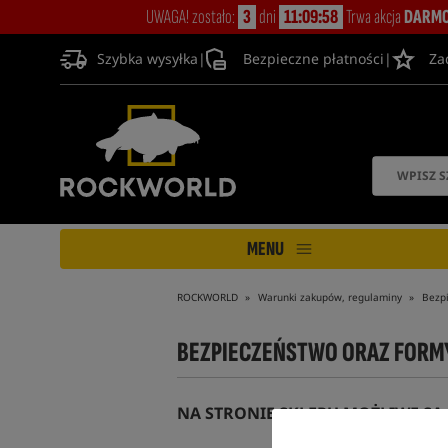
UWAGA! zostało:
3
dni
11:09:57
Trwa akcja
DARMO
Szybka wysyłka
|
Bezpieczne płatności
|
Za
MENU
ROCKWORLD
Warunki zakupów, regulaminy
Bezpi
BEZPIECZEŃSTWO ORAZ FORM
NA STRONIE SKLEPU MOŻLIWE SĄ