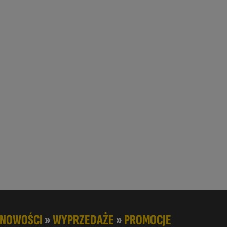
NOWOŚCI
»
WYPRZEDAŻE
»
PROMOCJE