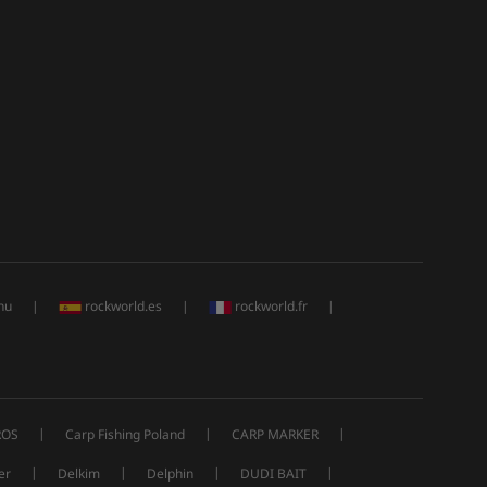
hu
|
rockworld.es
|
rockworld.fr
|
|
|
|
ROS
Carp Fishing Poland
CARP MARKER
|
|
|
|
er
Delkim
Delphin
DUDI BAIT