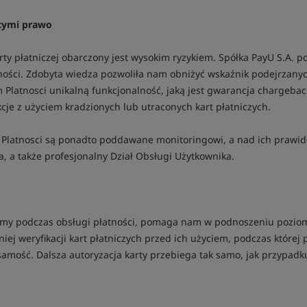
ącymi prawo
ty płatniczej obarczony jest wysokim ryzykiem. Spółka PayU S.A. p
ności. Zdobyta wiedza pozwoliła nam obniżyć wskaźnik podejrzanych
atnosci unikalną funkcjonalność, jaką jest gwarancja chargeback
cje z użyciem kradzionych lub utraconych kart płatniczych.
z Platnosci są ponadto poddawane monitoringowi, a nad ich praw
, a także profesjonalny Dział Obsługi Użytkownika.
stamy podczas obsługi płatności, pomaga nam w podnoszeniu pozio
ej weryfikacji kart płatniczych przed ich użyciem, podczas której
samość. Dalsza autoryzacja karty przebiega tak samo, jak przypadk