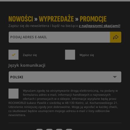
NOWOŚCI
»
WYPRZEDAŻE
»
PROMOCJE
Zapisz się do newslettera i bądź na bieżąco
z najlepszymi okazjami!
Zapisz się
Wypisz się
Język komunikacji
Wyrażam zgodę na otrzymywanie drogą elektroniczną, na podany w
formularzu adres e-mail, informacji handlowych o najnowszych
ofertach i promocjach w e-sklepie. Informacje wysyłane będą przez
ROCKWORLD Łukasz Pawlik z siedzibą w 48-130 Kietrz, ul. Kochanowskiego 21.
Udzielenie niniejszej zgody jest dobrowolne. Mogę ją wycofać w każdej chwili,
co skutkować będzie usunięciem mojego adresu e-mail z listy odbiorców
newslettera.