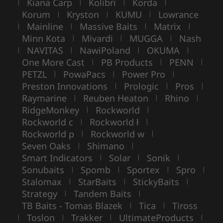
Kiana Carp
Kolibri
Korda
|
|
|
|
Korum
Kryston
KUMU
Lowrance
|
|
|
Mainline
Massive Baits
Matrix
|
|
|
|
Minn Kota
Mivardi
MUGGA
Nash
|
|
|
NAVITAS
NawiPoland
OKUMA
|
|
|
|
One More Cast
PB Products
PENN
|
|
|
PETZL
PowaPacs
Power Pro
|
|
|
Preston Innovations
Prologic
Pros
|
|
|
Raymarine
Reuben Heaton
Rhino
|
|
|
RidgeMonkey
Rockworld
|
|
Rockworld c
Rockworld ł
|
|
Rockworld p
Rockworld w
|
|
Seven Oaks
Shimano
|
|
Smart Indicators
Solar
Sonik
|
|
|
Sonubaits
Spomb
Sportex
Spro
|
|
|
|
Stalomax
StarBaits
StickyBaits
|
|
|
Strategy
Tandem Baits
|
|
TB Baits - Tomas Blazek
Tica
Tiross
|
|
Toslon
Trakker
UltimateProducts
|
|
|
|