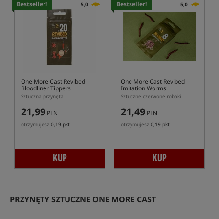
Bestseller!
Bestseller!
5,0
5,0
One More Cast Revibed
One More Cast Revibed
Bloodliner Tippers
Imitation Worms
Sztuczna przynęta
Sztuczne czerwone robaki
21,99
21,49
PLN
PLN
otrzymujesz
0,19 pkt
otrzymujesz
0,19 pkt
KUP
KUP
PRZYNĘTY SZTUCZNE ONE MORE CAST