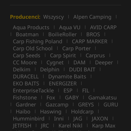
Producenci:
Wszyscy
Alpen Camping
|
|
Aqua Products
Aqua VU
AVID CARP
|
|
Boatman
BoilieRoller
BROS
|
|
|
|
Carp Fishing Poland
CARP MARKER
|
|
Carp Old School
Carp Porter
|
|
Carp Seeds
Carp Spirit
Carprus
|
|
|
CC Moore
Cygnet
DAM
Deeper
|
|
|
|
Delkim
Delphin
DUDI BAIT
|
|
|
DURACELL
Dynamite Baits
|
|
EKO BAITS
ENERGIZER
|
|
EnterpriseTackle
ESP
FIL
|
|
|
Fishstone
Fox
GABY
Gamakatsu
|
|
|
Gardner
Gazcamp
GREYS
GURU
|
|
|
|
Haibo
Haswing
Holdcarp
|
|
|
|
Humminbird
Inni
JAG
JAXON
|
|
|
|
JETFISH
JRC
Karel Nikl
Karp Max
|
|
|