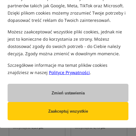
partnerów takich jak Google, Meta, TikTok oraz Microsoft.
FILTRUJ
Dzięki plikom cookies możemy zrozumieć Twoje potrzeby i
dopasować treść reklam do Twoich zainteresowań.
Możesz zaakceptować wszystkie pliki cookies, jednak nie
ONE MORE CAST
jest to konieczne do korzystania ze strony. Możesz
dostosować zgody do swoich potrzeb - do Ciebie należy
Bestseller!
Bestseller!
decyzja. Zgody można zmienić w dowolnym momencie.
5,0
5,0
Szczegółowe informacje ma temat plików cookies
znajdziesz w naszej
Polityce Prywatności
.
Zmień ustawienia
One More Cast Revibed
One More Cast Revibed
Escargo
Pellet Caves
Imitacja ślimaków wodnych
Sztuczny pellet ze slotem
Zaakceptuj wszystkie
32,99
21,49
PLN
PLN
otrzymujesz
0,29 pkt
otrzymujesz
0,19 pkt