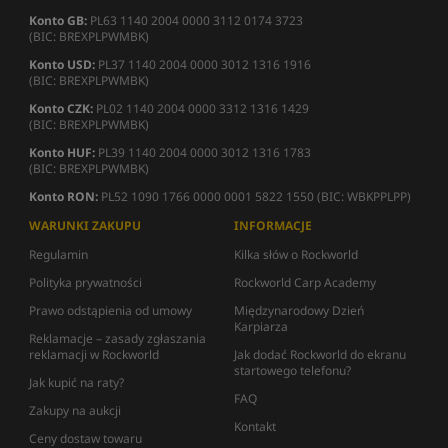
Konto GB:
PL63 1140 2004 0000 3112 0174 3723
(BIC: BREXPLPWMBK)
Konto USD:
PL37 1140 2004 0000 3012 1316 1916
(BIC: BREXPLPWMBK)
Konto CZK:
PL02 1140 2004 0000 3312 1316 1429
(BIC: BREXPLPWMBK)
Konto HUF:
PL39 1140 2004 0000 3012 1316 1783
(BIC: BREXPLPWMBK)
Konto RON:
PL52 1090 1766 0000 0001 5822 1550 (BIC: WBKPPLPP)
WARUNKI ZAKUPU
INFORMACJE
Regulamin
Kilka słów o Rockworld
Polityka prywatności
Rockworld Carp Academy
Prawo odstąpienia od umowy
Międzynarodowy Dzień
Karpiarza
Reklamacje – zasady zgłaszania
reklamacji w Rockworld
Jak dodać Rockworld do ekranu
startowego telefonu?
Jak kupić na raty?
FAQ
Zakupy na aukcji
Kontakt
Ceny dostaw towaru