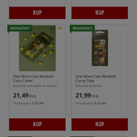
KUP
KUP
Bestseller!
Bestseller!
5,0
One More Cast Revibed
One More Cast Revibed
Corn Caves
Corny Tops
Sztuczna kukurydza ze slotem
Sztuczna przynęta
21,49
21,99
PLN
PLN
otrzymujesz
0,20 pkt
otrzymujesz
0,19 pkt
KUP
KUP