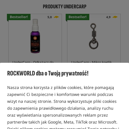
PRODUKTY UNDERCARP
Bestseller!
Bestseller!
5,0
4,9
UnderCarp
- Odkażacz do
UnderCarp
- Mikro krętlik
Ran Ryb
karpiowy z kółkiem
Odkażacz do ryb
Mikrokrętlik z kółkiem
ROCKWORLD dba o Twoją prywatność!
11,90
11,99
PLN
PLN
Nasza strona korzysta z plików cookies, które pomagają
otrzymujesz
0,15 pkt
otrzymujesz
0,14 pkt
zapewnić Ci bezpieczne i komfortowe warunki podczas
wizyt na naszej stronie. Strona wykorzystuje pliki cookies
KUP
KUP
do zapewnienia prawidłowego działania, analizy ruchu
oraz wyświetlania spersonalizowanych reklam przez
partnerów takich jak Google, Meta, TikTok oraz Microsoft.
Bestseller!
4,8
4,9
Dzięki plikom cookies możemy zrozumieć Twoje potrzeby i