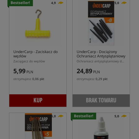
Bestseller!
4,9
5,0
UnderCarp
- Zaciskacz do
UnderCarp
- Dociążony
węzłów
Ochraniacz Antysplątaniowy
40mm
Zaciągacz do węzłów
Ochraniacz antysplątaniowy dociążony o długości 40mm
5,99
24,89
PLN
PLN
otrzymujesz
0,06 pkt
otrzymujesz
0,29 pkt
KUP
BRAK TOWARU
Bestseller!
5,0
5,0