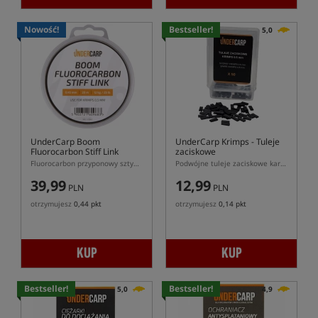
Nowość!
Bestseller!
5,0
UnderCarp Boom
UnderCarp Krimps
- Tuleje
Fluorocarbon Stiff Link
zaciskowe
Fluorocarbon przyponowy sztywny UnderCarp Boom Stiff Link 20 m
Podwójne tuleje zaciskowe karpiowe UnderCarp do przyponów sztywnych
39,99
12,99
PLN
PLN
otrzymujesz
0,44 pkt
otrzymujesz
0,14 pkt
KUP
KUP
Bestseller!
Bestseller!
5,0
4,9