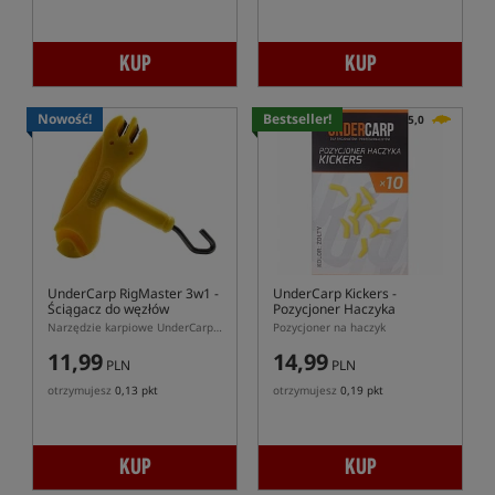
KUP
KUP
Nowość!
Bestseller!
5,0
UnderCarp RigMaster 3w1
-
UnderCarp Kickers
-
Ściągacz do węzłów
Pozycjoner Haczyka
Narzędzie karpiowe UnderCarp RigMaster 3w1 do budowy przyponów
Pozycjoner na haczyk
11,99
14,99
PLN
PLN
otrzymujesz
0,13 pkt
otrzymujesz
0,19 pkt
KUP
KUP