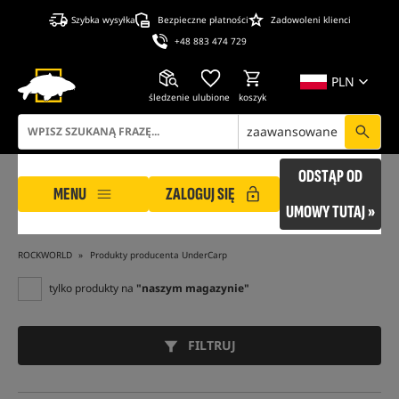
Szybka wysyłka
Bezpieczne płatności
Zadowoleni klienci
+48 883 474 729
PLN
śledzenie
ulubione
koszyk
zaawansowane
ODSTĄP OD
MENU
ZALOGUJ SIĘ
UMOWY TUTAJ »
ROCKWORLD
Produkty producenta UnderCarp
tylko produkty na
"naszym magazynie"
FILTRUJ