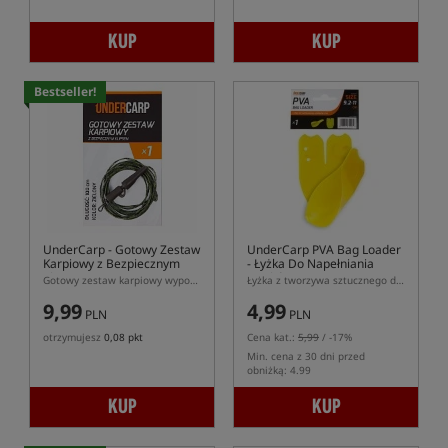
KUP
KUP
Bestseller!
UnderCarp
- Gotowy Zestaw
UnderCarp PVA Bag Loader
Karpiowy z Bezpiecznym
- Łyżka Do Napełniania
Klipsem
Worków PVA
Gotowy zestaw karpiowy wyposażony w bezpieczny klips
Łyżka z tworzywa sztucznego do napełniania materiałów PVA
9,99
4,99
PLN
PLN
otrzymujesz
0,08 pkt
Cena kat.:
5,99
/ -17%
Min. cena z 30 dni przed
obniżką: 4.99
KUP
KUP