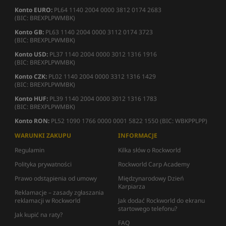
Konto EURO:
PL64 1140 2004 0000 3812 0174 2683
(BIC: BREXPLPWMBK)
Konto GB:
PL63 1140 2004 0000 3112 0174 3723
(BIC: BREXPLPWMBK)
Konto USD:
PL37 1140 2004 0000 3012 1316 1916
(BIC: BREXPLPWMBK)
Konto CZK:
PL02 1140 2004 0000 3312 1316 1429
(BIC: BREXPLPWMBK)
Konto HUF:
PL39 1140 2004 0000 3012 1316 1783
(BIC: BREXPLPWMBK)
Konto RON:
PL52 1090 1766 0000 0001 5822 1550 (BIC: WBKPPLPP)
WARUNKI ZAKUPU
INFORMACJE
Regulamin
Kilka słów o Rockworld
Polityka prywatności
Rockworld Carp Academy
Prawo odstąpienia od umowy
Międzynarodowy Dzień
Karpiarza
Reklamacje – zasady zgłaszania
reklamacji w Rockworld
Jak dodać Rockworld do ekranu
startowego telefonu?
Jak kupić na raty?
FAQ