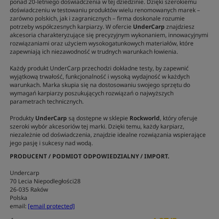
ponad 20-letniego doświadczenia w tej dziedzinie. Dzięki szerokiemu
doświadczeniu w testowaniu produktów wielu renomowanych marek –
zarówno polskich, jak i zagranicznych – firma doskonale rozumie
potrzeby współczesnych karpiarzy. W ofercie
UnderCarp
znajdziesz
akcesoria charakteryzujące się precyzyjnym wykonaniem, innowacyjnymi
rozwiązaniami oraz użyciem wysokogatunkowych materiałów, które
zapewniają ich niezawodność w trudnych warunkach łowienia.
Każdy produkt UnderCarp przechodzi dokładne testy, by zapewnić
wyjątkową trwałość, funkcjonalność i wysoką wydajność w każdych
warunkach. Marka skupia się na dostosowaniu swojego sprzętu do
wymagań karpiarzy poszukujących rozwiązań o najwyższych
parametrach technicznych.
Produkty
UnderCarp
są dostępne w sklepie
Rockworld
, który oferuje
szeroki wybór akcesoriów tej marki. Dzięki temu, każdy karpiarz,
niezależnie od doświadczenia, znajdzie idealne rozwiązania wspierające
jego pasję i sukcesy nad wodą.
PRODUCENT / PODMIOT ODPOWIEDZIALNY / IMPORT.
Undercarp
70 Lecia Niepodległości28
26-035 Raków
Polska
email:
[email protected]