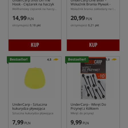
UnderCarp Shot On The
UnderCarp Line Biter
-
Hook
- Ciężarek na haczyk
Wskaźnik Brania Pływak -
Pomarańczowy Neon
Wolframowy ciężarek na haczyk UnderCarp Shot On The Hook
Wskaźnik brania zakładany na linkę główną
14,99
20,99
PLN
PLN
otrzymujesz
0,18 pkt
otrzymujesz
0,21 pkt
KUP
KUP
Bestseller!
Bestseller!
4,5
5,0
UnderCarp
- Sztuczna
UnderCarp
- Wkręt Do
kukurydza pływająca
Przynęt z Kółkiem
Sztuczna kukurydza pływająca
Wkręt do przynęt
7,99
9,99
PLN
PLN