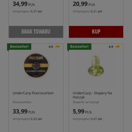
34,99
20,99
PLN
PLN
otrzymujesz
0,37 pkt
otrzymujesz
0,21 pkt
BRAK TOWARU
KUP
Bestseller!
Bestseller!
4,9
4,9
UnderCarp Fluorocarbon
UnderCarp
- Stopery Na
Haczyk
Fluorocarbon
Stoperki na haczyk
33,99
5,99
PLN
PLN
otrzymujesz
0,33 pkt
otrzymujesz
0,07 pkt