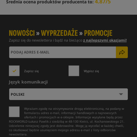
4.87/5
Średnia ocena produktów producenta to:
NOWOŚCI
»
WYPRZEDAŻE
»
PROMOCJE
Zapisz się do newslettera i bądź na bieżąco
z najlepszymi okazjami!
Zapisz się
Wypisz się
Język komunikacji
Wyrażam zgodę na otrzymywanie drogą elektroniczną, na podany w
formularzu adres e-mail, informacji handlowych o najnowszych
ofertach i promocjach w e-sklepie. Informacje wysyłane będą przez
ROCKWORLD Łukasz Pawlik z siedzibą w 48-130 Kietrz, ul. Kochanowskiego 21.
Udzielenie niniejszej zgody jest dobrowolne. Mogę ją wycofać w każdej chwili,
co skutkować będzie usunięciem mojego adresu e-mail z listy odbiorców
newslettera.