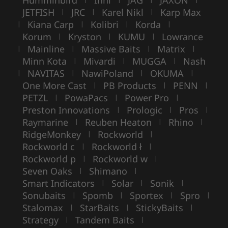
Humminbird
Inni
JAG
JAXON
JETFISH
JRC
Karel Nikl
Karp Max
|
|
|
Kiana Carp
Kolibri
Korda
|
|
|
|
Korum
Kryston
KUMU
Lowrance
|
|
|
Mainline
Massive Baits
Matrix
|
|
|
|
Minn Kota
Mivardi
MUGGA
Nash
|
|
|
NAVITAS
NawiPoland
OKUMA
|
|
|
|
One More Cast
PB Products
PENN
|
|
|
PETZL
PowaPacs
Power Pro
|
|
|
Preston Innovations
Prologic
Pros
|
|
|
Raymarine
Reuben Heaton
Rhino
|
|
|
RidgeMonkey
Rockworld
|
|
Rockworld c
Rockworld ł
|
|
Rockworld p
Rockworld w
|
|
Seven Oaks
Shimano
|
|
Smart Indicators
Solar
Sonik
|
|
|
Sonubaits
Spomb
Sportex
Spro
|
|
|
|
Stalomax
StarBaits
StickyBaits
|
|
|
Strategy
Tandem Baits
|
|