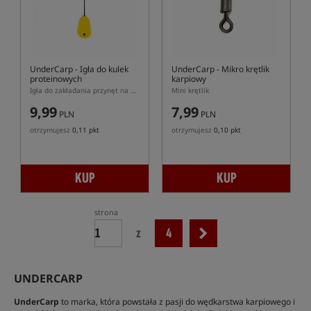
UnderCarp
- Igła do kulek
UnderCarp
- Mikro krętlik
proteinowych
karpiowy
Igła do zakładania przynęt na włos
Mini krętlik
9,99
7,99
PLN
PLN
otrzymujesz
0,11 pkt
otrzymujesz
0,10 pkt
KUP
KUP
strona
z
4
UNDERCARP
UnderCarp
to marka, która powstała z pasji do wędkarstwa karpiowego i