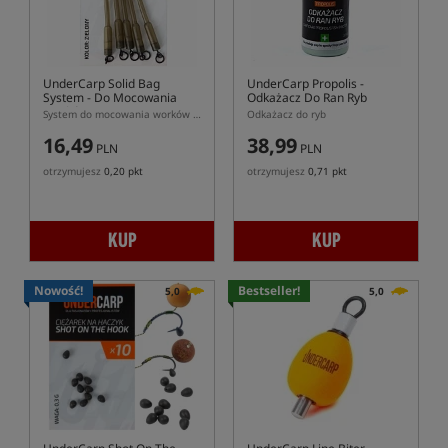
UnderCarp Solid Bag
UnderCarp Propolis
-
System
- Do Mocowania
Odkażacz Do Ran Ryb
Worków PVA
System do mocowania worków PVA w kolorze zielonym
Odkażacz do ryb
16,49
38,99
PLN
PLN
otrzymujesz
0,20 pkt
otrzymujesz
0,71 pkt
KUP
KUP
Nowość!
Bestseller!
5,0
5,0