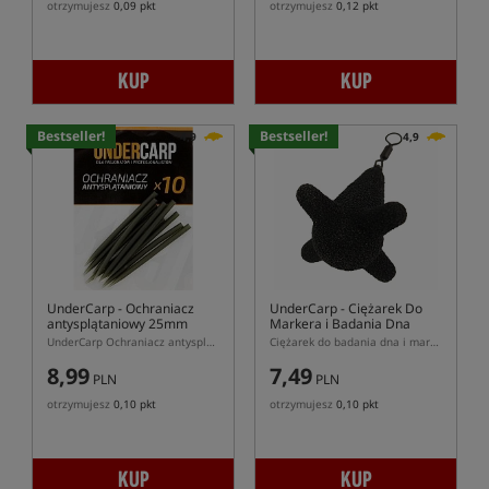
otrzymujesz
0,09 pkt
otrzymujesz
0,12 pkt
KUP
KUP
Bestseller!
Bestseller!
4,9
4,9
UnderCarp
- Ochraniacz
UnderCarp
- Ciężarek Do
antysplątaniowy 25mm
Markera i Badania Dna
UnderCarp Ochraniacz antysplątaniowy Krótki
Ciężarek do badania dna i markerowania
8,99
7,49
PLN
PLN
otrzymujesz
0,10 pkt
otrzymujesz
0,10 pkt
KUP
KUP