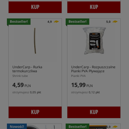
KUP
KUP
Bestseller!
Bestseller!
4,9
5,0
UnderCarp
- Rurka
UnderCarp
- Rozpuszczalne
termokurczliwa
Pianki PVA Pływające
Shrink tube
Pianki PVA
4,59
15,99
PLN
PLN
otrzymujesz
0,05 pkt
otrzymujesz
0,12 pkt
KUP
KUP
Nowość!
Bestseller!
5,0