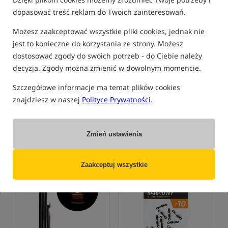
dopasować treść reklam do Twoich zainteresowań.
Możesz zaakceptować wszystkie pliki cookies, jednak nie
jest to konieczne do korzystania ze strony. Możesz
dostosować zgody do swoich potrzeb - do Ciebie należy
decyzja. Zgody można zmienić w dowolnym momencie.
UnderCarp
- Bezpieczny
UnderCarp
- Stopery do
Klips z Bolcem
kulek i pelletu
Bezpieczny klips z bolcem
Stopery wydłużające
Szczegółowe informacje ma temat plików cookies
12,99
3,89
znajdziesz w naszej
Polityce Prywatności
.
PLN
PLN
otrzymujesz
0,14 pkt
otrzymujesz
0,05 pkt
Zmień ustawienia
KUP
KUP
Zaakceptuj wszystkie
Bestseller!
Bestseller!
4,6
4,9