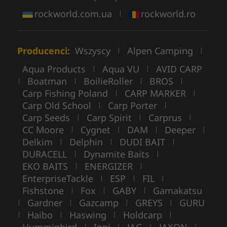
rockworld.com.ua
rockworld.ro
|
Producenci:
Wszyscy
Alpen Camping
|
|
Aqua Products
Aqua VU
AVID CARP
|
|
Boatman
BoilieRoller
BROS
|
|
|
|
Carp Fishing Poland
CARP MARKER
|
|
Carp Old School
Carp Porter
|
|
Carp Seeds
Carp Spirit
Carprus
|
|
|
CC Moore
Cygnet
DAM
Deeper
|
|
|
|
Delkim
Delphin
DUDI BAIT
|
|
|
DURACELL
Dynamite Baits
|
|
EKO BAITS
ENERGIZER
|
|
EnterpriseTackle
ESP
FIL
|
|
|
Fishstone
Fox
GABY
Gamakatsu
|
|
|
Gardner
Gazcamp
GREYS
GURU
|
|
|
|
Haibo
Haswing
Holdcarp
|
|
|
|
|
|
|
|