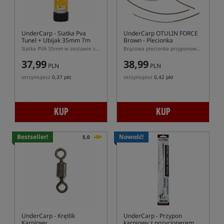
UnderCarp
- Siatka Pva
UnderCarp OTULIN FORCE
Tunel + Ubijak 35mm 7m
Brown
- Plecionka
przyponowa w otulinie
Siatka PVA 35mm w zestawie z tubą i ubijakiem
Brązowa plecionka przyponowa w otulinie UnderCarp OTULIN FORCE
37,99
38,99
PLN
PLN
otrzymujesz
0,37 pkt
otrzymujesz
0,42 pkt
KUP
KUP
Bestseller!
Nowość!
5,0
UnderCarp
- Krętlik
UnderCarp
- Przypon
Karpiowy
karpiowy z pozycjonerem