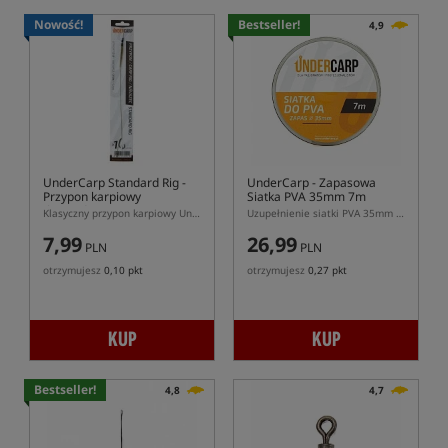
Nowość!
Bestseller!
4,9
UnderCarp Standard Rig
-
UnderCarp
- Zapasowa
Przypon karpiowy
Siatka PVA 35mm 7m
(bezzadziorowy)
Klasyczny przypon karpiowy UnderCarp Wide Gape bezzadziorowy
Uzupełnienie siatki PVA 35mm 7m
7,99
26,99
PLN
PLN
otrzymujesz
0,10 pkt
otrzymujesz
0,27 pkt
KUP
KUP
Bestseller!
4,8
4,7