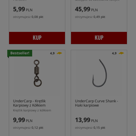
5,99
45,99
PLN
PLN
otrzymujesz
0,08 pkt
otrzymujesz
0,49 pkt
KUP
KUP
Bestseller!
4,9
4,9
UnderCarp
- Krętlik
UnderCarp Curve Shank
-
Karpiowy z Kółkiem
Haki karpiowe
Krętlik karpiowy z kółkiem
9,99
13,99
PLN
PLN
otrzymujesz
0,12 pkt
otrzymujesz
0,15 pkt