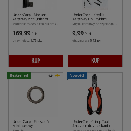
UnderCarp
- Marker
UnderCarp
- Krętlik
karpiowy z czujnikiem
Karpiowy Do Szybkiej
zmierzchu 6m
Wymiany
Marker karpiowy z czujnikiem zmierzchu
Krętlik karpiowy do szybkiego montażu
169,99
9,99
PLN
PLN
otrzymujesz
1,76 pkt
otrzymujesz
0,12 pkt
KUP
KUP
Bestseller!
Nowość!
4,9
UnderCarp
- Pierścień
UnderCarp Crimp Tool
-
Miniaturowy
Szczypce do zaciskania
tulejek
Pierścień
Szczypce do zaciskania tulejek