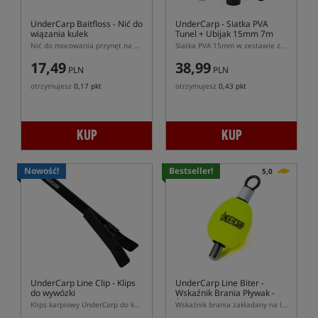
UnderCarp Baitfloss
- Nić do
UnderCarp
- Siatka PVA
wiązania kulek
Tunel + Ubijak 15mm 7m
Nić do mocowania przynęt na zestawie
Siatka PVA 15mm w zestawie z tubą i ubijakiem
17,49
38,99
PLN
PLN
otrzymujesz
0,17 pkt
otrzymujesz
0,43 pkt
KUP
KUP
Nowość!
Bestseller!
5,0
UnderCarp Line Clip
- Klips
UnderCarp Line Biter
-
do wywózki
Wskaźnik Brania Pływak -
Żółty Neon
Klips karpiowy UnderCarp do kontroli linki podczas wywózki
Wskaźnik brania zakładany na linkę główną