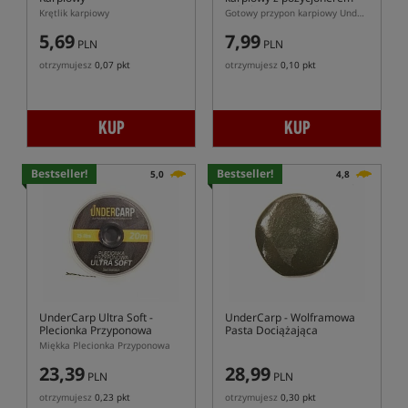
Robakiem (bezzadziorowy)
Krętlik karpiowy
Gotowy przypon karpiowy UnderCarp Wide Gape z pozycjonerem Robakiem
5,69
7,99
PLN
PLN
otrzymujesz
0,07 pkt
otrzymujesz
0,10 pkt
KUP
KUP
Bestseller!
Bestseller!
5,0
4,8
UnderCarp Ultra Soft
-
UnderCarp
- Wolframowa
Plecionka Przyponowa
Pasta Dociążająca
Miękka Plecionka Przyponowa
23,39
28,99
PLN
PLN
otrzymujesz
0,23 pkt
otrzymujesz
0,30 pkt