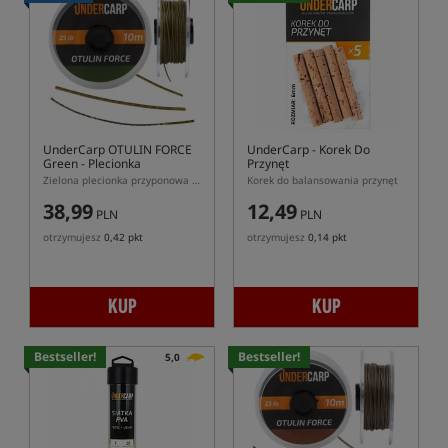
UnderCarp OTULIN FORCE
UnderCarp
- Korek Do
Green
- Plecionka
Przynęt
przyponowa w otulinie
Zielona plecionka przyponowa w otulinie UnderCarp OTULIN FORCE
Korek do balansowania przynęt
38,99
12,49
PLN
PLN
otrzymujesz
0,42 pkt
otrzymujesz
0,14 pkt
KUP
KUP
Bestseller!
Bestseller!
5,0