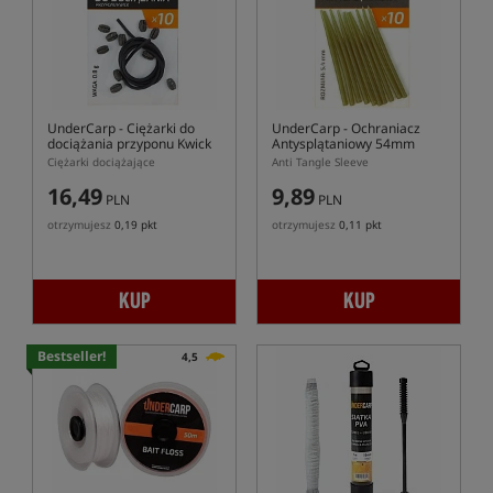
UnderCarp
- Ciężarki do
UnderCarp
- Ochraniacz
dociążania przyponu Kwick
Antysplątaniowy 54mm
Ciężarki dociążające
Anti Tangle Sleeve
16,49
9,89
PLN
PLN
otrzymujesz
0,19 pkt
otrzymujesz
0,11 pkt
KUP
KUP
Bestseller!
4,5