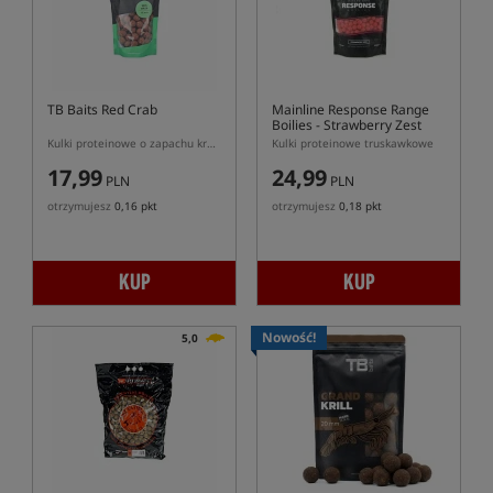
TB Baits Red Crab
Mainline Response Range
Boilies - Strawberry Zest
Kulki proteinowe o zapachu kraba i ostrych przypraw
Kulki proteinowe truskawkowe
17,99
24,99
PLN
PLN
otrzymujesz
0,16 pkt
otrzymujesz
0,18 pkt
KUP
KUP
Nowość!
5,0