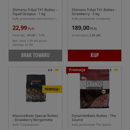
Shimano Tribal TX1 Boilies -
Shimano Tribal TX1 Boilies -
Squid Octopus - 1 kg
Strawberry - 5 kg
Kulki proteinowe kałamarnica i ośmiornica
Kulki proteinowe truskawka
22,99
189,00
PLN
PLN
Cena kat.:
49,00
/ -53%
otrzymujesz
2,66 pkt
Min. cena z 30 dni przed
obniżką: 22.99
BRAK TOWARU
KUP
Promocja
4,9
5,0
PROMOCJA+
MassiveBaits Special Boilies
DynamiteBaits Boilies - The
- Strawberry Bergamotta
Source
Kulki Truskawkowe
Kulki proteinowe The Source