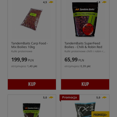
4,5
4,8
TandemBaits Carp Food -
TandemBaits SuperFeed
Mix Boilies 10kg
Boilies - Chilli & Robin Red
Kulki proteinowe
Kulki proteinowe chilli i robin red
199,99
65,99
PLN
PLN
otrzymujesz
1,40 pkt
otrzymujesz
0,39 pkt
KUP
KUP
Promocja
5,0
5,0
PROMOCJA+