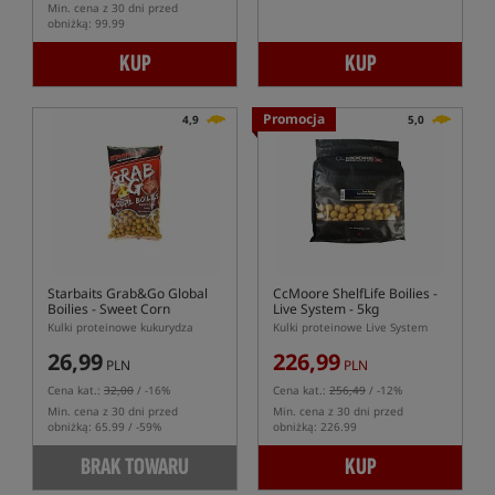
Min. cena z 30 dni przed
obniżką: 99.99
KUP
KUP
Promocja
4,9
5,0
Starbaits Grab&Go Global
CcMoore ShelfLife Boilies -
Boilies - Sweet Corn
Live System - 5kg
Kulki proteinowe kukurydza
Kulki proteinowe Live System
26,99
226,99
PLN
PLN
Cena kat.:
32,00
/ -16%
Cena kat.:
256,49
/ -12%
Min. cena z 30 dni przed
Min. cena z 30 dni przed
obniżką: 65.99 / -59%
obniżką: 226.99
BRAK TOWARU
KUP