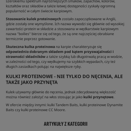
szerokiemu spektrum najróżniejszych smaków, zapachów, kolorów,
kształtów oraz składów a także łatwej dostępności zyskały ogromną
popularność w całym świecie karpiowym.
Stosowanie kulek proteinowych
zostało zapoczątkowane w Anglii,
gdzie zostały one wymyślone. Ich nazwa wywodzi się głównie od wysokiej
zawartości protein w składzie a stosowana w wędkarstwie karpiowym
nazwa "boilies" bierze się od tego, że są one najczęściej obrabiane
termicznie poprzez gotowanie.
Skuteczna kulka proteinowa
na karpie charakteryzuje się
odpowiednio dobranym składem pod kątem przyswajalności i
strawności składników
a także szybką lub długotrwałą pracą w wodzie,
w zależności od tego, czy wędkujemy na szybkich wypadach, czy też
długich zasiadkach polując na największe ryby.
KULKI PROTEINOWE - NIE TYLKO DO NĘCENIA, ALE
TAKŻE JAKO PRZYNĘTA
Kulek używamy głównie do nęcenia, jednak zdecydowaną większość
można również założyć na włos stosując je jako
kulki przynętowe
.
W ofercie między innymi: kulki Tandem Baits, kulki proteinowe Dynamite
Baits czy kulki proteinowe CC Moore.
ARTYKUŁY Z KATEGORII