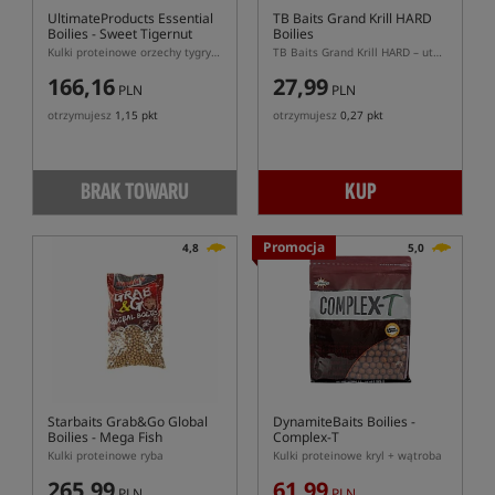
UltimateProducts Essential
TB Baits Grand Krill HARD
Boilies - Sweet Tigernut
Boilies
Kulki proteinowe orzechy tygrysie
TB Baits Grand Krill HARD – utwardzane kulki proteinowe
166,16
27,99
PLN
PLN
otrzymujesz
1,15 pkt
otrzymujesz
0,27 pkt
BRAK TOWARU
KUP
Promocja
4,8
5,0
Starbaits Grab&Go Global
DynamiteBaits Boilies -
Boilies - Mega Fish
Complex-T
Kulki proteinowe ryba
Kulki proteinowe kryl + wątroba
265,99
61,99
PLN
PLN