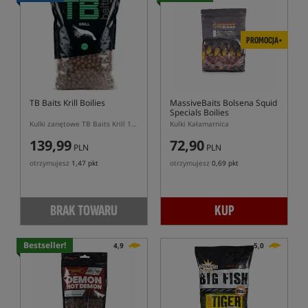
PROMOCJA+
TB Baits Krill Boilies
MassiveBaits Bolsena Squid
Specials Boilies
Kulki zanętowe TB Baits Krill 10kg
Kulki Kałamarnica
139,99
72,90
PLN
PLN
otrzymujesz
1,47 pkt
otrzymujesz
0,69 pkt
BRAK TOWARU
KUP
Bestseller!
4,9
5,0