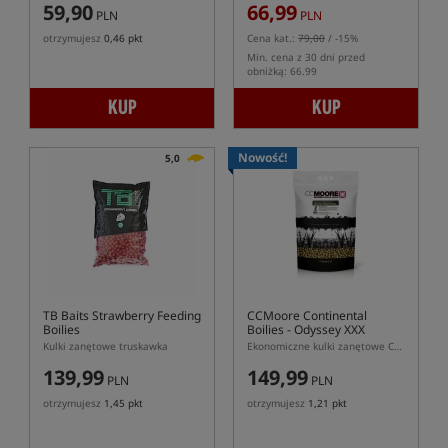
59,90
66,99
PLN
PLN
otrzymujesz
0,46 pkt
Cena kat.:
79,00
/ -15%
Min. cena z 30 dni przed
obniżką: 66.99
KUP
KUP
Nowość!
5,0
TB Baits Strawberry Feeding
CCMoore Continental
Boilies
Boilies - Odyssey XXX
Kulki zanętowe truskawka
Ekonomiczne kulki zanętowe CCMoore Continental Odyssey XXX
139,99
149,99
PLN
PLN
otrzymujesz
1,45 pkt
otrzymujesz
1,21 pkt