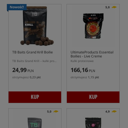
Nowość!
5,0
TB Baits Grand Krill Boilie
UltimateProducts Essential
Boilies - Live Creme
TB Baits Grand Krill – kulki proteinowe o aromacie kryla
Kulki proteinowe
24,99
166,16
PLN
PLN
otrzymujesz
0,23 pkt
otrzymujesz
1,15 pkt
KUP
KUP
5,0
4,9