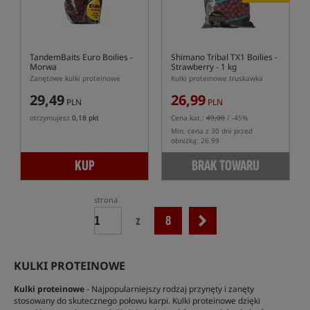
TandemBaits Euro Boilies
-
Shimano Tribal TX1 Boilies -
Morwa
Strawberry - 1 kg
Zanętowe kulki proteinowe
Kulki proteinowe truskawka
29,49
26,99
PLN
PLN
otrzymujesz
0,18 pkt
Cena kat.:
49,00
/ -45%
Min. cena z 30 dni przed
obniżką: 26.99
KUP
BRAK TOWARU
strona
z
8
KULKI PROTEINOWE
Kulki proteinowe
- Najpopularniejszy rodzaj przynęty i zanęty
stosowany do skutecznego połowu karpi. Kulki proteinowe dzięki