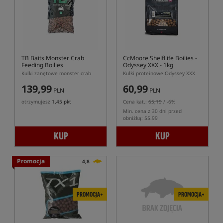
TB Baits Monster Crab
CcMoore ShelfLife Boilies -
Feeding Boilies
Odyssey XXX - 1kg
Kulki zanętowe monster crab
Kulki proteinowe Odyssey XXX
139,99
60,99
PLN
PLN
otrzymujesz
1,45 pkt
Cena kat.:
65,19
/ -6%
Min. cena z 30 dni przed
obniżką: 55.99
KUP
KUP
Promocja
4,8
PROMOCJA+
PROMOCJA+