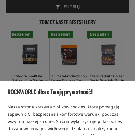
FILTRUJ
ZOBACZ NASZE BESTSELLERY
Bestseller!
Bestseller!
Bestseller!
Bes
CcMoore ShelfLife
UltimateProducts Top
MassiveBaits Bolsena
Mas
Boilies - Live System -
Range Boilies - Tangy
Squid Specials Boilies
Boi
1 kg
Squid
60,99
PLN
62,99
PLN
72,90
PLN
29,
ROCKWORLD dba o Twoją prywatność!
KUP
KUP
KUP
Nasza strona korzysta z plików cookies, które pomagają
zapewnić Ci bezpieczne i komfortowe warunki podczas
wizyt na naszej stronie. Strona wykorzystuje pliki cookies
do zapewnienia prawidłowego działania, analizy ruchu
KULKI PROTEINOWE