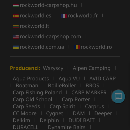
rockworld-carpshop.hu
|
rockworld.es
rockworld.fr
|
|
rockworld.lt
|
rockworld-carpshop.com
|
rockworld.com.ua
rockworld.ro
|
Producenci:
Wszyscy
Alpen Camping
|
|
Aqua Products
Aqua VU
AVID CARP
|
|
Boatman
BoilieRoller
BROS
|
|
|
|
Carp Fishing Poland
CARP MARKER
|
|
Carp Old School
Carp Porter
|
|
Carp Seeds
Carp Spirit
Carprus
|
|
|
CC Moore
Cygnet
DAM
Deeper
|
|
|
|
Delkim
Delphin
DUDI BAIT
|
|
|
DURACELL
Dynamite Baits
|
|