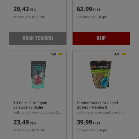
29,42
62,99
PLN
PLN
otrzymujesz
0,17 pkt
otrzymujesz
0,46 pkt
BRAK TOWARU
KUP
5,0
4,8
TB Baits GLM Squid
TandemBaits Carp Food
Strawberry Boilie
Boilies
- Wanilia &
Śmietanka
Kulki proteinowe o zapachu GLM, truskawka i kałamarnica
Kulki proteinowe waniliowo śmietankowe
23,49
39,99
PLN
PLN
otrzymujesz
0,19 pkt
otrzymujesz
0,24 pkt