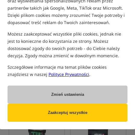
oraz wyświetlania spersonalizowanych reklam przez
partnerów takich jak Google, Meta, TikTok oraz Microsoft.
Promocja
Bestseller!
5,0
Dzięki plikom cookies możemy zrozumieć Twoje potrzeby i
dopasować treść reklam do Twoich zainteresowań.
Możesz zaakceptować wszystkie pliki cookies, jednak nie
jest to konieczne do korzystania ze strony. Możesz
dostosować zgody do swoich potrzeb - do Ciebie należy
decyzja. Zgody można zmienić w dowolnym momencie.
Mainline ISO Fish Shelf Life
CcMoore ShelfLife Boilies -
Boilies
Live System - 1 kg
Szczegółowe informacje ma temat plików cookies
Kulki zanętowe serii ISO Fish
Kulki proteinowe
znajdziesz w naszej
Polityce Prywatności
.
60,99
60,99
PLN
PLN
Cena kat.:
67,99
/ -10%
Cena kat.:
65,19
/ -6%
Min. cena z 30 dni przed
Min. cena z 30 dni przed
Zmień ustawienia
obniżką: 63.99 / -5%
obniżką: 53.99
KUP
KUP
Zaakceptuj wszystkie
5,0
4,9