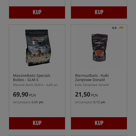
KUP
KUP
4,6
MassiveBaits Specials
WarmuzBaits
- Kulki
Boilies - GLM-S
Zanętowe Donald
Massive Baits GLM-S – kulki proteinowe z ekstraktów małżowych
Kulki Zanętowe Donald
69,90
21,50
PLN
PLN
otrzymujesz
0,65 pkt
otrzymujesz
0,12 pkt
KUP
KUP