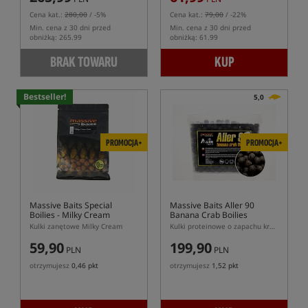
Cena kat.:
280,00
/ -5%
Cena kat.:
79,00
/ -22%
Min. cena z 30 dni przed
Min. cena z 30 dni przed
obniżką: 265.99
obniżką: 61.99
BRAK TOWARU
KUP
Bestseller!
5,0
PROMOCJA+
PROMOCJA+
Massive Baits Special
Massive Baits Aller 90
Boilies - Milky Cream
Banana Crab Boilies
Kulki zanętowe Milky Cream
Kulki proteinowe o zapachu kraba i banana z zawartością 90% pelletu Aller Aqua
59,90
199,90
PLN
PLN
otrzymujesz
0,46 pkt
otrzymujesz
1,52 pkt