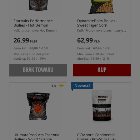
Starbaits Performance
DynamiteBaits Boilies -
Boilies - Hot Demon
Sweet Tiger Corn
Kulki proteinowe Hot Demon
Kulki Proteinowe orzech tygrysi z kukurydzą
26,99
62,99
PLN
PLN
Cena kat.:
32,00
/ -16%
Cena kat.:
67,00
/ -6%
Min. cena z 30 dni przed
Min. cena z 30 dni przed
obniżką: 52.99 / -49%
obniżką: 79.99 / -21%
BRAK TOWARU
KUP
Nowość!
5,0
UltimateProducts Essential
CCMoore Continental
Boilies - Squid Orange
Boilies - Pro-Stim Liver