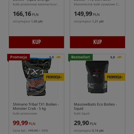
Kulki proteinowe kałamarnica/pomarańcza
Ekonomiczne kulki zanętowe CCMoore Continental Pro-Stim Liver
166,16
149,99
PLN
PLN
otrzymujesz
1,00 pkt
otrzymujesz
1,21 pkt
KUP
KUP
Promocja
Bestseller!
5,0
5,0
PROMOCJA+
PROMOCJA+
Shimano Tribal TX1 Boilies -
MassiveBaits Eco Boilies -
Monster Crab - 5 kg
Squid
Kulki proteinowe
Kulki Squid
99,99
29,90
PLN
PLN
Cena kat.:
199,00
/ -50%
otrzymujesz
0,16 pkt