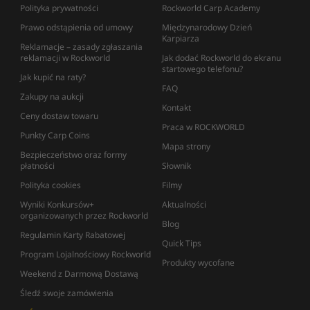
Polityka prywatności
Rockworld Carp Academy
Prawo odstąpienia od umowy
Międzynarodowy Dzień
Karpiarza
Reklamacje – zasady zgłaszania
reklamacji w Rockworld
Jak dodać Rockworld do ekranu
startowego telefonu?
Jak kupić na raty?
FAQ
Zakupy na aukcji
Kontakt
Ceny dostaw towaru
Praca w ROCKWORLD
Punkty Carp Coins
Mapa strony
Bezpieczeństwo oraz formy
płatności
Słownik
Polityka cookies
Filmy
Wyniki Konkursów+
Aktualności
organizowanych przez Rockworld
Blog
Regulamin Karty Rabatowej
Quick Tips
Program Lojalnościowy Rockworld
Produkty wycofane
Weekend z Darmową Dostawą
Śledź swoje zamówienia