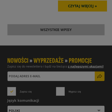
CZYTAJ WIĘCEJ »
WSZYSTKIE WPISY
NOWOŚCI
»
WYPRZEDAŻE
»
PROMOCJE
Zapisz się do newslettera i bądź na bieżąco
z najlepszymi okazjami!
Zapisz się
Wypisz się
Język komunikacji