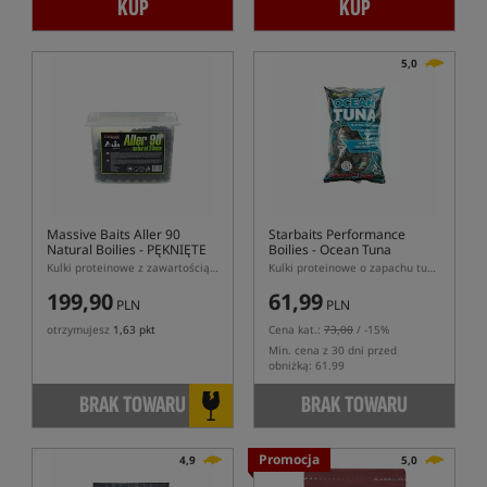
KUP
KUP
5,0
Massive Baits Aller 90
Starbaits Performance
Natural Boilies
- PĘKNIĘTE
Boilies - Ocean Tuna
WIADRO
Kulki proteinowe z zawartością 90% pelletu Aller Aqua o naturalnym zapachu
Kulki proteinowe o zapachu tuńczyka
199,90
61,99
PLN
PLN
otrzymujesz
1,63 pkt
Cena kat.:
73,00
/ -15%
Min. cena z 30 dni przed
obniżką: 61.99
BRAK TOWARU
BRAK TOWARU
Promocja
4,9
5,0