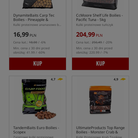
DynamiteBaits Carp Tec
CcMoore Shelf Life Boilies -
Boilies - Pineapple &
Pacific Tuna - 5kg
Banana
Kulki proteinowe ananasowo bananowe
Kulki proteinowe tuńczyk
16,99
204,99
PLN
PLN
Cena kat.:
18,00
/ -6%
Cena kat.:
256,49
/ -20%
Min. cena z 30 dni przed
Min. cena z 30 dni przed
obniżką: 41.99 / -60%
obniżką: 220.99 / -7%
KUP
KUP
4,7
4,9
TandemBaits Euro Boilies -
UltimateProducts Top Range
Scopex
Boilies - Monster Crab &
Strawberry
Zanętowe kulki proteinowe
Kulki Proteinowe Krab Truskawka