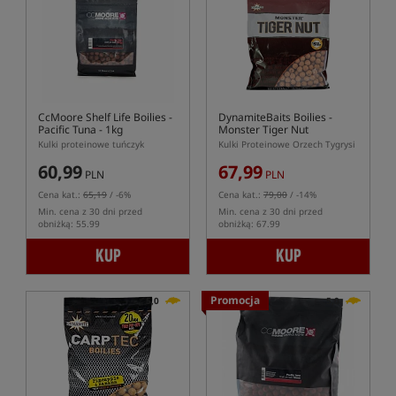
CcMoore Shelf Life Boilies -
DynamiteBaits Boilies -
Pacific Tuna - 1kg
Monster Tiger Nut
Kulki proteinowe tuńczyk
Kulki Proteinowe Orzech Tygrysi
60,99
67,99
PLN
PLN
Cena kat.:
65,19
/ -6%
Cena kat.:
79,00
/ -14%
Min. cena z 30 dni przed
Min. cena z 30 dni przed
obniżką: 55.99
obniżką: 67.99
KUP
KUP
Promocja
5,0
5,0