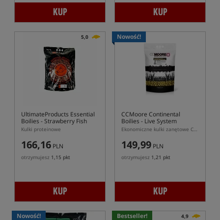
KUP
KUP
Nowość!
5,0
UltimateProducts Essential
CCMoore Continental
Boilies - Strawberry Fish
Boilies - Live System
Kulki proteinowe
Ekonomiczne kulki zanętowe CCMoore Continental Live System
166,16
149,99
PLN
PLN
otrzymujesz
1,15 pkt
otrzymujesz
1,21 pkt
KUP
KUP
Nowość!
Bestseller!
4,9