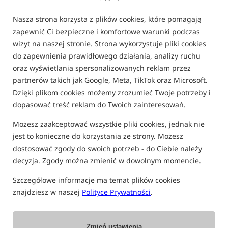
FILTRUJ
Nasza strona korzysta z plików cookies, które pomagają
zapewnić Ci bezpieczne i komfortowe warunki podczas
ZOBACZ NASZE BESTSELLERY
wizyt na naszej stronie. Strona wykorzystuje pliki cookies
do zapewnienia prawidłowego działania, analizy ruchu
Bestseller!
Bestseller!
Bestseller!
oraz wyświetlania spersonalizowanych reklam przez
partnerów takich jak Google, Meta, TikTok oraz Microsoft.
Dzięki plikom cookies możemy zrozumieć Twoje potrzeby i
dopasować treść reklam do Twoich zainteresowań.
Możesz zaakceptować wszystkie pliki cookies, jednak nie
CcMoore White Pop
CcMoore Pop Up
DUDI BAIT Mix+Liquid
Up Making Pack
Making Pack Fluoro
Forest Squid
jest to konieczne do korzystania ze strony. Możesz
Yellow
dostosować zgody do swoich potrzeb - do Ciebie należy
71,99
PLN
71,99
PLN
199,99
PLN
decyzja. Zgody można zmienić w dowolnym momencie.
KUP
KUP
KUP
Szczegółowe informacje ma temat plików cookies
znajdziesz w naszej
Polityce Prywatności
.
MIXY BAZOWE DO KULEK PROTEINOWYCH
Zmień ustawienia