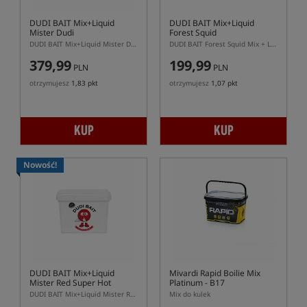
DUDI BAIT Mix+Liquid
DUDI BAIT Mix+Liquid
Mister Dudi
Forest Squid
DUDI BAIT Mix+Liquid Mister Dudi 5 kg + 500 ml – zestaw do rolowania kulek squid z żurawiną
DUDI BAIT Forest Squid Mix + Liquid – miks bazowy do kulek proteinowych
379,99
199,99
PLN
PLN
otrzymujesz
1,83 pkt
otrzymujesz
1,07 pkt
KUP
KUP
Nowość!
DUDI BAIT Mix+Liquid
Mivardi Rapid Boilie Mix
Mister Red Super Hot
Platinum - B17
DUDI BAIT Mix+Liquid Mister Red Super Hot 5 kg + 500 ml liquid – mix do rolowania kulek spicy fishme
Mix do kulek