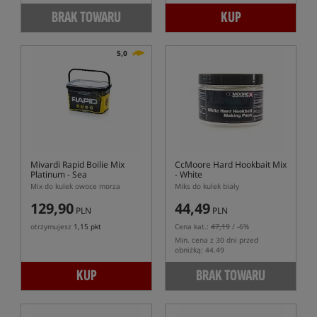
BRAK TOWARU
KUP
5,0
Mivardi Rapid Boilie Mix
CcMoore Hard Hookbait Mix
Platinum - Sea
- White
Mix do kulek owoce morza
Miks do kulek biały
129,90
44,49
PLN
PLN
otrzymujesz
1,15 pkt
Cena kat.:
47,19
/ -6%
Min. cena z 30 dni przed
obniżką: 44.49
KUP
BRAK TOWARU