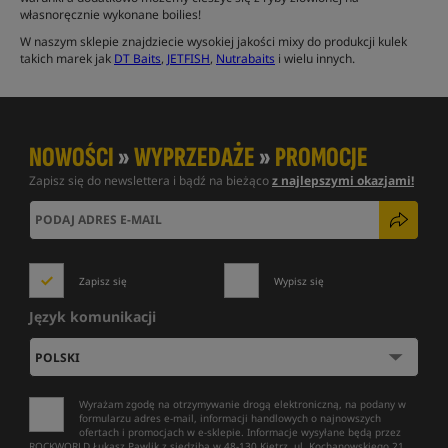
własnoręcznie wykonane boilies!
W naszym sklepie znajdziecie wysokiej jakości mixy do produkcji kulek
takich marek jak
DT Baits
,
JETFISH
,
Nutrabaits
i wielu innych.
NOWOŚCI
»
WYPRZEDAŻE
»
PROMOCJE
Zapisz się do newslettera i bądź na bieżąco
z najlepszymi okazjami!
Zapisz się
Wypisz się
Język komunikacji
Wyrażam zgodę na otrzymywanie drogą elektroniczną, na podany w
formularzu adres e-mail, informacji handlowych o najnowszych
ofertach i promocjach w e-sklepie. Informacje wysyłane będą przez
ROCKWORLD Łukasz Pawlik z siedzibą w 48-130 Kietrz, ul. Kochanowskiego 21.