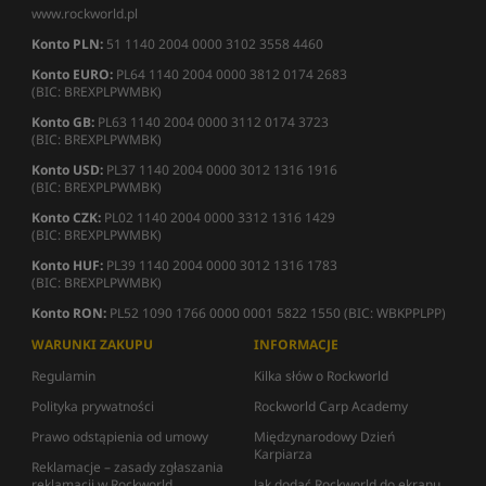
www.rockworld.pl
Konto PLN:
51 1140 2004 0000 3102 3558 4460
Konto EURO:
PL64 1140 2004 0000 3812 0174 2683
(BIC: BREXPLPWMBK)
Konto GB:
PL63 1140 2004 0000 3112 0174 3723
(BIC: BREXPLPWMBK)
Konto USD:
PL37 1140 2004 0000 3012 1316 1916
(BIC: BREXPLPWMBK)
Konto CZK:
PL02 1140 2004 0000 3312 1316 1429
(BIC: BREXPLPWMBK)
Konto HUF:
PL39 1140 2004 0000 3012 1316 1783
(BIC: BREXPLPWMBK)
Konto RON:
PL52 1090 1766 0000 0001 5822 1550 (BIC: WBKPPLPP)
WARUNKI ZAKUPU
INFORMACJE
Regulamin
Kilka słów o Rockworld
Polityka prywatności
Rockworld Carp Academy
Prawo odstąpienia od umowy
Międzynarodowy Dzień
Karpiarza
Reklamacje – zasady zgłaszania
reklamacji w Rockworld
Jak dodać Rockworld do ekranu