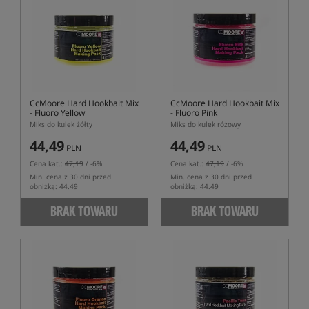
CcMoore Hard Hookbait Mix
CcMoore Hard Hookbait Mix
- Fluoro Yellow
- Fluoro Pink
Miks do kulek żółty
Miks do kulek różowy
44,49
44,49
PLN
PLN
Cena kat.:
47,19
/ -6%
Cena kat.:
47,19
/ -6%
Min. cena z 30 dni przed
Min. cena z 30 dni przed
obniżką: 44.49
obniżką: 44.49
BRAK TOWARU
BRAK TOWARU