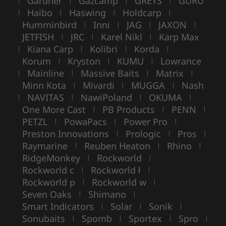
Gardner
Gazcamp
GREYS
GURU
Haibo
Haswing
Holdcarp
|
|
|
|
Humminbird
Inni
JAG
JAXON
|
|
|
|
JETFISH
JRC
Karel Nikl
Karp Max
|
|
|
Kiana Carp
Kolibri
Korda
|
|
|
|
Korum
Kryston
KUMU
Lowrance
|
|
|
Mainline
Massive Baits
Matrix
|
|
|
|
Minn Kota
Mivardi
MUGGA
Nash
|
|
|
NAVITAS
NawiPoland
OKUMA
|
|
|
|
One More Cast
PB Products
PENN
|
|
|
PETZL
PowaPacs
Power Pro
|
|
|
Preston Innovations
Prologic
Pros
|
|
|
Raymarine
Reuben Heaton
Rhino
|
|
|
RidgeMonkey
Rockworld
|
|
Rockworld c
Rockworld ł
|
|
Rockworld p
Rockworld w
|
|
Seven Oaks
Shimano
|
|
Smart Indicators
Solar
Sonik
|
|
|
Sonubaits
Spomb
Sportex
Spro
|
|
|
|