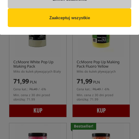
Bestseller!
Bestseller!
Zaakceptuj wszystkie
CcMoore White Pop Up
CcMoore Pop Up Making
Making Pack
Pack Fluoro Yellow
Miks do kulek pływających Biały
Miks do kulek pływających
71,99
71,99
PLN
PLN
Cena kat.:
76,49
/ -6%
Cena kat.:
76,49
/ -6%
Min. cena z 30 dni przed
Min. cena z 30 dni przed
obniżką: 71.99
obniżką: 71.99
KUP
KUP
Bestseller!