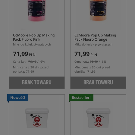
CcMoore Pop Up Making
CcMoore Pop Up Making
Pack Fluoro Pink
Pack Fluoro Orange
Miks do kulek pływających
Miks do kulek pływających
71,99
71,99
PLN
PLN
Cena kat.:
76,49
/ -6%
Cena kat.:
76,49
/ -6%
Min. cena z 30 dni przed
Min. cena z 30 dni przed
obniżką: 71.99
obniżką: 71.99
BRAK TOWARU
BRAK TOWARU
Nowość!
Bestseller!