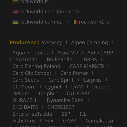
rockworld.lt
|
rockworld-carpshop.com
|
rockworld.com.ua
rockworld.ro
|
Producenci:
Wszyscy
Alpen Camping
|
|
Aqua Products
Aqua VU
AVID CARP
|
|
Boatman
BoilieRoller
BROS
|
|
|
|
Carp Fishing Poland
CARP MARKER
|
|
Carp Old School
Carp Porter
|
|
Carp Seeds
Carp Spirit
Carprus
|
|
|
CC Moore
Cygnet
DAM
Deeper
|
|
|
|
Delkim
Delphin
DUDI BAIT
|
|
|
DURACELL
Dynamite Baits
|
|
EKO BAITS
ENERGIZER
|
|
EnterpriseTackle
ESP
FIL
|
|
|
Fishstone
Fox
GABY
Gamakatsu
|
|
|
|
|
|
|