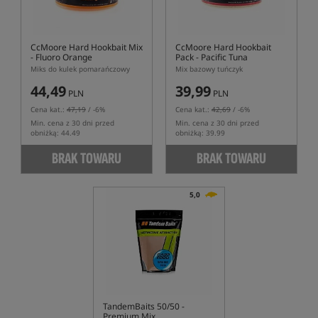
CcMoore Hard Hookbait Mix
CcMoore Hard Hookbait
- Fluoro Orange
Pack - Pacific Tuna
Miks do kulek pomarańczowy
Mix bazowy tuńczyk
44,49
39,99
PLN
PLN
Cena kat.:
47,19
/ -6%
Cena kat.:
42,69
/ -6%
Min. cena z 30 dni przed
Min. cena z 30 dni przed
obniżką: 44.49
obniżką: 39.99
BRAK TOWARU
BRAK TOWARU
5,0
TandemBaits 50/50 -
Premium Mix