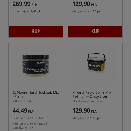
269,99
129,90
PLN
PLN
otrzymujesz
1,41 pkt
otrzymujesz
1,15 pkt
KUP
KUP
CcMoore Hard Hookbait Mix
Mivardi Rapid Boilie Mix
- Plain
Platinum - Crazy Liver
Miks do kulek
Mix do kulek wątroba
44,49
129,90
PLN
PLN
Cena kat.:
47,19
/ -6%
otrzymujesz
1,15 pkt
Min. cena z 30 dni przed
obniżką: 44.49