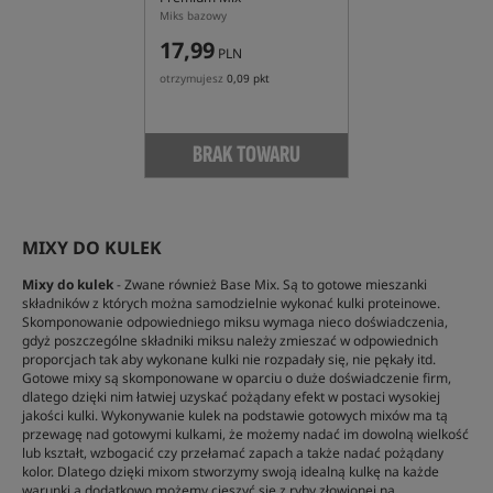
Miks bazowy
17,99
PLN
otrzymujesz
0,09 pkt
BRAK TOWARU
MIXY DO KULEK
Mixy do kulek
- Zwane również Base Mix. Są to gotowe mieszanki
składników z których można samodzielnie wykonać kulki proteinowe.
Skomponowanie odpowiedniego miksu wymaga nieco doświadczenia,
gdyż poszczególne składniki miksu należy zmieszać w odpowiednich
proporcjach tak aby wykonane kulki nie rozpadały się, nie pękały itd.
Gotowe mixy są skomponowane w oparciu o duże doświadczenie firm,
dlatego dzięki nim łatwiej uzyskać pożądany efekt w postaci wysokiej
jakości kulki. Wykonywanie kulek na podstawie gotowych mixów ma tą
przewagę nad gotowymi kulkami, że możemy nadać im dowolną wielkość
lub kształt, wzbogacić czy przełamać zapach a także nadać pożądany
kolor. Dlatego dzięki mixom stworzymy swoją idealną kulkę na każde
warunki a dodatkowo możemy cieszyć się z ryby złowionej na