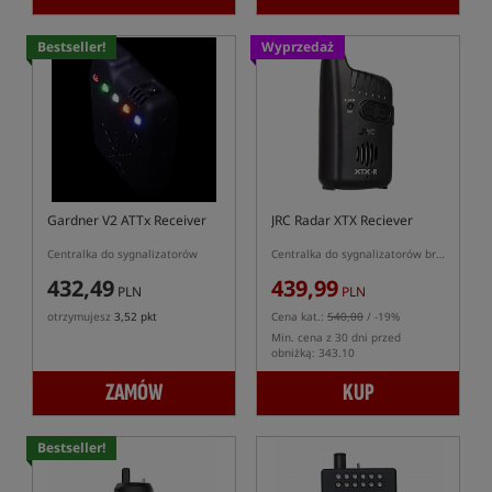
Bestseller!
Wyprzedaż
Gardner V2 ATTx Receiver
JRC Radar XTX Reciever
Centralka do sygnalizatorów
Centralka do sygnalizatorów brań
432,49
439,99
PLN
PLN
otrzymujesz
3,52 pkt
Cena kat.:
540,00
/ -19%
Min. cena z 30 dni przed
obniżką: 343.10
ZAMÓW
KUP
Bestseller!