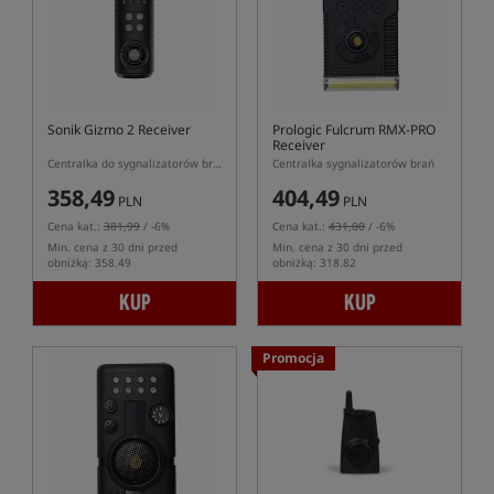
Sonik Gizmo 2 Receiver
Prologic Fulcrum RMX-PRO
Receiver
Centralka do sygnalizatorów brań Sonik Gizmo 2
Centralka sygnalizatorów brań
358,49
404,49
PLN
PLN
Cena kat.:
381,99
/ -6%
Cena kat.:
431,00
/ -6%
Min. cena z 30 dni przed
Min. cena z 30 dni przed
obniżką: 358.49
obniżką: 318.82
KUP
KUP
Promocja