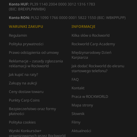
Konto HUF:
PL39 1140 2004 0000 3012 1316 1783
(BIC: BREXPLPWMBK)
Konto RON:
PL52 1090 1766 0000 0001 5822 1550 (BIC: WBKPPLPP)
WARUNKI ZAKUPU
INFORMACJE
Regulamin
Kilka słów o Rockworld
Polityka prywatności
Rockworld Carp Academy
Prawo odstąpienia od umowy
Międzynarodowy Dzień
Karpiarza
Reklamacje – zasady zgłaszania
reklamacji w Rockworld
Jak dodać Rockworld do ekranu
startowego telefonu?
Jak kupić na raty?
FAQ
Zakupy na aukcji
Kontakt
Ceny dostaw towaru
Praca w ROCKWORLD
Punkty Carp Coins
Mapa strony
Bezpieczeństwo oraz formy
płatności
Słownik
Polityka cookies
Filmy
Wyniki Konkursów+
Aktualności
organizowanych przez Rockworld