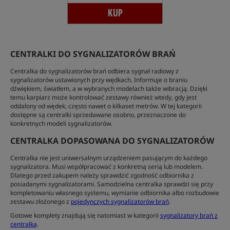
KUP
CENTRALKI DO SYGNALIZATORÓW BRAŃ
Centralka do sygnalizatorów brań odbiera sygnał radiowy z
sygnalizatorów ustawionych przy wędkach. Informuje o braniu
dźwiękiem, światłem, a w wybranych modelach także wibracją. Dzięki
temu karpiarz może kontrolować zestawy również wtedy, gdy jest
oddalony od wędek, często nawet o kilkaset metrów. W tej kategorii
dostępne są centralki sprzedawane osobno, przeznaczone do
konkretnych modeli sygnalizatorów.
CENTRALKA DOPASOWANA DO SYGNALIZATORÓW
Centralka nie jest uniwersalnym urządzeniem pasującym do każdego
sygnalizatora. Musi współpracować z konkretną serią lub modelem.
Dlatego przed zakupem należy sprawdzić zgodność odbiornika z
posiadanymi sygnalizatorami. Samodzielna centralka sprawdzi się przy
kompletowaniu własnego systemu, wymianie odbiornika albo rozbudowie
zestawu złożonego z
pojedynczych sygnalizatorów brań
.
Gotowe komplety znajdują się natomiast w kategorii
sygnalizatory brań z
centralką
.