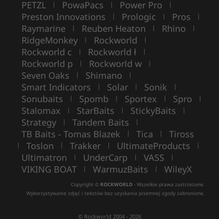
PETZL
PowaPacs
Power Pro
|
|
|
Preston Innovations
Prologic
Pros
|
|
|
Raymarine
Reuben Heaton
Rhino
|
|
|
RidgeMonkey
Rockworld
|
|
Rockworld c
Rockworld ł
|
|
Rockworld p
Rockworld w
|
|
Seven Oaks
Shimano
|
|
Smart Indicators
Solar
Sonik
|
|
|
Sonubaits
Spomb
Sportex
Spro
|
|
|
|
Stalomax
StarBaits
StickyBaits
|
|
|
Strategy
Tandem Baits
|
|
TB Baits - Tomas Blazek
Tica
Tiross
|
|
Toslon
Trakker
UltimateProducts
|
|
|
|
Ultimatron
UnderCarp
VASS
|
|
|
VIKING BOAT
WarmuzBaits
WileyX
|
|
Copyright ©
ROCKWORLD
- Wszelkie prawa zastrzeżone.
Wykorzystywanie zdjęć i tekstów bez uzyskania pisemnej zgody zabronione.
© Rockworld 2004 - 2026