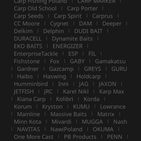
Carp Fishing Poland
CARP MARKER
|
|
Carp Old School
Carp Porter
|
|
Carp Seeds
Carp Spirit
Carprus
|
|
|
CC Moore
Cygnet
DAM
Deeper
|
|
|
|
Delkim
Delphin
DUDI BAIT
|
|
|
DURACELL
Dynamite Baits
|
|
EKO BAITS
ENERGIZER
|
|
EnterpriseTackle
ESP
FIL
|
|
|
Fishstone
Fox
GABY
Gamakatsu
|
|
|
Gardner
Gazcamp
GREYS
GURU
|
|
|
|
Haibo
Haswing
Holdcarp
|
|
|
|
Humminbird
Inni
JAG
JAXON
|
|
|
|
JETFISH
JRC
Karel Nikl
Karp Max
|
|
|
Kiana Carp
Kolibri
Korda
|
|
|
|
Korum
Kryston
KUMU
Lowrance
|
|
|
Mainline
Massive Baits
Matrix
|
|
|
|
Minn Kota
Mivardi
MUGGA
Nash
|
|
|
NAVITAS
NawiPoland
OKUMA
|
|
|
|
One More Cast
PB Products
PENN
|
|
|