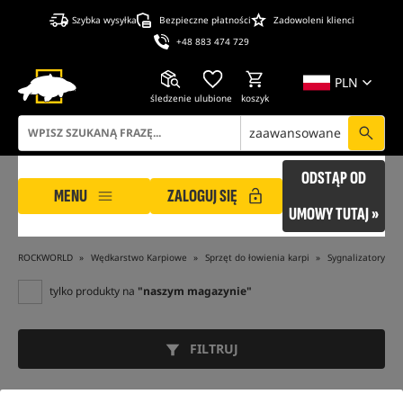
Szybka wysyłka
Bezpieczne płatności
Zadowoleni klienci
+48 883 474 729
PLN
śledzenie
ulubione
koszyk
zaawansowane
ODSTĄP OD
MENU
ZALOGUJ SIĘ
UMOWY TUTAJ »
ROCKWORLD
Wędkarstwo Karpiowe
Sprzęt do łowienia karpi
Sygnalizatory br
tylko produkty na
"naszym magazynie"
FILTRUJ