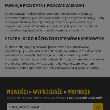
FUNKCJE PRZYDATNE PODCZAS ZASIADKI
Zakres ustawień zależy od konkretnego modelu. Centralki mogą
oferować regulację głośności, wybór tonu, tryb cichy oraz wibrację. Diody
w odpowiednich kolorach pomagają rozpoznać, przy której wędce
pojawiło się branie. W bardziej rozbudowanych systemach odbiornik
może także współpracować z dodatkowymi urządzeniami.
CENTRALKI DO RÓŻNYCH SYSTEMÓW KARPIOWYCH
W ofercie znajdują się zarówno proste centralki z podstawową
sygnalizacją, jak i odbiorniki przeznaczone do bardziej rozbudowanych
systemów karpiowych. Poszczególne modele różnią się liczbą
obsługiwanych sygnalizatorów, ustawieniami, sposobem informowania o
braniu oraz deklarowanym zasięgiem. Najważniejszym kryterium
pozostaje jednak zgodność centralki z używaną serią sygnalizatorów.
NOWOŚCI
»
WYPRZEDAŻE
»
PROMOCJE
Zapisz się do newslettera i bądź na bieżąco
z najlepszymi okazjami!