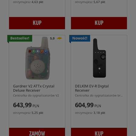
otrzymujesz
4,63 pkt
otrzymujesz
5,67 pkt
KUP
KUP
Bestseller!
Nowość!
5,0
Gardner V2 ATTx Crystal
DELKIM EV-R Digital
Deluxe Receiver
Receiver
Centralka do sygnalizatorów V2
Centralka do sygnalizatorów brań Delkim EV-R
643,99
604,99
PLN
PLN
otrzymujesz
5,25 pkt
otrzymujesz
3,18 pkt
ZAMÓW
KUP