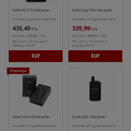
DAM HI-T Pro Receiver
Avid Carp VTX+ Receiver
Centralka sygnalizatorów brań
Centralka do sygnalizatorów brań Avid Carp VTX+
435,49
339,99
PLN
PLN
Cena kat.:
475,00
/ -8%
Cena kat.:
449,99
/ -24%
Min. cena z 30 dni przed
Min. cena z 30 dni przed
obniżką: 435.49
obniżką: 339.99
KUP
KUP
Promocja
Nash Siren R2 Receiver
Sonik SKS 2 Receiver
Centralka do sygnalizatorów brań Nash R2
Centralka do sygnalizatorów brań Sonik SKS2