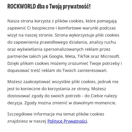
ROCKWORLD dba o Twoją prywatność!
CENTRALKI DO SYGNALIZATORÓW BRAŃ
Nasza strona korzysta z plików cookies, które pomagają
Bestseller!
Promocja
zapewnić Ci bezpieczne i komfortowe warunki podczas
5,0
5,0
wizyt na naszej stronie. Strona wykorzystuje pliki cookies
do zapewnienia prawidłowego działania, analizy ruchu
oraz wyświetlania spersonalizowanych reklam przez
partnerów takich jak Google, Meta, TikTok oraz Microsoft.
Dzięki plikom cookies możemy zrozumieć Twoje potrzeby i
dopasować treść reklam do Twoich zainteresowań.
Nash Siren R4 Receiver
Fox Mini Micron X Receiver
Możesz zaakceptować wszystkie pliki cookies, jednak nie
Centralka sygnalizatorów brań
Centralka
jest to konieczne do korzystania ze strony. Możesz
1 099,99
269,99
PLN
PLN
dostosować zgody do swoich potrzeb - do Ciebie należy
otrzymujesz
8,21 pkt
Cena kat.:
323,99
/ -17%
decyzja. Zgody można zmienić w dowolnym momencie.
Min. cena z 30 dni przed
obniżką: 246.47
Szczegółowe informacje ma temat plików cookies
KUP
KUP
znajdziesz w naszej
Polityce Prywatności
.