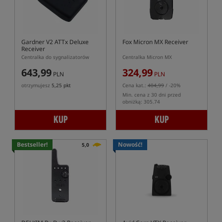
Gardner V2 ATTx Deluxe
Fox Micron MX Receiver
Receiver
Centralka do sygnalizatorów
Centralka Micron MX
643,99
324,99
PLN
PLN
otrzymujesz
5,25 pkt
Cena kat.:
404,99
/ -20%
Min. cena z 30 dni przed
obniżką: 305.74
KUP
KUP
Bestseller!
Nowość!
5,0