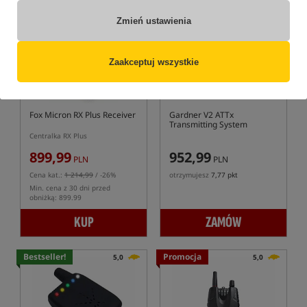
Promocja
Zmień ustawienia
Zaakceptuj wszystkie
Fox Micron RX Plus Receiver
Gardner V2 ATTx
Transmitting System
Centralka RX Plus
899,99
952,99
PLN
PLN
Cena kat.:
1 214,99
/ -26%
otrzymujesz
7,77 pkt
Min. cena z 30 dni przed
obniżką: 899.99
KUP
ZAMÓW
Bestseller!
Promocja
5,0
5,0