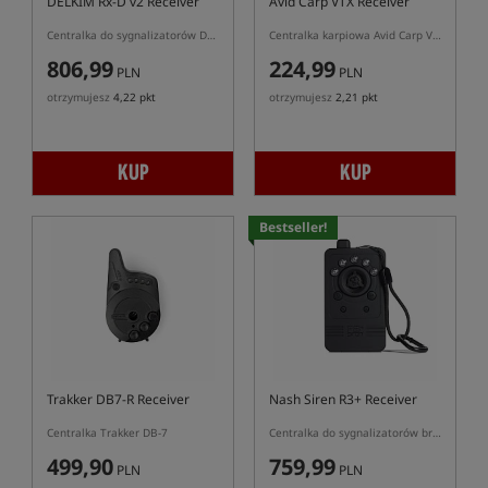
DELKIM Rx-D v2 Receiver
Avid Carp VTX Receiver
Centralka do sygnalizatorów Delkim
Centralka karpiowa Avid Carp VTX do sygnalizatorów brań
806,99
224,99
PLN
PLN
otrzymujesz
4,22 pkt
otrzymujesz
2,21 pkt
KUP
KUP
Bestseller!
Trakker DB7-R Receiver
Nash Siren R3+ Receiver
Centralka Trakker DB-7
Centralka do sygnalizatorów brań Nash Siren R3+
499,90
759,99
PLN
PLN