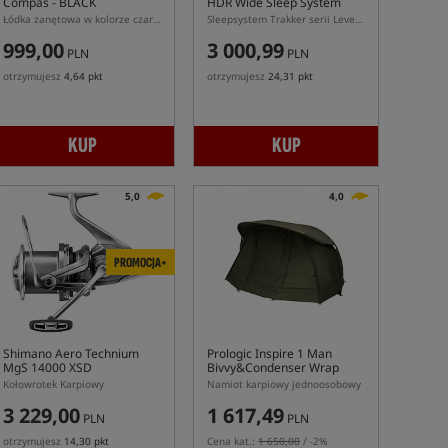
Compas - BLACK
HDR Wide Sleep System
Łódka zanętowa w kolorze czarnym
Sleepsystem Trakker serii Levelite MF-HDR w wersji szerokiej
999,00
3 000,99
PLN
PLN
otrzymujesz
4,64 pkt
otrzymujesz
24,31 pkt
KUP
KUP
5,0
4,0
PROMOCJA+
Shimano Aero Technium
Prologic Inspire 1 Man
MgS 14000 XSD
Bivvy&Condenser Wrap
Kołowrotek Karpiowy
Namiot karpiowy jednoosobowy
3 229,00
1 617,49
PLN
PLN
otrzymujesz
14,30 pkt
Cena kat.:
1 650,00
/ -2%