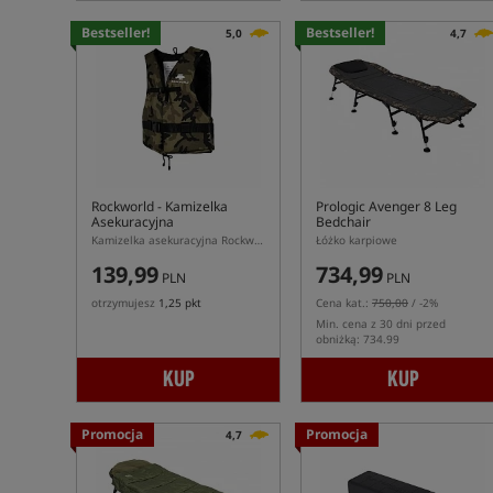
Bestseller!
Bestseller!
5,0
4,7
Rockworld
- Kamizelka
Prologic Avenger 8 Leg
Asekuracyjna
Bedchair
Kamizelka asekuracyjna Rockworld w kolorze kamuflażu
Łóżko karpiowe
139,99
734,99
PLN
PLN
otrzymujesz
1,25 pkt
Cena kat.:
750,00
/ -2%
Min. cena z 30 dni przed
obniżką: 734.99
KUP
KUP
Promocja
Promocja
4,7