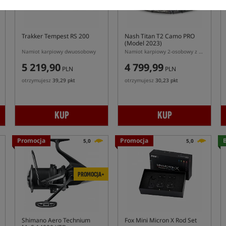
Trakker Tempest RS 200
Nash Titan T2 Camo PRO
(Model 2023)
Namiot karpiowy dwuosobowy
Namiot karpiowy 2-osobowy z kapsułą wewnętrzną
5 219,90
4 799,99
PLN
PLN
otrzymujesz
39,29 pkt
otrzymujesz
30,23 pkt
KUP
KUP
Promocja
Promocja
B
5,0
5,0
PROMOCJA+
Shimano Aero Technium
Fox Mini Micron X Rod Set