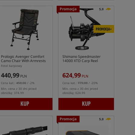
Promocja
5,0
PROMOCJA+
Prologic Avenger Comfort
Shimano Speedmaster
Camo Chair With Armrests
14000 XTD Carp Reel
Fotel karpiowy
440,99
624,99
PLN
PLN
Cena kat.:
450,00
/ -2%
Cena kat.:
779,00
/ -20%
Min. cena z 30 dni przed
Min. cena z 30 dni przed
obniżką: 374.99
obniżką: 624.99
KUP
KUP
Promocja
5,0