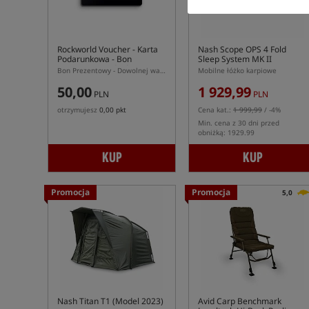
Rockworld Voucher
- Karta
Nash Scope OPS 4 Fold
Podarunkowa - Bon
Sleep System MK II
Prezentowy - Idealny
Bon Prezentowy - Dowolnej wartości zawsze trafiony prezent dla każdego karpiarza!
Mobilne łóżko karpiowe
Prezent!
50,00
1 929,99
PLN
PLN
otrzymujesz
0,00 pkt
Cena kat.:
1 999,99
/ -4%
Min. cena z 30 dni przed
obniżką: 1929.99
KUP
KUP
Promocja
Promocja
5,0
Nash Titan T1 (Model 2023)
Avid Carp Benchmark