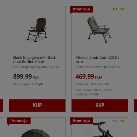
Promocja
5,0
Nash Indulgence Hi-Back
Mivardi Chair CamoCODE
Auto Recline Chair
Arm
Fotel karpiowy z płynną regulacją kąta oparcia
Krzesło karpiowe z podłokietnikami
899,99
469,99
PLN
PLN
otrzymujesz
5,67 pkt
Cena kat.:
519,00
/ -9%
Min. cena z 30 dni przed
obniżką: 469.99
KUP
KUP
Promocja
Promocja
5,0