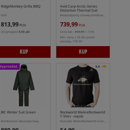
RidgeMonkey Grilla BBQ
Avid Carp Arctic-Series
Distortion Thermal Suit
Grill
Wodoodporny zimowy kombinezon
813,99
739,99
PLN
PLN
otrzymujesz
8,88 pkt
Cena kat.:
854,99
/ -13%
Min. cena z 30 dni przed
obniżką: 739.99
KUP
KUP
Wyprzedaż
5,0
JRC Winter Suit Green
Rockworld WeAreRockworld
T-Shirt
- męski
Kombinezon dwuczęściowy
Koszulka WeAreRockworld w kolorze czarnym