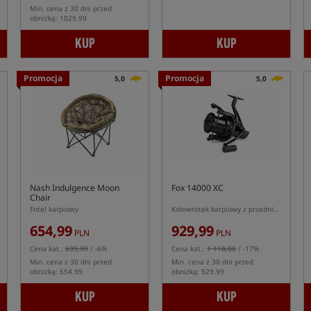
Min. cena z 30 dni przed
obniżką: 1029.99
KUP
KUP
Promocja
Promocja
5,0
5,0
Nash Indulgence Moon
Fox 14000 XC
Chair
Fotel karpiowy
Kołowrotek karpiowy z przednim hamulcem
654,99
929,99
PLN
PLN
Cena kat.:
699,99
/ -6%
Cena kat.:
1 118,00
/ -17%
Min. cena z 30 dni przed
Min. cena z 30 dni przed
obniżką: 654.99
obniżką: 929.99
KUP
KUP