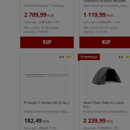
Leveltech Hi-Back Recliner
Chair
Namiot karpiowy 1-osobowy
Fotel karpiowy z wysokim, regulowanym oparciem serii Benchmark Leveltech
2 709,99
1 119,99
PLN
PLN
Cena kat.:
2 899,99
/ -7%
Cena kat.:
1 304,99
/ -14%
Min. cena z 30 dni przed
Min. cena z 30 dni przed
obniżką: 2709.99
obniżką: 1119.99
KUP
KUP
Promocja
4,9
5,0
Prologic C-Series AB (2 sec.)
Nash Titan Hide XL Camo
Pro
Wędka Karpiowa Prologic Dwuskładowa
Namiot karpiowy jednoosobowy XL
182,49
2 239,99
PLN
PLN
Cena kat.:
200,00
/ -9%
Cena kat.:
2 399,99
/ -7%