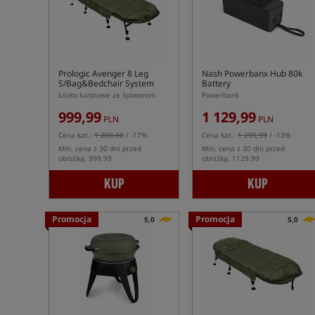
Prologic Avenger 8 Leg
Nash Powerbanx Hub 80k
S/Bag&Bedchair System
Battery
Łóżko karpiowe ze śpiworem
Powerbank
999,99
1 129,99
PLN
PLN
Cena kat.:
1 200,00
/ -17%
Cena kat.:
1 299,99
/ -13%
Min. cena z 30 dni przed
Min. cena z 30 dni przed
obniżką: 999.99
obniżką: 1129.99
KUP
KUP
Promocja
Promocja
5,0
5,0