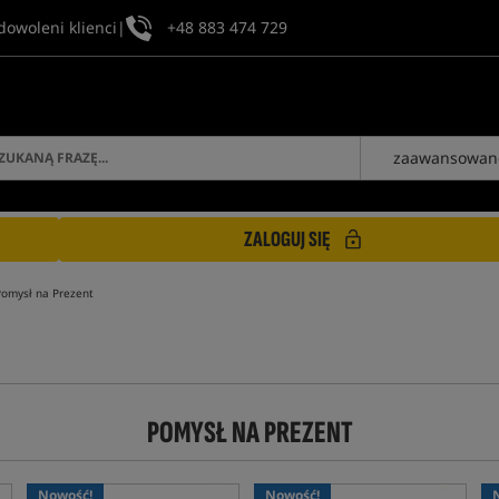
dowoleni klienci
|
+48 883 474 729
zaawansowan
ZALOGUJ SIĘ
omysł na Prezent
POMYSŁ NA PREZENT
Nowość!
Nowość!