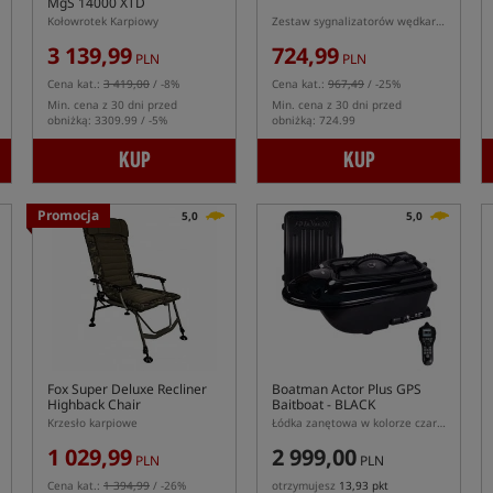
MgS 14000 XTD
Kołowrotek Karpiowy
Zestaw sygnalizatorów wędkarskich
3 139,99
724,99
PLN
PLN
Cena kat.:
3 419,00
/ -8%
Cena kat.:
967,49
/ -25%
Min. cena z 30 dni przed
Min. cena z 30 dni przed
obniżką: 3309.99 / -5%
obniżką: 724.99
KUP
KUP
Promocja
5,0
5,0
Fox Super Deluxe Recliner
Boatman Actor Plus GPS
Highback Chair
Baitboat - BLACK
Krzesło karpiowe
Łódka zanętowa w kolorze czarnym z GPS
1 029,99
2 999,00
PLN
PLN
Cena kat.:
1 394,99
/ -26%
otrzymujesz
13,93 pkt