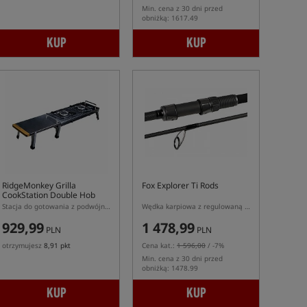
Min. cena z 30 dni przed
obniżką: 1617.49
KUP
KUP
RidgeMonkey Grilla
Fox Explorer Ti Rods
CookStation Double Hob
Stacja do gotowania z podwójnym palnikiem
Wędka karpiowa z regulowaną długością
929,99
1 478,99
PLN
PLN
otrzymujesz
8,91 pkt
Cena kat.:
1 596,00
/ -7%
Min. cena z 30 dni przed
obniżką: 1478.99
KUP
KUP