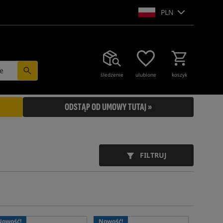
PLN
e
śledzenie
ulubione
koszyk
ODSTĄP OD UMOWY TUTAJ »
FILTRUJ
Nowość!
Nowość!