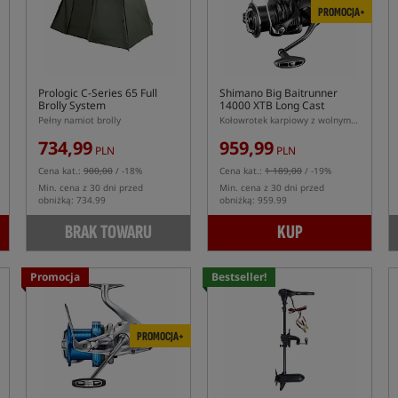
PROMOCJA+
Prologic C-Series 65 Full
Shimano Big Baitrunner
Brolly System
14000 XTB Long Cast
Pełny namiot brolly
Kołowrotek karpiowy z wolnym biegiem
734,99
959,99
PLN
PLN
Cena kat.:
900,00
/ -18%
Cena kat.:
1 189,00
/ -19%
Min. cena z 30 dni przed
Min. cena z 30 dni przed
obniżką: 734.99
obniżką: 959.99
BRAK TOWARU
KUP
Promocja
Bestseller!
PROMOCJA+