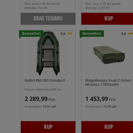
Min. cena z 30 dni przed
Min. cena z 30 dni przed
obniżką: 182.49
obniżką: 2239.99
BRAK TOWARU
KUP
Bestseller!
Bestseller!
5,0
5,0
Kolibri KM-280 Standard
RidgeMonkey Vault C-Smart
Wireless 77850mAh
Ponton motorowy 280 cm
2 289,99
1 453,99
PLN
PLN
otrzymujesz
10,65 pkt
otrzymujesz
15,86 pkt
KUP
KUP