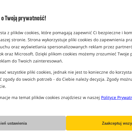
o Twoją prywatność!
sta z plików cookies, które pomagają zapewnić Ci bezpieczne i ko
aszej stronie. Strona wykorzystuje pliki cookies do zapewnienia p
Rockworld Mystery Box 200
Rockworld Mystery Box 200
 ruchu oraz wyświetlania spersonalizowanych reklam przez partneró
- Mix Akcesoriów
- Mix Przynęt Karpiowych
ok oraz Microsoft. Dzięki plikom cookies możemy zrozumieć Twoje p
Karpiowych
Rockworld Mystery Box 200 – Zestaw Niespodzianka z Akcesoriami Karpiowymi
Paczka niespodzianka z mixem przynęt karpiowych
eklam do Twoich zainteresowań.
199,99
199,99
PLN
PLN
ć wszystkie pliki cookies, jednak nie jest to konieczne do korzysta
 zgody do swoich potrzeb - do Ciebie należy decyzja. Zgody możn
ie.
KUP
KUP
macje ma temat plików cookies znajdziesz w naszej
Polityce Prywat
Bestseller!
Bestseller!
B
4,0
ień ustawienia
Zaakceptuj wszy