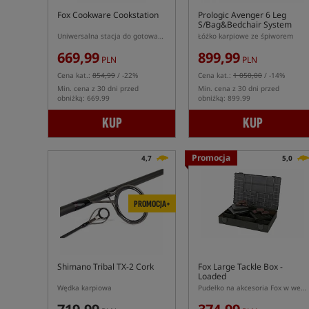
Fox Cookware Cookstation
Prologic Avenger 6 Leg
S/Bag&Bedchair System
Uniwersalna stacja do gotowania Fox
Łóżko karpiowe ze śpiworem
669,99
899,99
PLN
PLN
Cena kat.:
854,99
/ -22%
Cena kat.:
1 050,00
/ -14%
Min. cena z 30 dni przed
Min. cena z 30 dni przed
obniżką: 669.99
obniżką: 899.99
KUP
KUP
Promocja
4,7
5,0
PROMOCJA+
Shimano Tribal TX-2 Cork
Fox Large Tackle Box -
Loaded
Wędka karpiowa
Pudełko na akcesoria Fox w wersji Large z dodatkowymi pudełkami wewnętrznymi