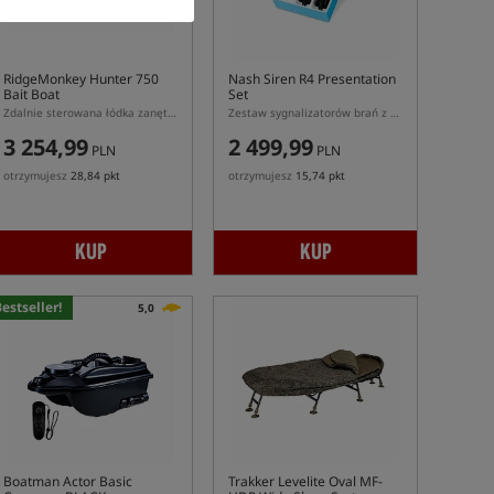
RidgeMonkey Hunter 750
Nash Siren R4 Presentation
Bait Boat
Set
Zdalnie sterowana łódka zanętowa
Zestaw sygnalizatorów brań z centralką
3 254,99
2 499,99
PLN
PLN
otrzymujesz
28,84 pkt
otrzymujesz
15,74 pkt
KUP
KUP
estseller!
5,0
Boatman Actor Basic
Trakker Levelite Oval MF-