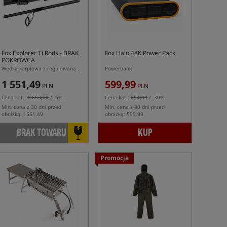
Fox Explorer Ti Rods
- BRAK
Fox Halo 48K Power Pack
POKROWCA
Wędka karpiowa z regulowaną długością
Powerbank
1 551,49
599,99
PLN
PLN
Cena kat.:
1 653,00
/ -6%
Cena kat.:
854,99
/ -30%
Min. cena z 30 dni przed
Min. cena z 30 dni przed
obniżką: 1551.49
obniżką: 599.99
BRAK TOWARU
KUP
Promocja