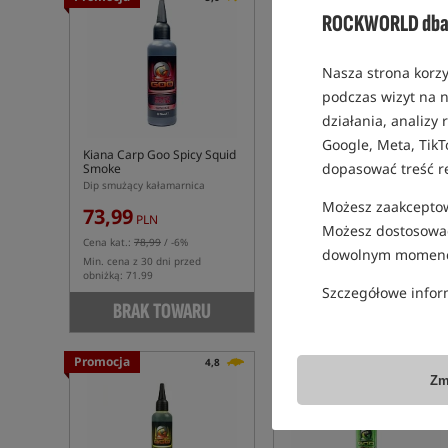
ROCKWORLD dba 
Nasza strona korzy
podczas wizyt na n
działania, analizy
Google, Meta, TikT
Kiana Carp Goo Spicy Squid
Kiana Carp Goo Pink
dopasować treść r
Smoke
Almond Smoke
Dip smużący kałamarnica
Dip smużący migdałowy
Możesz zaakceptowa
73,99
78,99
PLN
PLN
Możesz dostosować
Cena kat.:
78,99
/ -6%
otrzymujesz
0,59 pkt
dowolnym momenc
Min. cena z 30 dni przed
obniżką: 71.99
Szczegółowe infor
BRAK TOWARU
KUP
Promocja
4,8
Zm