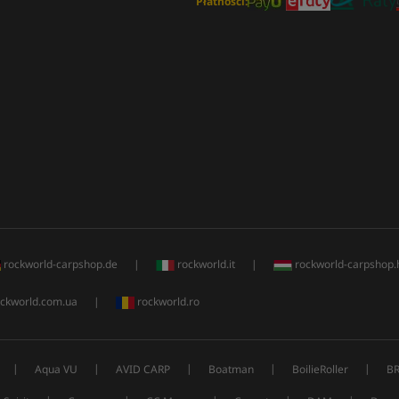
Płatności:
rockworld-carpshop.de
|
rockworld.it
|
rockworld-carpshop.
ckworld.com.ua
|
rockworld.ro
|
|
|
|
|
Aqua VU
AVID CARP
Boatman
BoilieRoller
B