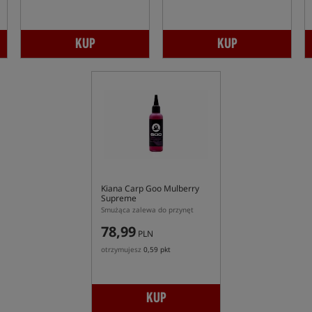
KUP
KUP
Kiana Carp Goo Mulberry
Supreme
Smużąca zalewa do przynęt
78,99
PLN
otrzymujesz
0,59 pkt
KUP