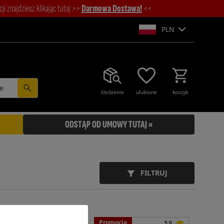
i znajdziesz klikając tutaj >>
Darmowa Dostawa!
<<
PLN
e
śledzenie
ulubione
koszyk
ODSTĄP OD UMOWY TUTAJ »
FILTRUJ
Promocja
Promocja
4,0
5,0