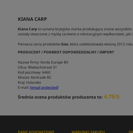
KIANA CARP
Kiana Carp
to uznana brytyjska marka produkująca znane wszystkim
zostały stworzone z myślą zarówno o rekreacyjnym wędkarstwie, jak 
Pierwsza seria produktów
Goo
, która zadebiutowała wiosną 2012 roku
PRODUCENT / PODMIOT ODPOWIEDZIALNY / IMPORT
Nazwa firmy: Korda Europe BV
Ulica: Wiebachstraat 31
Kod pocztowy: 6460
Miasto: Kerkrade BC
Kraj: Holandia
E-mail:
[email protected]
4.79/5
Średnia ocena produktów producenta to:
DANE KONTAKTOWE
WARUNKI ZAKUPU
I