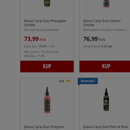
Kiana Carp Goo Pineapple
Kiana Carp Goo Salami
Smoke
Smoke
Dip smużący Ananasowy
Intensywnie smużąca zalewa do przynęt
73,99
76,99
PLN
PLN
Cena kat.:
78,99
/ -6%
otrzymujesz
0,56 pkt
Min. cena z 30 dni przed
obniżką: 71.99
KUP
KUP
Nowość!
5,0
Kiana Carp Goo Dragons
Kiana Carp Goo Pom & Pear