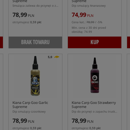
Supreme
Supreme
Smużąca zalewa do przynęt o zapachu Passionfruit
Dip smużący Ananasowy
78,99
74,99
PLN
PLN
otrzymujesz
0,59 pkt
Cena kat.:
78,99
/ -5%
Min. cena z 30 dni przed
obniżką: 74.99
BRAK TOWARU
KUP
5,0
Kiana Carp Goo Garlic
Kiana Carp Goo Strawberry
Supreme
Supreme
Dip smużący czosnkowy
Dip do przynęt o zapachu truskawki
78,99
78,99
PLN
PLN
otrzymujesz
0,59 pkt
otrzymujesz
0,59 pkt