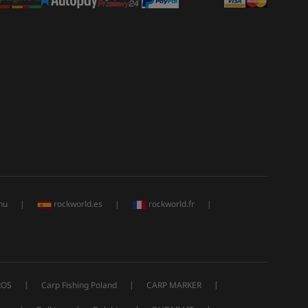
hu
|
rockworld.es
|
rockworld.fr
|
|
|
|
ROS
Carp Fishing Poland
CARP MARKER