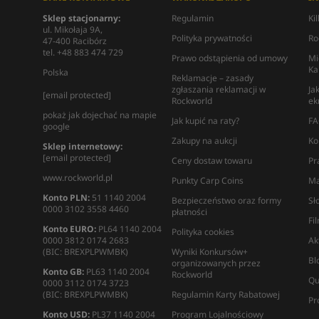
Sklep stacjonarny:
Regulamin
Ki
ul. Mikołaja 9A,
Polityka prywatności
Ro
47-400 Racibórz
tel. +48 883 474 729
Prawo odstąpienia od umowy
Mi
Ka
Polska
Reklamacje – zasady
zgłaszania reklamacji w
Ja
[email protected]
Rockworld
ek
pokaż jak dojechać na mapie
Jak kupić na raty?
FA
google
Zakupy na aukcji
Ko
Sklep internetowy:
[email protected]
Ceny dostaw towaru
Pr
www.rockworld.pl
Punkty Carp Coins
Ma
Konto PLN:
51 1140 2004
Bezpieczeństwo oraz formy
Sł
0000 3102 3558 4460
płatności
Fi
Konto EURO:
PL64 1140 2004
Polityka cookies
0000 3812 0174 2683
Ak
(BIC: BREXPLPWMBK)
Wyniki Konkursów+
Bl
organizowanych przez
Konto GB:
PL63 1140 2004
Rockworld
Qu
0000 3112 0174 3723
(BIC: BREXPLPWMBK)
Regulamin Karty Rabatowej
Pr
Konto USD:
PL37 1140 2004
Program Lojalnościowy