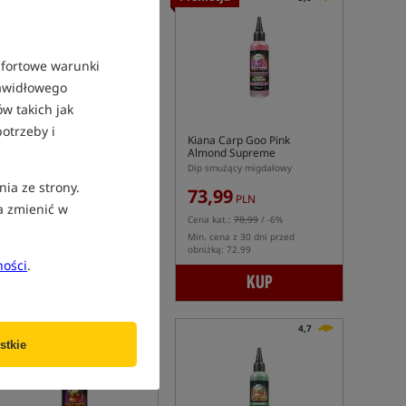
mfortowe warunki
rawidłowego
w takich jak
otrzeby i
Kiana Carp Goo Corn Twist
Kiana Carp Goo Pink
Smoke
Almond Supreme
Dip smużący Kukurydza
Dip smużący migdałowy
nia ze strony.
73,99
73,99
PLN
PLN
a zmienić w
Cena kat.:
78,99
/ -6%
Cena kat.:
78,99
/ -6%
Min. cena z 30 dni przed
Min. cena z 30 dni przed
obniżką: 71.99
obniżką: 72.99
ności
.
KUP
KUP
Promocja
4,7
stkie