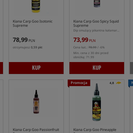
Kiana Carp Goo Isotonic
Kiana Carp Goo Spicy Squid
Supreme
Supreme
Dip smużący pikantna kałamarnica
78,99
73,99
PLN
PLN
otrzymujesz
0,59 pkt
Cena kat.:
78,99
/ -6%
Min. cena z 30 dni przed
obniżką: 71.99
KUP
KUP
Promocja
4,8
Kiana Carp Goo Passionfruit
Kiana Carp Goo Pineapple