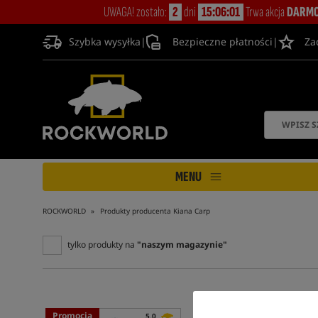
UWAGA! zostało:
2
dni
15:06:00
Trwa akcja
DARMO
Szybka wysyłka
|
Bezpieczne płatności
|
Za
MENU
ROCKWORLD
Produkty producenta Kiana Carp
tylko produkty na
"naszym magazynie"
Promocja
5,0