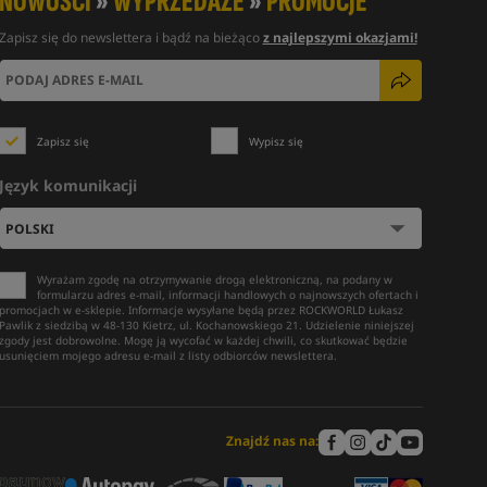
NOWOŚCI
»
WYPRZEDAŻE
»
PROMOCJE
Zapisz się do newslettera i bądź na bieżąco
z najlepszymi okazjami!
Zapisz się
Wypisz się
Język komunikacji
Wyrażam zgodę na otrzymywanie drogą elektroniczną, na podany w
formularzu adres e-mail, informacji handlowych o najnowszych ofertach i
promocjach w e-sklepie. Informacje wysyłane będą przez ROCKWORLD Łukasz
Pawlik z siedzibą w 48-130 Kietrz, ul. Kochanowskiego 21. Udzielenie niniejszej
zgody jest dobrowolne. Mogę ją wycofać w każdej chwili, co skutkować będzie
usunięciem mojego adresu e-mail z listy odbiorców newslettera.
Znajdź nas na: