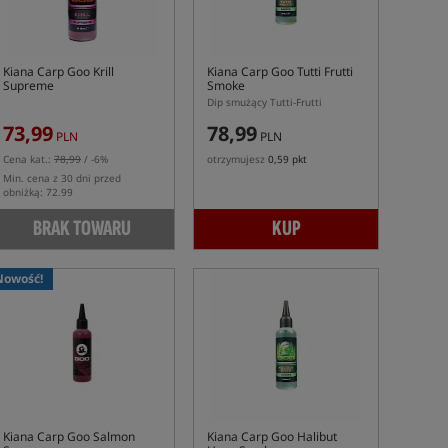
Kiana Carp Goo Krill
Kiana Carp Goo Tutti Frutti
Supreme
Smoke
Dip smużący Tutti-Frutti
73,99
78,99
PLN
PLN
Cena kat.:
78,99
/ -6%
otrzymujesz
0,59 pkt
Min. cena z 30 dni przed
obniżką: 72.99
BRAK TOWARU
KUP
Nowość!
Kiana Carp Goo Salmon
Kiana Carp Goo Halibut