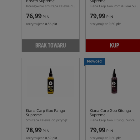
Breath Supreme
Supreme
Intensywnie smużąca zalewa do przynęt
Kiana Carp Goo Pom & Pear Supreme 115ml – żółta smużąca zalewa jabłko-gruszka do przynęt
76,99
79,99
PLN
PLN
otrzymujesz
0,56 pkt
otrzymujesz
0,60 pkt
BRAK TOWARU
KUP
Nowość!
Kiana Carp Goo Pango
Kiana Carp Goo Kitungu
Supreme
Supreme
Smużąca zalewa do przynęt
Kiana Carp Goo Kitungu Supreme 115ml – różowa zalewa cebula i szczypiorek do przynęt
78,99
79,99
PLN
PLN
otrzymujesz
0,59 pkt
otrzymujesz
0,60 pkt