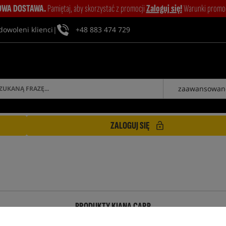
WA DOSTAWA.
Pamiętaj, aby skorzystać z promocji
Zaloguj się!
Warunki promocj
dowoleni klienci
|
+48 883 474 729
zaawansowan
ZALOGUJ SIĘ
PRODUKTY KIANA CARP
Promocja
Promocja
5,0
5,0