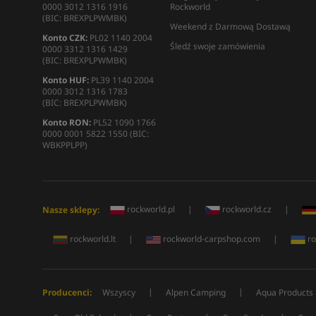
0000 3012 1316 1916
Rockworld
(BIC: BREXPLPWMBK)
Weekend z Darmową Dostawą
Konto CZK:
PL02 1140 2004
Śledź swoje zamówienia
0000 3312 1316 1429
(BIC: BREXPLPWMBK)
Konto HUF:
PL39 1140 2004
0000 3012 1316 1783
(BIC: BREXPLPWMBK)
Konto RON:
PL52 1090 1766
0000 0001 5822 1550 (BIC:
WBKPPLPP)
rockworld.pl
|
rockworld.cz
|
Nasze sklepy:
rockworld.lt
|
rockworld-carpshop.com
|
ro
|
|
Producenci:
Wszyscy
Alpen Camping
Aqua Products