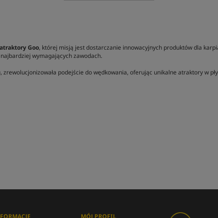
atraktory Goo
, której misją jest dostarczanie innowacyjnych produktów dla karp
i najbardziej wymagających zawodach.
, zrewolucjonizowała podejście do wędkowania, oferując unikalne atraktory w pł
NFORMACJE
MÓJ PROFIL