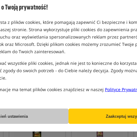
o Twoją prywatność!
sta z plików cookies, które pomagają zapewnić Ci bezpieczne i ko
aszej stronie. Strona wykorzystuje pliki cookies do zapewnienia p
 ruchu oraz wyświetlania spersonalizowanych reklam przez partneró
ok oraz Microsoft. Dzięki plikom cookies możemy zrozumieć Twoje p
Kiana Carp Goo Super
Kiana Carp Goo Tiger Nut
eklam do Twoich zainteresowań.
Scopex Supreme
Smoke
Dip Super Scopex
Dip smużący orzech tygrysi
ć wszystkie pliki cookies, jednak nie jest to konieczne do korzysta
72,99
73,99
PLN
PLN
 zgody do swoich potrzeb - do Ciebie należy decyzja. Zgody możn
Cena kat.:
78,99
/ -8%
Cena kat.:
78,99
/ -6%
ie.
Min. cena z 30 dni przed
Min. cena z 30 dni przed
obniżką: 72.99
obniżką: 71.99
macje ma temat plików cookies znajdziesz w naszej
Polityce Prywat
KUP
KUP
Promocja
5,0
5,0
ień ustawienia
Zaakceptuj wszy