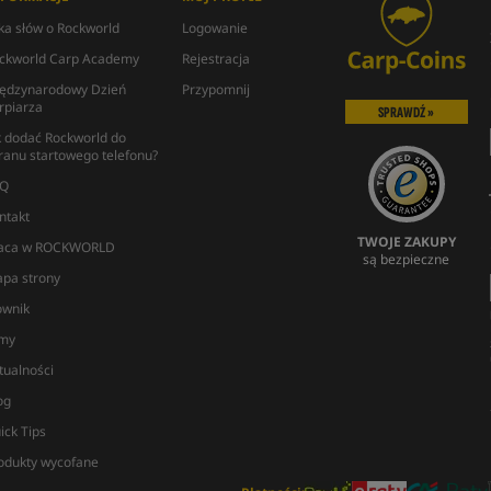
lka słów o Rockworld
Logowanie
ckworld Carp Academy
Rejestracja
ędzynarodowy Dzień
Przypomnij
rpiarza
SPRAWDŹ »
k dodać Rockworld do
ranu startowego telefonu?
Q
ntakt
TWOJE ZAKUPY
aca w ROCKWORLD
są bezpieczne
pa strony
ownik
lmy
tualności
og
ick Tips
odukty wycofane