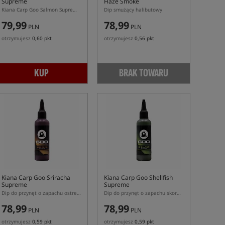
Supreme
Haze Smoke
Kiana Carp Goo Salmon Supreme 115ml – rzadka zalewa łososiowa do przynęt hakowych
Dip smużący halibutowy
79,99
78,99
PLN
PLN
otrzymujesz
0,60 pkt
otrzymujesz
0,56 pkt
KUP
BRAK TOWARU
Kiana Carp Goo Sriracha
Kiana Carp Goo Shellfish
Supreme
Supreme
Dip do przynęt o zapachu ostrego sosu Sriracha
Dip do przynęt o zapachu skorupiaków
78,99
78,99
PLN
PLN
otrzymujesz
0,59 pkt
otrzymujesz
0,59 pkt