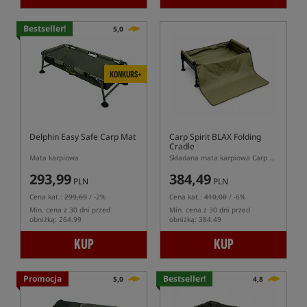
Bestseller!
5,0
KONKURS+
Delphin Easy Safe Carp Mat
Carp Spirit BLAX Folding
Cradle
Mata karpiowa
Składana mata karpiowa Carp Spirit BLAX kołyska
293,99
384,49
PLN
PLN
Cena kat.:
299,69
/ -2%
Cena kat.:
410,00
/ -6%
Min. cena z 30 dni przed
Min. cena z 30 dni przed
obniżką: 264.99
obniżką: 384.49
KUP
KUP
Promocja
Bestseller!
5,0
4,8