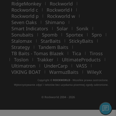
RidgeMonkey
Rockworld
|
|
Rockworld c
Rockworld ł
|
|
Rockworld p
Rockworld w
|
|
Seven Oaks
Shimano
|
|
Smart Indicators
Solar
Sonik
|
|
|
Sonubaits
Spomb
Sportex
Spro
|
|
|
|
Stalomax
StarBaits
StickyBaits
|
|
|
Strategy
Tandem Baits
|
|
TB Baits - Tomas Blazek
Tica
Tiross
|
|
Toslon
Trakker
UltimateProducts
|
|
|
|
Ultimatron
UnderCarp
VASS
|
|
|
VIKING BOAT
WarmuzBaits
WileyX
|
|
Copyright ©
ROCKWORLD
- Wszelkie prawa zastrzeżone.
Wykorzystywanie zdjęć i tekstów bez uzyskania pisemnej zgody zabronione.
© Rockworld 2004 - 2026