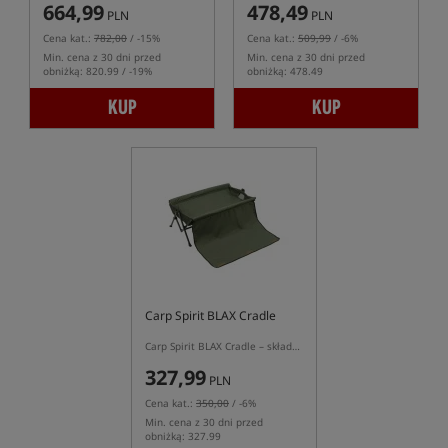
664,99
478,49
PLN
PLN
Cena kat.:
782,00
/ -15%
Cena kat.:
509,99
/ -6%
Min. cena z 30 dni przed
Min. cena z 30 dni przed
obniżką: 820.99 / -19%
obniżką: 478.49
KUP
KUP
Carp Spirit BLAX Cradle
Carp Spirit BLAX Cradle – składana mata karpiowa z wysokimi bokami
327,99
PLN
Cena kat.:
350,00
/ -6%
Min. cena z 30 dni przed
obniżką: 327.99