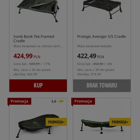
Sonik Bank-Tek Framed
Prologic Avenger S/S Cradle
Cradle
Mata karpiowa na stelażu serii Bank-Tek
Mata karpiowa kołyska
424,99
422,49
PLN
PLN
Cena kat.:
509,99
/ -17%
Cena kat.:
450,00
/ -6%
Min. cena z 30 dni przed
Min. cena z 30 dni przed
obniżką: 424.99
obniżką: 374.99
KUP
BRAK TOWARU
Promocja
Promocja
5,0
PROMOCJA+
PROMOCJA+