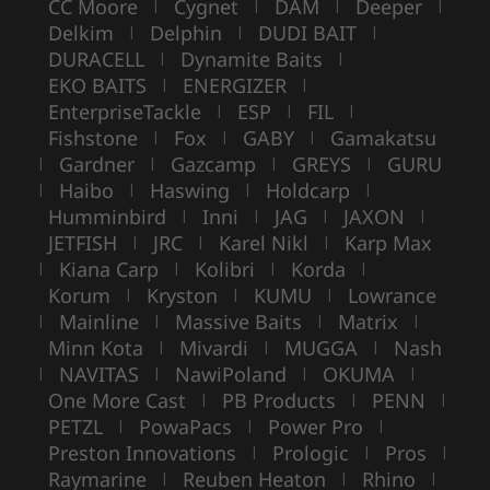
CC Moore
Cygnet
DAM
Deeper
|
|
|
|
Delkim
Delphin
DUDI BAIT
|
|
|
DURACELL
Dynamite Baits
|
|
EKO BAITS
ENERGIZER
|
|
EnterpriseTackle
ESP
FIL
|
|
|
Fishstone
Fox
GABY
Gamakatsu
|
|
|
Gardner
Gazcamp
GREYS
GURU
|
|
|
|
Haibo
Haswing
Holdcarp
|
|
|
|
Humminbird
Inni
JAG
JAXON
|
|
|
|
JETFISH
JRC
Karel Nikl
Karp Max
|
|
|
Kiana Carp
Kolibri
Korda
|
|
|
|
Korum
Kryston
KUMU
Lowrance
|
|
|
Mainline
Massive Baits
Matrix
|
|
|
|
Minn Kota
Mivardi
MUGGA
Nash
|
|
|
NAVITAS
NawiPoland
OKUMA
|
|
|
|
One More Cast
PB Products
PENN
|
|
|
PETZL
PowaPacs
Power Pro
|
|
|
Preston Innovations
Prologic
Pros
|
|
|
Raymarine
Reuben Heaton
Rhino
|
|
|