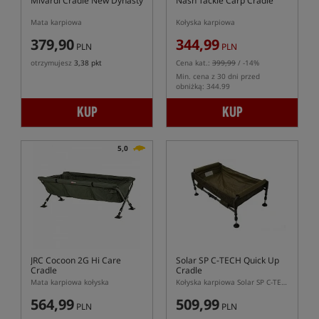
Mivardi Cradle New Dynasty
Nash Tackle Carp Cradle
Mata karpiowa
Kołyska karpiowa
379,90
344,99
PLN
PLN
otrzymujesz
3,38 pkt
Cena kat.:
399,99
/ -14%
Min. cena z 30 dni przed
obniżką: 344.99
KUP
KUP
5,0
JRC Cocoon 2G Hi Care
Solar SP C-TECH Quick Up
Cradle
Cradle
Mata karpiowa kołyska
Kołyska karpiowa Solar SP C-TECH Quick Up
564,99
509,99
PLN
PLN