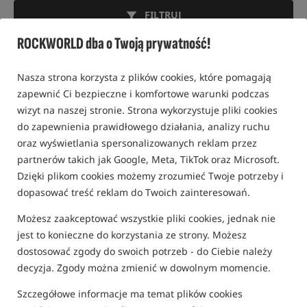
FILTRUJ
ROCKWORLD dba o Twoją prywatność!
KOŁYSKI KARPIOWE
Nasza strona korzysta z plików cookies, które pomagają
zapewnić Ci bezpieczne i komfortowe warunki podczas
wizyt na naszej stronie. Strona wykorzystuje pliki cookies
Bestseller!
Promocja
5,0
do zapewnienia prawidłowego działania, analizy ruchu
oraz wyświetlania spersonalizowanych reklam przez
partnerów takich jak Google, Meta, TikTok oraz Microsoft.
Dzięki plikom cookies możemy zrozumieć Twoje potrzeby i
dopasować treść reklam do Twoich zainteresowań.
Możesz zaakceptować wszystkie pliki cookies, jednak nie
Mivardi Cradle Entrix XL
Fox Carpmaster Welded
jest to konieczne do korzystania ze strony. Możesz
Cradle
Kołyska karpiowa
Mata karpiowa na stelażu
dostosować zgody do swoich potrzeb - do Ciebie należy
decyzja. Zgody można zmienić w dowolnym momencie.
224,90
714,99
PLN
PLN
otrzymujesz
2,09 pkt
Cena kat.:
809,99
/ -12%
Szczegółowe informacje ma temat plików cookies
Min. cena z 30 dni przed