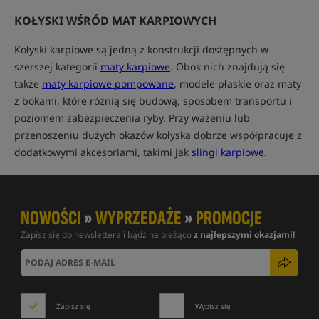
KOŁYSKI WŚRÓD MAT KARPIOWYCH
Kołyski karpiowe są jedną z konstrukcji dostępnych w
szerszej kategorii
maty karpiowe
. Obok nich znajdują się
także
maty karpiowe pompowane
, modele płaskie oraz maty
z bokami, które różnią się budową, sposobem transportu i
poziomem zabezpieczenia ryby. Przy ważeniu lub
przenoszeniu dużych okazów kołyska dobrze współpracuje z
dodatkowymi akcesoriami, takimi jak
slingi karpiowe
.
NOWOŚCI
»
WYPRZEDAŻE
»
PROMOCJE
Zapisz się do newslettera i bądź na bieżąco
z najlepszymi okazjami!
Zapisz się
Wypisz się