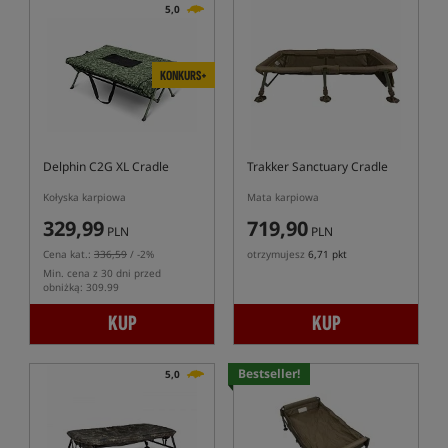
5,0
KONKURS+
Delphin C2G XL Cradle
Trakker Sanctuary Cradle
Kołyska karpiowa
Mata karpiowa
329,99
719,90
PLN
PLN
Cena kat.:
336,59
/ -2%
otrzymujesz
6,71 pkt
Min. cena z 30 dni przed
obniżką: 309.99
KUP
KUP
Bestseller!
5,0