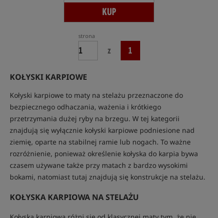
KUP
strona
z
1
KOŁYSKI KARPIOWE
Kołyski karpiowe to maty na stelażu przeznaczone do
bezpiecznego odhaczania, ważenia i krótkiego
przetrzymania dużej ryby na brzegu. W tej kategorii
znajdują się wyłącznie kołyski karpiowe podniesione nad
ziemię, oparte na stabilnej ramie lub nogach. To ważne
rozróżnienie, ponieważ określenie kołyska do karpia bywa
czasem używane także przy matach z bardzo wysokimi
bokami, natomiast tutaj znajdują się konstrukcje na stelażu.
KOŁYSKA KARPIOWA NA STELAŻU
Kołyska karpiowa różni się od klasycznej maty tym, że nie