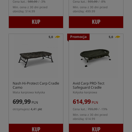
Cena kat.:
580,00
/ -3%
Cena kat.:
555,00
/ -8%
Min. cena z 30 dni przed
Min. cena z 30 dni przed
obniżką: 514.99
obniżką: 499.99
KUP
KUP
Promocja
5,0
5,0
Nash Hi-Protect Carp Cradle
Avid Carp PRO-Tect
Camo
Safeguard Cradle
Mata karpiowa kołyska
Kołyska karpiowa
699,99
614,99
PLN
PLN
otrzymujesz
4,41 pkt
Cena kat.:
755,99
/ -19%
Min. cena z 30 dni przed
obniżką: 614.99
KUP
KUP