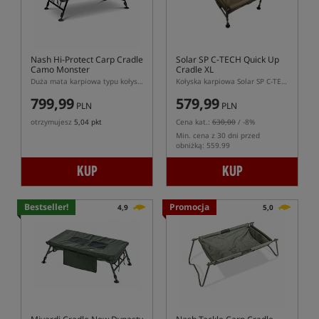
Nash Hi-Protect Carp Cradle
Solar SP C-TECH Quick Up
Camo Monster
Cradle XL
Duża mata karpiowa typu kołyska
Kołyska karpiowa Solar SP C-TECH Quick Up XL
799,99
579,99
PLN
PLN
otrzymujesz
5,04 pkt
Cena kat.:
630,00
/ -8%
Min. cena z 30 dni przed
obniżką: 559.99
KUP
KUP
Bestseller!
Promocja
4,9
5,0