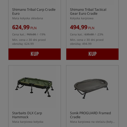
Shimano Tribal Carp Cradle
Shimano Tribal Tactical
Euro
Gear Euro Cradle
Mata kołyska składana
Kołyska karpiowa
624,99
494,99
PLN
PLN
Cena kat.:
769,00
/ -19%
Cena kat.:
639,00
/ -23%
Min. cena z 30 dni przed
Min. cena z 30 dni przed
obniżką: 624.99
obniżką: 494.99
KUP
KUP
Starbaits DLX Carp
Sonik PROGUARD Framed
Hammock
Cradle
Mata karpiowa kołyska
Mata karpiowa na stelażu (kołyska)