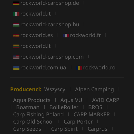
rockworld-carpshop.de
|
rockworld.it
|
rockworld-carpshop.hu
|
rockworld.es
rockworld.fr
|
|
rockworld.lt
|
rockworld-carpshop.com
|
rockworld.com.ua
rockworld.ro
|
Producenci:
Wszyscy
Alpen Camping
|
|
Aqua Products
Aqua VU
AVID CARP
|
|
Boatman
BoilieRoller
BROS
|
|
|
|
Carp Fishing Poland
CARP MARKER
|
|
Carp Old School
Carp Porter
|
|
Carp Seeds
Carp Spirit
Carprus
|
|
|