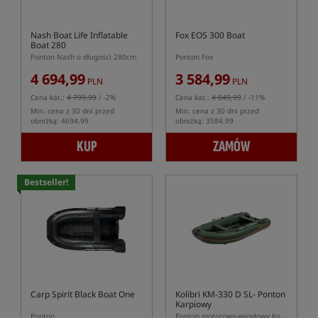
Nash Boat Life Inflatable
Fox EOS 300 Boat
Boat 280
Ponton Nash o długości 280cm
Ponton Fox
4 694,99
3 584,99
PLN
PLN
Cena kat.:
4 799,99
/ -2%
Cena kat.:
4 049,99
/ -11%
Min. cena z 30 dni przed
Min. cena z 30 dni przed
obniżką: 4694.99
obniżką: 3584.99
KUP
ZAMÓW
Bestseller!
Carp Spirit Black Boat One
Kolibri KM-330 D SL- Ponton
Karpiowy
Ponton
Ponton motorowo-wiosłowy Kolibri o długości 330cm