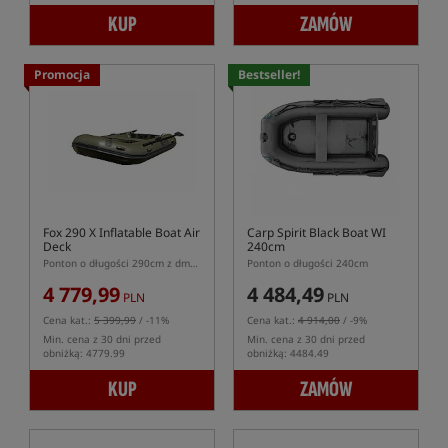
KUP
ZAMÓW
Promocja
Bestseller!
Fox 290 X Inflatable Boat Air
Carp Spirit Black Boat WI
Deck
240cm
Ponton o długości 290cm z dmuchaną podłogą Air Deck
Ponton o długości 240cm
4 779,99
4 484,49
PLN
PLN
Cena kat.:
5 399,99
/ -11%
Cena kat.:
4 914,00
/ -9%
Min. cena z 30 dni przed
Min. cena z 30 dni przed
obniżką: 4779.99
obniżką: 4484.49
KUP
ZAMÓW