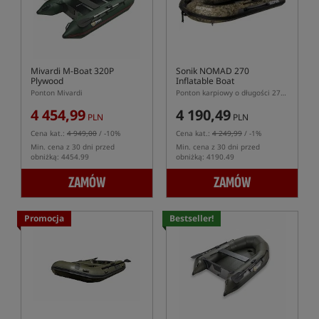
Mivardi M-Boat 320P
Sonik NOMAD 270
Plywood
Inflatable Boat
Ponton Mivardi
Ponton karpiowy o długości 270cm
4 454,99
4 190,49
PLN
PLN
Cena kat.:
4 949,00
/ -10%
Cena kat.:
4 249,99
/ -1%
Min. cena z 30 dni przed
Min. cena z 30 dni przed
obniżką: 4454.99
obniżką: 4190.49
ZAMÓW
ZAMÓW
Promocja
Bestseller!