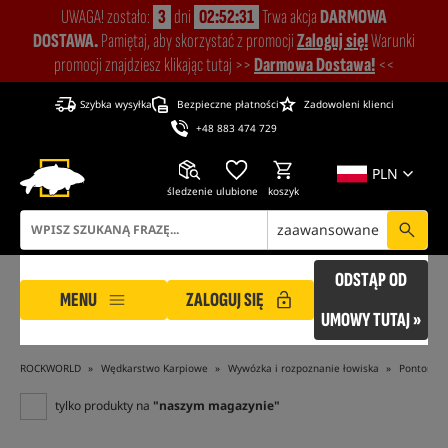
UWAGA! zostało:
3
dni
02:52:30
Trwa akcja
DARMOWA
DOSTAWA.
Pamiętaj, aby skorzystać z promocji
Zaloguj się!
Warunki
promocji znajdziesz klikając tutaj >>
Darmowa Dostawa!
<<
Szybka wysyłka
Bezpieczne płatności
Zadowoleni klienci
+48 883 474 729
PLN
śledzenie
ulubione
koszyk
zaawansowane
ODSTĄP OD
MENU
ZALOGUJ SIĘ
UMOWY TUTAJ »
ROCKWORLD
Wędkarstwo Karpiowe
Wywózka i rozpoznanie łowiska
Pontony
tylko produkty na
"naszym magazynie"