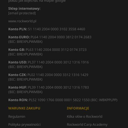
pokaż jak dojechać na mapie google
Sklep internetowy:
[email protected]
www.rockworld.pl
Konto PLN:
51 1140 2004 0000 3102 3558 4460
Konto EURO:
PL64 1140 2004 0000 3812 0174 2683
(BIC: BREXPLPWMBK)
Konto GB:
PL63 1140 2004 0000 3112 0174 3723
(BIC: BREXPLPWMBK)
Konto USD:
PL37 1140 2004 0000 3012 1316 1916
(BIC: BREXPLPWMBK)
Konto CZK:
PL02 1140 2004 0000 3312 1316 1429
(BIC: BREXPLPWMBK)
Konto HUF:
PL39 1140 2004 0000 3012 1316 1783
(BIC: BREXPLPWMBK)
Konto RON:
PL52 1090 1766 0000 0001 5822 1550 (BIC: WBKPPLPP)
WARUNKI ZAKUPU
INFORMACJE
Regulamin
Kilka słów o Rockworld
Polityka prywatności
Rockworld Carp Academy