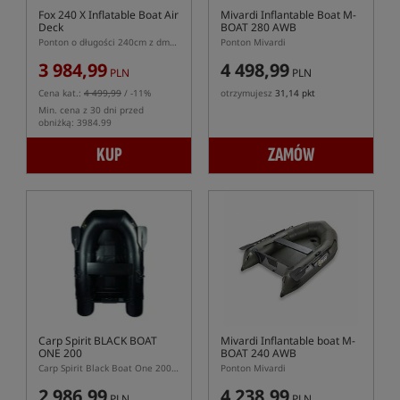
Fox 240 X Inflatable Boat Air
Mivardi Inflantable Boat M-
Deck
BOAT 280 AWB
Ponton o długości 240cm z dmuchaną podłogą
Ponton Mivardi
3 984,99
4 498,99
PLN
PLN
Cena kat.:
4 499,99
/ -11%
otrzymujesz
31,14 pkt
Min. cena z 30 dni przed
obniżką: 3984.99
KUP
ZAMÓW
Carp Spirit BLACK BOAT
Mivardi Inflantable boat M-
ONE 200
BOAT 240 AWB
Carp Spirit Black Boat One 200 – jednoosobowy ponton karpiowy 200 cm
Ponton Mivardi
2 986,99
4 238,99
PLN
PLN