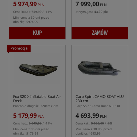
5 974,99
7 999,00
PLN
PLN
Cena kat.:
6 749,99
/ -11%
otrzymujesz
43,30 pkt
Min. cena z 30 dni przed
obniżką: 5974.99
KUP
ZAMÓW
Promocja
Fox 320 X Inflatable Boat Air
Carp Spirit CAMO BOAT ALU
Deck
230 cm
Ponton o długości 320cm z dmuchaną podłogą Air Deck
Carp Spirit Camo Boat Alu 230 – ponton karpiowy z aluminiową podłogą
5 179,99
4 693,99
PLN
PLN
Cena kat.:
5 849,99
/ -11%
Cena kat.:
5 005,00
/ -6%
Min. cena z 30 dni przed
Min. cena z 30 dni przed
obniżką: 5179.99
obniżką: 4693.99