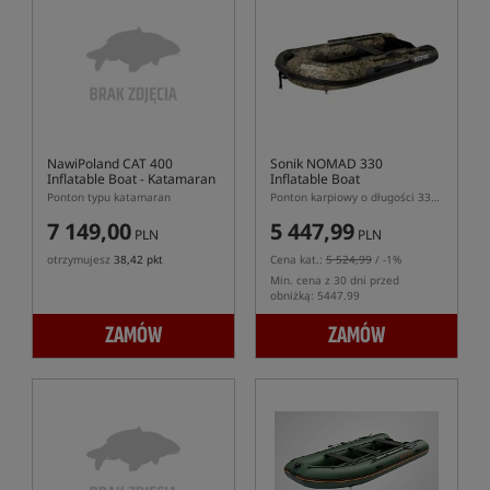
NawiPoland CAT 400
Sonik NOMAD 330
Inflatable Boat
- Katamaran
Inflatable Boat
Ponton typu katamaran
Ponton karpiowy o długości 330cm
7 149,00
5 447,99
PLN
PLN
otrzymujesz
38,42 pkt
Cena kat.:
5 524,99
/ -1%
Min. cena z 30 dni przed
obniżką: 5447.99
ZAMÓW
ZAMÓW