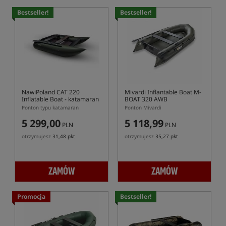
Bestseller!
Bestseller!
NawiPoland CAT 220
Mivardi Inflantable Boat M-
Inflatable Boat
- katamaran
BOAT 320 AWB
Ponton typu katamaran
Ponton Mivardi
5 299,00
5 118,99
PLN
PLN
otrzymujesz
31,48 pkt
otrzymujesz
35,27 pkt
ZAMÓW
ZAMÓW
Promocja
Bestseller!