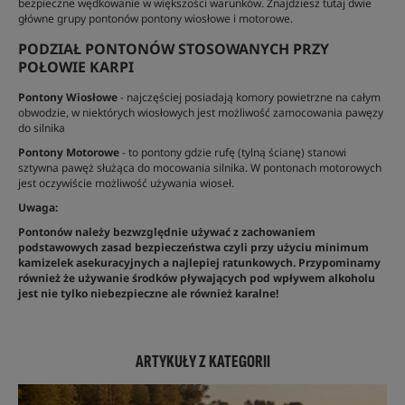
bezpieczne wędkowanie w większości warunków. Znajdziesz tutaj dwie
główne grupy pontonów pontony wiosłowe i motorowe.
PODZIAŁ PONTONÓW STOSOWANYCH PRZY
POŁOWIE KARPI
Pontony Wiosłowe
- najczęściej posiadają komory powietrzne na całym
obwodzie, w niektórych wiosłowych jest możliwość zamocowania pawęzy
do silnika
Pontony Motorowe
- to pontony gdzie rufę (tylną ścianę) stanowi
sztywna pawęż służąca do mocowania silnika. W pontonach motorowych
jest oczywiście możliwość używania wioseł.
Uwaga:
Pontonów należy bezwzględnie używać z zachowaniem
podstawowych zasad bezpieczeństwa czyli przy użyciu minimum
kamizelek asekuracyjnych a najlepiej ratunkowych. Przypominamy
również że używanie środków pływających pod wpływem alkoholu
jest nie tylko niebezpieczne ale również karalne!
ARTYKUŁY Z KATEGORII