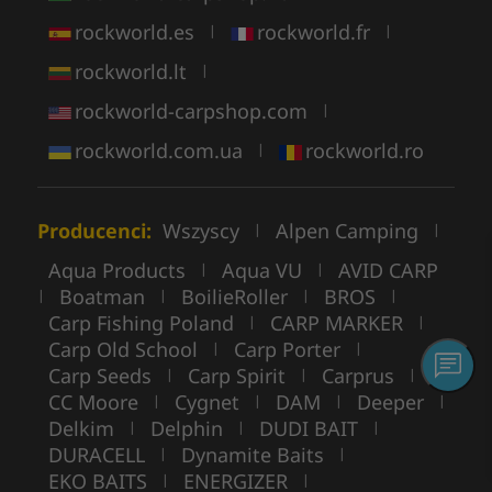
rockworld.es
rockworld.fr
|
|
rockworld.lt
|
rockworld-carpshop.com
|
rockworld.com.ua
rockworld.ro
|
Producenci:
Wszyscy
Alpen Camping
|
|
Aqua Products
Aqua VU
AVID CARP
|
|
Boatman
BoilieRoller
BROS
|
|
|
|
Carp Fishing Poland
CARP MARKER
|
|
Carp Old School
Carp Porter
|
|
Carp Seeds
Carp Spirit
Carprus
|
|
|
CC Moore
Cygnet
DAM
Deeper
|
|
|
|
Delkim
Delphin
DUDI BAIT
|
|
|
DURACELL
Dynamite Baits
|
|
EKO BAITS
ENERGIZER
|
|