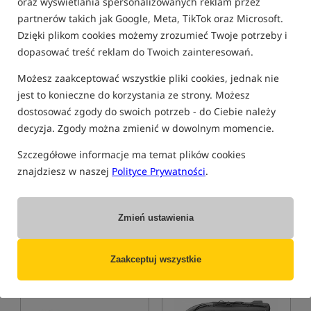
oraz wyświetlania spersonalizowanych reklam przez
partnerów takich jak Google, Meta, TikTok oraz Microsoft.
Bestseller!
Bestseller!
4,9
Dzięki plikom cookies możemy zrozumieć Twoje potrzeby i
dopasować treść reklam do Twoich zainteresowań.
Możesz zaakceptować wszystkie pliki cookies, jednak nie
jest to konieczne do korzystania ze strony. Możesz
dostosować zgody do swoich potrzeb - do Ciebie należy
decyzja. Zgody można zmienić w dowolnym momencie.
Kolibri KM-260 Standard
Carp Spirit Black Boat 320W
Szczegółowe informacje ma temat plików cookies
Ponton motorowy 260 cm
Ponton
znajdziesz w naszej
Polityce Prywatności
.
2 220,99
6 810,49
PLN
PLN
otrzymujesz
10,33 pkt
Cena kat.:
7 262,00
/ -6%
Min. cena z 30 dni przed
Zmień ustawienia
obniżką: 6810.49
KUP
ZAMÓW
Zaakceptuj wszystkie
5,0