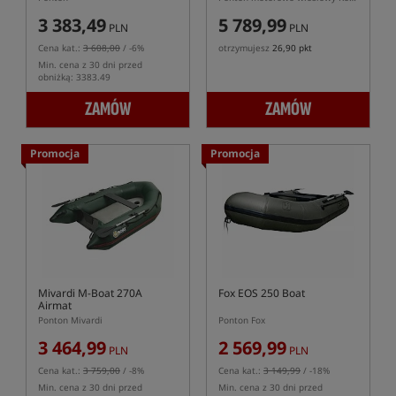
3 383,49
5 789,99
PLN
PLN
Cena kat.:
3 608,00
/ -6%
otrzymujesz
26,90 pkt
Min. cena z 30 dni przed
obniżką: 3383.49
ZAMÓW
ZAMÓW
Promocja
Promocja
Mivardi M-Boat 270A
Fox EOS 250 Boat
Airmat
Ponton Mivardi
Ponton Fox
3 464,99
2 569,99
PLN
PLN
Cena kat.:
3 759,00
/ -8%
Cena kat.:
3 149,99
/ -18%
Min. cena z 30 dni przed
Min. cena z 30 dni przed