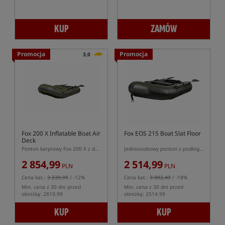
KUP
ZAMÓW
Promocja
Promocja
3,0
Fox 200 X Inflatable Boat Air
Fox EOS 215 Boat Slat Floor
Deck
Ponton karpiowy Fox 200 X z dmuchaną podłogą Air Deck
Jednoosobowy ponton z podłogą z listew
2 854,99
2 514,99
PLN
PLN
Cena kat.:
3 239,99
/ -12%
Cena kat.:
3 082,49
/ -18%
Min. cena z 30 dni przed
Min. cena z 30 dni przed
obniżką: 2819.99
obniżką: 2514.99
KUP
KUP