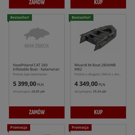
ZAMÓW
KUP
Bestseller!
Bestseller!
NawiPoland CAT 260
Mivardi M-Boat 280AWB
Inflatable Boat
- Katamaran
MK2
Ponton typu katamaran
Ponton o długości 280cm z dmuchaną podłogą
5 399,00
4 349,00
PLN
PLN
otrzymujesz
28,80 pkt
otrzymujesz
29,34 pkt
ZAMÓW
KUP
Promocja
Promocja