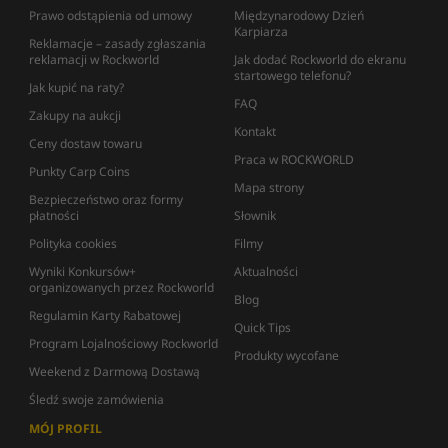
Prawo odstąpienia od umowy
Międzynarodowy Dzień
Karpiarza
Reklamacje – zasady zgłaszania
reklamacji w Rockworld
Jak dodać Rockworld do ekranu
startowego telefonu?
Jak kupić na raty?
FAQ
Zakupy na aukcji
Kontakt
Ceny dostaw towaru
Praca w ROCKWORLD
Punkty Carp Coins
Mapa strony
Bezpieczeństwo oraz formy
płatności
Słownik
Polityka cookies
Filmy
Wyniki Konkursów+
Aktualności
organizowanych przez Rockworld
Blog
Regulamin Karty Rabatowej
Quick Tips
Program Lojalnościowy Rockworld
Produkty wycofane
Weekend z Darmową Dostawą
Śledź swoje zamówienia
MÓJ PROFIL