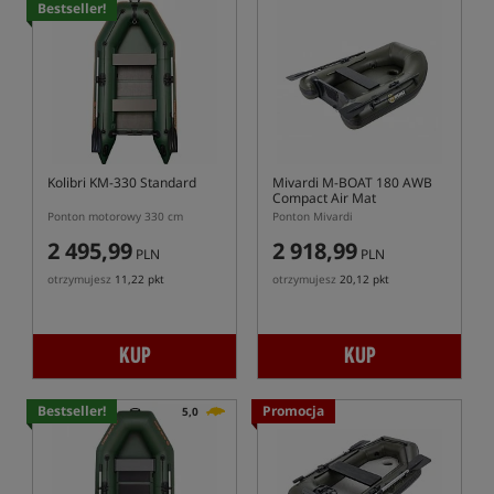
Bestseller!
Kolibri KM-330 Standard
Mivardi M-BOAT 180 AWB
Compact Air Mat
Ponton motorowy 330 cm
Ponton Mivardi
2 495,99
2 918,99
PLN
PLN
otrzymujesz
11,22 pkt
otrzymujesz
20,12 pkt
KUP
KUP
Bestseller!
Promocja
5,0