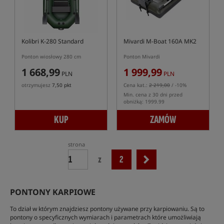
Kolibri K-280 Standard
Mivardi M-Boat 160A MK2
Ponton wiosłowy 280 cm
Ponton Mivardi
1 668,99
1 999,99
PLN
PLN
otrzymujesz
7,50 pkt
Cena kat.:
2 219,00
/ -10%
Min. cena z 30 dni przed
obniżką: 1999.99
KUP
ZAMÓW
strona
z
2
PONTONY KARPIOWE
To dział w którym znajdziesz pontony używane przy karpiowaniu. Są to
pontony o specyficznych wymiarach i parametrach które umożliwiają