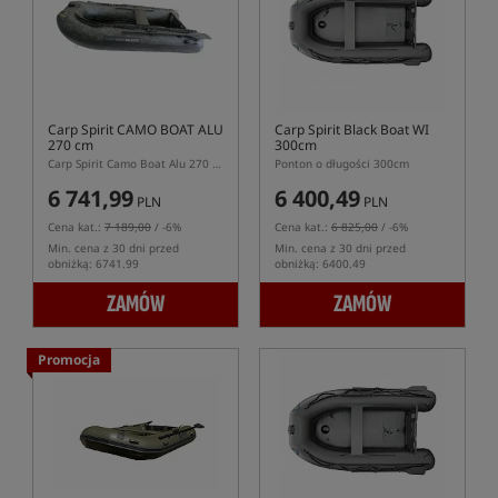
Carp Spirit CAMO BOAT ALU
Carp Spirit Black Boat WI
270 cm
300cm
Carp Spirit Camo Boat Alu 270 – ponton karpiowy z aluminiową podłogą
Ponton o długości 300cm
6 741,99
6 400,49
PLN
PLN
Cena kat.:
7 189,00
/ -6%
Cena kat.:
6 825,00
/ -6%
Min. cena z 30 dni przed
Min. cena z 30 dni przed
obniżką: 6741.99
obniżką: 6400.49
ZAMÓW
ZAMÓW
Promocja