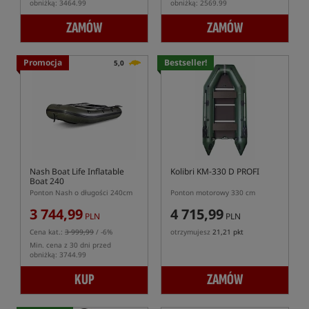
obniżką: 3464.99
obniżką: 2569.99
ZAMÓW
ZAMÓW
Promocja
Bestseller!
5,0
Nash Boat Life Inflatable
Kolibri KM-330 D PROFI
Boat 240
Ponton Nash o długości 240cm
Ponton motorowy 330 cm
3 744,99
4 715,99
PLN
PLN
Cena kat.:
3 999,99
/ -6%
otrzymujesz
21,21 pkt
Min. cena z 30 dni przed
obniżką: 3744.99
KUP
ZAMÓW