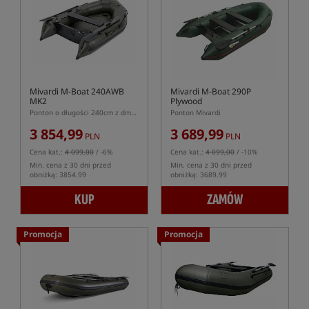
Mivardi M-Boat 240AWB
Mivardi M-Boat 290P
MK2
Plywood
Ponton o długości 240cm z dmuchaną podłogą
Ponton Mivardi
3 854,99
3 689,99
PLN
PLN
Cena kat.:
4 099,00
/ -6%
Cena kat.:
4 099,00
/ -10%
Min. cena z 30 dni przed
Min. cena z 30 dni przed
obniżką: 3854.99
obniżką: 3689.99
KUP
ZAMÓW
Promocja
Promocja