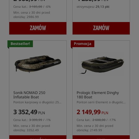
Cena kat.:
3 185,00
/ -6%
otrzymujesz
29,13 pkt
Min. cena z 30 dni przed
obniżką: 2986.99
ZAMÓW
ZAMÓW
Bestseller!
Promocja
Sonik NOMAD 250
Prologic Element Dinghy
Inflatable Boat
180 Boat
Ponton karpiowy o długości 250cm
Ponton serii Element o długości 180cm
3 352,49
2 149,99
PLN
PLN
Cena kat.:
3 399,99
/ -1%
Cena kat.:
2 600,00
/ -17%
Min. cena z 30 dni przed
Min. cena z 30 dni przed
obniżką: 3352.49
obniżką: 2149.99