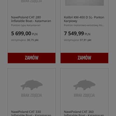
NawiPoland CAT 280
Kolibri KM-400 D SL- Ponton
Inflatable Boat
- Katamaran
Karpiowy
Ponton typu katamaran
Ponton motorowo-wiosłowy Kolibri o długości 400cm
5 699,00
7 549,99
PLN
PLN
otrzymujesz
30,75 pkt
otrzymujesz
37,91 pkt
ZAMÓW
ZAMÓW
NawiPoland CAT 330
NawiPoland CAT 360
Inflatable Boat
- Katamaran
Inflatable Boat
- Katamaran