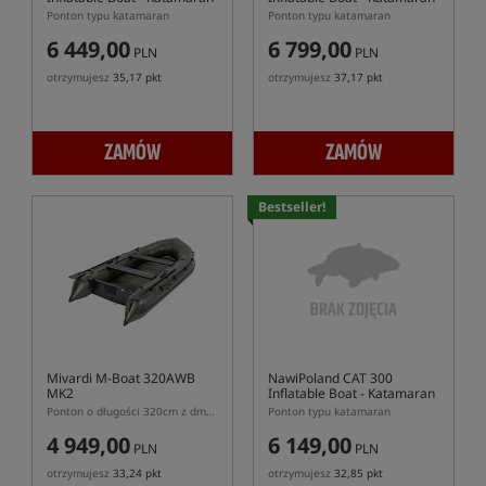
Ponton typu katamaran
Ponton typu katamaran
6 449,00
6 799,00
PLN
PLN
otrzymujesz
35,17 pkt
otrzymujesz
37,17 pkt
ZAMÓW
ZAMÓW
Bestseller!
Mivardi M-Boat 320AWB
NawiPoland CAT 300
MK2
Inflatable Boat
- Katamaran
Ponton o długości 320cm z dmuchaną podłogą Air Deck
Ponton typu katamaran
4 949,00
6 149,00
PLN
PLN
otrzymujesz
33,24 pkt
otrzymujesz
32,85 pkt