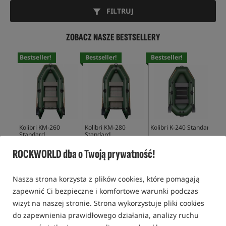
FILTRUJ
ZOBACZ NASZE BESTSELLERY
Bestseller!
Bestseller!
Bestseller!
Bes
Kolibri KM-260
Kolibri KM-280
Kolibri K-240 Standard
Kol
Standard
Standard
Sta
2 220,99
PLN
2 289,99
PLN
1 589,99
PLN
2 3
ROCKWORLD dba o Twoją prywatność!
KUP
KUP
KUP
Nasza strona korzysta z plików cookies, które pomagają
zapewnić Ci bezpieczne i komfortowe warunki podczas
wizyt na naszej stronie. Strona wykorzystuje pliki cookies
do zapewnienia prawidłowego działania, analizy ruchu
PONTONY