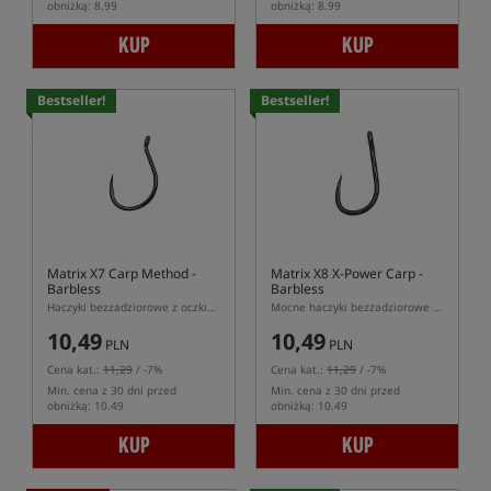
obniżką: 8.99
obniżką: 8.99
KUP
KUP
Bestseller!
Bestseller!
Matrix X7 Carp Method -
Matrix X8 X-Power Carp -
Barbless
Barbless
Haczyki bezzadziorowe z oczkiem
Mocne haczyki bezzadziorowe z oczkiem
10,49
10,49
PLN
PLN
Cena kat.:
11,29
/ -7%
Cena kat.:
11,29
/ -7%
Min. cena z 30 dni przed
Min. cena z 30 dni przed
obniżką: 10.49
obniżką: 10.49
KUP
KUP