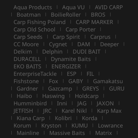
Aqua Products
Aqua VU
AVID CARP
|
|
Boatman
BoilieRoller
BROS
|
|
|
|
Carp Fishing Poland
CARP MARKER
|
|
Carp Old School
Carp Porter
|
|
Carp Seeds
Carp Spirit
Carprus
|
|
|
CC Moore
Cygnet
DAM
Deeper
|
|
|
|
Delkim
Delphin
DUDI BAIT
|
|
|
DURACELL
Dynamite Baits
|
|
EKO BAITS
ENERGIZER
|
|
EnterpriseTackle
ESP
FIL
|
|
|
Fishstone
Fox
GABY
Gamakatsu
|
|
|
Gardner
Gazcamp
GREYS
GURU
|
|
|
|
Haibo
Haswing
Holdcarp
|
|
|
|
Humminbird
Inni
JAG
JAXON
|
|
|
|
JETFISH
JRC
Karel Nikl
Karp Max
|
|
|
Kiana Carp
Kolibri
Korda
|
|
|
|
Korum
Kryston
KUMU
Lowrance
|
|
|
Mainline
Massive Baits
Matrix
|
|
|
|