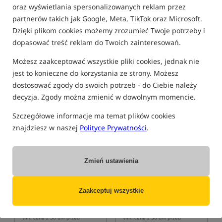
oraz wyświetlania spersonalizowanych reklam przez
FILTRUJ
partnerów takich jak Google, Meta, TikTok oraz Microsoft.
Dzięki plikom cookies możemy zrozumieć Twoje potrzeby i
dopasować treść reklam do Twoich zainteresowań.
MATRIX
Możesz zaakceptować wszystkie pliki cookies, jednak nie
jest to konieczne do korzystania ze strony. Możesz
dostosować zgody do swoich potrzeb - do Ciebie należy
Bestseller!
Bestseller!
decyzja. Zgody można zmienić w dowolnym momencie.
Szczegółowe informacje ma temat plików cookies
znajdziesz w naszej
Polityce Prywatności
.
Zmień ustawienia
Matrix X6 Carp Pellet Rigger
Matrix X5 F1 Pellet Rigger -
- Barbless
Barbless
Haczyki bezzadziorowe z oczkiem
Haczyki bezzadziorowe z oczkiem
Zaakceptuj wszystkie
10,49
10,49
PLN
PLN
Cena kat.:
11,29
/ -7%
Cena kat.:
11,29
/ -7%
Min. cena z 30 dni przed
Min. cena z 30 dni przed