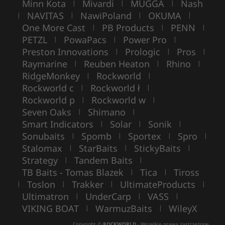
Minn Kota
Mivardi
MUGGA
Nash
|
|
|
NAVITAS
NawiPoland
OKUMA
|
|
|
|
One More Cast
PB Products
PENN
|
|
|
PETZL
PowaPacs
Power Pro
|
|
|
Preston Innovations
Prologic
Pros
|
|
|
Raymarine
Reuben Heaton
Rhino
|
|
|
RidgeMonkey
Rockworld
|
|
Rockworld c
Rockworld ł
|
|
Rockworld p
Rockworld w
|
|
Seven Oaks
Shimano
|
|
Smart Indicators
Solar
Sonik
|
|
|
Sonubaits
Spomb
Sportex
Spro
|
|
|
|
Stalomax
StarBaits
StickyBaits
|
|
|
Strategy
Tandem Baits
|
|
TB Baits - Tomas Blazek
Tica
Tiross
|
|
Toslon
Trakker
UltimateProducts
|
|
|
|
Ultimatron
UnderCarp
VASS
|
|
|
VIKING BOAT
WarmuzBaits
WileyX
|
|
Copyright ©
ROCKWORLD
- Wszelkie prawa zastrzeżone.