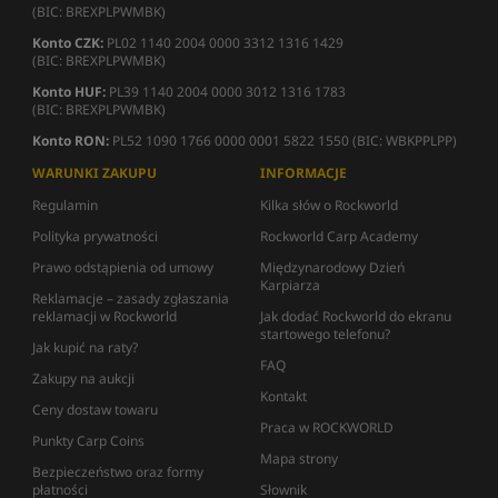
(BIC: BREXPLPWMBK)
Konto CZK:
PL02 1140 2004 0000 3312 1316 1429
(BIC: BREXPLPWMBK)
Konto HUF:
PL39 1140 2004 0000 3012 1316 1783
(BIC: BREXPLPWMBK)
Konto RON:
PL52 1090 1766 0000 0001 5822 1550 (BIC: WBKPPLPP)
WARUNKI ZAKUPU
INFORMACJE
Regulamin
Kilka słów o Rockworld
Polityka prywatności
Rockworld Carp Academy
Prawo odstąpienia od umowy
Międzynarodowy Dzień
Karpiarza
Reklamacje – zasady zgłaszania
reklamacji w Rockworld
Jak dodać Rockworld do ekranu
startowego telefonu?
Jak kupić na raty?
FAQ
Zakupy na aukcji
Kontakt
Ceny dostaw towaru
Praca w ROCKWORLD
Punkty Carp Coins
Mapa strony
Bezpieczeństwo oraz formy
płatności
Słownik