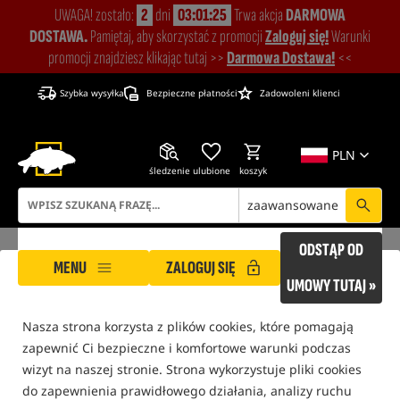
UWAGA! zostało:
2
dni
03:01:24
Trwa akcja
DARMOWA
DOSTAWA.
Pamiętaj, aby skorzystać z promocji
Zaloguj się!
Warunki
promocji znajdziesz klikając tutaj >>
Darmowa Dostawa!
<<
Szybka wysyłka
Bezpieczne płatności
Zadowoleni klienci
PLN
śledzenie
ulubione
koszyk
zaawansowane
ODSTĄP OD
MENU
ZALOGUJ SIĘ
ROCKWORLD dba o Twoją prywatność!
UMOWY TUTAJ »
Nasza strona korzysta z plików cookies, które pomagają
ROCKWORLD
Wędkarstwo Feederowe
Zestawy końcowe i akcesoria feederowe
zapewnić Ci bezpieczne i komfortowe warunki podczas
tylko produkty na
"naszym magazynie"
wizyt na naszej stronie. Strona wykorzystuje pliki cookies
do zapewnienia prawidłowego działania, analizy ruchu