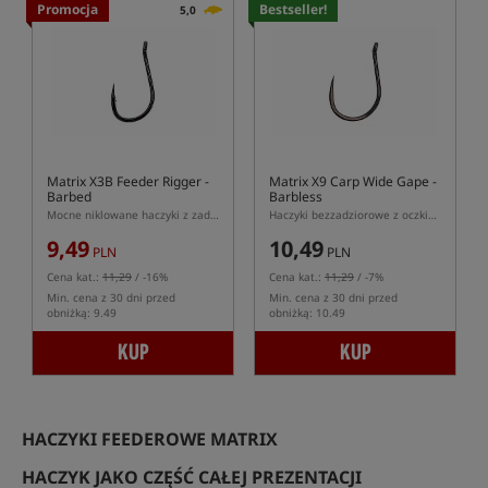
Promocja
Bestseller!
5,0
Matrix X3B Feeder Rigger -
Matrix X9 Carp Wide Gape -
Barbed
Barbless
Mocne niklowane haczyki z zadziorem i oczkiem
Haczyki bezzadziorowe z oczkiem
9,49
10,49
PLN
PLN
Cena kat.:
11,29
/ -16%
Cena kat.:
11,29
/ -7%
Min. cena z 30 dni przed
Min. cena z 30 dni przed
obniżką: 9.49
obniżką: 10.49
KUP
KUP
HACZYKI FEEDEROWE MATRIX
HACZYK JAKO CZĘŚĆ CAŁEJ PREZENTACJI