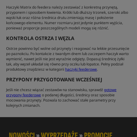
Haczyki Matrix do feedera należy zestawiać z konkretną przynętą,
przyponem i sposobem łowienia. Krótki lub dłuższy trzonek, szeroki albo
wąski łuk oraz różna średnica drutu zmieniają masę i położenie
końcowego elementu. Numer rozmiaru jest jedynie punktem wyjścia,
ponieważ proporcje poszczególnych modeli mogą się różnić.
KONTROLA OSTRZA I WĘZŁA
Ostrze powinno być wolne od przynęty i reagować na lekkie przesunięcie
po paznokciu. Po kontakcie z twardym dnem lub zaczepem haczyk warto
wymienić, nawet jeśli nie jest wyraźnie odgięty. Dopasuj średnicę żyłki
tak, aby węzeł układał się równo przy oczku lub łopatce. Pełny podział
produktowy znajdziesz w kategorii
haczyki feederowe
.
PRZYPONY PRZYGOTOWANE WCZEŚNIEJ
Jeśli nie chcesz wiązać zestawów na stanowisku, sprawdź
gotowe
przypony feederowe
o podanej długości, średnicy oraz sposobie
mocowania przynęty. Pozwala to zachować stałe parametry przy
kolejnych zmianach.
NOWOŚCI
»
WYPRZEDAŻE
»
PROMOCJE