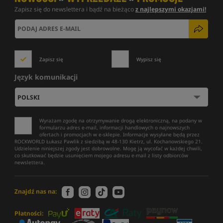
Zapisz się do newslettera i bądź na bieżąco
z najlepszymi okazjami!
Zapisz się
Wypisz się
Język komunikacji
Wyrażam zgodę na otrzymywanie drogą elektroniczną, na podany w
formularzu adres e-mail, informacji handlowych o najnowszych
ofertach i promocjach w e-sklepie. Informacje wysyłane będą przez
ROCKWORLD Łukasz Pawlik z siedzibą w 48-130 Kietrz, ul. Kochanowskiego 21.
Udzielenie niniejszej zgody jest dobrowolne. Mogę ją wycofać w każdej chwili,
co skutkować będzie usunięciem mojego adresu e-mail z listy odbiorców
newslettera.
Znajdź nas na:
Płatności: