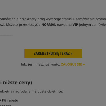
e zamówienie przekroczy próg wyższego statusu, zamówienie zosta
wi. Możesz przeskoczyć z
NORMAL
nawet na
VIP
jednym zamówie
_________
ZAREJESTRUJ SIĘ TERAZ »
lub, jeśli masz już konto:
ZALOGUJ SIĘ »
i niższe ceny)
kretna nagroda, a nie puste obietnice:
+1% rabatu
rabatu