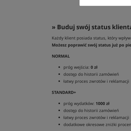
» Buduj swój status klient
Każdy klient posiada status, który wpły
Możesz poprawić swój status już po p
NORMAL
próg wejścia:
0 zł
dostęp do historii zamówień
łatwy proces zwrotów i reklamacji
STANDARD+
próg wydatków:
1000 zł
dostęp do historii zamówień
łatwy proces zwrotów i reklamacji
dodatkowe okresowe zniżki proce