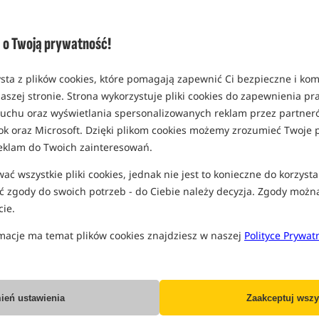
o Twoją prywatność!
sta z plików cookies, które pomagają zapewnić Ci bezpieczne i ko
aszej stronie. Strona wykorzystuje pliki cookies do zapewnienia p
 ruchu oraz wyświetlania spersonalizowanych reklam przez partneró
ok oraz Microsoft. Dzięki plikom cookies możemy zrozumieć Twoje p
eklam do Twoich zainteresowań.
ć wszystkie pliki cookies, jednak nie jest to konieczne do korzysta
 zgody do swoich potrzeb - do Ciebie należy decyzja. Zgody możn
KUPUJ. ZBIERAJ. AWANSUJ. OSZCZĘDZAJ WIĘCEJ.
ie.
macje ma temat plików cookies znajdziesz w naszej
Polityce Prywat
radza aktywnych klientów realnymi korzyściami: stałymi rabat
Coins oraz kodami rabatowymi.
Im częściej i mądrzej kupujesz – tym lepsze warunki otrzymujesz.
ień ustawienia
Zaakceptuj wszy