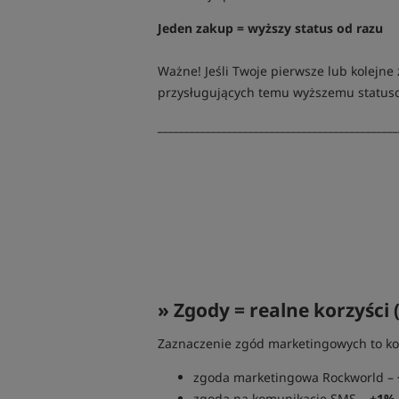
Jeden zakup = wyższy status od razu
Ważne! Jeśli Twoje pierwsze lub kolejn
przysługujących temu wyższemu statuso
_____________________________________________
» Zgody = realne korzyści (
Zaznaczenie zgód marketingowych to kon
zgoda marketingowa Rockworld –
zgoda na komunikację SMS –
+1% 