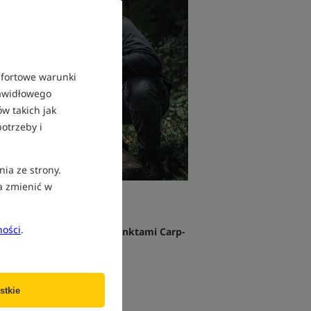
mfortowe warunki
rawidłowego
w takich jak
otrzeby i
nia ze strony.
a zmienić w
ności
.
ami, darmową dostawą, punktami Carp-
stkie