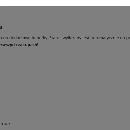
______________________________________________________
a
wa na dodatkowe benefity. Status wyliczany jest automatycznie na 
ierwszych zakupach!
ntowe