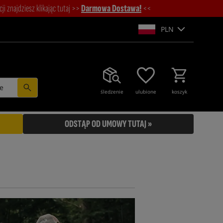
i znajdziesz klikając tutaj >>
Darmowa Dostawa!
<<
PLN
e
śledzenie
ulubione
koszyk
ODSTĄP OD UMOWY TUTAJ »