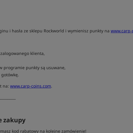
oginu i hasła ze sklepu Rockworld i wymienisz punkty na
www.carp-
zalogowanego klienta,
 w programie punkty są usuwane,
 gotówkę.
t na:
www.carp-coins.com
.
_________
e zakupy
ymasz kod rabatowy na kolejne zamówienie!