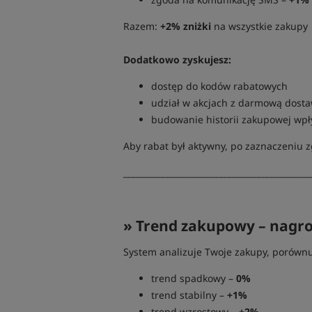
Razem:
+2% zniżki
na wszystkie zakupy
Dodatkowo zyskujesz:
dostęp do kodów rabatowych
udział w akcjach z darmową dost
budowanie historii zakupowej wpły
Aby rabat był aktywny, po zaznaczeniu 
_____________________________________________
» Trend zakupowy – nagro
System analizuje Twoje zakupy, porówn
trend spadkowy –
0%
trend stabilny –
+1%
trend wzrostowy –
+2%