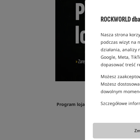
ROCKWORLD dba 
Nasza strona korzy
podczas wizyt na n
działania, analizy
Google, Meta, TikT
dopasować treść r
Możesz zaakceptowa
Możesz dostosować
dowolnym momenc
Szczegółowe infor
Program lojalnościowy Rockworld nag
Zm