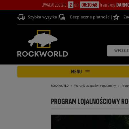
UWAGA! zostało:
2
dni
06:10:47
Trwa akcja
DARMO
Szybka wysyłka
|
Bezpieczne płatności
|
Za
MENU
ROCKWORLD
Warunki zakupów, regulaminy
Prog
PROGRAM LOJALNOŚCIOWY R