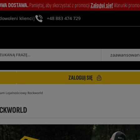
WA DOSTAWA.
Pamiętaj, aby skorzystać z promocji
Zaloguj się!
Warunki promocj
dowoleni klienci
|
+48 883 474 729
zaawansowan
ZALOGUJ SIĘ
ram Lojalnościowy Rockworld
OCKWORLD