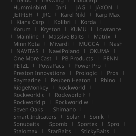
Haibo
Haswing
Holdcarp
Humminbird
Inni
JAG
JAXON
|
|
|
|
JETFISH
JRC
Karel Nikl
Karp Max
|
|
|
Kiana Carp
Kolibri
Korda
|
|
|
|
Korum
Kryston
KUMU
Lowrance
|
|
|
Mainline
Massive Baits
Matrix
|
|
|
|
Minn Kota
Mivardi
MUGGA
Nash
|
|
|
NAVITAS
NawiPoland
OKUMA
|
|
|
|
One More Cast
PB Products
PENN
|
|
|
PETZL
PowaPacs
Power Pro
|
|
|
Preston Innovations
Prologic
Pros
|
|
|
Raymarine
Reuben Heaton
Rhino
|
|
|
RidgeMonkey
Rockworld
|
|
Rockworld c
Rockworld ł
|
|
Rockworld p
Rockworld w
|
|
Seven Oaks
Shimano
|
|
Smart Indicators
Solar
Sonik
|
|
|
Sonubaits
Spomb
Sportex
Spro
|
|
|
|
Stalomax
StarBaits
StickyBaits
|
|
|