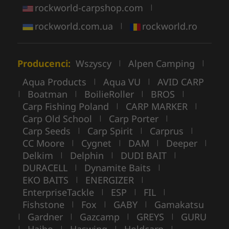
rockworld-carpshop.com
|
rockworld.com.ua
rockworld.ro
|
Producenci:
Wszyscy
Alpen Camping
|
|
Aqua Products
Aqua VU
AVID CARP
|
|
Boatman
BoilieRoller
BROS
|
|
|
|
Carp Fishing Poland
CARP MARKER
|
|
Carp Old School
Carp Porter
|
|
Carp Seeds
Carp Spirit
Carprus
|
|
|
CC Moore
Cygnet
DAM
Deeper
|
|
|
|
Delkim
Delphin
DUDI BAIT
|
|
|
DURACELL
Dynamite Baits
|
|
EKO BAITS
ENERGIZER
|
|
EnterpriseTackle
ESP
FIL
|
|
|
Fishstone
Fox
GABY
Gamakatsu
|
|
|
Gardner
Gazcamp
GREYS
GURU
|
|
|
|
|
|
|
|