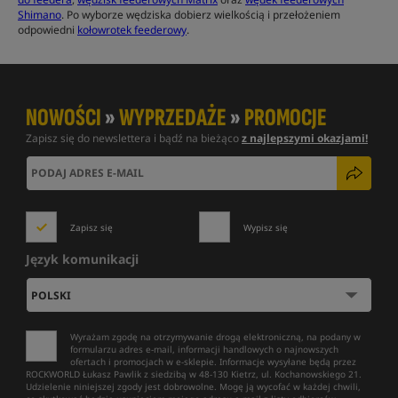
Shimano
. Po wyborze wędziska dobierz wielkością i przełożeniem
odpowiedni
kołowrotek feederowy
.
NOWOŚCI
»
WYPRZEDAŻE
»
PROMOCJE
Zapisz się do newslettera i bądź na bieżąco
z najlepszymi okazjami!
Zapisz się
Wypisz się
Język komunikacji
Wyrażam zgodę na otrzymywanie drogą elektroniczną, na podany w
formularzu adres e-mail, informacji handlowych o najnowszych
ofertach i promocjach w e-sklepie. Informacje wysyłane będą przez
ROCKWORLD Łukasz Pawlik z siedzibą w 48-130 Kietrz, ul. Kochanowskiego 21.
Udzielenie niniejszej zgody jest dobrowolne. Mogę ją wycofać w każdej chwili,