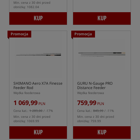
Min. cena z 30 dni przed
obniżką: 1082.04
KUP
KUP
Promocja
Promocja
SHIMANO Aero X7A Finesse
GURU N-Gauge PRO
Feeder Rod
Distance Feeder
Wędka feederowa
Wędka feederowa
1 069,99
759,99
PLN
PLN
Cena kat.:
1 289,00
/ -17%
Cena kat.:
849,99
/ -11%
Min. cena z 30 dni przed
Min. cena z 30 dni przed
obniżką: 1069.99
obniżką: 759.99
KUP
KUP