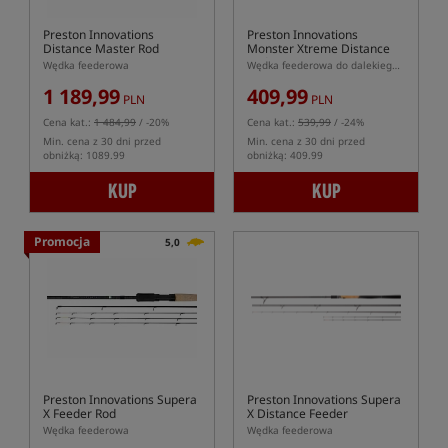
Preston Innovations
Preston Innovations
Distance Master Rod
Monster Xtreme Distance
Rod
Wędka feederowa
Wędka feederowa do dalekiego dystansu
1 189,99
409,99
PLN
PLN
Cena kat.:
1 484,99
/ -20%
Cena kat.:
539,99
/ -24%
Min. cena z 30 dni przed
Min. cena z 30 dni przed
obniżką: 1089.99
obniżką: 409.99
KUP
KUP
Promocja
5,0
Preston Innovations Supera
Preston Innovations Supera
X Feeder Rod
X Distance Feeder
Wędka feederowa
Wędka feederowa