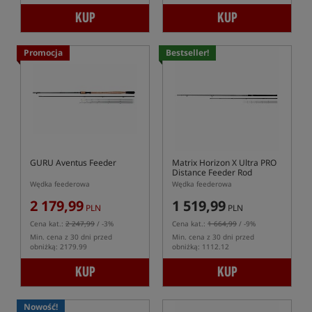
KUP
KUP
Promocja
Bestseller!
GURU Aventus Feeder
Matrix Horizon X Ultra PRO
Distance Feeder Rod
Wędka feederowa
Wędka feederowa
2 179,99
1 519,99
PLN
PLN
Cena kat.:
2 247,99
/ -3%
Cena kat.:
1 664,99
/ -9%
Min. cena z 30 dni przed
Min. cena z 30 dni przed
obniżką: 2179.99
obniżką: 1112.12
KUP
KUP
Nowość!