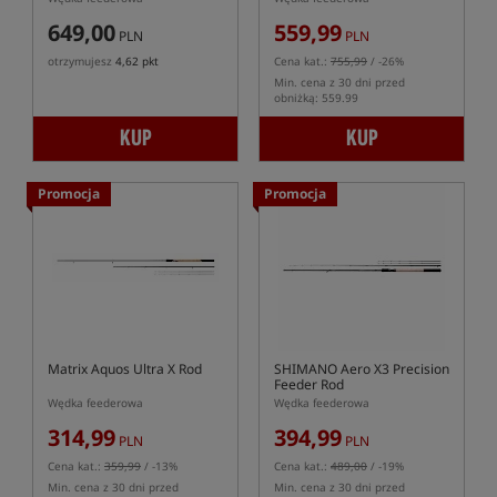
649,00
559,99
PLN
PLN
otrzymujesz
4,62 pkt
Cena kat.:
755,99
/ -26%
Min. cena z 30 dni przed
obniżką: 559.99
KUP
KUP
Promocja
Promocja
Matrix Aquos Ultra X Rod
SHIMANO Aero X3 Precision
Feeder Rod
Wędka feederowa
Wędka feederowa
314,99
394,99
PLN
PLN
Cena kat.:
359,99
/ -13%
Cena kat.:
489,00
/ -19%
Min. cena z 30 dni przed
Min. cena z 30 dni przed