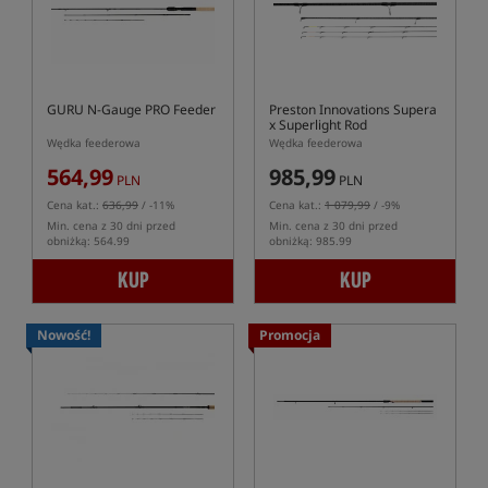
GURU N-Gauge PRO Feeder
Preston Innovations Supera
x Superlight Rod
Wędka feederowa
Wędka feederowa
564,99
985,99
PLN
PLN
Cena kat.:
636,99
/ -11%
Cena kat.:
1 079,99
/ -9%
Min. cena z 30 dni przed
Min. cena z 30 dni przed
obniżką: 564.99
obniżką: 985.99
KUP
KUP
Nowość!
Promocja