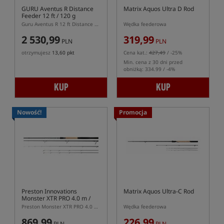
GURU Aventus R Distance
Matrix Aquos Ultra D Rod
Feeder 12 ft / 120 g
Guru Aventus R 12 ft Distance Feeder 120 g – wędka feederowa dalekiego zasięgu
Wędka feederowa
2 530,99
319,99
PLN
PLN
otrzymujesz
13,60 pkt
Cena kat.:
427,49
/ -25%
Min. cena z 30 dni przed
obniżką: 334.99 / -4%
KUP
KUP
Nowość!
Promocja
Preston Innovations
Matrix Aquos Ultra-C Rod
Monster XTR PRO 4.0 m /
200 g
- Wędka Feederowa
Preston Monster XTR PRO 4.0 m 200 g – mocna wędka feederowa do ekstremalnego dystansu
Wędka feederowa
869,99
226,99
PLN
PLN