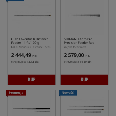
GURU Aventus R Distance
SHIMANO Aero Pro
Feeder 11 ft / 100 g
Precision Feeder Rod
GURU Aventus R Distance Feeder 11 ft 100 g – dwusekcyjna wędka feederowa 335 cm
Wędka feederowa
2 444,49
2 579,00
PLN
PLN
otrzymujesz
13,12 pkt
otrzymujesz
14,89 pkt
KUP
KUP
Promocja
Nowość!