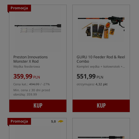
Promocja
Preston Innovations
GURU 10 Feeder Rod & Reel
Monster X Rod
Combo
Wędka feederowa
Komplet wędka + kołowrotek + akcesoria do Method Feeder
359,99
551,99
PLN
PLN
Cena kat.:
494,99
/ -27%
otrzymujesz
4,32 pkt
Min. cena z 30 dni przed
obniżką: 359.99
KUP
KUP
Promocja
5,0