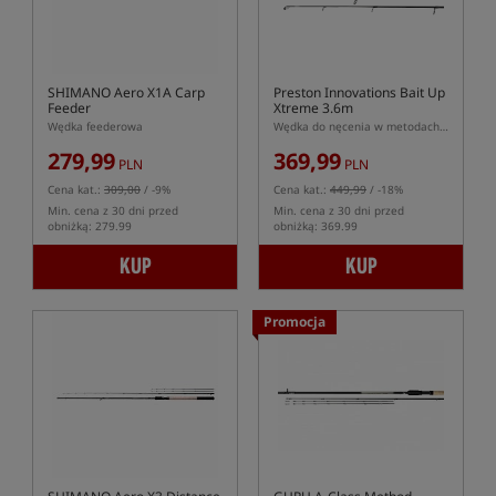
SHIMANO Aero X1A Carp
Preston Innovations Bait Up
Feeder
Xtreme 3.6m
Wędka feederowa
Wędka do nęcenia w metodach feederowych
279,99
369,99
PLN
PLN
Cena kat.:
309,00
/ -9%
Cena kat.:
449,99
/ -18%
Min. cena z 30 dni przed
Min. cena z 30 dni przed
obniżką: 279.99
obniżką: 369.99
KUP
KUP
Promocja