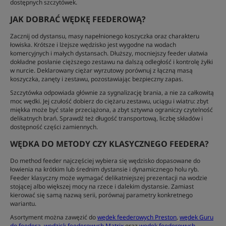
dostępnych szczytówek.
JAK DOBRAĆ WĘDKĘ FEEDEROWĄ?
Zacznij od dystansu, masy napełnionego koszyczka oraz charakteru
łowiska. Krótsze i lżejsze wędzisko jest wygodne na wodach
komercyjnych i małych dystansach. Dłuższy, mocniejszy feeder ułatwia
dokładne posłanie cięższego zestawu na dalszą odległość i kontrolę żyłki
w nurcie. Deklarowany ciężar wyrzutowy porównuj z łączną masą
koszyczka, zanęty i zestawu, pozostawiając bezpieczny zapas.
Szczytówka odpowiada głównie za sygnalizację brania, a nie za całkowitą
moc wędki. Jej czułość dobierz do ciężaru zestawu, uciągu i wiatru: zbyt
miękka może być stale przeciążona, a zbyt sztywna ograniczy czytelność
delikatnych brań. Sprawdź też długość transportową, liczbę składów i
dostępność części zamiennych.
WĘDKA DO METODY CZY KLASYCZNEGO FEEDERA?
Do method feeder najczęściej wybiera się wędzisko dopasowane do
łowienia na krótkim lub średnim dystansie i dynamicznego holu ryb.
Feeder klasyczny może wymagać delikatniejszej prezentacji na wodzie
stojącej albo większej mocy na rzece i dalekim dystansie. Zamiast
kierować się samą nazwą serii, porównaj parametry konkretnego
wariantu.
Asortyment można zawęzić do
wędek feederowych Preston
,
wędek Guru
do feedera
,
wędzisk feederowych Matrix
oraz
wędek feederowych