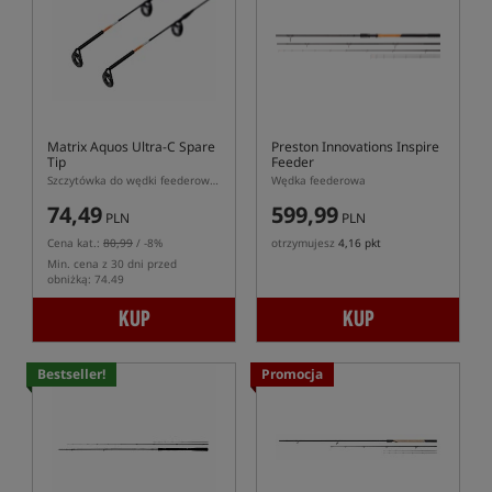
Matrix Aquos Ultra-C Spare
Preston Innovations Inspire
Tip
Feeder
Szczytówka do wędki feederowej Matrix Aquos Ultra-C
Wędka feederowa
74,49
599,99
PLN
PLN
Cena kat.:
80,99
/ -8%
otrzymujesz
4,16 pkt
Min. cena z 30 dni przed
obniżką: 74.49
KUP
KUP
Bestseller!
Promocja