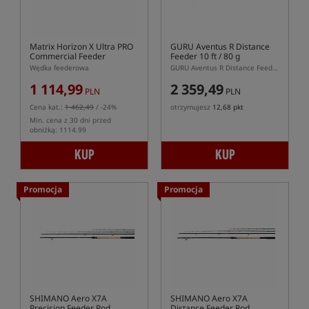
Matrix Horizon X Ultra PRO
GURU Aventus R Distance
Commercial Feeder
Feeder 10 ft / 80 g
Wędka feederowa
GURU Aventus R Distance Feeder 10 ft 80 g – dwusekcyjna wędka feederowa 305 cm
1 114,99
2 359,49
PLN
PLN
Cena kat.:
1 462,49
/ -24%
otrzymujesz
12,68 pkt
Min. cena z 30 dni przed
obniżką: 1114.99
KUP
KUP
Promocja
Promocja
SHIMANO Aero X7A
SHIMANO Aero X7A
Precision Feeder Rod
Distance Feeder Rod