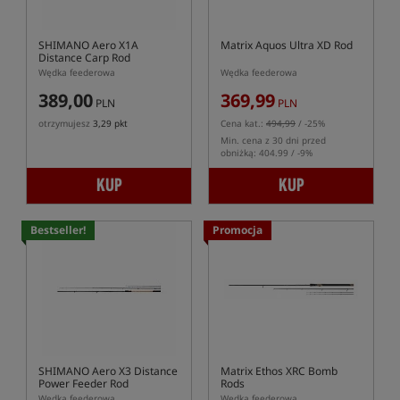
SHIMANO Aero X1A
Matrix Aquos Ultra XD Rod
Distance Carp Rod
Wędka feederowa
Wędka feederowa
389,00
369,99
PLN
PLN
otrzymujesz
3,29 pkt
Cena kat.:
494,99
/ -25%
Min. cena z 30 dni przed
obniżką: 404.99 / -9%
KUP
KUP
Bestseller!
Promocja
SHIMANO Aero X3 Distance
Matrix Ethos XRC Bomb
Power Feeder Rod
Rods
Wędka feederowa
Wędka feederowa