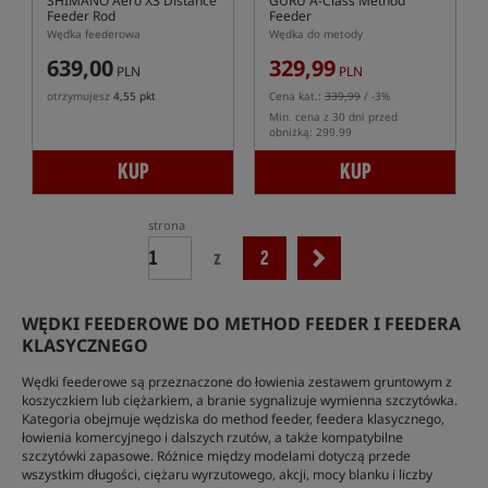
SHIMANO Aero X3 Distance
GURU A-Class Method
Feeder Rod
Feeder
Wędka feederowa
Wędka do metody
639,00
329,99
PLN
PLN
otrzymujesz
4,55 pkt
Cena kat.:
339,99
/ -3%
Min. cena z 30 dni przed
obniżką: 299.99
KUP
KUP
strona
z
2
WĘDKI FEEDEROWE DO METHOD FEEDER I FEEDERA
KLASYCZNEGO
Wędki feederowe są przeznaczone do łowienia zestawem gruntowym z
koszyczkiem lub ciężarkiem, a branie sygnalizuje wymienna szczytówka.
Kategoria obejmuje wędziska do method feeder, feedera klasycznego,
łowienia komercyjnego i dalszych rzutów, a także kompatybilne
szczytówki zapasowe. Różnice między modelami dotyczą przede
wszystkim długości, ciężaru wyrzutowego, akcji, mocy blanku i liczby