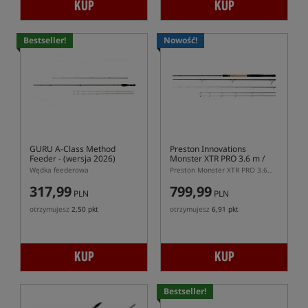
KUP
KUP
Bestseller!
Nowość!
GURU A-Class Method
Preston Innovations
Feeder
- (wersja 2026)
Monster XTR PRO 3.6 m /
175 g
- Wędka Feederowa
Wędka feederowa
Preston Monster XTR PRO 3.6m / 175g – mocna wędka feederowa do dalekich rzutów
317,99
799,99
PLN
PLN
otrzymujesz
2,50 pkt
otrzymujesz
6,91 pkt
KUP
KUP
Bestseller!