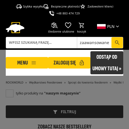
Szybka wysyłka
Bezpieczne płatności
Zadowoleni klienci
+48 883 474 729
PLN
śledzenie
ulubione
koszyk
zaawansowane
ODSTĄP OD
MENU
ZALOGUJ SIĘ
UMOWY TUTAJ »
ROCKWORLD
Wędkarstwo Feederowe
Sprzęt do łowienia feederem
Wędki Fee
tylko produkty na
"naszym magazynie"
FILTRUJ
ZOBACZ NASZE BESTSELLERY