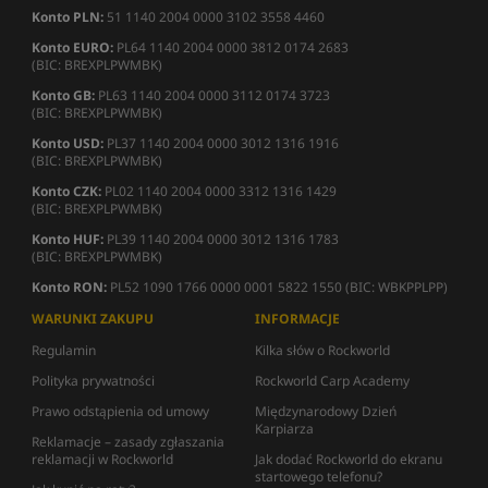
Konto PLN:
51 1140 2004 0000 3102 3558 4460
Konto EURO:
PL64 1140 2004 0000 3812 0174 2683
(BIC: BREXPLPWMBK)
Konto GB:
PL63 1140 2004 0000 3112 0174 3723
(BIC: BREXPLPWMBK)
Konto USD:
PL37 1140 2004 0000 3012 1316 1916
(BIC: BREXPLPWMBK)
Konto CZK:
PL02 1140 2004 0000 3312 1316 1429
(BIC: BREXPLPWMBK)
Konto HUF:
PL39 1140 2004 0000 3012 1316 1783
(BIC: BREXPLPWMBK)
Konto RON:
PL52 1090 1766 0000 0001 5822 1550 (BIC: WBKPPLPP)
WARUNKI ZAKUPU
INFORMACJE
Regulamin
Kilka słów o Rockworld
Polityka prywatności
Rockworld Carp Academy
Prawo odstąpienia od umowy
Międzynarodowy Dzień
Karpiarza
Reklamacje – zasady zgłaszania
reklamacji w Rockworld
Jak dodać Rockworld do ekranu
startowego telefonu?