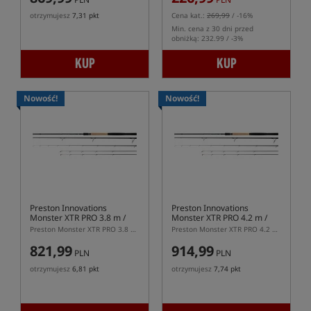
otrzymujesz
7,31 pkt
Cena kat.:
269,99
/ -16%
Min. cena z 30 dni przed
obniżką: 232.99 / -3%
KUP
KUP
Nowość!
Nowość!
Preston Innovations
Preston Innovations
Monster XTR PRO 3.8 m /
Monster XTR PRO 4.2 m /
175 g
- Wędka Feederowa
225 g
- Wędka Feederowa
Preston Monster XTR PRO 3.8 m 175 g – uniwersalna wędka feederowa do dużych koszyków feederowych
Preston Monster XTR PRO 4.2 m 225 g – najmocniejsza wędka feederowa do ekstremalnego dystansu
821,99
914,99
PLN
PLN
otrzymujesz
6,81 pkt
otrzymujesz
7,74 pkt