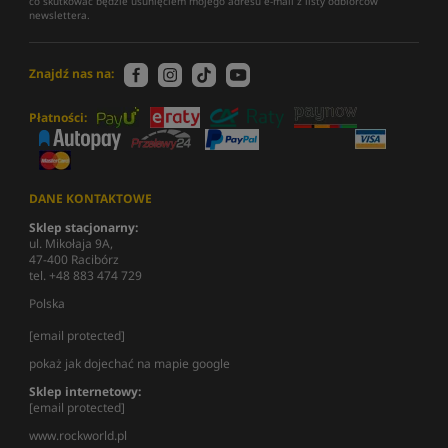
co skutkować będzie usunięciem mojego adresu e-mail z listy odbiorców
newslettera.
Znajdź nas na:
Płatności:
DANE KONTAKTOWE
Sklep stacjonarny:
ul. Mikołaja 9A,
47-400 Racibórz
tel. +48 883 474 729
Polska
[email protected]
pokaż jak dojechać na mapie google
Sklep internetowy:
[email protected]
www.rockworld.pl