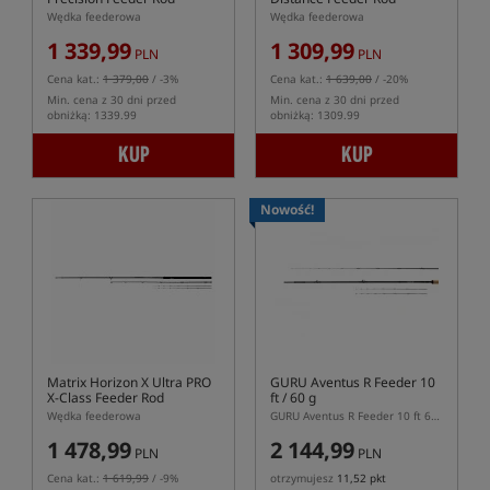
Wędka feederowa
Wędka feederowa
1 339,99
1 309,99
PLN
PLN
Cena kat.:
1 379,00
/ -3%
Cena kat.:
1 639,00
/ -20%
Min. cena z 30 dni przed
Min. cena z 30 dni przed
obniżką: 1339.99
obniżką: 1309.99
KUP
KUP
Nowość!
Matrix Horizon X Ultra PRO
GURU Aventus R Feeder 10
X-Class Feeder Rod
ft / 60 g
Wędka feederowa
GURU Aventus R Feeder 10 ft 60 g – dwusekcyjna wędka feederowa 305 cm
1 478,99
2 144,99
PLN
PLN
Cena kat.:
1 619,99
/ -9%
otrzymujesz
11,52 pkt