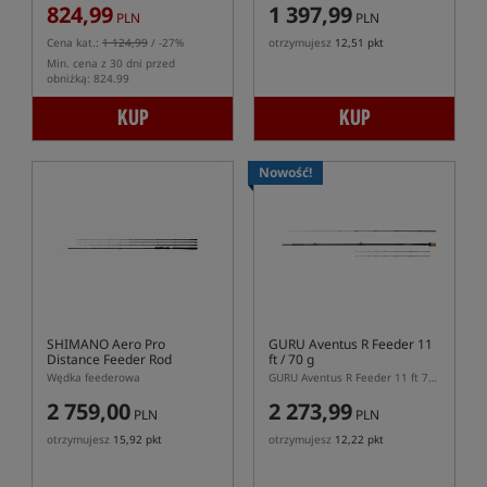
824,99
1 397,99
PLN
PLN
Cena kat.:
1 124,99
/ -27%
otrzymujesz
12,51 pkt
Min. cena z 30 dni przed
obniżką: 824.99
KUP
KUP
Nowość!
SHIMANO Aero Pro
GURU Aventus R Feeder 11
Distance Feeder Rod
ft / 70 g
Wędka feederowa
GURU Aventus R Feeder 11 ft 70 g – dwusekcyjna wędka feederowa 335 cm
2 759,00
2 273,99
PLN
PLN
otrzymujesz
15,92 pkt
otrzymujesz
12,22 pkt