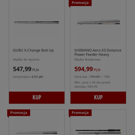
Promocja
GURU X-Change Bait Up
SHIMANO Aero X3 Distance
Power Feeder Heavy
Wędka do nęcenia
Wędka feederowa
547,99
594,99
PLN
PLN
otrzymujesz
4,03 pkt
Cena kat.:
739,00
/ -19%
Min. cena z 30 dni przed
obniżką: 594.99
KUP
KUP
Promocja
Promocja