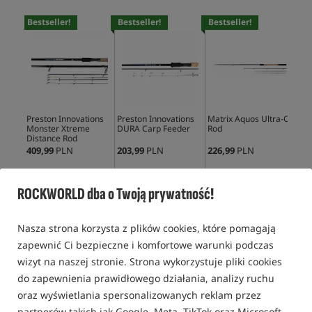
Bestseller!
Bestseller!
Bestseller!
Bes
Preston Innovations
Preston Innovations
Matrix Aquos Ultra-C
Pre
Monster Xtreme
DURA Carp Feeder
Rod
Mon
Distance Rod
409,99
PLN
203,99
PLN
226,99
PLN
359
KUP
KUP
KUP
ROCKWORLD dba o Twoją prywatność!
Nasza strona korzysta z plików cookies, które pomagają
WĘDKI FEEDEROWE
zapewnić Ci bezpieczne i komfortowe warunki podczas
wizyt na naszej stronie. Strona wykorzystuje pliki cookies
do zapewnienia prawidłowego działania, analizy ruchu
Promocja
Promocja
5,0
oraz wyświetlania spersonalizowanych reklam przez
partnerów takich jak Google, Meta, TikTok oraz Microsoft.