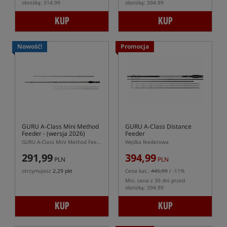
obniżką: 314.99
obniżką: 394.99
KUP
KUP
Nowość!
Promocja
GURU A-Class Mini Method
GURU A-Class Distance
Feeder
- (wersja 2026)
Feeder
GURU A-Class Mini Method Feeder – krótka wędka do Feeder Bomb
Wędka feederowa
291,99
394,99
PLN
PLN
otrzymujesz
2,29 pkt
Cena kat.:
445,99
/ -11%
Min. cena z 30 dni przed
obniżką: 394.99
KUP
KUP