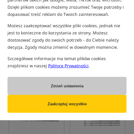
Dzięki plikom cookies możemy zrozumieć Twoje potrzeby i
dopasować treść reklam do Twoich zainteresowań.
Możesz zaakceptować wszystkie pliki cookies, jednak nie
jest to konieczne do korzystania ze strony. Możesz
Preston Innovations Supera
Preston Innovations DURA
SL Rod
Carp Feeder
dostosować zgody do swoich potrzeb - do Ciebie należy
Wędka feederowa
Wędka feederowa
decyzja. Zgody można zmienić w dowolnym momencie.
729,99
203,99
PLN
PLN
Szczegółowe informacje ma temat plików cookies
Cena kat.:
885,99
/ -18%
Cena kat.:
269,99
/ -24%
znajdziesz w naszej
Polityce Prywatności
.
Min. cena z 30 dni przed
Min. cena z 30 dni przed
obniżką: 729.99
obniżką: 203.99
KUP
KUP
Zmień ustawienia
Promocja
Promocja
5,0
Zaakceptuj wszystkie