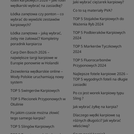
foteli karpiowych 2026 – jaki fotel
Jaki wybrać ciężarek karpiowy?
wędkarski wybrać na zasiadkę?
Co to są materiały PVA?
Łódka zanętowa czy ponton – co
TOP 5 Stojaków Karpiowych do
wybrać do wywózki zestawów
Ważenia Ryb 2024
karpiowych?
TOP 5 Podbieraków Karpiowych
Łódka zanętowa – jaką wybrać,
2024
żeby nie żałować? Kompletny
poradnik karpiarza
TOP 5 Markerów Tyczkowych
2024
Carp Den Bosch 2026 –
największe targi karpiowe w
TOP 5 Fluorocarbonów
Europie ponownie w Holandii
Przyponowych 2024
Zezwolenia wędkarskie online –
Najlepsze fotele karpiowe 2026 –
Wody Polskie uruchamiają nowy
TOP 5 wygodnych foteli na długie
system
zasiadki
TOP 5 Swingerów Karpiowych
Po co jest worek karpiowy typu
Sling ?
TOP 5 Plecionek Przyponowych w
Otulinie
Jak wybrać żyłkę na karpia?
Po jakim czasie można złowić
Dlaczego wędki karpiowe są
tego samego karpia?
różnych długości? Jak wybrać
właściwą?
TOP 5 Slingów Karpiowych