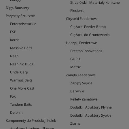
Strzałówki i Materiały Koniczne
Dipy, Boostery
Plecionki
Przynęty Sztuczne
Ciężarki Feederowe
Enterprisetackle
Ciężarki Feeder Bomb
ESP
Ciężarki do Gruntowania
Korda
Haczyki Feederowe
Massive Baits
Preston Innovations
Nash
GURU
Nash Zig Bugs
Matrix
UnderCarp
Zanęty Feederowe
Warmuz Baits
Zanęty Sypkie
One More Cast
Barwniki
Fox
Pellety Zanętowe
Tandem Baits
Dodatki i Atraktory Płynne
Delphin
Dodatki i Atraktory Sypkie
Komponenty do Produkcji Kulek
Ziarna
Atraktory karpiowe, Flavory