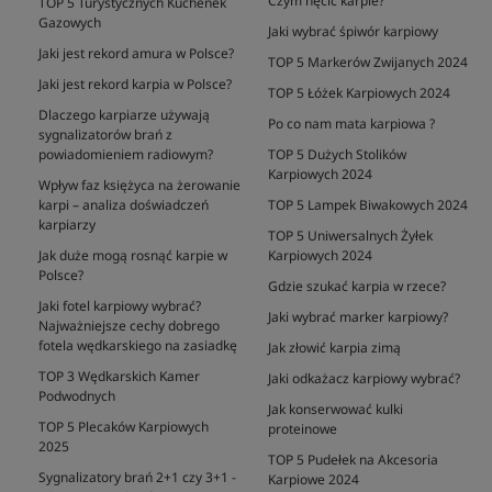
Czym nęcić karpie?
TOP 5 Turystycznych Kuchenek
Gazowych
Jaki wybrać śpiwór karpiowy
Jaki jest rekord amura w Polsce?
TOP 5 Markerów Zwijanych 2024
Jaki jest rekord karpia w Polsce?
TOP 5 Łóżek Karpiowych 2024
Dlaczego karpiarze używają
Po co nam mata karpiowa ?
sygnalizatorów brań z
powiadomieniem radiowym?
TOP 5 Dużych Stolików
Karpiowych 2024
Wpływ faz księżyca na żerowanie
karpi – analiza doświadczeń
TOP 5 Lampek Biwakowych 2024
karpiarzy
TOP 5 Uniwersalnych Żyłek
Jak duże mogą rosnąć karpie w
Karpiowych 2024
Polsce?
Gdzie szukać karpia w rzece?
Jaki fotel karpiowy wybrać?
Jaki wybrać marker karpiowy?
Najważniejsze cechy dobrego
fotela wędkarskiego na zasiadkę
Jak złowić karpia zimą
TOP 3 Wędkarskich Kamer
Jaki odkażacz karpiowy wybrać?
Podwodnych
Jak konserwować kulki
TOP 5 Plecaków Karpiowych
proteinowe
2025
TOP 5 Pudełek na Akcesoria
Sygnalizatory brań 2+1 czy 3+1 -
Karpiowe 2024