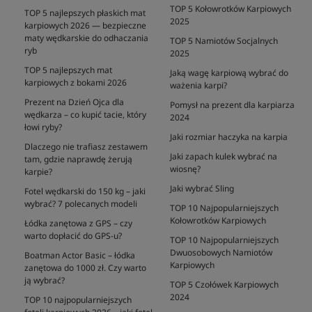
TOP 5 Kołowrotków Karpiowych
TOP 5 najlepszych płaskich mat
2025
karpiowych 2026 — bezpieczne
maty wędkarskie do odhaczania
TOP 5 Namiotów Socjalnych
ryb
2025
TOP 5 najlepszych mat
Jaką wagę karpiową wybrać do
karpiowych z bokami 2026
ważenia karpi?
Prezent na Dzień Ojca dla
Pomysł na prezent dla karpiarza
wędkarza – co kupić tacie, który
2024
łowi ryby?
Jaki rozmiar haczyka na karpia
Dlaczego nie trafiasz zestawem
Jaki zapach kulek wybrać na
tam, gdzie naprawdę żerują
wiosnę?
karpie?
Jaki wybrać Sling
Fotel wędkarski do 150 kg – jaki
wybrać? 7 polecanych modeli
TOP 10 Najpopularniejszych
Kołowrotków Karpiowych
Łódka zanętowa z GPS – czy
warto dopłacić do GPS-u?
TOP 10 Najpopularniejszych
Dwuosobowych Namiotów
Boatman Actor Basic – łódka
Karpiowych
zanętowa do 1000 zł. Czy warto
ją wybrać?
TOP 5 Czołówek Karpiowych
2024
TOP 10 najpopularniejszych