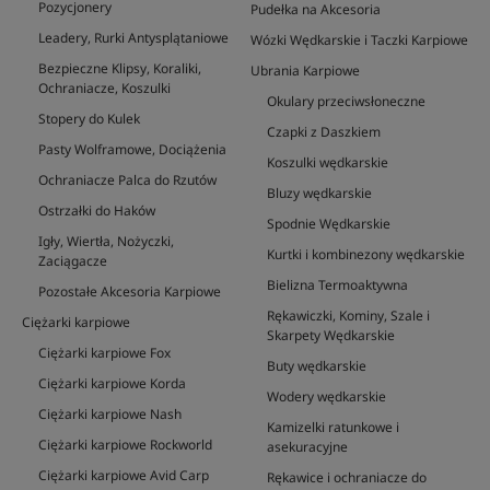
Pozycjonery
Pudełka na Akcesoria
Leadery, Rurki Antysplątaniowe
Wózki Wędkarskie i Taczki Karpiowe
Bezpieczne Klipsy, Koraliki,
Ubrania Karpiowe
Ochraniacze, Koszulki
Okulary przeciwsłoneczne
Stopery do Kulek
Czapki z Daszkiem
Pasty Wolframowe, Dociążenia
Koszulki wędkarskie
Ochraniacze Palca do Rzutów
Bluzy wędkarskie
Ostrzałki do Haków
Spodnie Wędkarskie
Igły, Wiertła, Nożyczki,
Kurtki i kombinezony wędkarskie
Zaciągacze
Bielizna Termoaktywna
Pozostałe Akcesoria Karpiowe
Rękawiczki, Kominy, Szale i
Ciężarki karpiowe
Skarpety Wędkarskie
Ciężarki karpiowe Fox
Buty wędkarskie
Ciężarki karpiowe Korda
Wodery wędkarskie
Ciężarki karpiowe Nash
Kamizelki ratunkowe i
Ciężarki karpiowe Rockworld
asekuracyjne
Ciężarki karpiowe Avid Carp
Rękawice i ochraniacze do