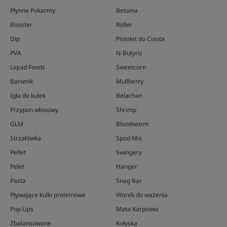
Płynne Pokarmy
Betaina
Booster
Roller
Dip
Pistolet do Ciasta
PVA
N-Butyric
Liquid Foods
Sweetcorn
Barwnik
Mullberry
Igła do kulek
Belachan
Przypon włosowy
Shrimp
GLM
Bloodworm
Strzałówka
Spod Mix
Pellet
Swingery
Pelet
Hanger
Pasta
Snag Bar
Pływające kulki proteinowe
Worek do ważenia
Pop Ups
Mata Karpiowa
Zbalansowane
Kołyska