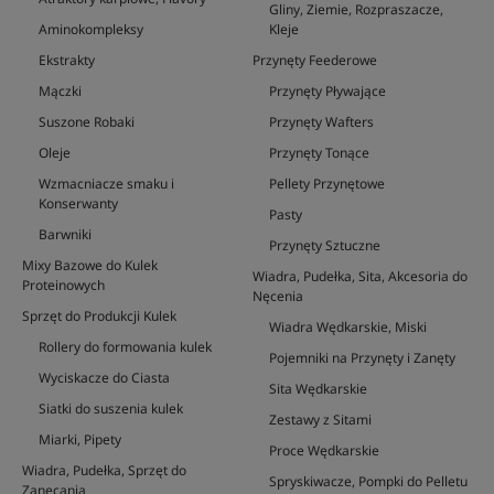
Gliny, Ziemie, Rozpraszacze,
Aminokompleksy
Kleje
Ekstrakty
Przynęty Feederowe
Mączki
Przynęty Pływające
Suszone Robaki
Przynęty Wafters
Oleje
Przynęty Tonące
Wzmacniacze smaku i
Pellety Przynętowe
Konserwanty
Pasty
Barwniki
Przynęty Sztuczne
Mixy Bazowe do Kulek
Wiadra, Pudełka, Sita, Akcesoria do
Proteinowych
Nęcenia
Sprzęt do Produkcji Kulek
Wiadra Wędkarskie, Miski
Rollery do formowania kulek
Pojemniki na Przynęty i Zanęty
Wyciskacze do Ciasta
Sita Wędkarskie
Siatki do suszenia kulek
Zestawy z Sitami
Miarki, Pipety
Proce Wędkarskie
Wiadra, Pudełka, Sprzęt do
Spryskiwacze, Pompki do Pelletu
Zanęcania