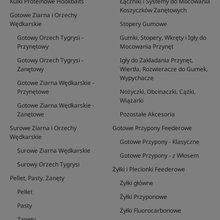
Kulki Proteinowe Hookbaits
Łączniki i Systemy do Mocowania
Koszyczków Zanętowych
Gotowe Ziarna i Orzechy
Wędkarskie
Stopery Gumowe
Gotowy Orzech Tygrysi -
Gumki, Stopery, Wkręty i Igły do
Przynętowy
Mocowania Przynęt
Gotowy Orzech Tygrysi -
Igły do Zakładania Przynęt,
Zanętowy
Wiertła, Rozwieracze do Gumek,
Wypychacze
Gotowe Ziarna Wędkarskie -
Przynętowe
Nożyczki, Obcinaczki, Cążki,
Wiązarki
Gotowe Ziarna Wędkarskie -
Zanętowe
Pozostałe Akcesoria
Surowe Ziarna i Orzechy
Gotowe Przypony Feederowe
Wędkarskie
Gotowe Przypony - Klasyczne
Surowe Ziarna Wędkarskie
Gotowe Przypony - z Włosem
Surowy Orzech Tygrysi
Żyłki i Plecionki Feederowe
Pellet, Pasty, Zanęty
Żyłki główne
Pellet
Żyłki Przyponowe
Pasty
Żyłki Fluorocarbonowe
Zanęty