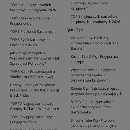
Dlaczego używać maty
TOP 5 najlepszych wędek
karpiowej?
karpiowych do nęcenia 2026
TOP 5 najlepszych namiotów
TOP 5 Miękkich Plecionek
karpiowych 1-osobowych 2026
Przyponowych
Quick Tips
TOP 5 Plecionek Karpiowych
Cranked Blow Back Rig -
TOP 5 Żyłek Karpiowych do
Uniwersalny przypon Adriana
Łowienia z Rzutu
Barona
Jak Zacząć Przygodę z
Kevlar Slip D-Rig - Przypon na
Wędkarstwem Karpiowym - Jaki
zaczepy
Sprzęt jest Potrzebny?
Węzeł bez węzła - Klasyczny
TOP 5 Kulek Proteinowych o
przypon stosowany w
Słodkiej Nucie Zapachowej
wędkarstwie karpiowym
Czorny Piontek w Rockworld –
Ronnie Rig - Najskuteczniejszy
Prawdziwe PROMOCJE z okazji
przypon do przynęt pływających
Black Friday!
SLIP D-Rig – Uniwersalny i
TOP 10 Najpopularniejszych
skuteczny przypon Rafała
Gotowych Ziaren Wędkarskich
Bartkowiaka
TOP 10 Najpopularniejszych
Silicone Tube Rig - Przypon
Przynęt Wafters
idealny do przynęt tonących