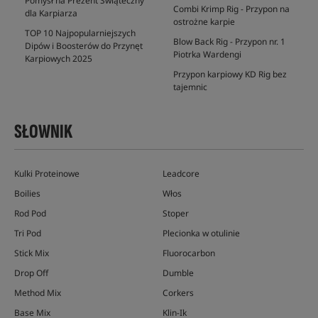
Pomysł na Prezent Świąteczny
Combi Krimp Rig - Przypon na
dla Karpiarza
ostrożne karpie
TOP 10 Najpopularniejszych
Blow Back Rig - Przypon nr. 1
Dipów i Boosterów do Przynęt
Piotrka Wardengi
Karpiowych 2025
Przypon karpiowy KD Rig bez
tajemnic
SŁOWNIK
Kulki Proteinowe
Leadcore
Boilies
Włos
Rod Pod
Stoper
Tri Pod
Plecionka w otulinie
Stick Mix
Fluorocarbon
Drop Off
Dumble
Method Mix
Corkers
Base Mix
Klin-Ik