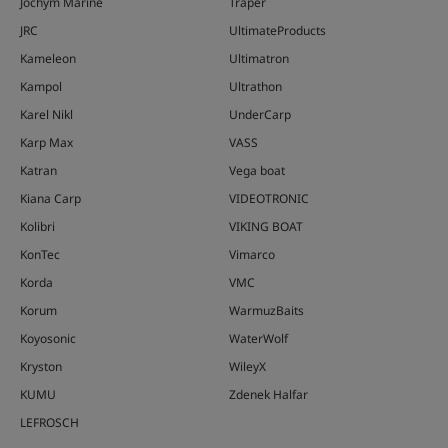
Jochym Marine
Traper
JRC
UltimateProducts
Kameleon
Ultimatron
Kampol
Ultrathon
Karel Nikl
UnderCarp
Karp Max
VASS
Katran
Vega boat
Kiana Carp
VIDEOTRONIC
Kolibri
VIKING BOAT
KonTec
Vimarco
Korda
VMC
Korum
WarmuzBaits
Koyosonic
WaterWolf
Kryston
WileyX
KUMU
Zdenek Halfar
LEFROSCH