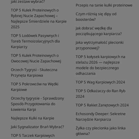
jaki zestaw wybrać?
Przepis na tanie kulki proteinowe
TOP 5 Kulek Proteinowych o
Czym różnią się dipy od
Rybnej Nucie Zapachowej –
boosterów?
Najlepsze Śmierdziele na Karpie
2025
Jak dobrać wędkę dla
początkującego karpiarza?
TOP 5 Lodówek Pasywnych i
Toreb Termoizolacyjnych dla
Jaka wytrzymałość plecionki
Karpiarzy
przyponowej?
TOP 5 Kulek Proteinowych o
TOP 5 kołysek karpiowych na
Owocowej Nucie Zapachowej
stelażu 2026 — najlepsze
modele do bezpiecznego
Orzech Tygrysi - Skuteczna
odhaczania
Przynęta Karpiowa
TOP 5 Wag Karpiowych 2024
TOP 5 Pokrowców na Wędki
Karpiowe
TOP 5 Odkażaczy do Ran Ryb
2024
Orzechy tygrysie - Sprawdzony
Sposób Przygotowania do
TOP 5 Rakiet Zanętowych 2024
Łowienia Karpi
Echosondy Deeper: Sekretne
Najlepsze Kulki na Karpie
Narzędzie Karpiarza
Jaki Sygnalizator Brań Wybrać?
Żyłka czy plecionka jako linka
główna?
TOP 5 Taczek Karpiowych