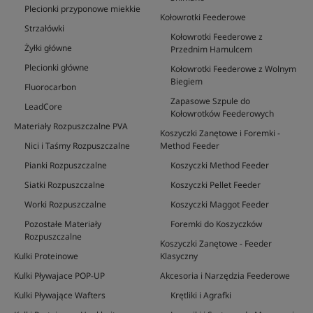
Plecionki przyponowe miekkie
Kołowrotki Feederowe
Strzałówki
Kołowrotki Feederowe z
Żyłki główne
Przednim Hamulcem
Plecionki główne
Kołowrotki Feederowe z Wolnym
Biegiem
Fluorocarbon
Zapasowe Szpule do
LeadCore
Kołowrotków Feederowych
Materiały Rozpuszczalne PVA
Koszyczki Zanętowe i Foremki -
Nici i Taśmy Rozpuszczalne
Method Feeder
Pianki Rozpuszczalne
Koszyczki Method Feeder
Siatki Rozpuszczalne
Koszyczki Pellet Feeder
Worki Rozpuszczalne
Koszyczki Maggot Feeder
Pozostałe Materiały
Foremki do Koszyczków
Rozpuszczalne
Koszyczki Zanętowe - Feeder
Kulki Proteinowe
Klasyczny
Kulki Pływajace POP-UP
Akcesoria i Narzędzia Feederowe
Kulki Pływające Wafters
Krętliki i Agrafki