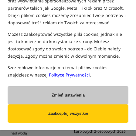
TOP 10 Najpopularniejszych
oraz wyświetlania spersonalizowanych reklam przez
Program Lojalnościowy
Sygnalizatorów Brań z Centralką
partnerów takich jak Google, Meta, TikTok oraz Microsoft.
Rockworld
2025
Dzięki plikom cookies możemy zrozumieć Twoje potrzeby i
Weekend z Darmową Dostawą
TOP 3 Elektronicznych
dopasować treść reklam do Twoich zainteresowań.
Sygnalizatorów Brań 2025
Jak dodać Rockworld do ekranu
startowego telefonu?
TOP 5 Rod Podów 2025
Możesz zaakceptować wszystkie pliki cookies, jednak nie
FAQ
jest to konieczne do korzystania ze strony. Możesz
TOP 5 Pompowanych Mat
Karpiowych 2025
dostosować zgody do swoich potrzeb - do Ciebie należy
Kontakt
decyzja. Zgody można zmienić w dowolnym momencie.
Najlepsze łódki zanętowe 2026:
Praca w ROCKWORLD
Poznaj Top 5 modeli na ten
Mapa strony
sezon
Szczegółowe informacje ma temat plików cookies
znajdziesz w naszej
Polityce Prywatności
.
Blog
TOP 5 Sleepsystemów 2025
Trakker Gazebo PRO XL i XXL –
TOP 5 najlepszych wędek
nowe namioty socjalne na 2026
karpiowych do rzutu 2026
rok
Zmień ustawienia
TOP 5 najlepszych uniwersalnych
Nowości Trakker 2026 –
wędek karpiowych 2026
najważniejsze premiery
TOP 5 najlepszych wędek
produktowe
Zaakceptuj wszystkie
karpiowych do wywózki 2026
Co to jest wędkarstwo? Spokój,
TOP 5 najlepszych namiotów
natura i pasja, która zaczyna się
karpiowych 2-osobowych 2026
nad wodą