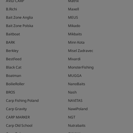
AVID CARP
Matrix
B.Richi
Maxell
Bait Zone Anglia
MEUS
Bait Zone Polska
Mikado
Baitboat
Mikbaits
BARK
Minn Kota
Berkley
Misel Zadravec
BestFeed
Mivardi
Black Cat
MonsterFishing
Boatman
MUGGA
BoilieRoller
NanoBaits
BROS
Nash
Carp Fishing Poland
NAVITAS
Carp Gravity
NawiPoland
CARP MARKER
NGT
Carp Old School
Nutrabaits