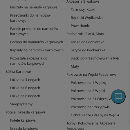
Akcesoria Biwakowe
Narzuty na namioty karpiowe
Termosy, Kubki
Przedsionki do namiotów
Ręczniki Wędkarskie
karpiowych
Powerbanki
Panele przednie do namiotów
karpiowych
Podbieraki, Siatki, Maty
Podłogi do namiotów karpiowych
Kosze do Podbieraka
Kapsuły do namiotów karpiowych
Sztyce do Podbieraka
Pozostałe akcesoria do
Siatki do Przechowywania Ryb
namiotów karpiowych
Maty
Łóżka Karpiowe
Pokrowce na Wędki Feederowe
Łóżka na 4 nogach
Pokrowce na 1 Wędkę
Łóżka na 6 nogach
Pokrowce na 2 Wędki
Łóżka na 8 nogach
Pokrowce na 3 i Więcej Wędek
Sleepsystemy
Pokrowce na Szczytówki
Fotele i krzesła karpiowe
Ochraniacze i Rzepy na Wędki
Fotele karpiowe
Torby i Pokrowce na Akcesoria
Krzesła karpiowe
Feederowe