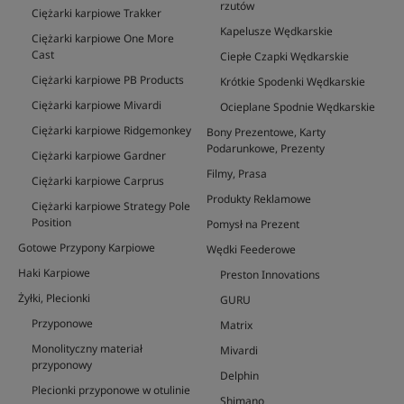
rzutów
Ciężarki karpiowe Trakker
Kapelusze Wędkarskie
Ciężarki karpiowe One More
Cast
Ciepłe Czapki Wędkarskie
Ciężarki karpiowe PB Products
Krótkie Spodenki Wędkarskie
Ciężarki karpiowe Mivardi
Ocieplane Spodnie Wędkarskie
Ciężarki karpiowe Ridgemonkey
Bony Prezentowe, Karty
Podarunkowe, Prezenty
Ciężarki karpiowe Gardner
Filmy, Prasa
Ciężarki karpiowe Carprus
Produkty Reklamowe
Ciężarki karpiowe Strategy Pole
Position
Pomysł na Prezent
Gotowe Przypony Karpiowe
Wędki Feederowe
Haki Karpiowe
Preston Innovations
Żyłki, Plecionki
GURU
Przyponowe
Matrix
Monolityczny materiał
Mivardi
przyponowy
Delphin
Plecionki przyponowe w otulinie
Shimano