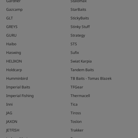
Gardner
Stalomax
Gazcamp
StarBaits
GLT
StickyBaits
GREYS
Stinky Stuff
GURU
Strategy
Haibo
STS
Haswing
Sufix
HELIKON
Swiat Karpia
Holdcarp
Tandem Baits
Humminbird
TB Baits - Tomas Blazek
Imperial Baits
TFGear
Imperial Fishing
Thermacell
Inni
Tica
JAG
Tiross
JAXON
Toslon
JETFISH
Trakker