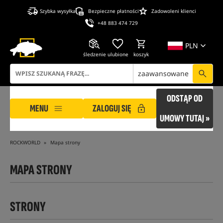
Szybka wysyłka
Bezpieczne płatności
Zadowoleni klienci
+48 883 474 729
PLN
śledzenie
ulubione
koszyk
zaawansowane
ODSTĄP OD
MENU
ZALOGUJ SIĘ
UMOWY TUTAJ »
ROCKWORLD
Mapa strony
MAPA STRONY
STRONY