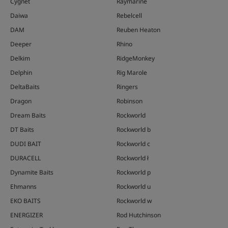
Cygnet
Raymarine
Daiwa
Rebelcell
DAM
Reuben Heaton
Deeper
Rhino
Delkim
RidgeMonkey
Delphin
Rig Marole
DeltaBaits
Ringers
Dragon
Robinson
Dream Baits
Rockworld
DT Baits
Rockworld b
DUDI BAIT
Rockworld c
DURACELL
Rockworld ł
Dynamite Baits
Rockworld p
Ehmanns
Rockworld u
EKO BAITS
Rockworld w
ENERGIZER
Rod Hutchinson