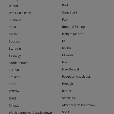
Bark
Raptor
Carp Spirit
Rod Hutchinson
Fox
Shimano
Imperial Fishing
Sonik
Jochym Marine
SPOMB
JRC
Sportex
Kolibri
Starbaits
Mivardi
Strategy
Nash
Tandem Baits
NawiPoland
TFGear
Poseidon Angelsport
Trakker
Prologic
Spro
Raptor
KORDA
Starbaits
DAM
Akcesoria do Pontonów
Mikado
Sonik
Wędki Karpiowe Dwuskładowe