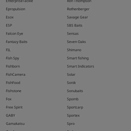
EnterpriseTackle
Ron Thompson
Epropulsion
Rothenberger
Esox
Savage Gear
ESP
SBS Baits
Falcon Eye
Sensas
Fantazy Baits
Seven Oaks
FIL
Shimano
Fish Spy
Smart fishing
Fishborn
Smart Indicators
FishCamera
Solar
FishFood
Sonik
Fishstone
Sonubaits
Fox
Spomb
Free Spirit
Sportcarp
GABY
Sportex
Gamakatsu
Spro