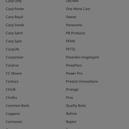
Carp Only
OKUMA
Carp Porter
One More Cast
Carp Royal
Owner
Carp Seeds
Panasonic
Carp Spirit
PB Products
Carp Spot
PENN
CarpLife
PETZL
Carponizer
Poseidon Angelsport
Carprus
PowaPacs
CC Moore
Power Pro
Century
Preston Innovations
CHUB
Prologic
Chufex
Pros
Common Baits
Quality Baits
Coppens
Rafmix
Cormoran
Raptor