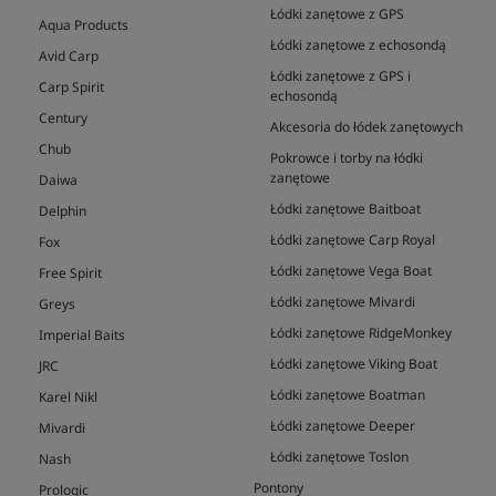
Łódki zanętowe z GPS
Aqua Products
Łódki zanętowe z echosondą
Avid Carp
Łódki zanętowe z GPS i
Carp Spirit
echosondą
Century
Akcesoria do łódek zanętowych
Chub
Pokrowce i torby na łódki
zanętowe
Daiwa
Łódki zanętowe Baitboat
Delphin
Łódki zanętowe Carp Royal
Fox
Łódki zanętowe Vega Boat
Free Spirit
Łódki zanętowe Mivardi
Greys
Łódki zanętowe RidgeMonkey
Imperial Baits
Łódki zanętowe Viking Boat
JRC
Łódki zanętowe Boatman
Karel Nikl
Łódki zanętowe Deeper
Mivardi
Łódki zanętowe Toslon
Nash
Pontony
Prologic