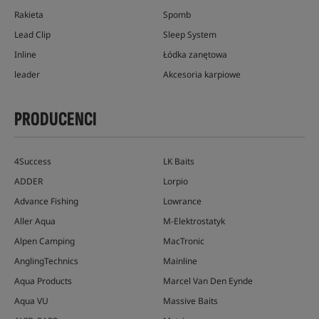
Rakieta
Spomb
Lead Clip
Sleep System
Inline
Łódka zanętowa
leader
Akcesoria karpiowe
PRODUCENCI
4Success
LK Baits
ADDER
Lorpio
Advance Fishing
Lowrance
Aller Aqua
M-Elektrostatyk
Alpen Camping
MacTronic
AnglingTechnics
Mainline
Aqua Products
Marcel Van Den Eynde
Aqua VU
Massive Baits