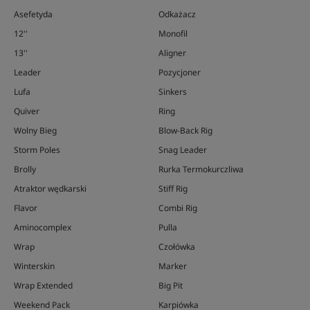
Asefetyda
Odkażacz
12''
Monofil
13''
Aligner
Leader
Pozycjoner
Lufa
Sinkers
Quiver
Ring
Wolny Bieg
Blow-Back Rig
Storm Poles
Snag Leader
Brolly
Rurka Termokurczliwa
Atraktor wędkarski
Stiff Rig
Flavor
Combi Rig
Aminocomplex
Pulla
Wrap
Czołówka
Winterskin
Marker
Wrap Extended
Big Pit
Weekend Pack
Karpiówka