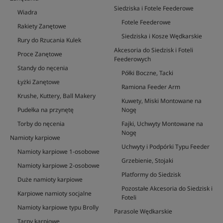
Siedziska i Fotele Feederowe
Wiadra
Fotele Feederowe
Rakiety Zanętowe
Siedziska i Kosze Wędkarskie
Rury do Rzucania Kulek
Akcesoria do Siedzisk i Foteli
Proce Zanętowe
Feederowych
Standy do nęcenia
Półki Boczne, Tacki
Łyżki Zanętowe
Ramiona Feeder Arm
Krushe, Kuttery, Ball Makery
Kuwety, Miski Montowane na
Pudełka na przynętę
Nogę
Torby do nęcenia
Fajki, Uchwyty Montowane na
Nogę
Namioty karpiowe
Uchwyty i Podpórki Typu Feeder
Namioty karpiowe 1-osobowe
Grzebienie, Stojaki
Namioty karpiowe 2-osobowe
Platformy do Siedzisk
Duże namioty karpiowe
Pozostałe Akcesoria do Siedzisk i
Karpiowe namioty socjalne
Foteli
Namioty karpiowe typu Brolly
Parasole Wędkarskie
Tarpy karpiowe