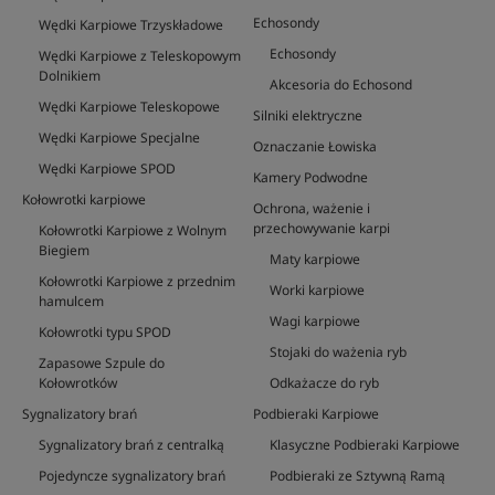
Echosondy
Wędki Karpiowe Trzyskładowe
Echosondy
Wędki Karpiowe z Teleskopowym
Dolnikiem
Akcesoria do Echosond
Wędki Karpiowe Teleskopowe
Silniki elektryczne
Wędki Karpiowe Specjalne
Oznaczanie Łowiska
Wędki Karpiowe SPOD
Kamery Podwodne
Kołowrotki karpiowe
Ochrona, ważenie i
przechowywanie karpi
Kołowrotki Karpiowe z Wolnym
Biegiem
Maty karpiowe
Kołowrotki Karpiowe z przednim
Worki karpiowe
hamulcem
Wagi karpiowe
Kołowrotki typu SPOD
Stojaki do ważenia ryb
Zapasowe Szpule do
Kołowrotków
Odkażacze do ryb
Sygnalizatory brań
Podbieraki Karpiowe
Sygnalizatory brań z centralką
Klasyczne Podbieraki Karpiowe
Pojedyncze sygnalizatory brań
Podbieraki ze Sztywną Ramą