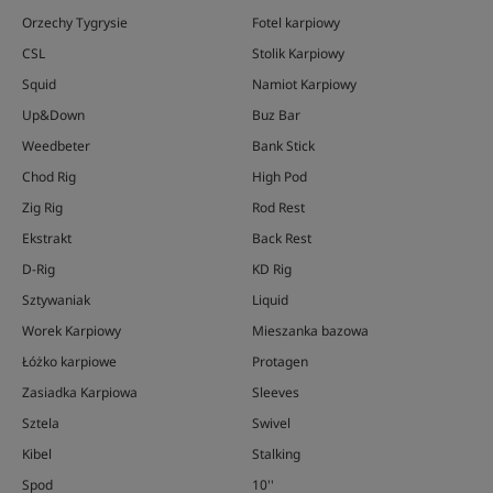
Orzechy Tygrysie
Fotel karpiowy
CSL
Stolik Karpiowy
Squid
Namiot Karpiowy
Up&Down
Buz Bar
Weedbeter
Bank Stick
Chod Rig
High Pod
Zig Rig
Rod Rest
Ekstrakt
Back Rest
D-Rig
KD Rig
Sztywaniak
Liquid
Worek Karpiowy
Mieszanka bazowa
Łóżko karpiowe
Protagen
Zasiadka Karpiowa
Sleeves
Sztela
Swivel
Kibel
Stalking
Spod
10''