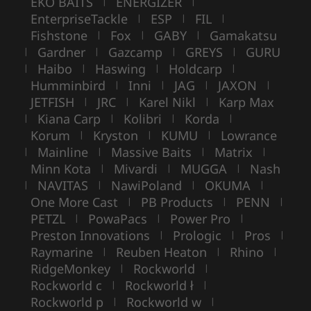
EKO BAITS
ENERGIZER
|
|
EnterpriseTackle
ESP
FIL
|
|
|
Fishstone
Fox
GABY
Gamakatsu
|
|
|
Gardner
Gazcamp
GREYS
GURU
|
|
|
|
Haibo
Haswing
Holdcarp
|
|
|
|
Humminbird
Inni
JAG
JAXON
|
|
|
|
JETFISH
JRC
Karel Nikl
Karp Max
|
|
|
Kiana Carp
Kolibri
Korda
|
|
|
|
Korum
Kryston
KUMU
Lowrance
|
|
|
Mainline
Massive Baits
Matrix
|
|
|
|
Minn Kota
Mivardi
MUGGA
Nash
|
|
|
NAVITAS
NawiPoland
OKUMA
|
|
|
|
One More Cast
PB Products
PENN
|
|
|
PETZL
PowaPacs
Power Pro
|
|
|
Preston Innovations
Prologic
Pros
|
|
|
Raymarine
Reuben Heaton
Rhino
|
|
|
RidgeMonkey
Rockworld
|
|
Rockworld c
Rockworld ł
|
|
Rockworld p
Rockworld w
|
|