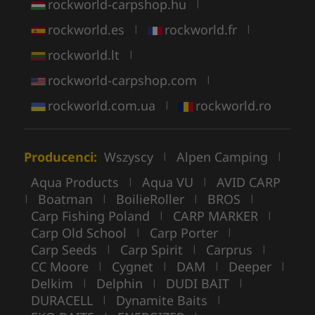
rockworld-carpshop.hu
|
rockworld.es
rockworld.fr
|
|
rockworld.lt
|
rockworld-carpshop.com
|
rockworld.com.ua
rockworld.ro
|
Producenci:
Wszyscy
Alpen Camping
|
|
Aqua Products
Aqua VU
AVID CARP
|
|
Boatman
BoilieRoller
BROS
|
|
|
|
Carp Fishing Poland
CARP MARKER
|
|
Carp Old School
Carp Porter
|
|
Carp Seeds
Carp Spirit
Carprus
|
|
|
CC Moore
Cygnet
DAM
Deeper
|
|
|
|
Delkim
Delphin
DUDI BAIT
|
|
|
DURACELL
Dynamite Baits
|
|