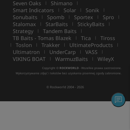
Seven Oaks
Shimano
|
|
Smart Indicators
Solar
Sonik
|
|
|
Sonubaits
Spomb
Sportex
Spro
|
|
|
|
Stalomax
StarBaits
StickyBaits
|
|
|
Strategy
Tandem Baits
|
|
TB Baits - Tomas Blazek
Tica
Tiross
|
|
Toslon
Trakker
UltimateProducts
|
|
|
|
Ultimatron
UnderCarp
VASS
|
|
|
VIKING BOAT
WarmuzBaits
WileyX
|
|
Copyright ©
ROCKWORLD
- Wszelkie prawa zastrzeżone.
Wykorzystywanie zdjęć i tekstów bez uzyskania pisemnej zgody zabronione.
© Rockworld 2004 - 2026