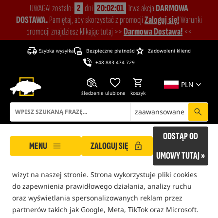
UWAGA! zostało:
2
dni
20:02:00
Trwa akcja
DARMOWA
DOSTAWA.
Pamiętaj, aby skorzystać z promocji
Zaloguj się!
Warunki
promocji znajdziesz klikając tutaj >>
Darmowa Dostawa!
<<
Szybka wysyłka
Bezpieczne płatności
Zadowoleni klienci
+48 883 474 729
PLN
śledzenie
ulubione
koszyk
zaawansowane
ROCKWORLD dba o Twoją prywatność!
ODSTĄP OD
MENU
ZALOGUJ SIĘ
Nasza strona korzysta z plików cookies, które pomagają
UMOWY TUTAJ »
zapewnić Ci bezpieczne i komfortowe warunki podczas
wizyt na naszej stronie. Strona wykorzystuje pliki cookies
ROCKWORLD
Wędkarstwo Karpiowe
Wywózka i rozpoznanie łowiska
Pontony
do zapewnienia prawidłowego działania, analizy ruchu
oraz wyświetlania spersonalizowanych reklam przez
tylko produkty na
"naszym magazynie"
partnerów takich jak Google, Meta, TikTok oraz Microsoft.